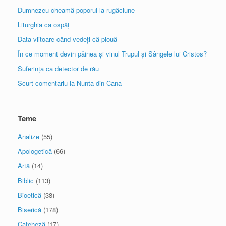
Dumnezeu cheamă poporul la rugăciune
Liturghia ca ospăț
Data viitoare când vedeți că plouă
În ce moment devin pâinea și vinul Trupul și Sângele lui Cristos?
Suferința ca detector de rău
Scurt comentariu la Nunta din Cana
Teme
Analize
(55)
Apologetică
(66)
Artă
(14)
Biblic
(113)
Bioetică
(38)
Biserică
(178)
Cateheză
(17)