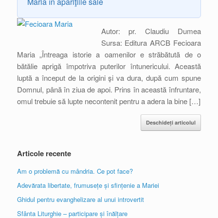
Maria în apariţiile sale
Autor: pr. Claudiu Dumea
Sursa: Editura ARCB Fecioara
Maria „Întreaga istorie a oamenilor e străbătută de o
bătălie aprigă împotriva puterilor întunericului. Această
luptă a început de la origini şi va dura, după cum spune
Domnul, până în ziua de apoi. Prins în această înfruntare,
omul trebuie să lupte necontenit pentru a adera la bine […]
Deschideți articolul
Articole recente
Am o problemă cu mândria. Ce pot face?
Adevărata libertate, frumusețe și sfințenie a Mariei
Ghidul pentru evanghelizare al unui introvertit
Sfânta Liturghie – participare și înălțare