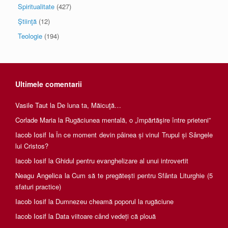
Spiritualitate
(427)
Ştiinţă
(12)
Teologie
(194)
Ultimele comentarii
Vasile Taut
la
De luna ta, Măicuţă…
Corlade Maria
la
Rugăciunea mentală, o „împărtăşire între prieteni”
Iacob Iosif
la
În ce moment devin pâinea și vinul Trupul și Sângele
lui Cristos?
Iacob Iosif
la
Ghidul pentru evanghelizare al unui introvertit
Neagu Angelica
la
Cum să te pregătești pentru Sfânta Liturghie (5
sfaturi practice)
Iacob Iosif
la
Dumnezeu cheamă poporul la rugăciune
Iacob Iosif
la
Data viitoare când vedeți că plouă