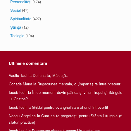
Personalităţi
(174)
Social
(47)
Spiritualitate
(427)
Ştiinţă
(12)
Teologie
(194)
Ultimele comentarii
Vasile Taut
la
De luna ta, Măicuţă…
Corlade Maria
la
Rugăciunea mentală, o „împărtăşire între prieteni”
Iacob Iosif
la
În ce moment devin pâinea și vinul Trupul și Sângele
lui Cristos?
Iacob Iosif
la
Ghidul pentru evanghelizare al unui introvertit
Neagu Angelica
la
Cum să te pregătești pentru Sfânta Liturghie (5
sfaturi practice)
Iacob Iosif
la
Dumnezeu cheamă poporul la rugăciune