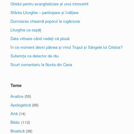
Ghidul pentru evanghelizare al unui introvertit
Sfânta Liturghie – participare și înălțare
Dumnezeu cheamă poporul la rugăciune
Liturghia ca ospăț
Data viitoare când vedeți că plouă
În ce moment devin pâinea și vinul Trupul și Sângele lui Cristos?
Suferința ca detector de rău
Scurt comentariu la Nunta din Cana
Teme
Analize
(55)
Apologetică
(66)
Artă
(14)
Biblic
(113)
Bioetică
(38)