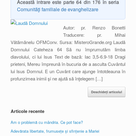
Această intrare este parte 64 din 176 în seria
Comunităţi familiale de evanghelizare
Autor: pr. Renzo Bonetti
Traducere: pr. Mihai
Vătămănelu OFMConv. Sursa: MisteroGrande.org Laudă
Domnului Cateheza 64 Să nu împrumutăm limba
diavolului, ci lui Isus Text de bază: Iac 3,5-6.9-18 Dragi
prieteni, Mereu împreună în bucuria de a asculta Cuvântul
lui Isus Domnul. E un Cuvânt care ajunge întotdeauna în
profunzimea inimii şi ne ajută să înţelegem […]
Deschideți articolul
Articole recente
Am o problemă cu mândria. Ce pot face?
Adevărata libertate, frumusețe și sfințenie a Mariei