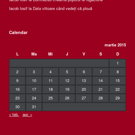
Iacob Iosif
la
Data viitoare când vedeți că plouă
Calendar
martie 2015
L
Ma
Mi
J
V
S
D
1
2
3
4
5
6
7
8
9
10
11
12
13
14
15
16
17
18
19
20
21
22
23
24
25
26
27
28
29
30
31
« feb.
apr. »