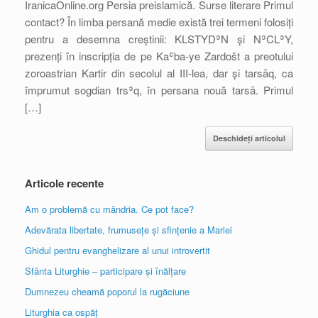
IranicaOnline.org Persia preislamică. Surse literare Primul
contact? În limba persană medie există trei termeni folosiți
pentru a desemna creștinii: KLSTYDʾN și NʾCLʾY,
prezenți în inscripția de pe Kaʿba-ye Zardošt a preotului
zoroastrian Kartir din secolul al III-lea, dar și tarsāq, ca
împrumut sogdian trsʾq, în persana nouă tarsā. Primul
[…]
Deschideți articolul
Articole recente
Am o problemă cu mândria. Ce pot face?
Adevărata libertate, frumusețe și sfințenie a Mariei
Ghidul pentru evanghelizare al unui introvertit
Sfânta Liturghie – participare și înălțare
Dumnezeu cheamă poporul la rugăciune
Liturghia ca ospăț