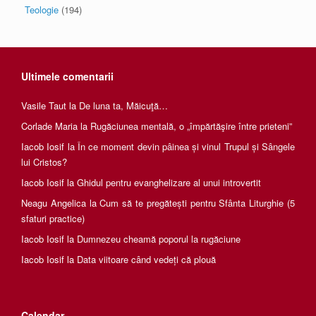
Teologie
(194)
Ultimele comentarii
Vasile Taut
la
De luna ta, Măicuţă…
Corlade Maria
la
Rugăciunea mentală, o „împărtăşire între prieteni”
Iacob Iosif
la
În ce moment devin pâinea și vinul Trupul și Sângele
lui Cristos?
Iacob Iosif
la
Ghidul pentru evanghelizare al unui introvertit
Neagu Angelica
la
Cum să te pregătești pentru Sfânta Liturghie (5
sfaturi practice)
Iacob Iosif
la
Dumnezeu cheamă poporul la rugăciune
Iacob Iosif
la
Data viitoare când vedeți că plouă
Calendar