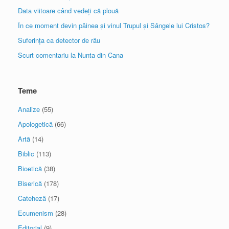
Data viitoare când vedeți că plouă
În ce moment devin pâinea și vinul Trupul și Sângele lui Cristos?
Suferința ca detector de rău
Scurt comentariu la Nunta din Cana
Teme
Analize
(55)
Apologetică
(66)
Artă
(14)
Biblic
(113)
Bioetică
(38)
Biserică
(178)
Cateheză
(17)
Ecumenism
(28)
Editorial
(9)