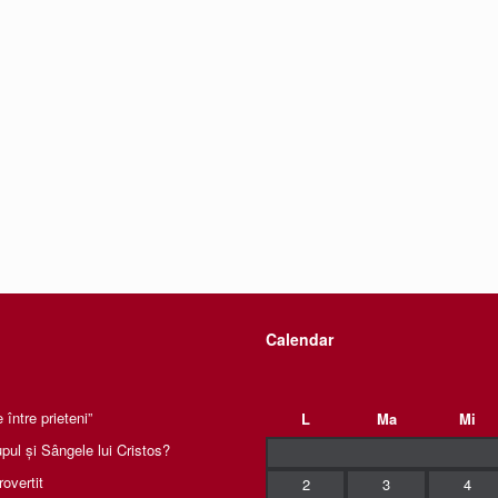
Calendar
între prieteni”
L
Ma
Mi
pul și Sângele lui Cristos?
rovertit
2
3
4