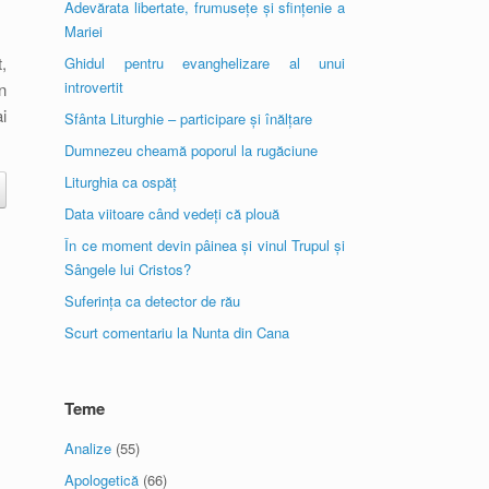
Adevărata libertate, frumusețe și sfințenie a
Mariei
,
Ghidul pentru evanghelizare al unui
introvertit
n
i
Sfânta Liturghie – participare și înălțare
Dumnezeu cheamă poporul la rugăciune
Liturghia ca ospăț
Data viitoare când vedeți că plouă
În ce moment devin pâinea și vinul Trupul și
Sângele lui Cristos?
Suferința ca detector de rău
Scurt comentariu la Nunta din Cana
Teme
Analize
(55)
Apologetică
(66)