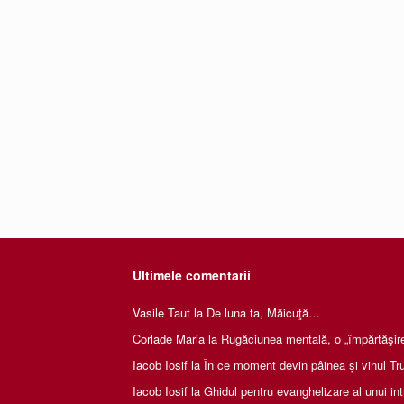
Ultimele comentarii
Vasile Taut
la
De luna ta, Măicuţă…
Corlade Maria
la
Rugăciunea mentală, o „împărtăşire 
Iacob Iosif
la
În ce moment devin pâinea și vinul Tru
Iacob Iosif
la
Ghidul pentru evanghelizare al unui int