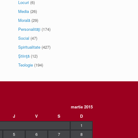
Locuri
(6)
Media
(26)
Morală
(29)
Personalităţi
(174)
Social
(47)
Spiritualitate
(427)
Ştiinţă
(12)
Teologie
(194)
martie 2015
J
V
S
D
1
5
6
7
8