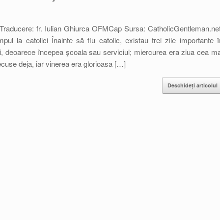
aducere: fr. Iulian Ghiurca OFMCap Sursa: CatholicGentleman.net
ul la catolici Înainte să fiu catolic, existau trei zile importante î
, deoarece începea şcoala sau serviciul; miercurea era ziua cea ma
use deja, iar vinerea era glorioasa […]
Deschideți articolul