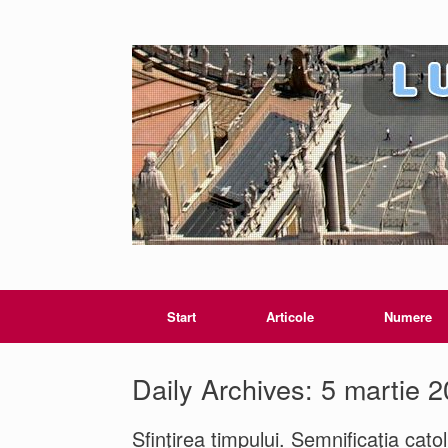
Start
Articole
Numere
Daily Archives:
5 martie 
Sfinţirea timpului. Semnificaţia catoli