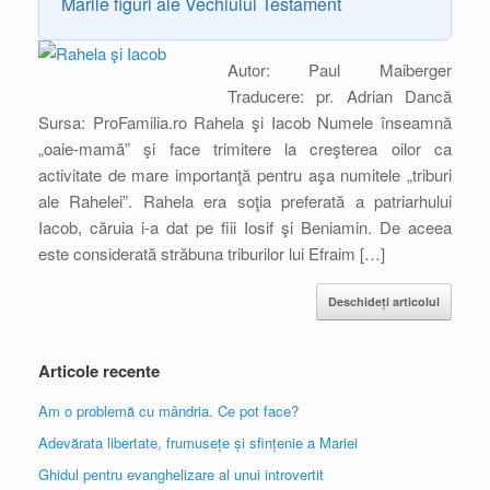
Marile figuri ale Vechiului Testament
Autor: Paul Maiberger
Traducere: pr. Adrian Dancă
Sursa: ProFamilia.ro Rahela şi Iacob Numele înseamnă
„oaie-mamă” şi face trimitere la creşterea oilor ca
activitate de mare importanţă pentru aşa numitele „triburi
ale Rahelei”. Rahela era soţia preferată a patriarhului
Iacob, căruia i-a dat pe fiii Iosif şi Beniamin. De aceea
este considerată străbuna triburilor lui Efraim […]
Deschideți articolul
Articole recente
Am o problemă cu mândria. Ce pot face?
Adevărata libertate, frumusețe și sfințenie a Mariei
Ghidul pentru evanghelizare al unui introvertit