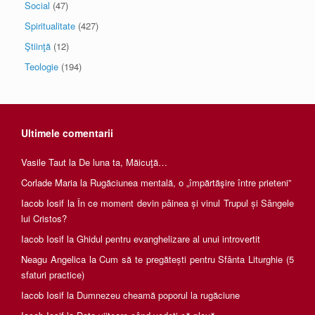
Social
(47)
Spiritualitate
(427)
Ştiinţă
(12)
Teologie
(194)
Ultimele comentarii
Vasile Taut
la
De luna ta, Măicuţă…
Corlade Maria
la
Rugăciunea mentală, o „împărtăşire între prieteni”
Iacob Iosif
la
În ce moment devin pâinea și vinul Trupul și Sângele
lui Cristos?
Iacob Iosif
la
Ghidul pentru evanghelizare al unui introvertit
Neagu Angelica
la
Cum să te pregătești pentru Sfânta Liturghie (5
sfaturi practice)
Iacob Iosif
la
Dumnezeu cheamă poporul la rugăciune