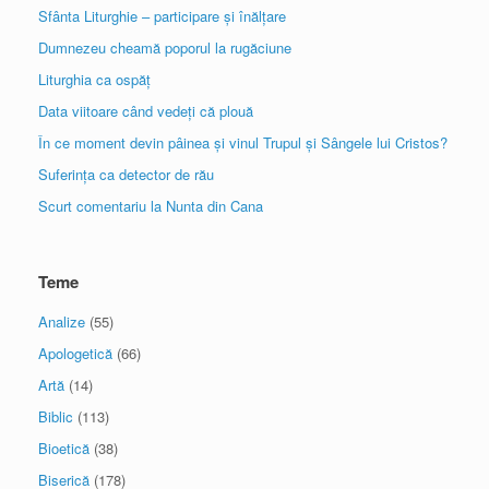
Sfânta Liturghie – participare și înălțare
Dumnezeu cheamă poporul la rugăciune
Liturghia ca ospăț
Data viitoare când vedeți că plouă
În ce moment devin pâinea și vinul Trupul și Sângele lui Cristos?
Suferința ca detector de rău
Scurt comentariu la Nunta din Cana
Teme
Analize
(55)
Apologetică
(66)
Artă
(14)
Biblic
(113)
Bioetică
(38)
Biserică
(178)