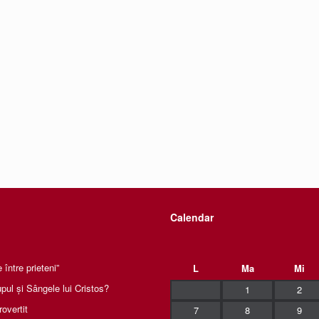
Calendar
între prieteni”
L
Ma
Mi
pul și Sângele lui Cristos?
1
2
rovertit
7
8
9