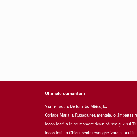
Ultimele comentarii
Vasile Taut
la
De luna ta, Măicuţă…
Corlade Maria
la
Rugăciunea mentală, o „împărtăşire 
Iacob Iosif
la
În ce moment devin pâinea și vinul Tru
Iacob Iosif
la
Ghidul pentru evanghelizare al unui int