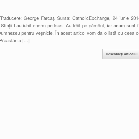
 Traducere: George Farcaş Sursa: CatholicExchange, 24 iunie 201
Sfinţii l-au iubit enorm pe Isus. Au trăit pe pământ, iar acum sunt î
Dumnezeu pentru veşnicie. În acest articol vom da o listă cu ceea c
e Preasfânta […]
Deschideți articolul