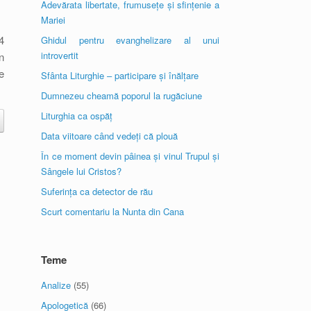
Adevărata libertate, frumusețe și sfințenie a
Mariei
4
Ghidul pentru evanghelizare al unui
introvertit
n
e
Sfânta Liturghie – participare și înălțare
Dumnezeu cheamă poporul la rugăciune
Liturghia ca ospăț
Data viitoare când vedeți că plouă
În ce moment devin pâinea și vinul Trupul și
Sângele lui Cristos?
Suferința ca detector de rău
Scurt comentariu la Nunta din Cana
Teme
Analize
(55)
Apologetică
(66)