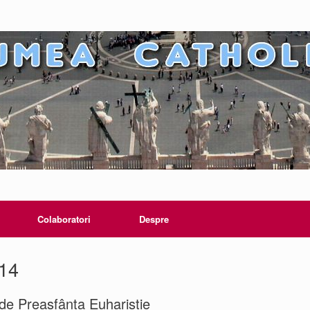
Colaboratori
Despre
014
 de Preasfânta Euharistie