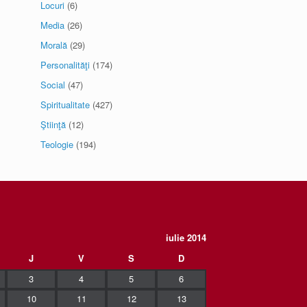
Locuri
(6)
Media
(26)
Morală
(29)
Personalităţi
(174)
Social
(47)
Spiritualitate
(427)
Ştiinţă
(12)
Teologie
(194)
iulie 2014
J
V
S
D
3
4
5
6
10
11
12
13