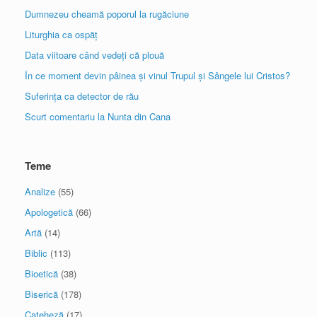
Dumnezeu cheamă poporul la rugăciune
Liturghia ca ospăț
Data viitoare când vedeți că plouă
În ce moment devin pâinea și vinul Trupul și Sângele lui Cristos?
Suferința ca detector de rău
Scurt comentariu la Nunta din Cana
Teme
Analize
(55)
Apologetică
(66)
Artă
(14)
Biblic
(113)
Bioetică
(38)
Biserică
(178)
Cateheză
(17)