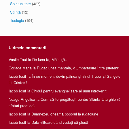
Spiritualitate
(427)
Ştiinţă
(12)
Teologie
(194)
Ultimele comentarii
Vasile Taut
la
De luna ta, Măicuţă…
Corlade Maria
la
Rugăciunea mentală, o „împărtăşire între prieteni”
Iacob Iosif
la
În ce moment devin pâinea și vinul Trupul și Sângele
lui Cristos?
Iacob Iosif
la
Ghidul pentru evanghelizare al unui introvertit
Neagu Angelica
la
Cum să te pregătești pentru Sfânta Liturghie (5
sfaturi practice)
Iacob Iosif
la
Dumnezeu cheamă poporul la rugăciune
Iacob Iosif
la
Data viitoare când vedeți că plouă