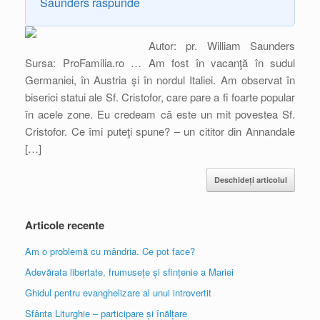
Saunders răspunde
Autor: pr. William Saunders
Sursa: ProFamilia.ro … Am fost în vacanţă în sudul
Germaniei, în Austria şi în nordul Italiei. Am observat în
biserici statui ale Sf. Cristofor, care pare a fi foarte popular
în acele zone. Eu credeam că este un mit povestea Sf.
Cristofor. Ce îmi puteţi spune? – un cititor din Annandale
[…]
Deschideți articolul
Articole recente
Am o problemă cu mândria. Ce pot face?
Adevărata libertate, frumusețe și sfințenie a Mariei
Ghidul pentru evanghelizare al unui introvertit
Sfânta Liturghie – participare și înălțare