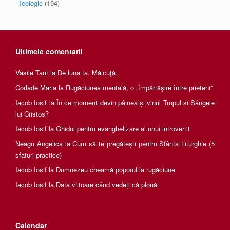
Teologie
(194)
Ultimele comentarii
Vasile Taut
la
De luna ta, Măicuţă…
Corlade Maria
la
Rugăciunea mentală, o „împărtăşire între prieteni”
Iacob Iosif
la
În ce moment devin pâinea și vinul Trupul și Sângele
lui Cristos?
Iacob Iosif
la
Ghidul pentru evanghelizare al unui introvertit
Neagu Angelica
la
Cum să te pregătești pentru Sfânta Liturghie (5
sfaturi practice)
Iacob Iosif
la
Dumnezeu cheamă poporul la rugăciune
Iacob Iosif
la
Data viitoare când vedeți că plouă
Calendar