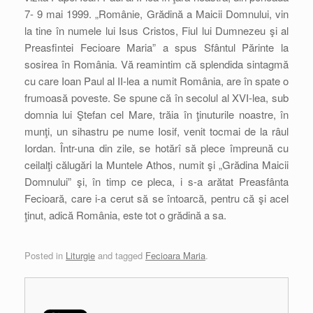
7- 9 mai 1999. „Românie, Grădină a Maicii Domnului, vin
la tine în numele lui Isus Cristos, Fiul lui Dumnezeu şi al
Preasfintei Fecioare Maria” a spus Sfântul Părinte la
sosirea în România. Vă reamintim că splendida sintagmă
cu care Ioan Paul al II-lea a numit România, are în spate o
frumoasă poveste. Se spune că în secolul al XVI-lea, sub
domnia lui Ştefan cel Mare, trăia în ţinuturile noastre, în
munţi, un sihastru pe nume Iosif, venit tocmai de la râul
Iordan. Într-una din zile, se hotărî să plece împreună cu
ceilalţi călugări la Muntele Athos, numit şi „Grădina Maicii
Domnului” şi, în timp ce pleca, i s-a arătat Preasfânta
Fecioară, care i-a cerut să se întoarcă, pentru că şi acel
ţinut, adică România, este tot o grădină a sa.
Posted in
Liturgie
and tagged
Fecioara Maria
.