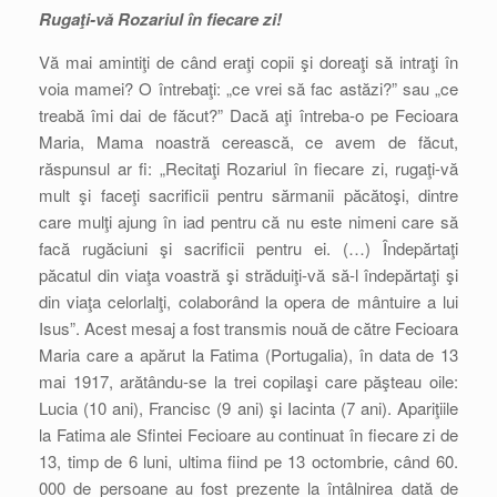
Rugaţi-vă Rozariul în fiecare zi!
Vă mai amintiţi de când eraţi copii şi doreaţi să intraţi în
voia mamei? O întrebaţi: „ce vrei să fac astăzi?” sau „ce
treabă îmi dai de făcut?” Dacă aţi întreba-o pe Fecioara
Maria, Mama noastră cerească, ce avem de făcut,
răspunsul ar fi: „Recitaţi Rozariul în fiecare zi, rugaţi-vă
mult şi faceţi sacrificii pentru sărmanii păcătoşi, dintre
care mulţi ajung în iad pentru că nu este nimeni care să
facă rugăciuni şi sacrificii pentru ei. (…) Îndepărtaţi
păcatul din viaţa voastră şi străduiţi-vă să-l îndepărtaţi şi
din viaţa celorlalţi, colaborând la opera de mântuire a lui
Isus”. Acest mesaj a fost transmis nouă de către Fecioara
Maria care a apărut la Fatima (Portugalia), în data de 13
mai 1917, arătându-se la trei copilaşi care păşteau oile:
Lucia (10 ani), Francisc (9 ani) şi Iacinta (7 ani). Apariţiile
la Fatima ale Sfintei Fecioare au continuat în fiecare zi de
13, timp de 6 luni, ultima fiind pe 13 octombrie, când 60.
000 de persoane au fost prezente la întâlnirea dată de