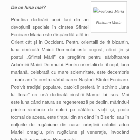
De ce luna mai?
Practica dedicării unei luni din an
Fecioara Maria
devoţiunii speciale în cinstea Sfintei
Fecioare Maria este răspândită atât în
Orient cât şi în Occident. Pentru orientalii de rit bizantin,
luna dedicată Maicii Domnului este august, când ţin şi
postul „Sfintei Mării” ca pregătire pentru sărbătoarea
Adormirii Maicii Domnului. Pentru orientalii de rit copt, luna
mariană, celebrată cu mare solemnitate, este decembrie
– care are în centru sărbătoarea Naşterii Sfintei Fecioare.
Potrivit tradiţiei populare, catolicii preferă în schimb „luna
lui florar” ca lună dedicată cinstirii Mamei lui Isus. Mai
este luna când natura se regenerează pe deplin, mărindu-l
printr-o simfonie de culori pe dătătorul vieţii şi, poate
tocmai de aceea, este timpul din an când în Biserici sau în
colţurile de rugăciune din case, creştinii catolici aduc
Mariei omagiu, prin rugăciune şi veneraţie, invocând
totodată milostivirea Preacuratei.