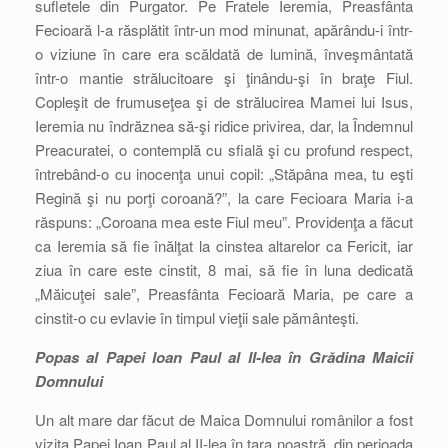
sufletele din Purgator. Pe Fratele Ieremia, Preasfânta
Fecioară l-a răsplătit într-un mod minunat, apărându-i într-
o viziune în care era scăldată de lumină, înveşmântată
într-o mantie strălucitoare şi ţinându-şi în braţe Fiul.
Copleşit de frumuseţea şi de strălucirea Mamei lui Isus,
Ieremia nu îndrăznea să-şi ridice privirea, dar, la Îndemnul
Preacuratei, o contemplă cu sfială şi cu profund respect,
întrebând-o cu inocenţa unui copil: „Stăpâna mea, tu eşti
Regină şi nu porţi coroană?”, la care Fecioara Maria i-a
răspuns: „Coroana mea este Fiul meu”. Providenţa a făcut
ca Ieremia să fie înălţat la cinstea altarelor ca Fericit, iar
ziua în care este cinstit, 8 mai, să fie în luna dedicată
„Măicuţei sale”, Preasfânta Fecioară Maria, pe care a
cinstit-o cu evlavie în timpul vieţii sale pământeşti.
Popas al Papei Ioan Paul al II-lea în Grădina Maicii
Domnului
Un alt mare dar făcut de Maica Domnului românilor a fost
vizita Papei Ioan Paul al II-lea în ţara noastră, din perioada