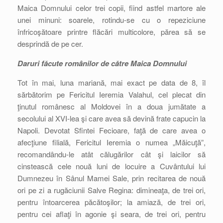
Maica Domnului celor trei copii, fiind astfel martore ale
unei minuni: soarele, rotindu-se cu o repeziciune
înfricoşătoare printre flăcări multicolore, părea să se
desprindă de pe cer.
Daruri făcute românilor de către Maica Domnului
Tot în mai, luna mariană, mai exact pe data de 8, îl
sărbătorim pe Fericitul Ieremia Valahul, cel plecat din
ţinutul românesc al Moldovei în a doua jumătate a
secolului al XVI-lea şi care avea să devină frate capucin la
Napoli. Devotat Sfintei Fecioare, faţă de care avea o
afecţiune filială, Fericitul Ieremia o numea „Măicuţă”,
recomandându-le atât călugărilor cât şi laicilor să
cinstească cele nouă luni de locuire a Cuvântului lui
Dumnezeu în Sânul Mamei Sale, prin recitarea de nouă
ori pe zi a rugăciunii Salve Regina: dimineaţa, de trei ori,
pentru întoarcerea păcătoşilor; la amiază, de trei ori,
pentru cei aflaţi în agonie şi seara, de trei ori, pentru