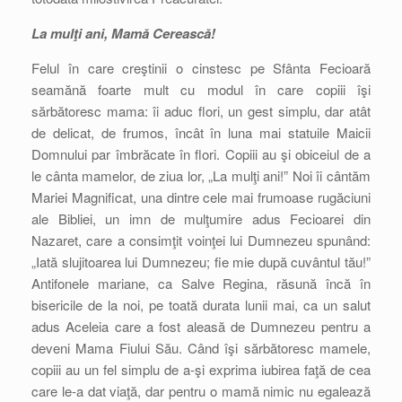
La mulţi ani, Mamă Cerească!
Felul în care creştinii o cinstesc pe Sfânta Fecioară
seamănă foarte mult cu modul în care copiii îşi
sărbătoresc mama: îi aduc flori, un gest simplu, dar atât
de delicat, de frumos, încât în luna mai statuile Maicii
Domnului par îmbrăcate în flori. Copiii au şi obiceiul de a
le cânta mamelor, de ziua lor, „La mulţi ani!” Noi îi cântăm
Mariei Magnificat, una dintre cele mai frumoase rugăciuni
ale Bibliei, un imn de mulţumire adus Fecioarei din
Nazaret, care a consimţit voinţei lui Dumnezeu spunând:
„Iată slujitoarea lui Dumnezeu; fie mie după cuvântul tău!”
Antifonele mariane, ca Salve Regina, răsună încă în
bisericile de la noi, pe toată durata lunii mai, ca un salut
adus Aceleia care a fost aleasă de Dumnezeu pentru a
deveni Mama Fiului Său. Când îşi sărbătoresc mamele,
copiii au un fel simplu de a-şi exprima iubirea faţă de cea
care le-a dat viaţă, dar pentru o mamă nimic nu egalează