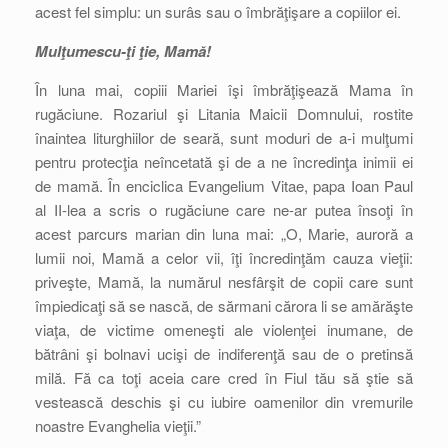
acest fel simplu: un surâs sau o îmbrăţişare a copiilor ei.
Mulţumescu-ţi ţie, Mamă!
În luna mai, copiii Mariei îşi îmbrăţişează Mama în
rugăciune. Rozariul şi Litania Maicii Domnului, rostite
înaintea liturghiilor de seară, sunt moduri de a-i mulţumi
pentru protecţia neîncetată şi de a ne încredinţa inimii ei
de mamă. În enciclica Evangelium Vitae, papa Ioan Paul
al II-lea a scris o rugăciune care ne-ar putea însoţi în
acest parcurs marian din luna mai: „O, Marie, auroră a
lumii noi, Mamă a celor vii, îţi încredinţăm cauza vieţii:
priveşte, Mamă, la numărul nesfârşit de copii care sunt
împiedicaţi să se nască, de sărmani cărora li se amărăşte
viaţa, de victime omeneşti ale violenţei inumane, de
bătrâni şi bolnavi ucişi de indiferenţă sau de o pretinsă
milă. Fă ca toţi aceia care cred în Fiul tău să ştie să
vestească deschis şi cu iubire oamenilor din vremurile
noastre Evanghelia vieţii.”