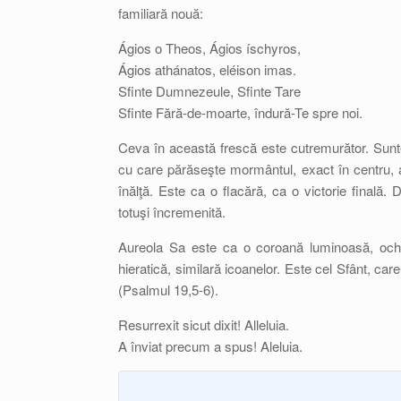
familiară nouă:
Ágios o Theos, Ágios íschyros,
Ágios athánatos, eléison imas.
Sfinte Dumnezeule, Sfinte Tare
Sfinte Fără-de-moarte, îndură-Te spre noi.
Ceva în această frescă este cutremurător. Sunte
cu care părăseşte mormântul, exact în centru, av
înălţă. Este ca o flacără, ca o victorie final
totuşi încremenită.
Aureola Sa este ca o coroană luminoasă, ochii
hieratică, similară icoanelor. Este cel Sfânt, ca
(Psalmul 19,5-6).
Resurrexit sicut dixit! Alleluia.
A înviat precum a spus! Aleluia.