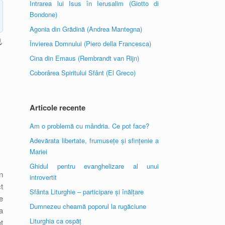
Intrarea lui Isus în Ierusalim (Giotto di
Bondone)
Agonia din Grădină (Andrea Mantegna)
Învierea Domnului (Piero della Francesca)
Cina din Emaus (Rembrandt van Rijn)
Coborârea Spiritului Sfânt (El Greco)
Articole recente
Am o problemă cu mândria. Ce pot face?
Adevărata libertate, frumusețe și sfințenie a
Mariei
Ghidul pentru evanghelizare al unui
n
introvertit
t
Sfânta Liturghie – participare și înălțare
e
Dumnezeu cheamă poporul la rugăciune
a
Liturghia ca ospăț
t