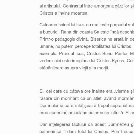
al artistului. Contrastul între amorţeala gărzilor ş
Cristos a învins moartea.
Culoarea hainei lui Isus nu mai este purpuriul sufe
a bucuriei. Rana din coasta Sa este încă deschi
Printr-o pedagogie divină, Biserica ne arată în decu
umane, nu putem percepe totalitatea lui Cristos, 
exemplu: Pruncul Isus, Cristos Bunul Păstor, Mi
vedem aici este imaginea lui Cristos Kyrios, Cri
stăpânitoare asupra vieţii şi a morţii.
El, cel care cu câteva ore înainte era „vierme ş
răsare din mormânt ca un atlet, având mormântul
Domnului şi care înfăţişează trupul supranatural 
erou cuceritor, articulând puterea sa infinită. 
Dar înţelegerea faptului că acest Dumnezeu glo
oamenii să îi dăm totul lui Cristos. Prin fres