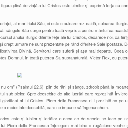
i figura plină de viaţă a lui Cristos este uimitor şi exprimă forţa cu car
rinţei, al martiriului Său, ci este o culoare roz caldă, culoarea liturgic
să, sângele Său curge pentru toată veşnicia pentru mântuirea noastră
rsul anului liturgic diferite feţe ale lui Cristos, deoarece noi, ca fiinţ
şi drept urmare ne sunt prezentate pe rând diferitele Sale ipostaze. D
lostivirea Divină, Servitorul care suferă şi aşa mai departe. Ceea c
stos Domnul, în toată puterea Sa supranaturală, Victor Rex, cu puter
i nu om” (Psalmul 22,6), plin de răni şi sânge, zdrobit până la moarte
 sub picior. Spre deosebire de alte lucrări care reprezintă Înviere
glorificat al lui Cristos, Piero della Francesca ni-l prezintă ca pe u
El are o maiestate deosebită, care ne impune să îngenunchem.
rios este şi iubitor şi iertător e ceea ce de secole ne face pe no
ca lui Piero della Francesca înţelegem mai bine o rugăciune veche ş