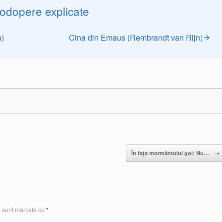
odopere explicate
a)
Cina din Emaus (Rembrandt van Rijn)
În faţa mormântului gol: Nu…
→
i sunt marcate cu
*