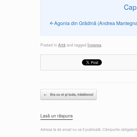
Cap
Agonia din Grădină (Andrea Mantegn
Posted in
Artă
and tagged
Învierea
.
Post navigation
←
Era cu ei şi Iuda, trădătorul
Lasă un răspuns
Adresa ta de email nu va fi publicată.
Câmpurile obligatori