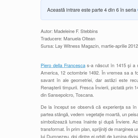
Această intrare este parte 4 din 6 în seria
Autor: Madeleine F. Stebbins
Traducere: Manuela Oltean
Sursa: Lay Witness Magazin, martie-aprilie 2012
Piero della Francesca
s-a născut în 1415 şi a 
America, 12 octombrie 1492. În vremea sa a fo
savant în ale geometriei, dar astăzi este recu
Renaşterii timpurii. Fresca Învierii, pictată prin
din Sansepolcro, Toscana.
De la început se observă că experienţa sa în ge
partea stângă, vedem vegetaţie moartă, un peisaj
simbolizează lumea înainte şi după Înviere. Ac
transformat. În prim plan, sprijiniţi de marginea un
lui Dumnezeu, doi dintre ei orbiţi de lumina divi