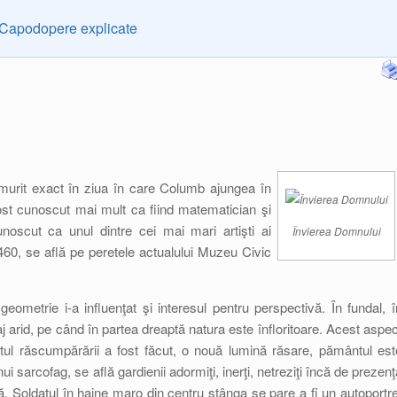
Capodopere explicate
murit exact în ziua în care Columb ajungea în
st cunoscut mai mult ca fiind matematician şi
noscut ca unul dintre cei mai mari artişti ai
Învierea Domnului
 1460, se află pe peretele actualului Muzeu Civic
ometrie i-a influenţat şi interesul pentru perspectivă. În fundal, î
 arid, pe când în partea dreaptă natura este înfloritoare. Acest aspec
tul răscumpărării a fost făcut, o nouă lumină răsare, pământul est
ui sarcofag, se află gardienii adormiţi, inerţi, netreziţi încă de prezenţ
nă. Soldatul în haine maro din centru stânga se pare a fi un autoportre