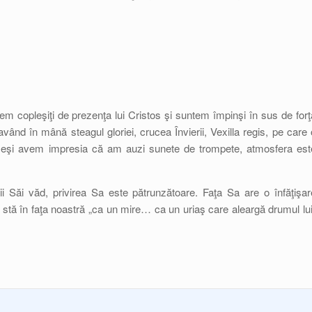
m copleşiţi de prezenţa lui Cristos şi suntem împinşi în sus de forţ
ând în mână steagul gloriei, crucea Învierii, Vexilla regis, pe care 
ă. Deşi avem impresia că am auzi sunete de trompete, atmosfera est
 Săi văd, privirea Sa este pătrunzătoare. Faţa Sa are o înfăţişar
re stă în faţa noastră „ca un mire… ca un uriaş care aleargă drumul lui