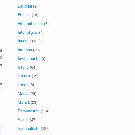
Editorial
(9)
Familie
(78)
Fără categorie
(7)
Interreligios
(4)
Interviu
(105)
a
Întrebări
(30)
o
Învăţământ
(10)
e
Istorie
(64)
Liturgie
(52)
e
Locuri
(6)
”
Media
(26)
Morală
(29)
Personalităţi
(174)
Social
(47)
Spiritualitate
(427)