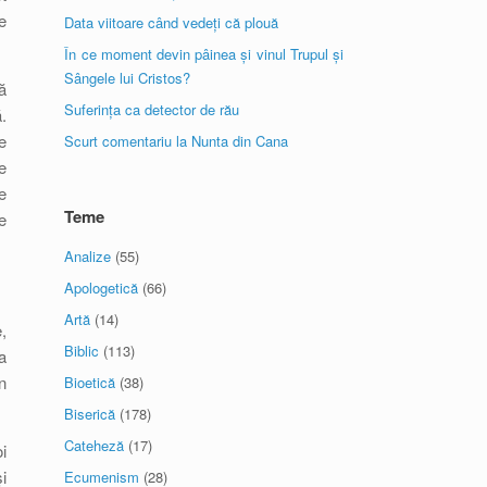
e
Data viitoare când vedeți că plouă
În ce moment devin pâinea și vinul Trupul și
Sângele lui Cristos?
ă
Suferința ca detector de rău
.
e
Scurt comentariu la Nunta din Cana
e
e
Teme
e
Analize
(55)
Apologetică
(66)
Artă
(14)
,
Biblic
(113)
a
n
Bioetică
(38)
Biserică
(178)
Cateheză
(17)
i
i
Ecumenism
(28)