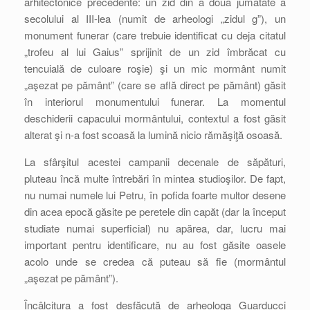
arhitectonice precedente: un zid din a doua jumătate a
secolului al III-lea (numit de arheologi „zidul g”), un
monument funerar (care trebuie identificat cu deja citatul
„trofeu al lui Gaius” sprijinit de un zid îmbrăcat cu
tencuială de culoare roşie) şi un mic mormânt numit
„aşezat pe pământ” (care se află direct pe pământ) găsit
în interiorul monumentului funerar. La momentul
deschiderii capacului mormântului, contextul a fost găsit
alterat şi n-a fost scoasă la lumină nicio rămăşiţă osoasă.
La sfârşitul acestei campanii decenale de săpături,
pluteau încă multe întrebări în mintea studioşilor. De fapt,
nu numai numele lui Petru, în pofida foarte multor desene
din acea epocă găsite pe peretele din capăt (dar la început
studiate numai superficial) nu apărea, dar, lucru mai
important pentru identificare, nu au fost găsite oasele
acolo unde se credea că puteau să fie (mormântul
„aşezat pe pământ”).
Încâlcitura a fost desfăcută de arheologa Guarducci