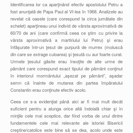
Identificarea lor ca aparţinând efectiv apostolului Petru a
fost anunţată de Papa Paul al VI-lea în 1968. Analizele au
revelat că oasele (care corespund la circa jumătate din
schelet) aparţineau unui individ de vârsta aproximativă de
60/70 de ani (care confirmă ceea ce ştim cu privire la
vârsta aproximativă a martiriului lui Petru) şi erau
înfăşurate într-un ţesut de purpură de murrex (moluscă
din care se extrage culoarea) şi ţesută cu aur foarte curat.
Urmele ţesutul găsite erau însoţite de alte urme de
pământ care corespund exact tipului de pământ conţinut
în interiorul mormântului „aşezat pe pământ”, aşadar
semn că înainte de mutarea din partea împăratului
Constantin erau conţinute efectiv acolo.
Ceea ce s-a evidenţiat până aici ar fi mai mult decât
suficient pentru a alunga orice altă îndoială chiar şi în
minţile cele mai sceptice, dar fiind vorba de unul dintre
fundamentele cele mai relevante ale istoriei Bisericii
creştine/catolice este bine să se dea, acolo unde este