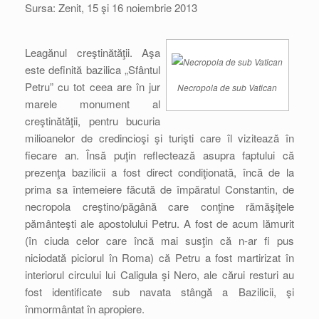
Sursa: Zenit, 15 şi 16 noiembrie 2013
Leagănul creştinătăţii. Aşa
este definită bazilica „Sfântul
Petru” cu tot ceea are în jur
Necropola de sub Vatican
marele monument al
creştinătăţii, pentru bucuria
milioanelor de credincioşi şi turişti care îl vizitează în
fiecare an. Însă puţin reflectează asupra faptului că
prezenţa bazilicii a fost direct condiţionată, încă de la
prima sa întemeiere făcută de împăratul Constantin, de
necropola creştino/păgână care conţine rămăşiţele
pământeşti ale apostolului Petru. A fost de acum lămurit
(în ciuda celor care încă mai susţin că n-ar fi pus
niciodată piciorul în Roma) că Petru a fost martirizat în
interiorul circului lui Caligula şi Nero, ale cărui resturi au
fost identificate sub navata stângă a Bazilicii, şi
înmormântat în apropiere.