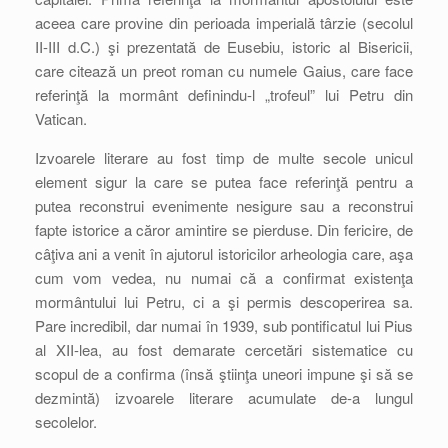
aceea care provine din perioada imperială târzie (secolul
II-III d.C.) şi prezentată de Eusebiu, istoric al Bisericii,
care citează un preot roman cu numele Gaius, care face
referinţă la mormânt definindu-l „trofeul” lui Petru din
Vatican.
Izvoarele literare au fost timp de multe secole unicul
element sigur la care se putea face referinţă pentru a
putea reconstrui evenimente nesigure sau a reconstrui
fapte istorice a căror amintire se pierduse. Din fericire, de
câţiva ani a venit în ajutorul istoricilor arheologia care, aşa
cum vom vedea, nu numai că a confirmat existenţa
mormântului lui Petru, ci a şi permis descoperirea sa.
Pare incredibil, dar numai în 1939, sub pontificatul lui Pius
al XII-lea, au fost demarate cercetări sistematice cu
scopul de a confirma (însă ştiinţa uneori impune şi să se
dezmintă) izvoarele literare acumulate de-a lungul
secolelor.