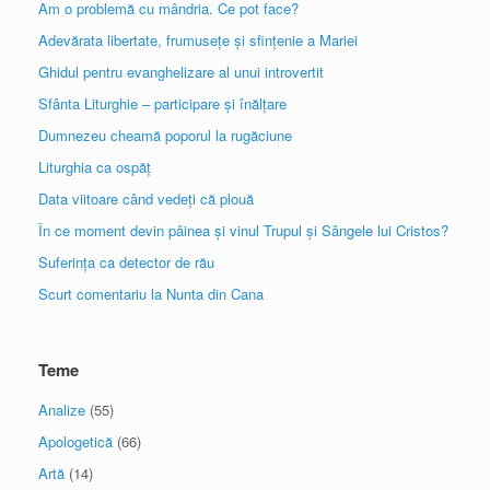
Am o problemă cu mândria. Ce pot face?
Adevărata libertate, frumusețe și sfințenie a Mariei
Ghidul pentru evanghelizare al unui introvertit
Sfânta Liturghie – participare și înălțare
Dumnezeu cheamă poporul la rugăciune
Liturghia ca ospăț
Data viitoare când vedeți că plouă
În ce moment devin pâinea și vinul Trupul și Sângele lui Cristos?
Suferința ca detector de rău
Scurt comentariu la Nunta din Cana
Teme
Analize
(55)
Apologetică
(66)
Artă
(14)