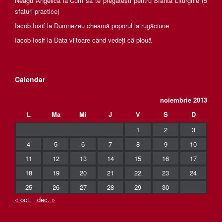
Neagu Angelica
la
Cum să te pregătești pentru Sfânta Liturghie (5
sfaturi practice)
Iacob Iosif
la
Dumnezeu cheamă poporul la rugăciune
Iacob Iosif
la
Data viitoare când vedeți că plouă
Calendar
noiembrie 2013
L
Ma
Mi
J
V
S
D
1
2
3
4
5
6
7
8
9
10
11
12
13
14
15
16
17
18
19
20
21
22
23
24
25
26
27
28
29
30
« oct.
dec. »