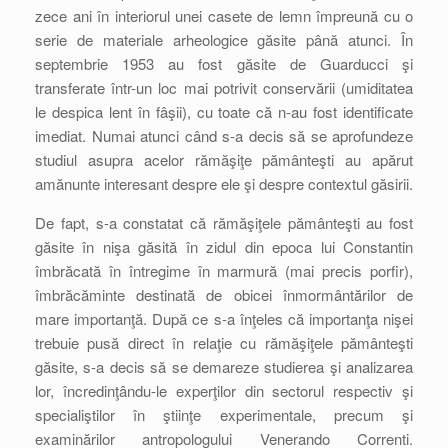
zece ani în interiorul unei casete de lemn împreună cu o
serie de materiale arheologice găsite până atunci. În
septembrie 1953 au fost găsite de Guarducci şi
transferate într-un loc mai potrivit conservării (umiditatea
le despica lent în fâşii), cu toate că n-au fost identificate
imediat. Numai atunci când s-a decis să se aprofundeze
studiul asupra acelor rămăşiţe pământeşti au apărut
amănunte interesant despre ele şi despre contextul găsirii.
De fapt, s-a constatat că rămăşiţele pământeşti au fost
găsite în nişa găsită în zidul din epoca lui Constantin
îmbrăcată în întregime în marmură (mai precis porfir),
îmbrăcăminte destinată de obicei înmormântărilor de
mare importanţă. După ce s-a înţeles că importanţa nişei
trebuie pusă direct în relaţie cu rămăşiţele pământeşti
găsite, s-a decis să se demareze studierea şi analizarea
lor, încredinţându-le experţilor din sectorul respectiv şi
specialiştilor în ştiinţe experimentale, precum şi
examinărilor antropologului Venerando Correnti.