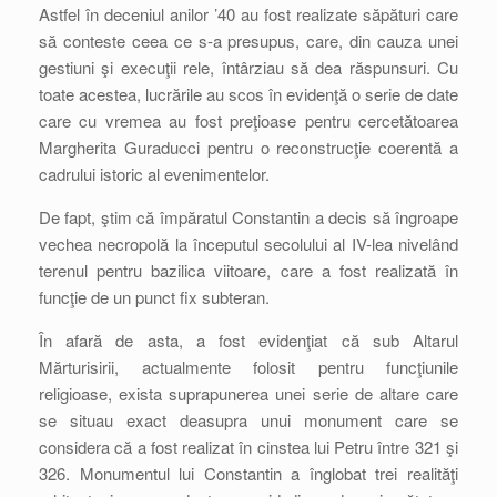
Astfel în deceniul anilor ’40 au fost realizate săpături care
să conteste ceea ce s-a presupus, care, din cauza unei
gestiuni şi execuţii rele, întârziau să dea răspunsuri. Cu
toate acestea, lucrările au scos în evidenţă o serie de date
care cu vremea au fost preţioase pentru cercetătoarea
Margherita Guraducci pentru o reconstrucţie coerentă a
cadrului istoric al evenimentelor.
De fapt, ştim că împăratul Constantin a decis să îngroape
vechea necropolă la începutul secolului al IV-lea nivelând
terenul pentru bazilica viitoare, care a fost realizată în
funcţie de un punct fix subteran.
În afară de asta, a fost evidenţiat că sub Altarul
Mărturisirii, actualmente folosit pentru funcţiunile
religioase, exista suprapunerea unei serie de altare care
se situau exact deasupra unui monument care se
considera că a fost realizat în cinstea lui Petru între 321 şi
326. Monumentul lui Constantin a înglobat trei realităţi