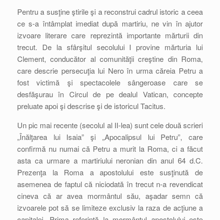
Pentru a susţine ştirile şi a reconstrui cadrul istoric a ceea
ce s-a întâmplat imediat după martiriu, ne vin în ajutor
izvoare literare care reprezintă importante mărturii din
trecut. De la sfârşitul secolului I provine mărturia lui
Clement, conducător al comunităţii creştine din Roma,
care descrie persecuţia lui Nero în urma căreia Petru a
fost victimă şi spectacolele sângeroase care se
desfăşurau în Circul de pe dealul Vatican, concepte
preluate apoi şi descrise şi de istoricul Tacitus.
Un pic mai recente (secolul al II-lea) sunt cele două scrieri
„Înălţarea lui Isaia” şi „Apocalipsul lui Petru”, care
confirmă nu numai că Petru a murit la Roma, ci a făcut
asta ca urmare a martiriului neronian din anul 64 d.C.
Prezenţa la Roma a apostolului este susţinută de
asemenea de faptul că niciodată în trecut n-a revendicat
cineva că ar avea mormântul său, aşadar semn că
izvoarele pot să se limiteze exclusiv la raza de acţiune a
capitalei. Prima referinţă la mormântul apostolului este