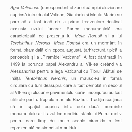
Ager Vaticanus
(corespondent al zonei câmpiei aluvionare
cuprinsă între dealul Vatican, Gianicolo şi Monte Mario) se
pare că a fost încă de la prima frecventare destinat
exclusiv uzului funerar. Partea monumentală era
caracterizată de prezenţa lui
Meta Romuli
şi a lui
Terebinthus Neronis
.
Meta Romuli
era un mormânt în
formă piramidală din epoca augustă (arhitectură tipică a
perioadei) şi a „Piramidei Vaticane”. A fost dărâmată în
1499 la porunca papei Alexandru al VII-lea creând via
Alessandrina pentru a lega Vaticanul cu Tibrul. Alături se
înălţa
Terebinthus Neronis
, un mausoleu în formă
circulară cu turn deasupra care a fost demolat în secolul
al VII-lea şi blocurile pavimentului care-l înconjurau au fost
utilizate pentru treptele mari ale Bazilicii. Tradiţia susţinea
că în spaţiul cuprins între cele două morminte
monumentale ar fi avut loc martiriul sfântului Petru, motiv
pentru care timp de multe secole piramida a fost
reprezentată ca simbol al martiriului.