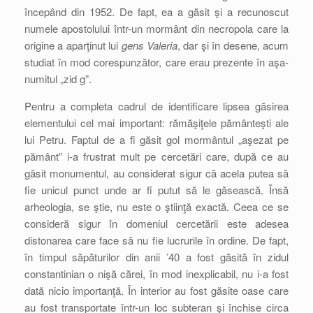
începând din 1952. De fapt, ea a găsit şi a recunoscut
numele apostolului într-un mormânt din necropola care la
origine a aparţinut lui
gens Valeria
, dar şi în desene, acum
studiat în mod corespunzător, care erau prezente în aşa-
numitul „zid g”.
Pentru a completa cadrul de identificare lipsea găsirea
elementului cel mai important: rămăşiţele pământeşti ale
lui Petru. Faptul de a fi găsit gol mormântul „aşezat pe
pământ” i-a frustrat mult pe cercetări care, după ce au
găsit monumentul, au considerat sigur că acela putea să
fie unicul punct unde ar fi putut să le găsească. Însă
arheologia, se ştie, nu este o ştiinţă exactă. Ceea ce se
consideră sigur în domeniul cercetării este adesea
distonarea care face să nu fie lucrurile în ordine. De fapt,
în timpul săpăturilor din anii ’40 a fost găsită în zidul
constantinian o nişă cărei, în mod inexplicabil, nu i-a fost
dată nicio importanţă. În interior au fost găsite oase care
au fost transportate într-un loc subteran şi închise circa