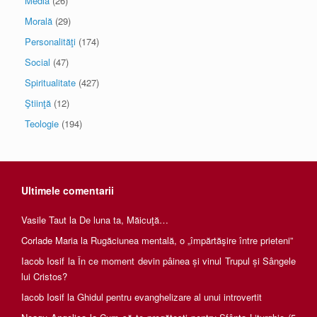
Media
(26)
Morală
(29)
Personalităţi
(174)
Social
(47)
Spiritualitate
(427)
Ştiinţă
(12)
Teologie
(194)
Ultimele comentarii
Vasile Taut
la
De luna ta, Măicuţă…
Corlade Maria
la
Rugăciunea mentală, o „împărtăşire între prieteni”
Iacob Iosif
la
În ce moment devin pâinea și vinul Trupul și Sângele
lui Cristos?
Iacob Iosif
la
Ghidul pentru evanghelizare al unui introvertit