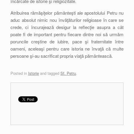
încărcate de istorie şi religiozitate.
Atribuirea rămăşiţelor pământeşti ale apostolului Petru nu
aduc absolut nimic nou învăţăturilor religioase în care se
crede, ci încurajează desigur la reflecţie asupra a cât
poate fi de important pentru fiecare dintre noi să urmăm
poruncile creştine de iubire, pace şi fraternitate între
oameni, aceleaşi pentru care istoria ne învaţă că multe
persoane şi-au sacrificat propria viaţă pământească.
Posted in
Istorie
and tagged
Sf. Petru
.