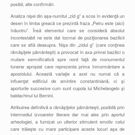
posibil, alte confirmări.
Analiza nişei din aşa-numitul „zid g” a scos în evidenţă un
desen în limba greacă ce prezintă fraza „Petru este (aici)
înăuntru”. Însă elementul care se consideră absolut
incontestabil ne este dat tocmai de poziţionarea bazilicii
care se află deasupra. Nişa din „zidul g” (care conţinea
rămăşiţele pământeşti) a provocat în axa primei bazilici o
mutare semnificativă spre nord faţă de monumentul
funerar apropiat care reprezenta prima înmormântare a
apostolului. Această variaţie a axei nu numai că a
influenţat edificiul de amintire constantiniană, ci şi
aporturile succesive cum sunt cupola lui Michelangelo şi
baldachinul lui Bernini.
Atribuirea definitivă a rămăşiţelor pământeşti, posibilă prin
intermediul izvoarelor literare dar mai ales prin aportul
arheologiei, a furnizat un ulterior stimulent emotiv celui
care trăieşte cu mare participare aceste locuri aşa de