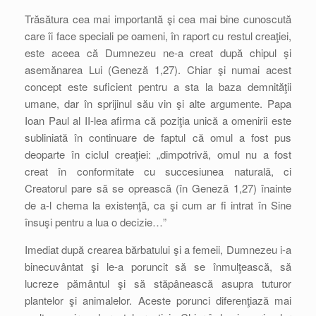
Trăsătura cea mai importantă şi cea mai bine cunoscută
care îi face speciali pe oameni, în raport cu restul creaţiei,
este aceea că Dumnezeu ne-a creat după chipul şi
asemănarea Lui (Geneză 1,27). Chiar şi numai acest
concept este suficient pentru a sta la baza demnităţii
umane, dar în sprijinul său vin şi alte argumente. Papa
Ioan Paul al II-lea afirma că poziţia unică a omenirii este
subliniată în continuare de faptul că omul a fost pus
deoparte în ciclul creaţiei: „dimpotrivă, omul nu a fost
creat în conformitate cu succesiunea naturală, ci
Creatorul pare să se oprească (în Geneză 1,27) înainte
de a-l chema la existenţă, ca şi cum ar fi intrat în Sine
însuşi pentru a lua o decizie…”
Imediat după crearea bărbatului şi a femeii, Dumnezeu i-a
binecuvântat şi le-a poruncit să se înmulţească, să
lucreze pământul şi să stăpânească asupra tuturor
plantelor şi animalelor. Aceste porunci diferenţiază mai