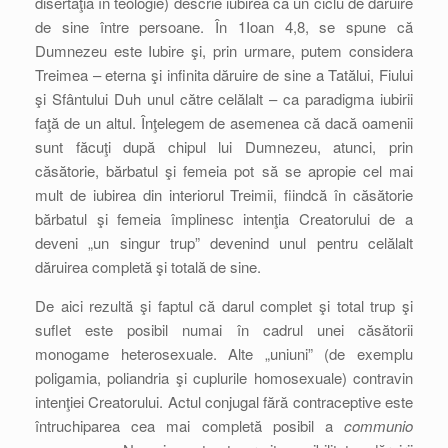
disertaţia în teologie) descrie iubirea ca un ciclu de dăruire
de sine între persoane. În 1Ioan 4,8, se spune că
Dumnezeu este Iubire şi, prin urmare, putem considera
Treimea – eterna şi infinita dăruire de sine a Tatălui, Fiului
şi Sfântului Duh unul către celălalt – ca paradigma iubirii
faţă de un altul. Înţelegem de asemenea că dacă oamenii
sunt făcuţi după chipul lui Dumnezeu, atunci, prin
căsătorie, bărbatul şi femeia pot să se apropie cel mai
mult de iubirea din interiorul Treimii, fiindcă în căsătorie
bărbatul şi femeia împlinesc intenţia Creatorului de a
deveni „un singur trup” devenind unul pentru celălalt
dăruirea completă şi totală de sine.
De aici rezultă şi faptul că darul complet şi total trup şi
suflet este posibil numai în cadrul unei căsătorii
monogame heterosexuale. Alte „uniuni” (de exemplu
poligamia, poliandria şi cuplurile homosexuale) contravin
intenţiei Creatorului. Actul conjugal fără contraceptive este
întruchiparea cea mai completă posibil a
communio