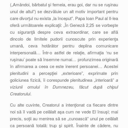
(„Amândoi, bărbatul şi femeia, erau goi, dar nu se ruşinau
unul de altul”) se dezvăluie un alt motiv important pentru
care divorţul nu exista „la început”. Papa Ioan Paul al II-lea
oferă următoarele explicaţii: „În Geneză 2,25 se vorbeşte
cu siguranţă despre ceva extraordinar, care se află
dincolo de limitele pudorii cunoscute prin experienţa
umană, ceva hotărâtor pentru deplina comunicare
interpersonală… Într-o astfel de relaţie, afirmaţia ‘nu se
ruşinau’ poate să însemne numai… profunzimea originară
în afirmarea a ceea ce este inerent persoanei… Acestei
plenitudini a percepţiei „exterioare”, exprimate prin
goliciunea fizică, îi corespunde plenitudinea „interioară”
a
viziunii omului în Dumnezeu, făcut după chipul
Creatorului
.
Cu alte cuvinte, Creatorul a intenţionat ca fiecare dintre
noi să îl vadă pe celălalt aşa cum ne vede El însuşi; mai
precis, soţii au menirea să se „cunoască” unul pe celălalt
ca persoană totală: trup şi spirit. Înainte de cădere, nu