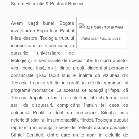
Sursa: Homiletic & Pastoral Review
Avem veşti bune! Bogata
învăţătură a Papei Ioan Paul al
II-lea despre Teologia trupului
Papa Ioan Paul al II-lea
începe să intre în seminarii, în
cursurile universitare de
teologie şi în seminariile de specialitate. În ciuda acestor
veşti bune, însă, mulţi dintre preoţi, diaconi şi persoane
consacrate şi-au făcut studiile înainte ca viziunea din
Teologia trupului să fie integrată în diferite seminarii şi
programe monastice. La aceasta se adaugă şi faptul că
Teologia trupului a fost prezentată iniţial sub forma unei
serii de discursuri, complicând într-un fel ceea ce
defunctul Pontif a dorit să comunice. Situaţia este
nefericită (dar nu insurmontabilă), fiindcă Teologia trupului
reprezintă în esenţă o serie de reflecţii asupra pasajelor
Sfintei Scripturi, dintre care multe apar în ciclurile de