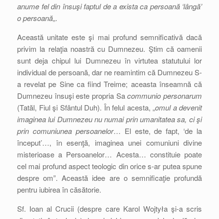
anume fel din însuşi faptul de a exista ca persoană ‘lângă’
o persoană
„.
Această unitate este şi mai profund semnificativă dacă
privim la relaţia noastră cu Dumnezeu. Ştim că oamenii
sunt deja chipul lui Dumnezeu în virtutea statutului lor
individual de persoană, dar ne reamintim că Dumnezeu S-
a revelat pe Sine ca fiind Treime; aceasta înseamnă că
Dumnezeu însuşi este propria Sa
communio personarum
(Tatăl, Fiul şi Sfântul Duh). În felul acesta, „
omul a devenit
imaginea lui Dumnezeu nu numai prin umanitatea sa, ci şi
prin comuniunea persoanelor
… El este, de fapt, ‘de la
început’…, în esenţă, imaginea unei comuniuni divine
misterioase a Persoanelor… Acesta… constituie poate
cel mai profund aspect teologic din orice s-ar putea spune
despre om”. Această idee are o semnificaţie profundă
pentru iubirea în căsătorie.
Sf. Ioan al Crucii (despre care Karol Wojtyła şi-a scris