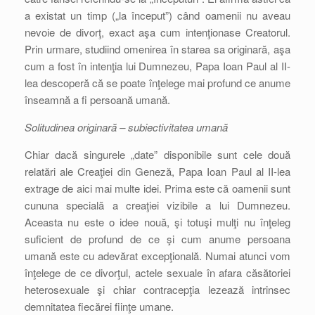
a existat un timp („la început”) când oamenii nu aveau
nevoie de divorţ, exact aşa cum intenţionase Creatorul.
Prin urmare, studiind omenirea în starea sa originară, aşa
cum a fost în intenţia lui Dumnezeu, Papa Ioan Paul al II-
lea descoperă că se poate înţelege mai profund ce anume
înseamnă a fi persoană umană.
Solitudinea originară – subiectivitatea umană
Chiar dacă singurele „date” disponibile sunt cele două
relatări ale Creaţiei din Geneză, Papa Ioan Paul al II-lea
extrage de aici mai multe idei. Prima este că oamenii sunt
cununa specială a creaţiei vizibile a lui Dumnezeu.
Aceasta nu este o idee nouă, şi totuşi mulţi nu înţeleg
suficient de profund de ce şi cum anume persoana
umană este cu adevărat excepţională. Numai atunci vom
înţelege de ce divorţul, actele sexuale în afara căsătoriei
heterosexuale şi chiar contracepţia lezează intrinsec
demnitatea fiecărei fiinţe umane.