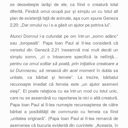
se deosebeşte iarăşi de ele, ca fiind o creatură total
diferită. Fiindcă omul ocupă pur şi simplu un cu totul alt
plan de existenţă faţă de animale, aşa cum spune Geneza
2,20: „Dar omului nu i s-a găsit un ajutor pe potriva lui”.
Atunci Domnul l-a cufundat pe om într-un „somn adânc”
sau „toropeală”. Papa Ioan Paul al II-lea consideră că
versetul din Geneză 2,21 înseamnă mai mult decât un
simplu somn, „ci o întoarcere specifică la nefiinţă…
pentru ca omul solitar să poată, prin iniţiativa creatoare a
lui Dumnezeu
,
să renască din acel moment
în dubla sa
unitate, ca bărbat şi femeie”. La trezire, bărbatul
recunoaşte imediat că femeia este „un ajutor asemeni
sieşi”. El poate relaţiona cu ea într-un mod cu totul unic,
care nu se aseamănă cu raportarea la nici o altă creatură.
Papa Ioan Paul al II-lea numeşte recunoaşterea de către
bărbat a posibilităţii de
communio
cu femeia ca fiind
„unitatea originară”. (Papa Ioan Paul al II-lea remarcă de
asemenea că bucuria evidentă din cuvintele: „Aceasta, în