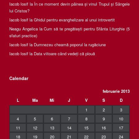
Iacob Iosif
la
În ce moment devin pâinea și vinul Trupul și Sângele
lui Cristos?
Iacob Iosif
la
Ghidul pentru evanghelizare al unui introvertit
Neagu Angelica
la
Cum să te pregătești pentru Sfânta Liturghie (5
sfaturi practice)
Iacob Iosif
la
Dumnezeu cheamă poporul la rugăciune
Iacob Iosif
la
Data viitoare când vedeți că plouă
Calendar
februarie 2013
L
Ma
Mi
J
V
S
D
1
2
3
4
5
6
7
8
9
10
11
12
13
14
15
16
17
18
19
20
21
22
23
24