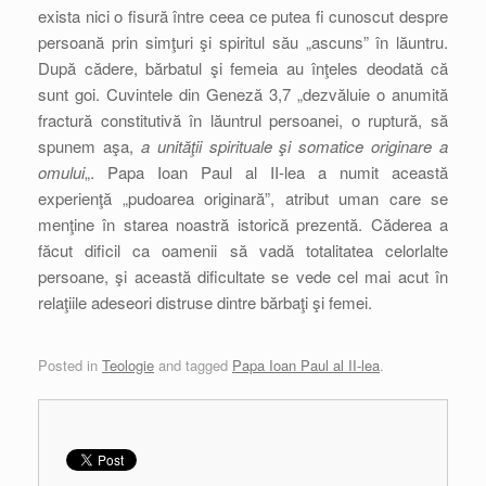
exista nici o fisură între ceea ce putea fi cunoscut despre
persoană prin simţuri şi spiritul său „ascuns” în lăuntru.
După cădere, bărbatul şi femeia au înţeles deodată că
sunt goi. Cuvintele din Geneză 3,7 „dezvăluie o anumită
fractură constitutivă în lăuntrul persoanei, o ruptură, să
spunem aşa,
a unităţii spirituale şi somatice originare a
omului
„. Papa Ioan Paul al II-lea a numit această
experienţă „pudoarea originară”, atribut uman care se
menţine în starea noastră istorică prezentă. Căderea a
făcut dificil ca oamenii să vadă totalitatea celorlalte
persoane, şi această dificultate se vede cel mai acut în
relaţiile adeseori distruse dintre bărbaţi şi femei.
Posted in
Teologie
and tagged
Papa Ioan Paul al II-lea
.