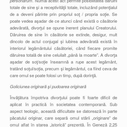
personarum
. Numai acest act permite posibilitatea dăruirii
totale de sine şi a receptivităţii totale, incluzând potenţialul
de a deveni părinte prin propriul soţ / propria soţie. Se
poate vedea aşadar de ce atunci când există o căsătorie
adevărată, divorţul se opune inerent planului Creatorului.
Dăruirea de sine în căsătorie se extinde, desigur, mult
dincolo de actul conjugal şi iubirea adevărată există în
interiorul legământului căsătoriei, când fiecare promite
dăruirea totală de sine celuilalt „până la moarte”. A divorţa
aşadar de soţ/soţie înseamnă a rupe acest legământ,
tratând soţul/soţia, precum şi legământul, ca fiind ceva de
care omul se poate folosi un timp, după dorinţă.
Goliciunea originară şi pudoarea originară
Învăţătura împotriva divorţului poate fi foarte dificil de
aplicat în practică în societatea contemporană. Sub
aspect teologic, această dificultate se datorează în parte
păcatului originar, care separă omul stării „originare” de
omul aflat în starea „istorică” prezentă. În Geneză 2,25