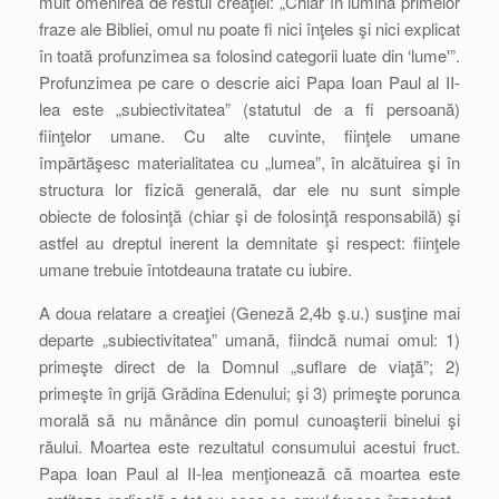
mult omenirea de restul creaţiei: „Chiar în lumina primelor
fraze ale Bibliei, omul nu poate fi nici înţeles şi nici explicat
în toată profunzimea sa folosind categorii luate din ‘lume'”.
Profunzimea pe care o descrie aici Papa Ioan Paul al II-
lea este „subiectivitatea” (statutul de a fi persoană)
fiinţelor umane. Cu alte cuvinte, fiinţele umane
împărtăşesc materialitatea cu „lumea”, în alcătuirea şi în
structura lor fizică generală, dar ele nu sunt simple
obiecte de folosinţă (chiar şi de folosinţă responsabilă) şi
astfel au dreptul inerent la demnitate şi respect: fiinţele
umane trebuie întotdeauna tratate cu iubire.
A doua relatare a creaţiei (Geneză 2,4b ş.u.) susţine mai
departe „subiectivitatea” umană, fiindcă numai omul: 1)
primeşte direct de la Domnul „suflare de viaţă”; 2)
primeşte în grijă Grădina Edenului; şi 3) primeşte porunca
morală să nu mănânce din pomul cunoaşterii binelui şi
răului. Moartea este rezultatul consumului acestui fruct.
Papa Ioan Paul al II-lea menţionează că moartea este