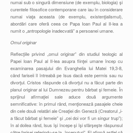
numai sub o singură dimensiune (de exemplu, biologia) şi
curentele filosofice contemporane care iau în considerare
numai viaţa aceasta (de exemplu, existenţialismul),
abordări care oferă ceea ce Papa Ioan Paul al II-lea a
numit o „antropologie inadecvată” a persoanei umane.
Omul originar
Reflecţiile privind „omul originar” din studiul teologic al
Papei Ioan Paul al II-lea asupra fiinţei umane încep cu
examinarea pasajului din Evanghelia lui Matei 19,3-8,
când fariseii îl întreabă pe Isus dacă este permis sau nu
divorţul. Cristos răspunde că divorţul nu a făcut parte din
planul originar al lui Dumnezeu pentru bărbat şi femeie. În
sprijinul afirmaţiei sale aduce două argumente
semnificative: în primul rând, menţionează pasajele cheie
din cele două relatări ale Creaţiei din Geneză (Creatorul „i-
a făcut bărbat şi femeie” şi „cei doi vor fi un singur trup”);
în al doilea rând, Isus îşi începe şi îşi sfârşeşte răspunsul
către farisei referindu-se la „începuturi”. El afirmă astfel că