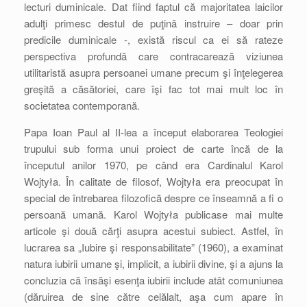
lecturi duminicale. Dat fiind faptul că majoritatea laicilor
adulţi primesc destul de puţină instruire – doar prin
predicile duminicale -, există riscul ca ei să rateze
perspectiva profundă care contracarează viziunea
utilitaristă asupra persoanei umane precum şi înţelegerea
greşită a căsătoriei, care îşi fac tot mai mult loc în
societatea contemporană.
Papa Ioan Paul al II-lea a început elaborarea Teologiei
trupului sub forma unui proiect de carte încă de la
începutul anilor 1970, pe când era Cardinalul Karol
Wojtyła. În calitate de filosof, Wojtyła era preocupat în
special de întrebarea filozofică despre ce înseamnă a fi o
persoană umană. Karol Wojtyła publicase mai multe
articole şi două cărţi asupra acestui subiect. Astfel, în
lucrarea sa „Iubire şi responsabilitate” (1960), a examinat
natura iubirii umane şi, implicit, a iubirii divine, şi a ajuns la
concluzia că însăşi esenţa iubirii include atât comuniunea
(dăruirea de sine către celălalt, aşa cum apare în