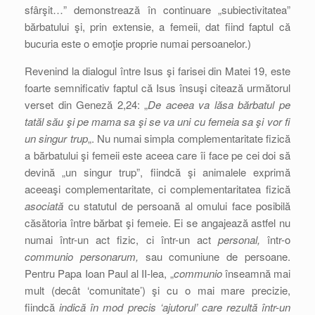
sfârşit…” demonstrează în continuare „subiectivitatea”
bărbatului şi, prin extensie, a femeii, dat fiind faptul că
bucuria este o emoţie proprie numai persoanelor.)
Revenind la dialogul între Isus şi farisei din Matei 19, este
foarte semnificativ faptul că Isus însuşi citează următorul
verset din Geneză 2,24: „
De aceea va lăsa bărbatul pe
tatăl său şi pe mama sa şi se va uni cu femeia sa şi vor fi
un singur trup
„. Nu numai simpla complementaritate fizică
a bărbatului şi femeii este aceea care îi face pe cei doi să
devină „un singur trup”, fiindcă şi animalele exprimă
aceeaşi complementaritate, ci complementaritatea fizică
asociată
cu statutul de persoană al omului face posibilă
căsătoria între bărbat şi femeie. Ei se angajează astfel nu
numai într-un act fizic, ci într-un act
personal,
într-o
communio personarum,
sau comuniune de persoane.
Pentru Papa Ioan Paul al II-lea, „
communio
înseamnă mai
mult (decât ‘comunitate’) şi cu o mai mare precizie,
fiindcă
indică în mod precis ‘ajutorul’ care rezultă într-un