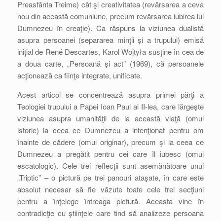
Preasfânta Treime) cât şi creativitatea (revărsarea a ceva
nou din această comuniune, precum revărsarea iubirea lui
Dumnezeu în creaţie). Ca răspuns la viziunea dualistă
asupra persoanei (separarea minţii şi a trupului) emisă
iniţial de René Descartes, Karol Wojtyła susţine în cea de
a doua carte, „Persoană şi act” (1969), că persoanele
acţionează ca fiinţe integrate, unificate.
Acest articol se concentrează asupra primei părţi a
Teologiei trupului a Papei Ioan Paul al II-lea, care lărgeşte
viziunea asupra umanităţii de la această viaţă (omul
istoric) la ceea ce Dumnezeu a intenţionat pentru om
înainte de cădere (omul originar), precum şi la ceea ce
Dumnezeu a pregătit pentru cei care îl iubesc (omul
escatologic). Cele trei reflecţii sunt asemănătoare unui
„Triptic” – o pictură pe trei panouri ataşate, în care este
absolut necesar să fie văzute toate cele trei secţiuni
pentru a înţelege întreaga pictură. Aceasta vine în
contradicţie cu ştiinţele care tind să analizeze persoana