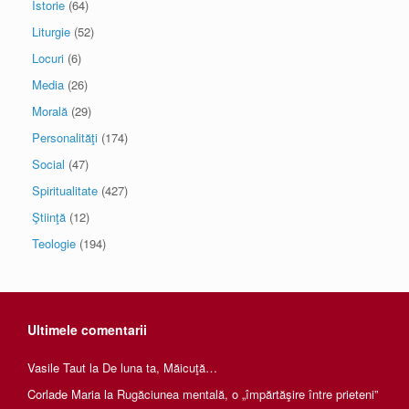
Istorie
(64)
Liturgie
(52)
Locuri
(6)
Media
(26)
Morală
(29)
Personalităţi
(174)
Social
(47)
Spiritualitate
(427)
Ştiinţă
(12)
Teologie
(194)
Ultimele comentarii
Vasile Taut
la
De luna ta, Măicuţă…
Corlade Maria
la
Rugăciunea mentală, o „împărtăşire între prieteni”