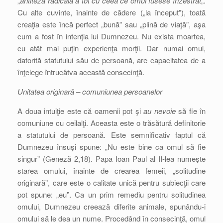
„
antiteza radicală a tot cu ceea ce omul fusese înzestrat
„.
Cu alte cuvinte, înainte de cădere („la început”), toată
creaţia este încă perfect „bună” sau „plină de viaţă”, aşa
cum a fost în intenţia lui Dumnezeu. Nu exista moartea,
cu atât mai puţin experienţa morţii. Dar numai omul,
datorită statutului său de persoană, are capacitatea de a
înţelege întrucâtva această consecinţă.
Unitatea originară – comuniunea persoanelor
A doua intuiţie este că oamenii pot şi
au nevoie
să fie în
comuniune cu ceilalţi. Aceasta este o trăsătură definitorie
a statutului de persoană. Este semnificativ faptul că
Dumnezeu însuşi spune: „Nu este bine ca omul să fie
singur” (Geneză 2,18). Papa Ioan Paul al II-lea numeşte
starea omului, înainte de crearea femeii, „solitudine
originară”, care este o calitate unică pentru subiecţii care
pot spune: „eu”. Ca un prim remediu pentru solitudinea
omului, Dumnezeu creează diferite animale, spunându-i
omului să le dea un nume. Procedând în consecinţă, omul