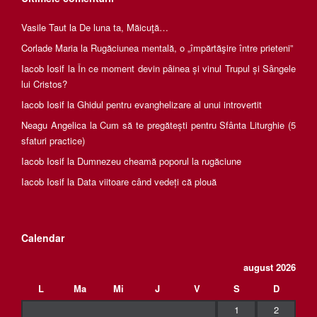
Vasile Taut
la
De luna ta, Măicuţă…
Corlade Maria
la
Rugăciunea mentală, o „împărtăşire între prieteni”
Iacob Iosif
la
În ce moment devin pâinea și vinul Trupul și Sângele
lui Cristos?
Iacob Iosif
la
Ghidul pentru evanghelizare al unui introvertit
Neagu Angelica
la
Cum să te pregătești pentru Sfânta Liturghie (5
sfaturi practice)
Iacob Iosif
la
Dumnezeu cheamă poporul la rugăciune
Iacob Iosif
la
Data viitoare când vedeți că plouă
Calendar
august 2026
L
Ma
Mi
J
V
S
D
1
2