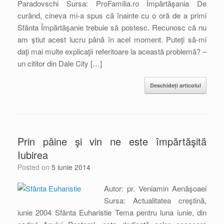
Paradovschi Sursa: ProFamilia.ro Împărtăşania De
curând, cineva mi-a spus că înainte cu o oră de a primi
Sfânta Împărtăşanie trebuie să postesc. Recunosc că nu
am ştiut acest lucru până în acel moment. Puteţi să-mi
daţi mai multe explicaţii referitoare la această problemă? –
un cititor din Dale City […]
Deschideți articolul
Prin pâine şi vin ne este împărtăşită
Iubirea
Posted on
5 iunie 2014
Autor: pr. Veniamin Aenăşoaei
Sursa: Actualitatea creştină,
iunie 2004 Sfânta Euharistie Tema pentru luna iunie, din