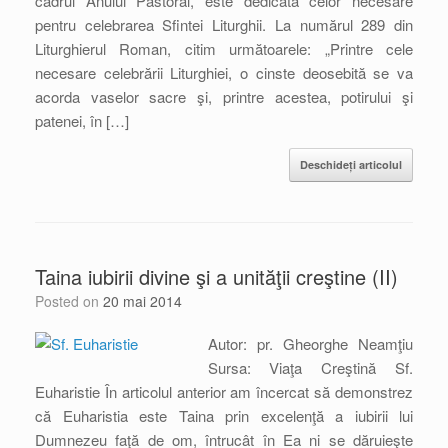
cadrul Anului Pastoral, este dedicată celor necesare
pentru celebrarea Sfintei Liturghii. La numărul 289 din
Liturghierul Roman, citim următoarele: „Printre cele
necesare celebrării Liturghiei, o cinste deosebită se va
acorda vaselor sacre şi, printre acestea, potirului şi
patenei, în […]
Deschideți articolul
Taina iubirii divine şi a unităţii creştine (II)
Posted on
20 mai 2014
Autor: pr. Gheorghe Neamţiu
Sursa: Viaţa Creştină Sf.
Euharistie În articolul anterior am încercat să demonstrez
că Euharistia este Taina prin excelenţă a iubirii lui
Dumnezeu faţă de om, întrucât în Ea ni se dăruieşte