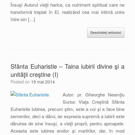
Însuşi Autorul vieţii harice, ca nutriment spiritual care ne
transformă treptat în El, realizând cea mai intimă unire
între om […]
Deschideți articolul
Sfânta Euharistie – Taina iubirii divine şi a
unităţii creştine (I)
Posted on
19 mai 2014
Autor: pr. Gheorghe Neamţiu
Sursa: Viaţa Creştină Sfânta
Euharistie Iubirea, precum ştim, este a voi şi a face bine
semenilor, deci a dărui, iar expresia supremă a iubirii este
dăruirea de sine însuşi, a vieţii proprii, pentru aproapele.
Aceasta este iubirea eroilor şi martirilor, dar, în mod