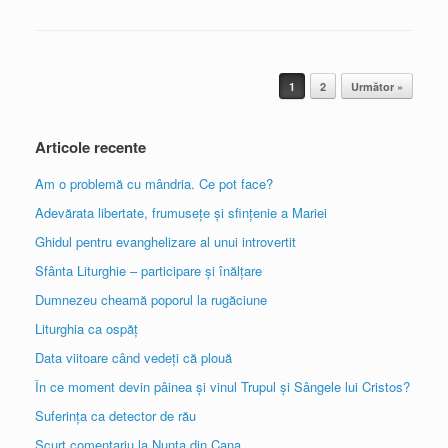
Post navigation
1
2
Următor »
Articole recente
Am o problemă cu mândria. Ce pot face?
Adevărata libertate, frumusețe și sfințenie a Mariei
Ghidul pentru evanghelizare al unui introvertit
Sfânta Liturghie – participare și înălțare
Dumnezeu cheamă poporul la rugăciune
Liturghia ca ospăț
Data viitoare când vedeți că plouă
În ce moment devin pâinea și vinul Trupul și Sângele lui Cristos?
Suferința ca detector de rău
Scurt comentariu la Nunta din Cana