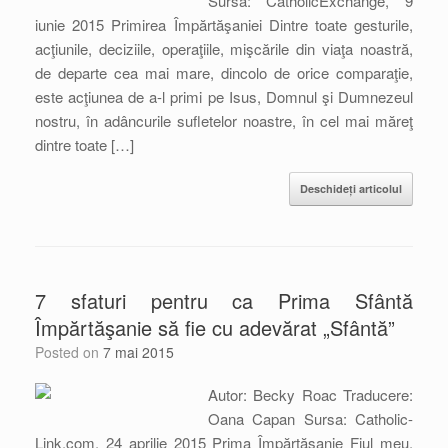
Sursa: CatholicExchange, 9
iunie 2015 Primirea Împărtăşaniei Dintre toate gesturile,
acţiunile, deciziile, operaţiile, mişcările din viaţa noastră,
de departe cea mai mare, dincolo de orice comparaţie,
este acţiunea de a-l primi pe Isus, Domnul şi Dumnezeul
nostru, în adâncurile sufletelor noastre, în cel mai măreţ
dintre toate […]
Deschideți articolul
7 sfaturi pentru ca Prima Sfântă
Împărtăşanie să fie cu adevărat „Sfântă”
Posted on
7 mai 2015
Autor: Becky Roac Traducere:
Oana Capan Sursa: Catholic-
Link.com, 24 aprilie 2015 Prima Împărtăşanie Fiul meu,