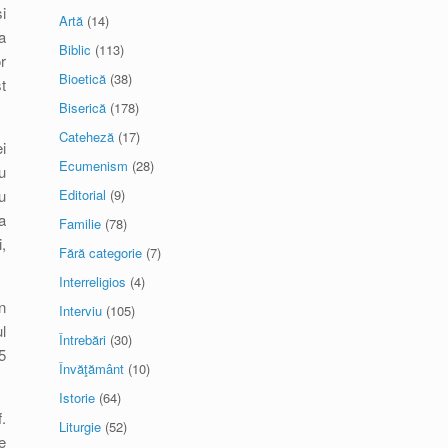
i
Artă
(14)
a
Biblic
(113)
r
Bioetică
(38)
t
Biserică
(178)
Cateheză
(17)
i
Ecumenism
(28)
u
u
Editorial
(9)
a
Familie
(78)
,
Fără categorie
(7)
Interreligios
(4)
n
Interviu
(105)
l
Întrebări
(30)
5
Învăţământ
(10)
Istorie
(64)
.
Liturgie
(52)
e