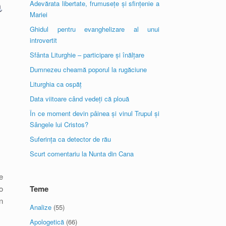
Adevărata libertate, frumusețe și sfințenie a
Mariei
Ghidul pentru evanghelizare al unui
introvertit
Sfânta Liturghie – participare și înălțare
Dumnezeu cheamă poporul la rugăciune
Liturghia ca ospăț
Data viitoare când vedeți că plouă
În ce moment devin pâinea și vinul Trupul și
Sângele lui Cristos?
Suferința ca detector de rău
Scurt comentariu la Nunta din Cana
e
o
Teme
n
Analize
(55)
Apologetică
(66)