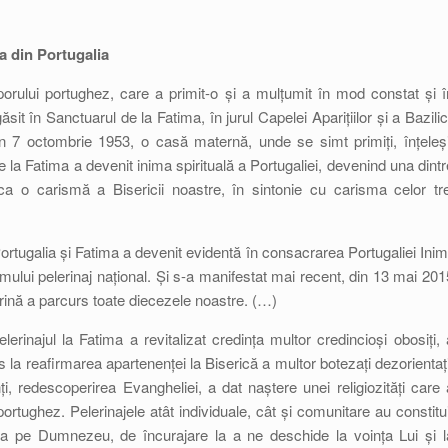
a din Portugalia
rului portughez, care a primit-o și a mulțumit în mod constat și î
găsit în Sanctuarul de la Fatima, în jurul Capelei Aparițiilor și a Bazilici
în 7 octombrie 1953, o casă maternă, unde se simt primiți, înțeleși
l de la Fatima a devenit inima spirituală a Portugaliei, devenind una dintr
, ca o carismă a Bisericii noastre, în sintonie cu carisma celor tre
ortugalia și Fatima a devenit evidentă în consacrarea Portugaliei Inimi
mului pelerinaj național. Și s-a manifestat mai recent, din 13 mai 201
ină a parcurs toate diecezele noastre. (…)
lerinajul la Fatima a revitalizat credința multor credincioși obosiți, 
s la reafirmarea apartenenței la Biserică a multor botezați dezorientați
ți, redescoperirea Evangheliei, a dat naștere unei religiozități care 
ortughez. Pelerinajele atât individuale, cât și comunitare au constitui
a pe Dumnezeu, de încurajare la a ne deschide la voința Lui și l