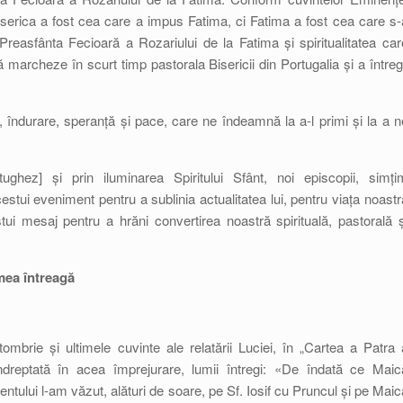
serica a fost cea care a impus Fatima, ci Fatima a fost cea care s-
Preasfânta Fecioară a Rozariului de la Fatima și spiritualitatea car
marcheze în scurt timp pastorala Bisericii din Portugalia și a întregi
r, îndurare, speranță și pace, care ne îndeamnă la a-l primi și la a n
ughez] și prin iluminarea Spiritului Sfânt, noi episcopii, simți
stui eveniment pentru a sublinia actualitatea lui, pentru viața noastr
estui mesaj pentru a hrăni convertirea noastră spirituală, pastorală ș
mea întreagă
tombrie și ultimele cuvinte ale relatării Luciei, în „Cartea a Patra 
dreptată în acea împrejurare, lumii întregi: «De îndată ce Maic
tului l-am văzut, alături de soare, pe Sf. Iosif cu Pruncul și pe Maic