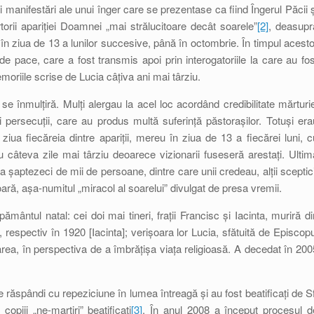
ei manifestări ale unui înger care se prezentase ca fiind Îngerul Păcii ș
orii apariției Doamnei „mai strălucitoare decât soarele”
[2]
, deasupr
oc în ziua de 13 a lunilor succesive, până în octombrie. În timpul acesto
de pace, care a fost transmis apoi prin interogatoriile la care au fos
Memoriile scrise de Lucia câțiva ani mai târziu.
se înmulțiră. Mulți alergau la acel loc acordând credibilitate mărturie
 și persecuții, care au produs multă suferință păstorașilor. Totuși era
ua fiecăreia dintre apariții, mereu în ziua de 13 a fiecărei luni, c
u câteva zile mai târziu deoarece vizionarii fuseseră arestați. Ultim
ca șaptezeci de mii de persoane, dintre care unii credeau, alții sceptici
ă, așa-numitul „miracol al soarelui” divulgat de presa vremii.
pământul natal: cei doi mai tineri, frații Francisc și Iacinta, muriră di
 respectiv în 1920 [Iacinta]; verișoara lor Lucia, sfătuită de Episcopu
area, în perspectiva de a îmbrățișa viața religioasă. A decedat în 200
e răspândi cu repeziciune în lumea întreagă și au fost beatificați de Sf
copiii „ne-martiri” beatificați
[3]
. În anul 2008 a început procesul d