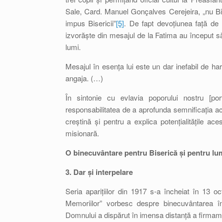
Sale, Card. Manuel Gonçalves Cerejeira, „nu Bi
impus Bisericii”
[5]
. De fapt devoțiunea față de 
izvorăște din mesajul de la Fatima au început să 
lumi.
Mesajul în esența lui este un dar inefabil de ha
angaja. (…)
În sintonie cu evlavia poporului nostru [port
responsabilitatea de a aprofunda semnificația ace
creștină și pentru a explica potențialitățile ac
misionară.
O binecuvântare pentru Biserică și pentru lu
3. Dar și interpelare
Seria aparițiilor din 1917 s-a încheiat în 13 oc
Memoriilor” vorbesc despre binecuvântarea în
Domnului a dispărut în imensa distanță a firmamen