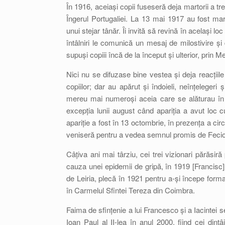
În 1916, aceiași copii fuseseră deja martorii a tr
Îngerul Portugaliei. La 13 mai 1917 au fost mart
unui stejar tânăr. Îi invită să revină în același l
întâlniri le comunică un mesaj de milostivire și 
supuși copiii încă de la început și ulterior, prin 
Nici nu se difuzase bine vestea și deja reacțiile 
copiilor; dar au apărut și îndoieli, neînțelegeri
mereu mai numeroși aceia care se alăturau în zi
excepția lunii august când apariția a avut loc c
apariție a fost în 13 octombrie, în prezența a cir
veniseră pentru a vedea semnul promis de Fecioar
Câțiva ani mai târziu, cei trei vizionari părăsiră 
cauza unei epidemii de gripă, în 1919 [Francisc],
de Leiria, plecă în 1921 pentru a-și începe form
în Carmelul Sfintei Tereza din Coimbra.
Faima de sfințenie a lui Francesco și a Iacintei s
Ioan Paul al II-lea în anul 2000, fiind cei dintâi 