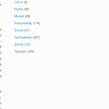
Locuri
(6)
e
Media
(26)
Morală
(29)
Personalităţi
(174)
i
Social
(47)
e
Spiritualitate
(427)
–
Ştiinţă
(12)
ă
Teologie
(194)
d
a
l
e
a
e
:
r
i