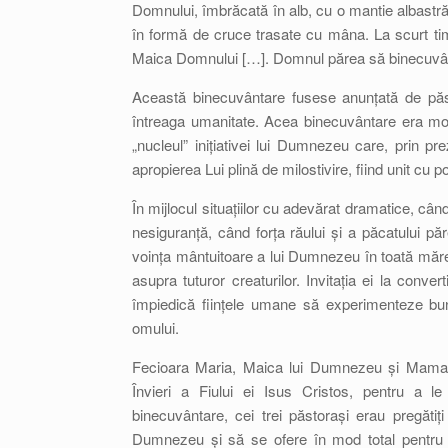
Domnului, îmbrăcată în alb, cu o mantie albastră
în formă de cruce trasate cu mâna. La scurt ti
Maica Domnului […]. Domnul părea să binecuvânte
Această binecuvântare fusese anunțată de păsto
întreaga umanitate. Acea binecuvântare era mo
„nucleul” inițiativei lui Dumnezeu care, prin p
apropierea Lui plină de milostivire, fiind unit cu
În mijlocul situațiilor cu adevărat dramatice, cân
nesiguranță, când forța răului și a păcatului 
voința mântuitoare a lui Dumnezeu în toată măreț
asupra tuturor creaturilor. Invitația ei la conve
împiedică ființele umane să experimenteze bu
omului.
Fecioara Maria, Maica lui Dumnezeu și Mama no
Învieri a Fiului ei Isus Cristos, pentru a l
binecuvântare, cei trei păstorași erau pregătiți
Dumnezeu și să se ofere în mod total pentru 