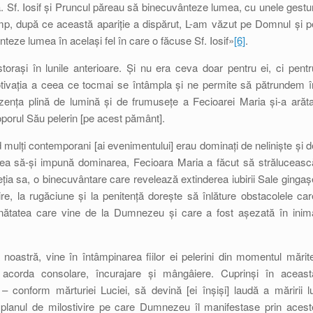
. Sf. Iosif și Pruncul păreau să binecuvânteze lumea, cu unele gestur
mp, după ce această apariție a dispărut, L-am văzut pe Domnul și p
ze lumea în același fel în care o făcuse Sf. Iosif»
[6]
.
rași în lunile anterioare. Și nu era ceva doar pentru ei, ci pentr
tivația a ceea ce tocmai se întâmpla și ne permite să pătrundem î
rezența plină de lumină și de frumusețe a Fecioarei Maria și-a arăta
 poporul Său pelerin [pe acest pământ].
d mulți contemporani [ai evenimentului] erau dominați de neliniște și d
părea să-și impună dominarea, Fecioara Maria a făcut să străluceasc
ia sa, o binecuvântare care revelează extinderea iubirii Sale gingaș
rtire, la rugăciune și la penitență dorește să înlăture obstacolele car
nătatea care vine de la Dumnezeu și care a fost așezată în inim
astră, vine în întâmpinarea fiilor ei pelerini din momentul mărite
e acorda consolare, încurajare și mângâiere. Cuprinși în aceast
 – conform mărturiei Luciei, să devină [ei înșiși] laudă a măririi lu
planul de milostivire pe care Dumnezeu îl manifestase prin acest