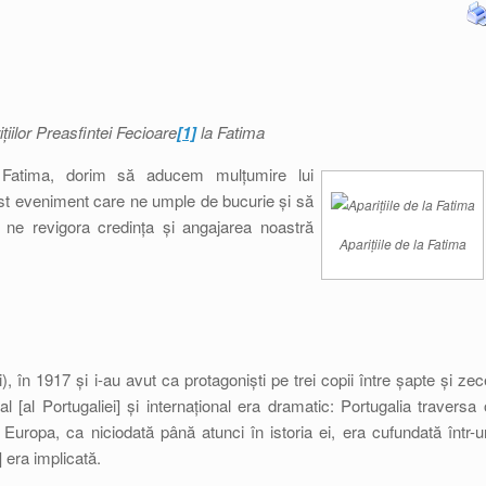
iilor Preasfintei Fecioare
[1]
la Fatima
la Fatima, dorim să aducem mulțumire lui
st eveniment care ne umple de bucurie și să
 ne revigora credința și angajarea noastră
Aparițiile de la Fatima
i), în 1917 și i-au avut ca protagoniști pe trei copii între șapte și zec
al [al Portugaliei] și internațional era dramatic: Portugalia traversa 
ar Europa, ca niciodată până atunci în istoria ei, era cufundată într-u
] era implicată.