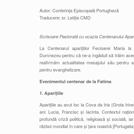
Autor: Conferința Episcopală Portugheză
Traducere: sr. Letiția CMD
Scrisoare Pastorală cu ocazia Centenarului Apariț
La Centenarul aparițiilor Fecioarei Maria 
Dumnezeu pentru că ne-a îngăduit să trăim ace
reafirmăm actualitatea mesajului său pentru a
pentru evanghelizare.
Evenimentul centenar de la Fatima
1. Aparițiile
Aparițiile au avut loc la Cova da Iria (Grota Irine
ani: Lucia, Francisc și Iacinta. Contextul națion
profundă criză politică, religioasă și socială, i
război mondial în care și țara noastră [Portugalia