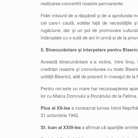
realizarea convertirii noastre permanente.
Fidel misiunii de a răspândi și de a aprofunda me
cei care-l caută, solidar față de necesitățile ș
rugăciune, dar și un pol de promovare culturală
întâmplate cu o sută de ani în urmă și de la prov
5. Binecuvântare și interpelare pentru Biseri
Această binecuvântare s-a extins, între timp, l
credinței noastre și comuniunea cu toate Biseri
unității Bisericii, atât de prezent în mesajul de la
Pentru noi este un mare har recunoașterea apariț
lor cu Maica Domnului a Rozariului de la Fatima.
Pius al XII-lea
a consacrat lumea Inimii Neprihăni
31 octombrie 1942.
Sf. Ioan al XXIII-lea
a afirmat că aparițiile aminte