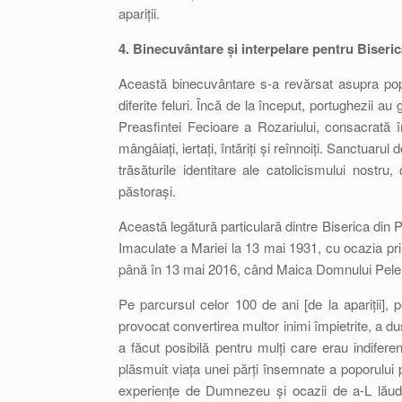
apariții.
4. Binecuvântare și interpelare pentru Biseric
Această binecuvântare s-a revărsat asupra popo
diferite feluri. Încă de la început, portughezii au 
Preasfintei Fecioare a Rozariului, consacrată 
mângâiați, iertați, întăriți și reînnoiți. Sanctuaru
trăsăturile identitare ale catolicismului nostru
păstorași.
Această legătură particulară dintre Biserica din P
Imaculate a Mariei la 13 mai 1931, cu ocazia pri
până în 13 mai 2016, când Maica Domnului Peler
Pe parcursul celor 100 de ani [de la apariții], pe
provocat convertirea multor inimi împietrite, a du
a făcut posibilă pentru mulți care erau indiferen
plăsmuit viața unei părți însemnate a poporului p
experiențe de Dumnezeu și ocazii de a-L lăud