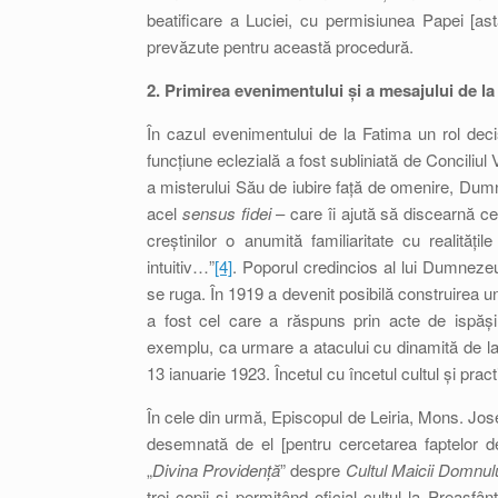
beatificare a Luciei, cu permisiunea Papei [as
prevăzute pentru această procedură.
2. Primirea evenimentului și a mesajului de la
În cazul evenimentului de la Fatima un rol de
funcțiune eclezială a fost subliniată de Conciliul
a misterului Său de iubire față de omenire, Dumn
acel
sensus fidei
– care îi ajută să discearnă c
creștinilor o anumită familiaritate cu realită
intuitiv…”
[4]
. Poporul credincios al lui Dumnezeu
se ruga. În 1919 a devenit posibilă construirea u
a fost cel care a răspuns prin acte de ispășir
exemplu, ca urmare a atacului cu dinamită de la 
13 ianuarie 1923. Încetul cu încetul cultul și prac
În cele din urmă, Episcopul de Leiria, Mons. Jo
desemnată de el [pentru cercetarea faptelor d
„
Divina Providență
” despre
Cultul Maicii Domnulu
trei copii și permițând oficial cultul la Preasf