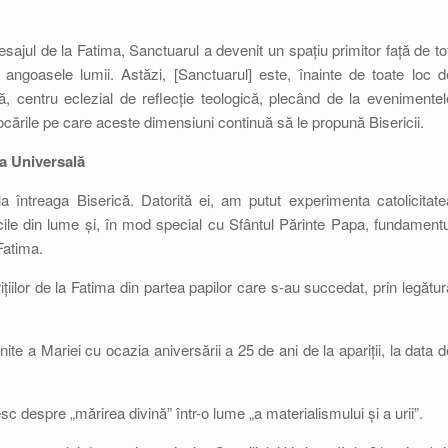
sajul de la Fatima, Sanctuarul a devenit un spațiu primitor față de toț
i angoasele lumii. Astăzi, [Sanctuarul] este, înainte de toate loc d
, centru eclezial de reflecție teologică, plecând de la evenimentel
ocările pe care aceste dimensiuni continuă să le propună Bisericii.
ca Universală
a întreaga Biserică. Datorită ei, am putut experimenta catolicitate
cile din lume și, în mod special cu Sfântul Părinte Papa, fundamentu
 Fatima.
iilor de la Fatima din partea papilor care s-au succedat, prin legătur
te a Mariei cu ocazia aniversării a 25 de ani de la apariții, la data d
sc despre „mărirea divină” într-o lume „a materialismului și a urii”.