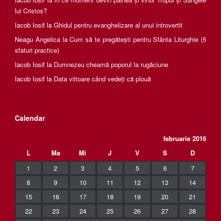
lui Cristos?
Iacob Iosif
la
Ghidul pentru evanghelizare al unui introvertit
Neagu Angelica
la
Cum să te pregătești pentru Sfânta Liturghie (5
sfaturi practice)
Iacob Iosif
la
Dumnezeu cheamă poporul la rugăciune
Iacob Iosif
la
Data viitoare când vedeți că plouă
Calendar
februarie 2016
L
Ma
Mi
J
V
S
D
1
2
3
4
5
6
7
8
9
10
11
12
13
14
15
16
17
18
19
20
21
22
23
24
25
26
27
28