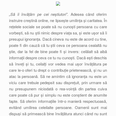
„Să îi învățăm pe cei neștiutori”.
Adesea când oferim
instruire creștină online, ne lipsește umilința și caritatea. În
rețelele sociale se poate să nu cunoști persoana cu care
vorbești, să nu știi nimic despre viața sa, și este ușor să îi
presupui ignoranța. Dacă cineva nu este de acord cu tine,
poate fi din cauză că tu știi ceva ce persoana cealaltă nu
știe, dar la fel de bine poate fi și invers: celălalt să aibă
informații despre ceva ce tu nu cunoști. Dacă ești deschis
să înveți și tu, ceilalți vor vedea mai ușor învățătura pe
care le-o oferi tu drept o contribuție prietenească, și nu un
atac la persoană. Să ne amintim că ignoranța nu este un
viciu care trebuie pedepsit sau disprețuit, prin urmare să
nu presupunem niciodată o rea-voință din partea cuiva
care poate că pur și simplu nu este conștient de anumite
fapte. Să oferim informațiile într-o manieră respectuoasă,
evitând umilirea celeilalte persoane. Oamenii sunt mai
dispuși să primească bine învățătura atunci când nu sunt