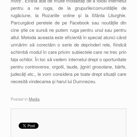
morți”.
Există atât de multe modalități de a folosi internetul
pentru a ne ruga, de la grupurile/comunitățile de
rugăciune, la Rozariile online și la Sfânta Liturghie.
Parcurgând peretele de pe Facebook sau noutățile din
cine știe ce sursă ne putem ruga pentru unul sau pentru
altul. Metoda aceasta este eficientă în special atunci când
urmărim să corectăm o serie de deprinderi rele, fiindcă
schimbă modul în care privim subiectele care ne trec prin
fața ochilor. În loc să vedem internetul drept o oportunitate
pentru controverse, orgolii, laude, jigniri grosolane, bârfe,
judecăți etc., le vom considera pe toate drept situații care
necesită vindecarea și harul lui Dumnezeu.
Posted in
Media
.