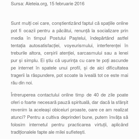
Sursa: Aleteia.org, 15 februarie 2016
Sunt mulți cei care, conștientizând faptul că spațiile online
pot fi ocazii pentru a păcătui, renunță la socializare prin
media în timpul Postului Paștelui, îndepărtând astfel
tentația autosatisfacției, voyeurismului, interferenței în
treburile altora, cerșirii atenției, sarcasmului sau a lenei
pur și simplu. Ei știu că ușurința cu care te poți ascunde
pe internet în spatele unui profil, și de aici dificultatea
tragerii la răspundere, pot scoate la iveală tot ce este mai
rău din noi.
Întreruperea contactului online timp de 40 de zile poate
oferi o foarte necesară pauză spirituală, dar dacă la sfârșit
revenim la aceleași obiceiuri proaste, oare ce am realizat
atunci? Pentru a cultiva deprinderi bune, putem învăța să
folosim internetul pentru practicarea virtuții, aplicând
tradiționalele fapte ale milei sufletești.