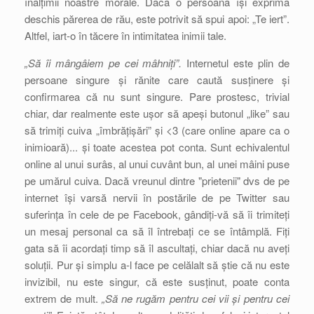
înălțimii noastre morale. Dacă o persoană își exprimă
deschis părerea de rău, este potrivit să spui apoi: „Te iert”.
Altfel, iart-o în tăcere în intimitatea inimii tale.
„Să îi mângâiem pe cei mâhniți”.
Internetul este plin de
persoane singure și rănite care caută susținere și
confirmarea că nu sunt singure. Pare prostesc, trivial
chiar, dar realmente este ușor să apeși butonul „like” sau
să trimiți cuiva „îmbrățișări” și <3 (care online apare ca o
inimioară)... și toate acestea pot conta. Sunt echivalentul
online al unui surâs, al unui cuvânt bun, al unei mâini puse
pe umărul cuiva. Dacă vreunul dintre "prietenii" dvs de pe
internet își varsă nervii în postările de pe Twitter sau
suferința în cele de pe Facebook, gândiți-vă să îi trimiteți
un mesaj personal ca să îl întrebați ce se întâmplă. Fiți
gata să îi acordați timp să îl ascultați, chiar dacă nu aveți
soluții. Pur și simplu a-l face pe celălalt să știe că nu este
invizibil, nu este singur, că este susținut, poate conta
extrem de mult.
„Să ne rugăm pentru cei vii și pentru cei