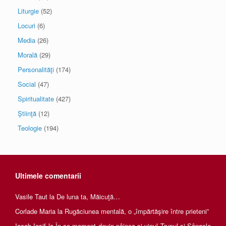
Liturgie
(52)
Locuri
(6)
Media
(26)
Morală
(29)
Personalităţi
(174)
Social
(47)
Spiritualitate
(427)
Ştiinţă
(12)
Teologie
(194)
Ultimele comentarii
Vasile Taut
la
De luna ta, Măicuţă…
Corlade Maria
la
Rugăciunea mentală, o „împărtăşire între prieteni”
Iacob Iosif
la
În ce moment devin pâinea și vinul Trupul și Sângele