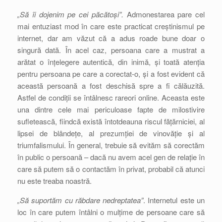
„Să îi dojenim pe cei păcătoși”.
Admonestarea pare cel
mai entuziast mod în care este practicat creștinismul pe
internet, dar am văzut că a adus roade bune doar o
singură dată. În acel caz, persoana care a mustrat a
arătat o înțelegere autentică, din inimă, și toată atenția
pentru persoana pe care a corectat-o, și a fost evident că
această persoană a fost deschisă spre a fi călăuzită.
Astfel de condiții se întâlnesc rareori online. Aceasta este
una dintre cele mai periculoase fapte de milostivire
sufletească, fiindcă există întotdeauna riscul fățărniciei, al
lipsei de blândețe, al prezumției de vinovăție și al
triumfalismului. În general, trebuie să evităm să corectăm
în public o persoană – dacă nu avem acel gen de relație în
care să putem să o contactăm în privat, probabil că atunci
nu este treaba noastră.
„Să suportăm cu răbdare nedreptatea”
. Internetul este un
loc în care putem întâlni o mulțime de persoane care să