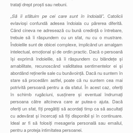
tratați drept proști sau nebuni.
„Să îi sfătuim pe cei care sunt în îndoială”
.
Catolicii
evlavioși confundă adesea îndoiala cu părerea diferită.
Când cineva ne adresează cu bună credință o întrebare,
trebuie să îi răspundem cu un sfat, nu cu o mustrare.
Îndoielile sunt de obicei complexe, implicând un amalgam
intelectual, emoțional și de ordin practic. Dacă o persoană
își exprimă îndoielile, să îi răspundem cu blândețe și
amabilitate, recunoscând validitatea sentimentelor ei și
abordând reținerile sale cu bunăvoință. Dacă nu suntem în
stare să procedăm astfel, poate că nu suntem cea mai
potrivită persoană pentru a da sfatul. În acest caz, oferiți
în schimb rugăciuni, susținere și eventual îndrumați
persoana către altcineva care ar putea-o ajuta. Dacă
oferiți un sfat, fiți pregătiți să acordați timp ca să ascultați
cu adevărat și încercați să fiți disponibil și în continuare.
Ideal ar fi să folosiți mesageria personală sau emailul,
pentru a proteja intimitatea persoanei.