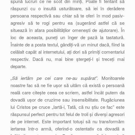
spună lucruri ce ne scot din minți. Poate fi tentant să
răspunzi cu o insultă usturătoare, să iei în derâdere
persoana respectivă sau chiar să te oferi în mod pasiv-
agresiv să te rogi pentru ea (sugerând astfel că se
situează în afara posibilităților omenești de ajutorare). În
loc de aceasta, puneți un înger de pază la tastatură.
Înainte de a posta textul, gândiți-vă un minut dacă, fiind la
celălalt capăt al internetului, ați dori să primiți comentariul
respectiv. Dacă nu, mai bine ștergeți-l și treceți mai
departe.
„Să iertăm pe cei care ne-au supărat”.
Monitoarele
noastre fac să ne fie ușor să uităm că există o persoană
reală care citește ceea ce scriem, astfel încât putem da
dovadă ușor de cruzime sau insensibilitate. Rugăciunea
lui Cristos pe cruce „Iartă-i, Tată, că nu știu ce fac” este
răspunsul perfect pentru tot felul de troli și diverși agresori
de pe internet. Este important totuși să nu transformăm
iertarea într-o armă, oferind-o ostentativ ca dovadă a