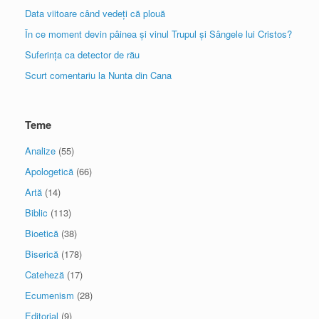
Data viitoare când vedeți că plouă
În ce moment devin pâinea și vinul Trupul și Sângele lui Cristos?
Suferința ca detector de rău
Scurt comentariu la Nunta din Cana
Teme
Analize
(55)
Apologetică
(66)
Artă
(14)
Biblic
(113)
Bioetică
(38)
Biserică
(178)
Cateheză
(17)
Ecumenism
(28)
Editorial
(9)