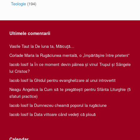
Teologie
(194)
Ultimele comentarii
Vasile Taut
la
De luna ta, Măicuţă…
Corlade Maria
la
Rugăciunea mentală, o „împărtăşire între prieteni”
Iacob Iosif
la
În ce moment devin pâinea și vinul Trupul și Sângele
lui Cristos?
Iacob Iosif
la
Ghidul pentru evanghelizare al unui introvertit
Neagu Angelica
la
Cum să te pregătești pentru Sfânta Liturghie (5
sfaturi practice)
Iacob Iosif
la
Dumnezeu cheamă poporul la rugăciune
Iacob Iosif
la
Data viitoare când vedeți că plouă
Calendar