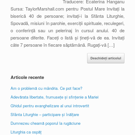
Traducere: Ecaterina Hanganu
Sursa: TaylorMarshall.com pentru Postul Mare Invitați la
biserică 40 de persoane; invitați-i la Sfânta Liturghie,
Spovadă, misiuni în parohie, exerciții spirituale, reculegeri,
o conferință sau un pelerinaj în cursul anului. 40 de
persoane diferite. Faceți o listă și țineți-vă de ea. Invitați
câte 7 persoane în fiecare săptămână. Rugați-vă […]
Deschideți articolul
Articole recente
Am o problemă cu mândria. Ce pot face?
Adevărata libertate, frumusețe și sfințenie a Mariei
Ghidul pentru evanghelizare al unui introvertit
Sfânta Liturghie – participare și înălțare
Dumnezeu cheamă poporul la rugăciune
Liturghia ca ospăț