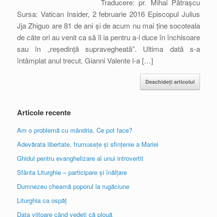
Traducere: pr. Mihai Pătrașcu
Sursa: Vatican Insider, 2 februarie 2016 Episcopul Julius
Jja Zhiguo are 81 de ani și de acum nu mai ține socoteala
de câte ori au venit ca să îl ia pentru a-l duce în închisoare
sau în „reședință supravegheată”. Ultima dată s-a
întâmplat anul trecut. Gianni Valente l-a […]
Deschideți articolul
Articole recente
Am o problemă cu mândria. Ce pot face?
Adevărata libertate, frumusețe și sfințenie a Mariei
Ghidul pentru evanghelizare al unui introvertit
Sfânta Liturghie – participare și înălțare
Dumnezeu cheamă poporul la rugăciune
Liturghia ca ospăț
Data viitoare când vedeți că plouă