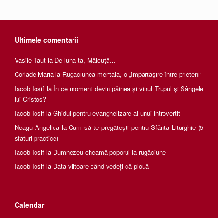
Ultimele comentarii
Vasile Taut
la
De luna ta, Măicuţă…
Corlade Maria
la
Rugăciunea mentală, o „împărtăşire între prieteni”
Iacob Iosif
la
În ce moment devin pâinea și vinul Trupul și Sângele
lui Cristos?
Iacob Iosif
la
Ghidul pentru evanghelizare al unui introvertit
Neagu Angelica
la
Cum să te pregătești pentru Sfânta Liturghie (5
sfaturi practice)
Iacob Iosif
la
Dumnezeu cheamă poporul la rugăciune
Iacob Iosif
la
Data viitoare când vedeți că plouă
Calendar