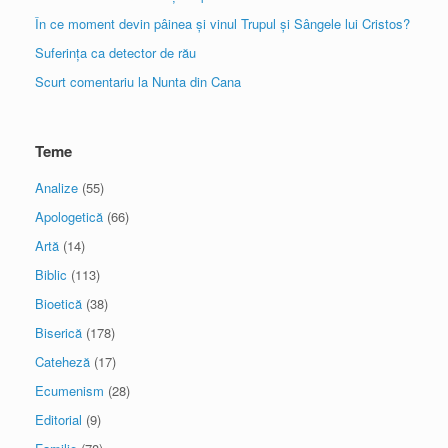
În ce moment devin pâinea și vinul Trupul și Sângele lui Cristos?
Suferința ca detector de rău
Scurt comentariu la Nunta din Cana
Teme
Analize
(55)
Apologetică
(66)
Artă
(14)
Biblic
(113)
Bioetică
(38)
Biserică
(178)
Cateheză
(17)
Ecumenism
(28)
Editorial
(9)