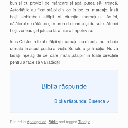
bun şi cu provizii de mâncare şi apă, putea să-l treacă.
Autorităţile au fixat stâlpi din loc în loc, cu marcaje. Însă
hoţii schimbau stâlpii şi direcţia marcajului. Astfel,
călătorul se rătăcea şi murea de foame şi de sete. Atunci
hoţii veneau şi-l jefuiau fără nici o împotrivire.
Isus Cristos a fixat stâlpii şi marcajul cu direcţia ce trebuie
urmată în acest pustiu al vieţii: Scriptura şi Tradiţia. Nu vă
lăsaţi înşelaţi de cei care mută „stâlpii” în toate direcţiile
pentru a face să vă rătăciţi!
Biblia răspunde
Biblia răspunde: Biserica
Posted in
Apologetică
,
Biblic
and tagged
Tradiţia
.