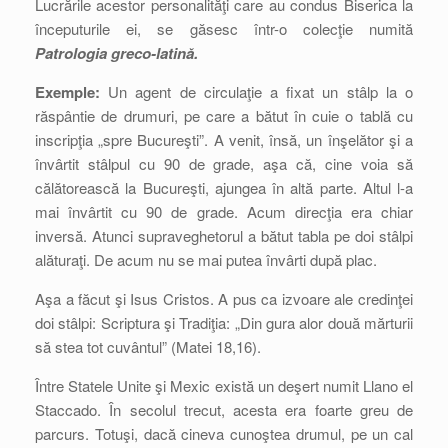
Lucrările acestor personalităţi care au condus Biserica la
începuturile ei, se găsesc într-o colecţie numită
Patrologia greco-latină.
Exemple:
Un agent de circulaţie a fixat un stâlp la o
răspântie de drumuri, pe care a bătut în cuie o tablă cu
inscripţia „spre Bucureşti”. A venit, însă, un înşelător şi a
învârtit stâlpul cu 90 de grade, aşa că, cine voia să
călătorească la Bucureşti, ajungea în altă parte. Altul l-a
mai învârtit cu 90 de grade. Acum direcţia era chiar
inversă. Atunci supraveghetorul a bătut tabla pe doi stâlpi
alăturaţi. De acum nu se mai putea învârti după plac.
Aşa a făcut şi Isus Cristos. A pus ca izvoare ale credinţei
doi stâlpi: Scriptura şi Tradiţia: „Din gura alor două mărturii
să stea tot cuvântul” (Matei 18,16).
Între Statele Unite şi Mexic există un deşert numit Llano el
Staccado. În secolul trecut, acesta era foarte greu de
parcurs. Totuşi, dacă cineva cunoştea drumul, pe un cal