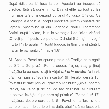
După ridicarea lui Isus la cer, Apostolii au început să
predice, fără să scrie nimic. Evangheliile au fost scrise
mult mai târziu, începând cu anul 45 după Cristos. Că
Evanghelia a fost la început predicată putem constata din
Faptele Apostolilor şi din Scrisorile Noului Testament.
Astfel, după înviere, Isus le vorbeşte Ucenicilor, zicând:
„Ci veţi primi peste voi puterea Duhului Sfânt şi-mi veţi fi
martori în Ierusalim, în toată Iudeea, în Samaria şi până la
marginile pământului” (Fapte 1,8).
Sf. Apostol Pavel ne spune precis că Tradiţia este egală
cu Sfânta Scriptură: „Pentru aceea, fraţilor, staţi şi ţineţi
învăţăturile pe care le-aţi învăţat
ori prin cuvânt
(prin viu
grai), ori prin scrisoarea noastră” (II Tesaloniceni 2,15).
Învăţăturile date prin viu grai trebuie ţinute: „Şi vă îndemn,
fraţilor, să vă feriţi de cei ce fac dezbinări şi tulburare
împotriva învăţăturii pe care aţi primit-o” (Romani 16,17).
Învăţătura despre care scrie Sf. Pavel romanilor, nu le-a
dat-o el; acum le scrie prima dată, căci încă nu fusese la