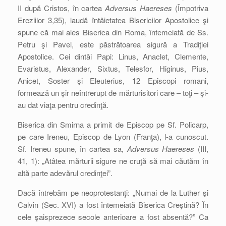
II după Cristos, în cartea
Adversus Haereses
(Împotriva
Ereziilor 3,35), laudă întâietatea Bisericilor Apostolice şi
spune că mai ales Biserica din Roma, întemeiată de Ss.
Petru şi Pavel, este păstrătoarea sigură a Tradiţiei
Apostolice. Cei dintâi Papi: Linus, Anaclet, Clemente,
Evaristus, Alexander, Sixtus, Telesfor, Higinus, Pius,
Anicet, Soster şi Eleuterius, 12 Episcopi romani,
formează un şir neîntrerupt de mărturisitori care – toţi – şi-
au dat viaţa pentru credinţă.
Biserica din Smirna a primit de Episcop pe Sf. Policarp,
pe care Ireneu, Episcop de Lyon (Franţa), l-a cunoscut.
Sf. Ireneu spune, în cartea sa,
Adversus
Haereses
(III,
41, 1): „Atâtea mărturii sigure ne cruţă să mai căutăm în
altă parte adevărul credinţei”.
Dacă întrebăm pe neoprotestanţi: „Numai de la Luther şi
Calvin (Sec. XVI) a fost întemeiată Biserica Creştină? În
cele şaisprezece secole anterioare a fost absentă?” Ca