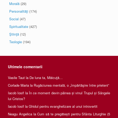
Morală
(29)
Personalităţi
(174)
Social
(47)
Spiritualitate
(427)
Ştiinţă
(12)
Teologie
(194)
Ultimele comentarii
Vasile Taut
la
De luna ta, Măicuţă…
Corlade Maria
la
Rugăciunea mentală, o „împărtăşire între prieteni”
Iacob Iosif
la
În ce moment devin pâinea și vinul Trupul și Sângele
lui Cristos?
Iacob Iosif
la
Ghidul pentru evanghelizare al unui introvertit
Neagu Angelica
la
Cum să te pregătești pentru Sfânta Liturghie (5