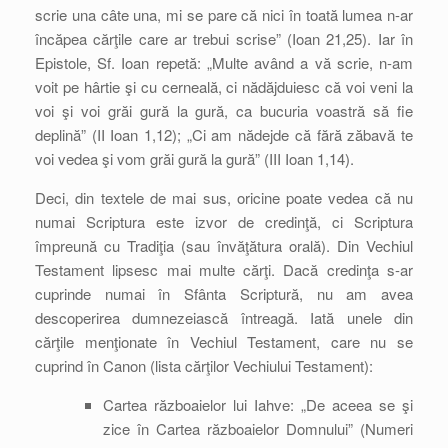
scrie una câte una, mi se pare că nici în toată lumea n-ar
încăpea cărţile care ar trebui scrise” (Ioan 21,25). Iar în
Epistole, Sf. Ioan repetă: „Multe având a vă scrie, n-am
voit pe hârtie şi cu cerneală, ci nădăjduiesc că voi veni la
voi şi voi grăi gură la gură, ca bucuria voastră să fie
deplină” (II Ioan 1,12); „Ci am nădejde că fără zăbavă te
voi vedea şi vom grăi gură la gură” (III Ioan 1,14).
Deci, din textele de mai sus, oricine poate vedea că nu
numai Scriptura este izvor de credinţă, ci Scriptura
împreună cu Tradiţia (sau învăţătura orală). Din Vechiul
Testament lipsesc mai multe cărţi. Dacă credinţa s-ar
cuprinde numai în Sfânta Scriptură, nu am avea
descoperirea dumnezeiască întreagă. Iată unele din
cărţile menţionate în Vechiul Testament, care nu se
cuprind în Canon (lista cărţilor Vechiului Testament):
Cartea războaielor lui Iahve: „De aceea se şi
zice în Cartea războaielor Domnului” (Numeri