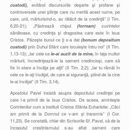
custodi),
evitând discursurile deşarte şi profane şi
controversele unei ştiinţe care nu merită acest nume, pe
care, unii, mărturisind-o, au rătăcit de la credinţă” (I Tim.
6,20-21); „Păstrează chipul
(formam)
cuvintelor
sănătoase, cu credinţa şi dragostea care este în Isus
Cristos. Păzeşte bunul ce ţi s-a dat
(bonum depositum
custodi)
prin Duhul Sfânt care locuieşte întru noi” (II Tim.
1,13-13); „Iar cele ce
le-ai auzit de la mine,
în faţa multor
mărturii, încredinţează-le la oameni credincioşi, care să
fie în stare a învăţa pe alţii” (II Tim. 2,2); „Iar tu rămâi în
cele ce le-aţi învăţat, de care ai siguranţă, ştiind de la cine
le-ai învăţat” (II Tim. 3,14).
Apostolul Pavel insistă asupra depozitului credinţei pe
care l-a primit de la Isus Cristos. De aceea, aminteşte
Corintenilor cum a instituit Cristos Sfânta Euharistie: „Căci
am primit de la Domnul ce v-am şi transmis” (I Cor.
11,23). Se constată, chiar din Scrisorile Sf. Pavel, că de la
începutul creştinismului s-au aflat oameni care