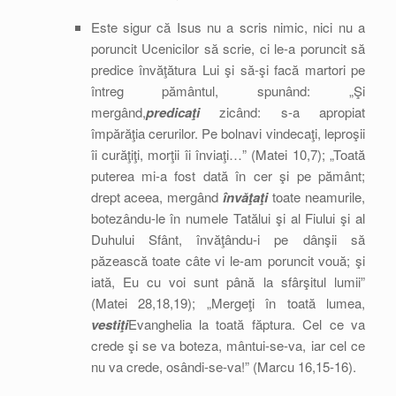
Este sigur că Isus nu a scris nimic, nici nu a
poruncit Ucenicilor să scrie, ci le-a poruncit să
predice învăţătura Lui şi să-şi facă martori pe
întreg pământul, spunând: „Şi
mergând,
predicaţi
zicând: s-a apropiat
împărăţia cerurilor. Pe bolnavi vindecaţi, leproşii
îi curăţiţi, morţii îi înviaţi…” (Matei 10,7); „Toată
puterea mi-a fost dată în cer şi pe pământ;
drept aceea, mergând
învăţaţi
toate neamurile,
botezându-le în numele Tatălui şi al Fiului şi al
Duhului Sfânt, învăţându-i pe dânşii să
păzească toate câte vi le-am poruncit vouă; şi
iată, Eu cu voi sunt până la sfârşitul lumii”
(Matei 28,18,19); „Mergeţi în toată lumea,
vestiţi
Evanghelia la toată făptura. Cel ce va
crede şi se va boteza, mântui-se-va, iar cel ce
nu va crede, osândi-se-va!” (Marcu 16,15-16).