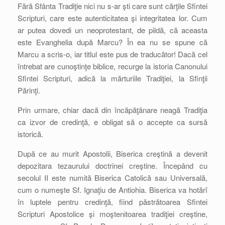
Fără Sfânta Tradiţie nici nu s-ar şti care sunt cărţile Sfintei
Scripturi, care este autenticitatea şi integritatea lor. Cum
ar putea dovedi un neoprotestant, de pildă, că aceasta
este Evanghelia după Marcu? În ea nu se spune că
Marcu a scris-o, iar titlul este pus de traducător! Dacă cel
întrebat are cunoştinţe biblice, recurge la istoria Canonului
Sfintei Scripturi, adică la mărturiile Tradiţiei, la Sfinţii
Părinţi.
Prin urmare, chiar dacă din încăpăţânare neagă Tradiţia
ca izvor de credinţă, e obligat să o accepte ca sursă
istorică.
După ce au murit Apostolii, Biserica creştină a devenit
depozitara tezaurului doctrinei creştine. Începând cu
secolul II este numită Biserica Catolică sau Universală,
cum o numeşte Sf. Ignaţiu de Antiohia. Biserica va hotărî
în luptele pentru credinţă, fiind păstrătoarea Sfintei
Scripturi Apostolice şi moştenitoarea tradiţiei creştine,