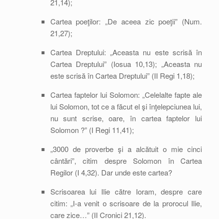
21,14);
Cartea poeţilor: „De aceea zic poeţii” (Num.
21,27);
Cartea Dreptului: „Aceasta nu este scrisă în
Cartea Dreptului” (Iosua 10,13); „Aceasta nu
este scrisă în Cartea Dreptului” (II Regi 1,18);
Cartea faptelor lui Solomon: „Celelalte fapte ale
lui Solomon, tot ce a făcut el şi înţelepciunea lui,
nu sunt scrise, oare, în cartea faptelor lui
Solomon ?” (I Regi 11,41);
„3000 de proverbe şi a alcătuit o mie cinci
cântări”, citim despre Solomon în Cartea
Regilor (I 4,32). Dar unde este cartea?
Scrisoarea lui Ilie către Ioram, despre care
citim: „I-a venit o scrisoare de la prorocul Ilie,
care zice…” (II Cronici 21,12).