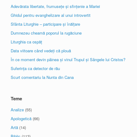
Adevărata libertate, frumusețe și sfințenie a Mariei
Ghidul pentru evanghelizare al unui introvertit
Sfânta Liturghie – participare și înălțare
Dumnezeu cheamă poporul la rugăciune
Liturghia ca ospăț
Data viitoare când vedeți că plouă
În ce moment devin pâinea și vinul Trupul și Sângele lui Cristos?
Suferința ca detector de rău
Scurt comentariu la Nunta din Cana
Teme
Analize
(55)
Apologetică
(66)
Artă
(14)
Biblic
(113)