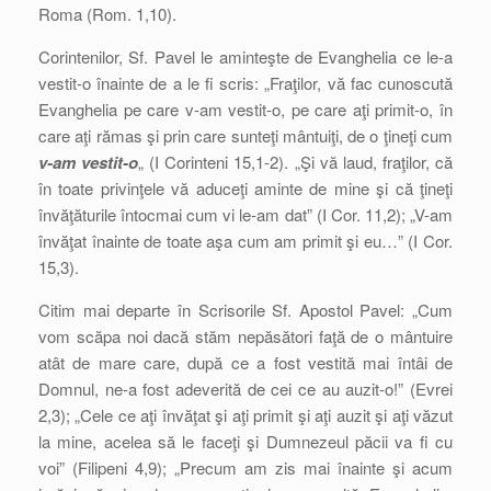
Roma (Rom. 1,10).
Corintenilor, Sf. Pavel le aminteşte de Evanghelia ce le-a
vestit-o înainte de a le fi scris: „Fraţilor, vă fac cunoscută
Evanghelia pe care v-am vestit-o, pe care aţi primit-o, în
care aţi rămas şi prin care sunteţi mântuiţi, de o ţineţi cum
v-am vestit-o
„
(I Corinteni 15,1-2). „Şi vă laud, fraţilor, că
în toate privinţele vă aduceţi aminte de mine şi că ţineţi
învăţăturile întocmai cum vi le-am dat” (I Cor. 11,2); „V-am
învăţat înainte de toate aşa cum am primit şi eu…” (I Cor.
15,3).
Citim mai departe în Scrisorile Sf. Apostol Pavel: „Cum
vom scăpa noi dacă stăm nepăsători faţă de o mântuire
atât de mare care, după ce a fost vestită mai întâi de
Domnul, ne-a fost adeverită de cei ce au auzit-o!” (Evrei
2,3); „Cele ce aţi învăţat şi aţi primit şi aţi auzit şi aţi văzut
la mine, acelea să le faceţi şi Dumnezeul păcii va fi cu
voi” (Filipeni 4,9); „Precum am zis mai înainte şi acum