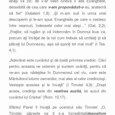
iarăşi vă zic: de v-ar vesti cineva o altă Evanghelie,
deosebită de cea care
v-am propovăduit-o
eu, anatemă
să fie!” (Galateni 1,9); „Şi m-am suit în urma unei
descoperiri şi le-am spus Evanghelia pe care o vestesc
între neamuri, îndeosebi celor mai aleşi…” (Gal. 2,2);
„Fraţilor, vă rugăm şi vă îndemnăm în Domnul Isus ca,
precum aţi învăţat de la noi cum trebuie să umblaţi şi să
plăceţi lui Dumnezeu, aşa să sporiţi tot mai mult” (I Tes.
4,1).
„Adevărat este cuvântul şi de toată primirea vrednic. Căci
pentru aceasta ne ostenim şi suntem ocărâţi, pentru că
ne-am pus nădejdea în Dumnezeul cel viu, care este
Mântuitorul tuturor oamenilor, mai ales al celor credincioşi.
Vesteşte acestea şi le învaţă” (I Timotei 4,9); „Drept
aceea, credinţa este din
vestirea auzită,
iar auzul din
cuvântul lui Cristos” (Rom. 10,17).
Sfântul Pavel îl învaţă pe ucenicul său Timotei: „O,
Timotei, păzeşte ce ţi s-a încredinţat
(depositum