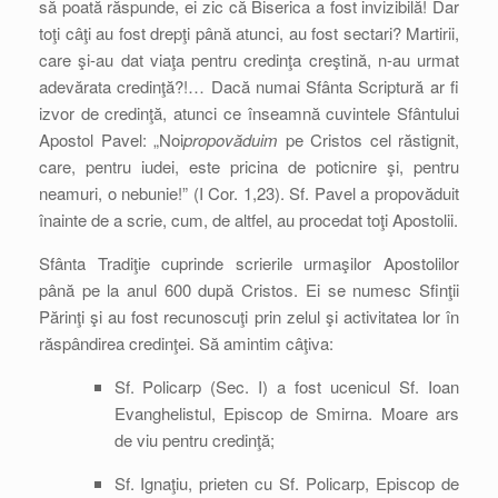
să poată răspunde, ei zic că Biserica a fost invizibilă! Dar
toţi câţi au fost drepţi până atunci, au fost sectari? Martirii,
care şi-au dat viaţa pentru credinţa creştină, n-au urmat
adevărata credinţă?!… Dacă numai Sfânta Scriptură ar fi
izvor de credinţă, atunci ce înseamnă cuvintele Sfântului
Apostol Pavel: „Noi
propovăduim
pe Cristos cel răstignit,
care, pentru iudei, este pricina de poticnire şi, pentru
neamuri, o nebunie!” (I Cor. 1,23). Sf. Pavel a propovăduit
înainte de a scrie, cum, de altfel, au procedat toţi Apostolii.
Sfânta Tradiţie cuprinde scrierile urmaşilor Apostolilor
până pe la anul 600 după Cristos. Ei se numesc Sfinţii
Părinţi şi au fost recunoscuţi prin zelul şi activitatea lor în
răspândirea credinţei. Să amintim câţiva:
Sf. Policarp (Sec. I) a fost ucenicul Sf. Ioan
Evanghelistul, Episcop de Smirna. Moare ars
de viu pentru credinţă;
Sf. Ignaţiu, prieten cu Sf. Policarp, Episcop de