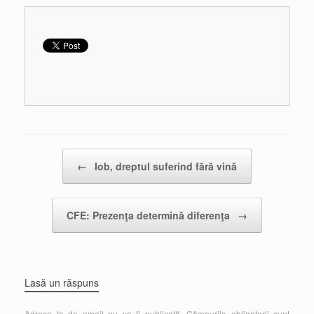
Post navigation
←
Iob, dreptul suferind fără vină
CFE: Prezenţa determină diferenţa
→
Lasă un răspuns
Adresa ta de email nu va fi publicată.
Câmpurile obligatorii sunt