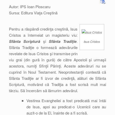
Autor: IPS Ioan Ploscaru
Sursa: Editura Viaţa Creştină
Pentru a răspândi credinţa creştină, Isus
Cristos a întemeiat un magisteriu viu:
Sfânta Scriptură
şi
Sfânta Tradiţie
.
Isus Cristos
Sfânta Tradiţie o formează adevărurile
revelate de Isus Cristos şi transmise prin
viu grai (din gură în gură) de către Apostoli şi urmaşii
acestora, numiţi Sfinţii Părinţi. Aceste adevăruri nu se
cuprind în Noul Testament. Neoprotestanţii contestă că
Sfânta Tradiţie ar fi izvor de credinţă, alături de Sfânta
Scriptură, motivând că Tradiţia a fost scrisă mult mai
târziu. Să încercăm să lămurim adevărul.
Vestirea Evangheliei a fost predicată mai întâi
de Isus, apoi au predicat-o Ucenicii care au
auzit-o de la El, înainte de a fi scrisă.