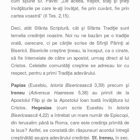
cum spune Sf. Pavel: „De aceea, fraţilor, staţi şi ţineţi
învăţăturile pe care le-aţi învăţat, fie prin cuvânt, fie prin
cartea voastră” (II Tes. 2,15).
Deci, atât Sfânta Scriptură, cât şi Sfânta Tradiţie sunt
temelia credinţei noastre. Noi nu ne bazăm pe o tradiţie
orală, oarecare, ci pe cărţile scrise de Sfinţii Părinţi ai
Bisericii. Bisericile creştine ţineau, la început, ca o cinste,
să fie întemeiate de către un apostol, urmaş direct al lui
Cristos. Celelalte comunităţi creştine se adresau lor cu
respect, pentru a primi Tradiţia adevărului.
Papias
(Eusebiu,
Istoria Bisericească
3,39) precum şi
Ireneu
(
Adversus Haereses
5,38) au primit de la
Apostolul Filip şi de la Apostolul Ioan toată învăţătura lui
Cristos.
Hegesias
(cum scrie Eusebiu în
Istoria
Bisericească
4,22) a întrebat un mare număr de Episcopi,
din Ierusalim până la Roma, care este credinţa primită de
la Isus? Astfel, se constată din răspunsuri acordul întregii
creştinătăţi asupra adevărului credinţei.
Sf. Ireneu,
în sec.