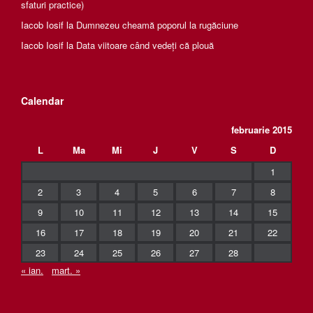
sfaturi practice)
Iacob Iosif
la
Dumnezeu cheamă poporul la rugăciune
Iacob Iosif
la
Data viitoare când vedeți că plouă
Calendar
februarie 2015
L
Ma
Mi
J
V
S
D
1
2
3
4
5
6
7
8
9
10
11
12
13
14
15
16
17
18
19
20
21
22
23
24
25
26
27
28
« ian.
mart. »