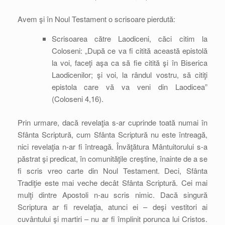
Avem şi în Noul Testament o scrisoare pierdută:
Scrisoarea către Laodiceni, căci citim la
Coloseni: „După ce va fi citită această epistolă
la voi, faceţi aşa ca să fie citită şi în Biserica
Laodicenilor; şi voi, la rândul vostru, să citiţi
epistola care vă va veni din Laodicea”
(Coloseni 4,16).
Prin urmare, dacă revelaţia s-ar cuprinde toată numai în
Sfânta Scriptură, cum Sfânta Scriptură nu este întreagă,
nici revelaţia n-ar fi întreagă. Învăţătura Mântuitorului s-a
păstrat şi predicat, în comunităţile creştine, înainte de a se
fi scris vreo carte din Noul Testament. Deci, Sfânta
Tradiţie este mai veche decât Sfânta Scriptură. Cei mai
mulţi dintre Apostoli n-au scris nimic. Dacă singură
Scriptura ar fi revelaţia, atunci ei – deşi vestitori ai
cuvântului şi martiri – nu ar fi împlinit porunca lui Cristos.