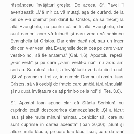
răspândeau învăţături greşite. De aceea, Sf. Pavel îi
avertizează: „Mă mir că vă mutaţi, aşa de curând, de la
cel ce v-a chemat prin darul lui Cristos, ca să treceţi la
altă Evanghelie, nu pentru că ar fi altă Evanghelie, dar
sunt oameni care vă tulbură şi care vreau să schimbe
Evanghelia lui Cristos. Dar chiar dacă noi, sau un înger
din cer, v-ar vesti altă Evanghelie decât cea pe care v-am
vestit-o noi, să fie anatemă” (Gal. 1,6). Apostolul repetă:
„v-ar vesti” şi pe care „v-am vestit-o noi”; nu zice: am
scris-o. Se referă, deci, la învăţăturile verbale din trecut.
„Şi vă poruncim, fraţilor, în numele Domnului nostru Isus
Cristos, să vă osebiţi de fratele care umblă fără rânduială,
şi nu după învăţătura ce aţi primit-o de la noi” (II Tes. 3,6).
Sf. Apostol Ioan spune clar că Sfânta Scriptură nu
cuprinde toată descoperirea dumnezeiască: „Şi a făcut
Isus şi alte multe minuni înaintea Ucenicilor săi, care nu
sunt cuprinse în cartea aceasta” (Ioan 20,30); „Sunt şi
altele multe făcute, pe care le-a făcut Isus, care de s-ar