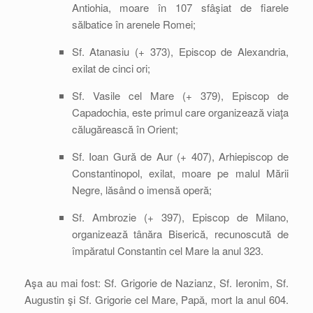
Antiohia, moare în 107 sfâşiat de fiarele
sălbatice în arenele Romei;
Sf. Atanasiu (+ 373), Episcop de Alexandria,
exilat de cinci ori;
Sf. Vasile cel Mare (+ 379), Episcop de
Capadochia, este primul care organizează viaţa
călugărească în Orient;
Sf. Ioan Gură de Aur (+ 407), Arhiepiscop de
Constantinopol, exilat, moare pe malul Mării
Negre, lăsând o imensă operă;
Sf. Ambrozie (+ 397), Episcop de Milano,
organizează tânăra Biserică, recunoscută de
împăratul Constantin cel Mare la anul 323.
Aşa au mai fost: Sf. Grigorie de Nazianz, Sf. Ieronim, Sf.
Augustin şi Sf. Grigorie cel Mare, Papă, mort la anul 604.