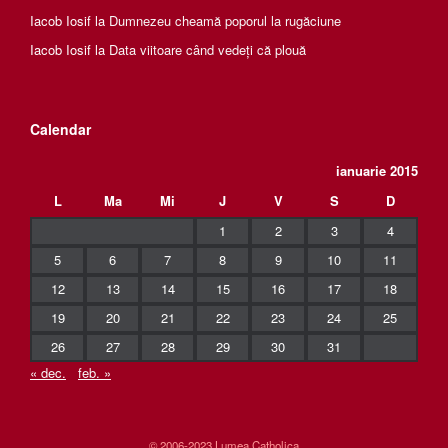
Iacob Iosif
la
Dumnezeu cheamă poporul la rugăciune
Iacob Iosif
la
Data viitoare când vedeți că plouă
Calendar
ianuarie 2015
L
Ma
Mi
J
V
S
D
1
2
3
4
5
6
7
8
9
10
11
12
13
14
15
16
17
18
19
20
21
22
23
24
25
26
27
28
29
30
31
« dec.
feb. »
© 2006-2023 Lumea Catholica