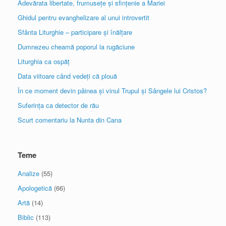
Adevărata libertate, frumusețe și sfințenie a Mariei
Ghidul pentru evanghelizare al unui introvertit
Sfânta Liturghie – participare și înălțare
Dumnezeu cheamă poporul la rugăciune
Liturghia ca ospăț
Data viitoare când vedeți că plouă
În ce moment devin pâinea și vinul Trupul și Sângele lui Cristos?
Suferința ca detector de rău
Scurt comentariu la Nunta din Cana
Teme
Analize
(55)
Apologetică
(66)
Artă
(14)
Biblic
(113)