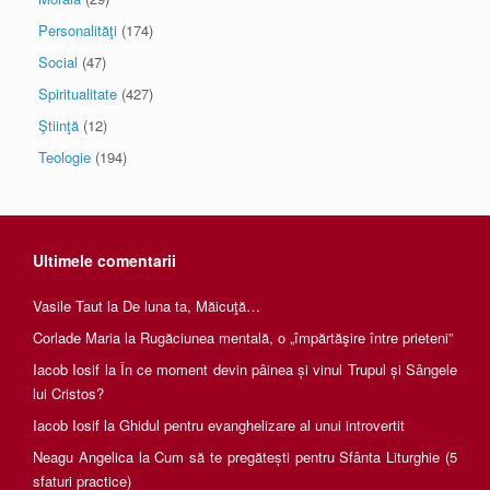
Personalităţi
(174)
Social
(47)
Spiritualitate
(427)
Ştiinţă
(12)
Teologie
(194)
Ultimele comentarii
Vasile Taut
la
De luna ta, Măicuţă…
Corlade Maria
la
Rugăciunea mentală, o „împărtăşire între prieteni”
Iacob Iosif
la
În ce moment devin pâinea și vinul Trupul și Sângele
lui Cristos?
Iacob Iosif
la
Ghidul pentru evanghelizare al unui introvertit
Neagu Angelica
la
Cum să te pregătești pentru Sfânta Liturghie (5
sfaturi practice)