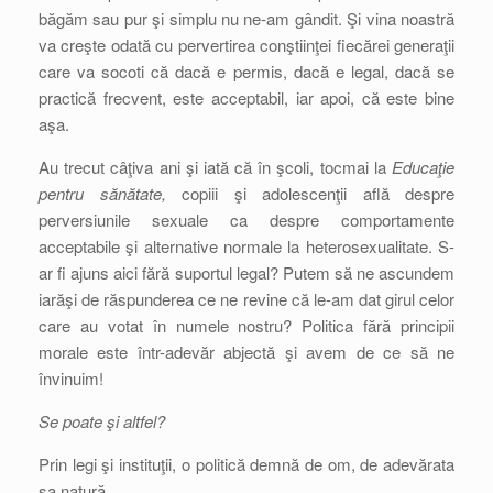
băgăm sau pur şi simplu nu ne-am gândit. Şi vina noastră
va creşte odată cu pervertirea conştiinţei fiecărei generaţii
care va socoti că dacă e permis, dacă e legal, dacă se
practică frecvent, este acceptabil, iar apoi, că este bine
aşa.
Au trecut câţiva ani şi iată că în şcoli, tocmai la
Educaţie
pentru sănătate,
copiii şi adolescenţii află despre
perversiunile sexuale ca despre comportamente
acceptabile şi alternative normale la heterosexualitate. S-
ar fi ajuns aici fără suportul legal? Putem să ne ascundem
iarăşi de răspunderea ce ne revine că le-am dat girul celor
care au votat în numele nostru? Politica fără principii
morale este într-adevăr abjectă şi avem de ce să ne
învinuim!
Se poate şi altfel?
Prin legi şi instituţii, o politică demnă de om, de adevărata
sa natură,