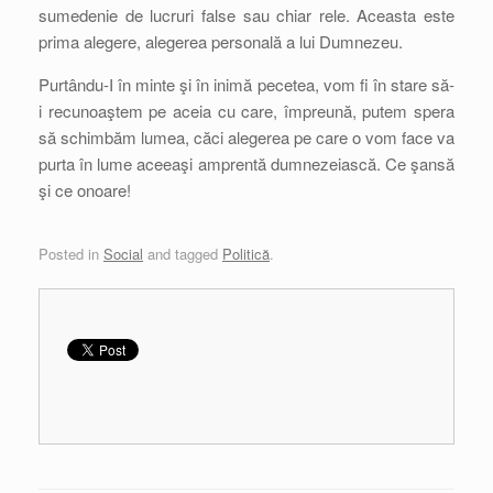
sumedenie de lucruri false sau chiar rele. Aceasta este
prima alegere, alegerea personală a lui Dumnezeu.
Purtându-I în minte şi în inimă pecetea, vom fi în stare să-
i recunoaştem pe aceia cu care, împreună, putem spera
să schimbăm lumea, căci alegerea pe care o vom face va
purta în lume aceeaşi amprentă dumnezeiască. Ce şansă
şi ce onoare!
Posted in
Social
and tagged
Politică
.