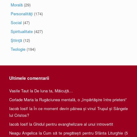
Morală
(29)
Personalităţi
(174)
Social
(47)
Spiritualitate
(427)
Ştiinţă
(12)
Teologie
(194)
Ultimele comentarii
Vasile Taut
la
De luna ta, Măicuţă…
Corlade Maria
la
Rugăciunea mentală, o „împărtăşire între prieteni”
Iacob Iosif
la
În ce moment devin pâinea și vinul Trupul și Sângele
lui Cristos?
Iacob Iosif
la
Ghidul pentru evanghelizare al unui introvertit
Neagu Angelica
la
Cum să te pregătești pentru Sfânta Liturghie (5