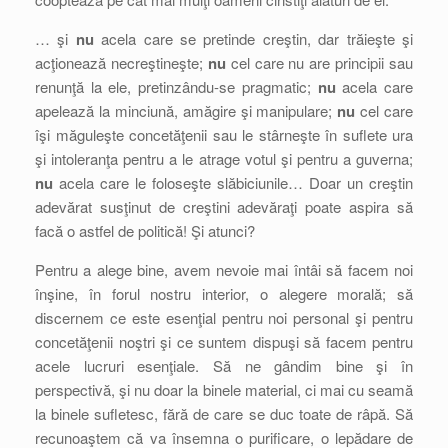
… şi
nu
acela care se pretinde creştin, dar trăieşte şi
acţionează necreştineşte;
nu
cel care nu are principii sau
renunţă la ele, pretinzându-se pragmatic;
nu
acela care
apelează la minciună, amăgire şi manipulare;
nu
cel care
îşi măguleşte concetăţenii sau le stârneşte în suflete ura
şi intoleranţa pentru a le atrage votul şi pentru a guverna;
nu
acela care le foloseşte slăbiciunile… Doar un creştin
adevărat susţinut de creştini adevăraţi poate aspira să
facă o astfel de politică! Şi atunci?
Pentru a alege bine, avem nevoie mai întâi să facem noi
înşine, în forul nostru interior, o alegere morală; să
discernem ce este esenţial pentru noi personal şi pentru
concetăţenii noştri şi ce suntem dispuşi să facem pentru
acele lucruri esenţiale. Să ne gândim bine şi în
perspectivă, şi nu doar la binele material, ci mai cu seamă
la binele sufletesc, fără de care se duc toate de râpă. Să
recunoaştem că va însemna o purificare, o lepădare de