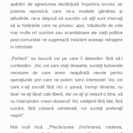
apărăm de agresiunea dezlănţuită împotriva omului, iar
puterea represivă, care ne-a modelat gândirea şi
atitudinile, ne-a obişnuit să socotim că
alţii
sunt chemaţi
să ia hotărârile care ne privesc; apoi, trăsăturile de cele
mai multe ori sumbre sau scandaloase ale vieţii politice
post-comuniste ne sugerează insistent aceeaşi retragere
în intimitate.
„Perfect!” se bucură cei pe care îi detestăm fără să-i
contestăm: „Voi, cei care staţi deoparte, sunteţi butoanele
necesare de care avem neapărată nevoie pentru
operaţiunile prin care ne putem servi interesele! Voi, cei
care v-aţi socotit fără nici o şansă, învinşi dinainte, nu
doar ne-aţi lăsat cale liberă, dar ne-aţi şi netezit-o bine, să
nu întâmpinăm vreun obstacol! Voi, cetăţenii fără idei, fără
cuvânt, fără coloană vertebrală, voi sunteţi preferaţii
noştri!”
Mai mult încă. „‘Plecăciunea’ (închinarea, cedarea,