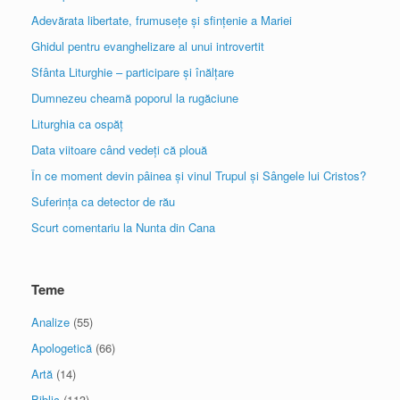
Adevărata libertate, frumusețe și sfințenie a Mariei
Ghidul pentru evanghelizare al unui introvertit
Sfânta Liturghie – participare și înălțare
Dumnezeu cheamă poporul la rugăciune
Liturghia ca ospăț
Data viitoare când vedeți că plouă
În ce moment devin pâinea și vinul Trupul și Sângele lui Cristos?
Suferința ca detector de rău
Scurt comentariu la Nunta din Cana
Teme
Analize
(55)
Apologetică
(66)
Artă
(14)
Biblic
(113)