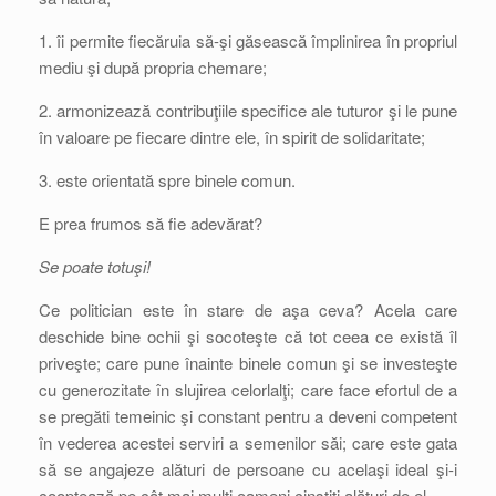
1. îi permite fiecăruia să-şi găsească împlinirea în propriul
mediu şi după propria chemare;
2. armonizează contribuţiile specifice ale tuturor şi le pune
în valoare pe fiecare dintre ele, în spirit de solidaritate;
3. este orientată spre binele comun.
E prea frumos să fie adevărat?
Se poate totuşi!
Ce politician este în stare de aşa ceva? Acela care
deschide bine ochii şi socoteşte că tot ceea ce există îl
priveşte; care pune înainte binele comun şi se investeşte
cu generozitate în slujirea celorlalţi; care face efortul de a
se pregăti temeinic şi constant pentru a deveni competent
în vederea acestei serviri a semenilor săi; care este gata
să se angajeze alături de persoane cu acelaşi ideal şi-i
cooptează pe cât mai mulţi oameni cinstiţi alături de el.