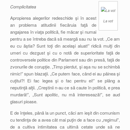
Complicitatea
Apropierea alegerilor redeschide şi în acest
La vot
an problema atitudinii fiecăruia faţă de
angajarea în viaţa politică, fie măcar şi numai
pentru a se întreba dacă să meargă sau nu la vot. „Ce am
eu cu ăştia? Sunt toţi din acelaşi aluat!” ridică mulţi din
umeri cu dezgust şi cu o notă de superioritate faţă de
controversele politice din Parlament sau din presă, faţă de
zvonurile de corupţie. „Timp pierdut, şi aşa nu se schimbă
nimic!” spun blazaţii. „Ce putem face, când ei au pâinea şi
cuţitul?! Ei fac legea şi o fac pentru ei!” se plâng a
neputinţă alţii. „Creştinii n-au ce să caute în politică, e prea
murdară!”, „Sunt apolitic, nu mă interesează!”, se aud
glasuri pioase.
E de înţeles, până la un punct, căci am ieşit din comunism
cu tendinţa de a avea cât mai puţin de a face cu „regimul”,
de a cultiva intimitatea ca ultimă cetate unde să ne