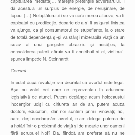
capitularea imediată)… măreşte pretenţiile adversarului, îi
dă acestuia un surplus de energie, de neruşinare, de
tupeu. (…) Neluptătorului i se va cere mereu altceva, va fi
exploatat cu predilecţie, departe de a-şi fi asigurat liniştea
va ajunge, ca şi consumatorul de stupefiante, la o stare
de totală dependenţă şi-şi va sfârşi mizerabila viaţă ca un
sclav al unui gangster obraznic şi nesăţios, la
consolidarea puterii căruia va fi contribuit şi el, victima”,
spunea limpede N. Steinhardt.
Concret
Imediat după revoluţie s-a decretat că avortul este legal.
Aşa au votat cei care ne reprezentau în adunarea
legislativă de atunci. Putem deplânge acum holocaustul
inocenţilor ucişi cu chiureta an de an, putem acuza
doctorii, educatorii, dar noi suntem primii vinovaţi; noi,
care, deşi condamnăm avortul, le-am delegat puterea de
a hotărî într-o problemă de viaţă şi de moarte unor oameni
fără scrupule! Noi? Da, fiindcă am preferat să nu ne