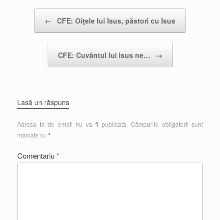
Post navigation
←
CFE: Oiţele lui Isus, păstori cu Isus
CFE: Cuvântul lui Isus ne…
→
Lasă un răspuns
Adresa ta de email nu va fi publicată.
Câmpurile obligatorii sunt
marcate cu
*
Comentariu
*