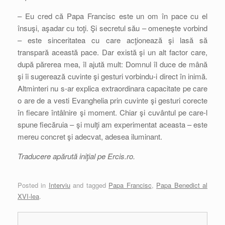
– Eu cred că Papa Francisc este un om în pace cu el
însuşi, aşadar cu toţi. Şi secretul său – omeneşte vorbind
– este sinceritatea cu care acţionează şi lasă să
transpară această pace. Dar există şi un alt factor care,
după părerea mea, îl ajută mult: Domnul îl duce de mână
şi îi sugerează cuvinte şi gesturi vorbindu-i direct în inimă.
Altminteri nu s-ar explica extraordinara capacitate pe care
o are de a vesti Evanghelia prin cuvinte şi gesturi corecte
în fiecare întâlnire şi moment. Chiar şi cuvântul pe care-l
spune fiecăruia – şi mulţi am experimentat aceasta – este
mereu concret şi adecvat, adesea iluminant.
Traducere apărută iniţial pe Ercis.ro.
Posted in
Interviu
and tagged
Papa Francisc
,
Papa Benedict al
XVI-lea
.