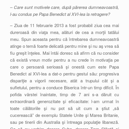
– Care sunt motivele care, după părerea dumneavoastră,
l-au condus pe Papa Benedict al XVI-lea la retragere?
– Ziua de 11 februarie 2013 a fost probabil ziua cea mai
dureroasă din viaţa mea, alături de cea a morţii tatălui
meu. Spun aceasta pentru că întrebarea dumneavoastră
atinge o temă foarte delicată pentru mine şi nu aş vrea să
fiu greşit înţeles. Mai întâi doresc să afirm că nu consider
că există vreun motiv pentru a nu crede în motivaţia pe
care o persoană serioasă şi onestă cum este Papa
Benedict al XVI-lea a dat-o pentru gestul său: progresiva
dispariţie a vigorii necesare, atât a trupului cât şi a
sufletului, pentru a conduce Biserica într-un timp dificil. În
pofida vârstei înaintate, timp de 7 ani s-a dăruit cu
extraordinară generozitate şi eficacitate: l-am urmat în
toate călătoriile şi nu pot să uit cum a ştiut „să
cucerească” de exemplu Statele Unite şi Marea Britanie,
sau pe tinerii din Australia şi întreaga populaţie libaneză.
Ca să nu vorbim despre Cuba, despre Ţara Sfântă şi