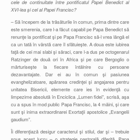
cele de continuitate între pontificatul Papei Benedict al
XVI-lea şi cel al Papei Francisc?
– Să începem de la trăsăturile în comun, prima dintre care
este smerenia, care l-a făcut capabil pe Papa Benedict să
renunţe la pontificat şi pe Papa Francisc să-l vrea lângă el
ca un tată în vârstă care îl sfătuieşte. A doua este iubirea
faţă de cei mai slabi şi săraci, care l-a dus pe octogenarul
Ratzinger de două ori în Africa şi pe care Bergoglio o
mărturiseşte la fiecare întâlnire cu persoane
dezavantajate. Dar ei au în comun şi pasiunea
evanghelizatoare, apărarea credinţei şi angajarea pentru
unitatea Bisericii, elemente care ies în evidenţă cu
limpezime absolută în Enciclica „Lumen fidei”, scrisă, aşa
cu a spus în mod public Papa Francisc, la 4 mâini, şi care
sunt şi inima extraordinarei Exortaţii apostolice „Evangelii
gaudium”.
Îi diferenţiază desigur caracterul şi stilul, dar şi – trebuie
spus acest lucru – o strategie pastorală diferită. Papa