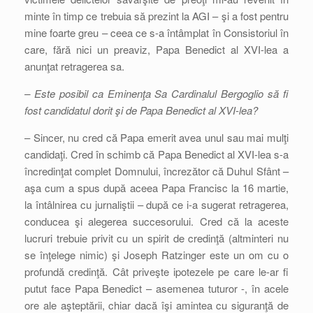
minte în timp ce trebuia să prezint la AGI – şi a fost pentru
mine foarte greu – ceea ce s-a întâmplat în Consistoriul în
care, fără nici un preaviz, Papa Benedict al XVI-lea a
anunţat retragerea sa.
– Este posibil ca Eminenţa Sa Cardinalul Bergoglio să fi
fost candidatul dorit şi de Papa Benedict al XVI-lea?
– Sincer, nu cred că Papa emerit avea unul sau mai mulţi
candidaţi. Cred în schimb că Papa Benedict al XVI-lea s-a
încredinţat complet Domnului, încrezător că Duhul Sfânt –
aşa cum a spus după aceea Papa Francisc la 16 martie,
la întâlnirea cu jurnaliştii – după ce i-a sugerat retragerea,
conducea şi alegerea succesorului. Cred că la aceste
lucruri trebuie privit cu un spirit de credinţă (altminteri nu
se înţelege nimic) şi Joseph Ratzinger este un om cu o
profundă credinţă. Cât priveşte ipotezele pe care le-ar fi
putut face Papa Benedict – asemenea tuturor -, în acele
ore ale aşteptării, chiar dacă îşi amintea cu siguranţă de