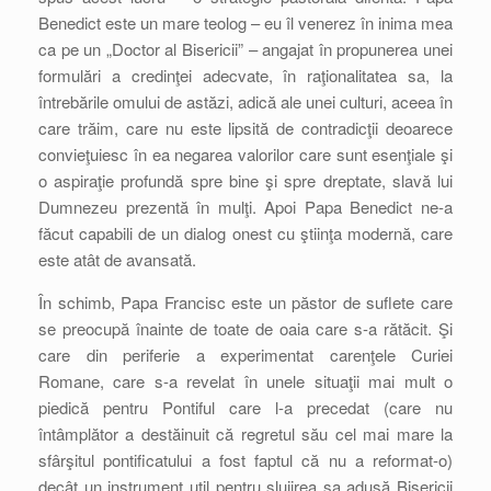
Benedict este un mare teolog – eu îl venerez în inima mea
ca pe un „Doctor al Bisericii” – angajat în propunerea unei
formulări a credinţei adecvate, în raţionalitatea sa, la
întrebările omului de astăzi, adică ale unei culturi, aceea în
care trăim, care nu este lipsită de contradicţii deoarece
convieţuiesc în ea negarea valorilor care sunt esenţiale şi
o aspiraţie profundă spre bine şi spre dreptate, slavă lui
Dumnezeu prezentă în mulţi. Apoi Papa Benedict ne-a
făcut capabili de un dialog onest cu ştiinţa modernă, care
este atât de avansată.
În schimb, Papa Francisc este un păstor de suflete care
se preocupă înainte de toate de oaia care s-a rătăcit. Şi
care din periferie a experimentat carenţele Curiei
Romane, care s-a revelat în unele situaţii mai mult o
piedică pentru Pontiful care l-a precedat (care nu
întâmplător a destăinuit că regretul său cel mai mare la
sfârşitul pontificatului a fost faptul că nu a reformat-o)
decât un instrument util pentru slujirea sa adusă Bisericii