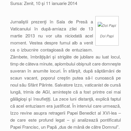
Sursa: Zenit, 10 şi 11 ianuarie 2014
Jurnaliştii prezenţi în Sala de Presă a
Vaticanului în după-amiaza zilei de 13
martie 2013 nu vor uita niciodată acel
Doi Papi
moment. Vestea despre fumul alb a venit
ca o izbucnire contagioasă de entuziasm.
Zâmbete, îmbrăţişări şi strigăte de jubilare au luat locul,
timp de câteva minute, aplombului obişnuit care domneşte
suveran în anumite locuri. În sfârşit, după săptămâni de
scaun vacant, poporul creştin putea să-l cunoască pe
noul său Sfânt Părinte. Salvatore Izzo, vaticanist de cursă
lungă, trimis de AGI, aminteşte că a fost printre cei mai
gălăgioşi şi însufleţiţi. La zece luni distanţă, explică faptul
că acel entuziasm era justificat. În interviul care urmează,
Izzo revine asupra retragerii Papei Benedict al XVI-lea –
de care este profund legat – şi analizează pontificatul
Papei Francisc, un Papă „dus de mână de către Domnul”.