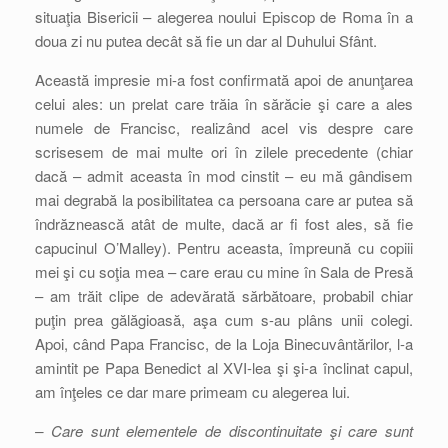
situaţia Bisericii – alegerea noului Episcop de Roma în a
doua zi nu putea decât să fie un dar al Duhului Sfânt.
Această impresie mi-a fost confirmată apoi de anunţarea
celui ales: un prelat care trăia în sărăcie şi care a ales
numele de Francisc, realizând acel vis despre care
scrisesem de mai multe ori în zilele precedente (chiar
dacă – admit aceasta în mod cinstit – eu mă gândisem
mai degrabă la posibilitatea ca persoana care ar putea să
îndrăznească atât de multe, dacă ar fi fost ales, să fie
capucinul O’Malley). Pentru aceasta, împreună cu copiii
mei şi cu soţia mea – care erau cu mine în Sala de Presă
– am trăit clipe de adevărată sărbătoare, probabil chiar
puţin prea gălăgioasă, aşa cum s-au plâns unii colegi.
Apoi, când Papa Francisc, de la Loja Binecuvântărilor, l-a
amintit pe Papa Benedict al XVI-lea şi şi-a înclinat capul,
am înţeles ce dar mare primeam cu alegerea lui.
– Care sunt elementele de discontinuitate şi care sunt