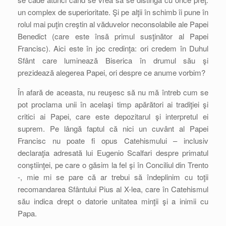
un complex de superioritate. Şi pe alţii în schimb îi pune în
rolul mai puţin creştin al văduvelor neconsolabile ale Papei
Benedict (care este însă primul susţinător al Papei
Francisc). Aici este în joc credinţa: ori credem în Duhul
Sfânt care luminează Biserica în drumul său şi
prezidează alegerea Papei, ori despre ce anume vorbim?
În afară de aceasta, nu reuşesc să nu mă întreb cum se
pot proclama unii în acelaşi timp apărători ai tradiţiei şi
critici ai Papei, care este depozitarul şi interpretul ei
suprem. Pe lângă faptul că nici un cuvânt al Papei
Francisc nu poate fi opus Catehismului – inclusiv
declaraţia adresată lui Eugenio Scalfari despre primatul
conştiinţei, pe care o găsim la fel şi în Conciliul din Trento
-, mie mi se pare că ar trebui să îndeplinim cu toţii
recomandarea Sfântului Pius al X-lea, care în Catehismul
său indica drept o datorie unitatea minţii şi a inimii cu
Papa.