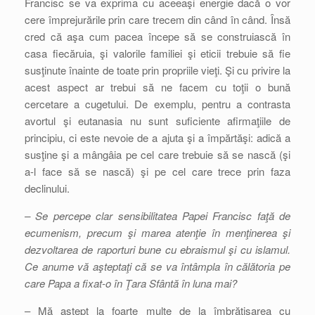
Francisc se va exprima cu aceeaşi energie dacă o vor
cere împrejurările prin care trecem din când în când. Însă
cred că aşa cum pacea începe să se construiască în
casa fiecăruia, şi valorile familiei şi eticii trebuie să fie
susţinute înainte de toate prin propriile vieţi. Şi cu privire la
acest aspect ar trebui să ne facem cu toţii o bună
cercetare a cugetului. De exemplu, pentru a contrasta
avortul şi eutanasia nu sunt suficiente afirmaţiile de
principiu, ci este nevoie de a ajuta şi a împărtăşi: adică a
susţine şi a mângâia pe cel care trebuie să se nască (şi
a-l face să se nască) şi pe cel care trece prin faza
declinului.
– Se percepe clar sensibilitatea Papei Francisc faţă de
ecumenism, precum şi marea atenţie în menţinerea şi
dezvoltarea de raporturi bune cu ebraismul şi cu islamul.
Ce anume vă aşteptaţi că se va întâmpla în călătoria pe
care Papa a fixat-o în Ţara Sfântă în luna mai?
– Mă aştept la foarte multe de la îmbrăţişarea cu