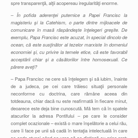
spre transparenţă, alţii acopereau iregularităţi enorme.
– În pofida aderenţei puternice a Papei Francisc la
magisteriu şi la Catehism, o parte dintre mijloacele de
comunicare în masă răspândeşte înţelegeri greşite. De
exemplu, Papa Francisc este acuzat, în special dincolo de
ocean, că este susţinător al tezelor marxiste în domeniul
economiei şi, cu privire la temele etice, că este favorabil
acceptării chiar şi a căsătoriilor între homosexuali. Ce
părere aveţi?
– Papa Francisc ne cere să înţelegem şi să iubim, înainte
de a judeca, pe cei care trăiesc situaţii personale
neconforme cu doctrina, care rămâne aceea din
totdeauna, chiar dacă nu este reafirmată în fiecare minut,
deoarece este deja bine cunoscută. Mă tem că în spatele
atacurilor la adresa Pontifului – pe care le consider
complet ocazionale – există o mare înşelătorie a celui rău,
care îi face pe unii să cadă în tentaţia intelectuală în care
se cade atunci când se vrea să se distingă cu orice preţ: