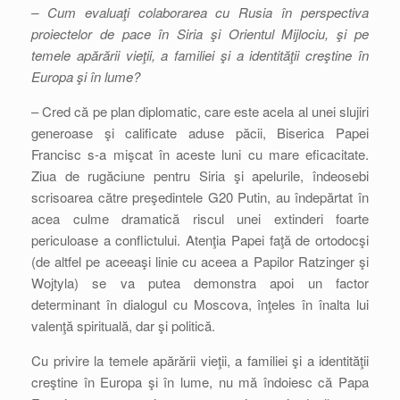
– Cum evaluaţi colaborarea cu Rusia în perspectiva
proiectelor de pace în Siria şi Orientul Mijlociu, şi pe
temele apărării vieţii, a familiei şi a identităţii creştine în
Europa şi în lume?
– Cred că pe plan diplomatic, care este acela al unei slujiri
generoase şi calificate aduse păcii, Biserica Papei
Francisc s-a mişcat în aceste luni cu mare eficacitate.
Ziua de rugăciune pentru Siria şi apelurile, îndeosebi
scrisoarea către preşedintele G20 Putin, au îndepărtat în
acea culme dramatică riscul unei extinderi foarte
periculoase a conflictului. Atenţia Papei faţă de ortodocşi
(de altfel pe aceeaşi linie cu aceea a Papilor Ratzinger şi
Wojtyla) se va putea demonstra apoi un factor
determinant în dialogul cu Moscova, înţeles în înalta lui
valenţă spirituală, dar şi politică.
Cu privire la temele apărării vieţii, a familiei şi a identităţii
creştine în Europa şi în lume, nu mă îndoiesc că Papa