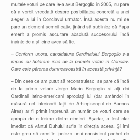
multele voturi pe care le-a avut Bergoglio în 2005, nu pare
că a vorbit vreodată despre posibilitatea concretă a unei
alegeri a lui în Conclavul următor. Însă acesta nu mi se
pare un element semnificativ, ţinând să subliniez că Papa
emerit a promis ascultare absolută succesorului încă
înainte de a şti cine avea să fie.
– Conform unora, candidatura Cardinalului Bergoglio s-a
impus cu hotărâre încă de la primele votări în Conclav.
Care este părerea dumneavoastră în această privinţă?
– Din ceea ce am putut să reconstruiesc, se pare că încă
de la prima votare Jorge Mario Bergoglio şi alţi doi
Cardinali latino-americani apropiaţi lui (dar amândoi în
măsură net inferioară faţă de Arhiepiscopul de Buenos
Aires) ar fi primit împreună un număr de voturi care se
apropia de o treime dintre electori. Aşadar, a fost clar
imediat că vântul Duhului sufla în direcţia aceea. Şi îmi
este greu să cred în ipoteza unui consistent pachet de