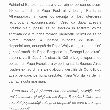
Patriarhul Bartolomeu, care o va reînnoi pe cea de acum
50 de ani dintre Papa Paul al VI-lea şi Patriarhul
Athenagoras, a cărei consecinţă a fost ştergerea
reciprocă a excomunicărilor. Cred că după această
întâlnire va fi posibil să se traducă în realitate voinţa
afirmată de a revedea formele papalităţii, pentru ca să ne
putem întoarce la unitatea invocată de Isus. O
disponibilitate, anunţată de Papa Wojtyla în „Ut unum sint”
şi confirmată de Papa Bergoglio în „Evangelii gaudium”,
care nu va fi lăsată să dispară. Cât priveşte raportul cu
ebraismul, Papa Francisc a experimentat la Buenos Aires
roadele extraordinare ale dialogului deschis de Conciliu cu
aceia pe care, pe bună dreptate, Papa Wojtyla i-a definit
ca fraţii noştri mai mari.
– Care sunt, după părerea dumneavoastră, calităţile cele
mai inovatoare şi originale ale Papei Francisc? Care este
secretul popularităţii sale şi al empatiei pe care o trezeşte
în persoane?