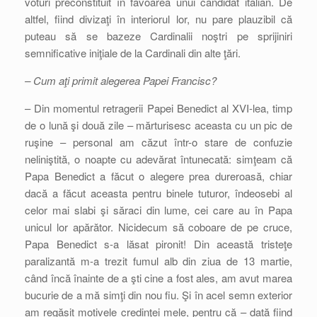
voturi preconstituit în favoarea unui candidat italian. De
altfel, fiind divizaţi în interiorul lor, nu pare plauzibil că
puteau să se bazeze Cardinalii noştri pe sprijiniri
semnificative iniţiale de la Cardinali din alte ţări.
– Cum aţi primit alegerea Papei Francisc?
– Din momentul retragerii Papei Benedict al XVI-lea, timp
de o lună şi două zile – mărturisesc aceasta cu un pic de
ruşine – personal am căzut într-o stare de confuzie
neliniştită, o noapte cu adevărat întunecată: simţeam că
Papa Benedict a făcut o alegere prea dureroasă, chiar
dacă a făcut aceasta pentru binele tuturor, îndeosebi al
celor mai slabi şi săraci din lume, cei care au în Papa
unicul lor apărător. Nicidecum să coboare de pe cruce,
Papa Benedict s-a lăsat pironit! Din această tristeţe
paralizantă m-a trezit fumul alb din ziua de 13 martie,
când încă înainte de a şti cine a fost ales, am avut marea
bucurie de a mă simţi din nou fiu. Şi în acel semn exterior
am regăsit motivele credinţei mele, pentru că – dată fiind