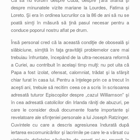
despre minunatele vizite mariane la Lourdes, Fatima şi
Loreto. Şi era în ordinea lucrurilor ca la 86 de ani să nu se
poată simţi în măsură să ţină pasul necesar pentru a
conduce poporul nostru aflat pe drum.
Însă personal cred că la această condiţie de oboseală şi
slăbiciune, simţită în faţa gravităţii problemelor care mai
trebuiau înfruntate, începând de la ultra-necesara reformă
a Curiei, au contribuit în acelaşi timp mulţi: nu pot uita că
Papa a fost izolat, ofensat, calomniat, trădat şi la sfârşit
chiar furat în casa lui. Pentru a înţelege prin ce a trecut în
aceşti ani, trebuie să recitim ceea ce a scris în scrisoarea
adresată tuturor Episcopilor despre „cazul Williamson” şi
în cea adresată catolicilor din Irlanda răniţi de abuzuri, pe
care le consider două documente foarte importante şi
revelatoare ale sfinţeniei personale a lui Joseph Ratzinger.
Cuvintele cu care a descris agresiunea îndurată după
iertarea excomunicărilor şi lacrimile pe care le-a vărsat cu
victimele delictelor săvârşite de preoţi mi-au revenit în