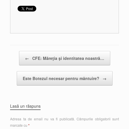
Post navigation
←
CFE: Măreţia şi identitatea noastră…
Este Botezul necesar pentru mântuire?
→
Lasă un răspuns
Adresa ta de email nu va fi publicată.
Câmpurile obligatorii sunt
marcate cu
*