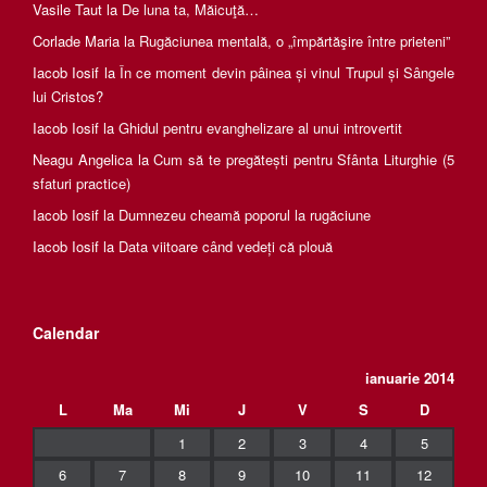
Vasile Taut
la
De luna ta, Măicuţă…
Corlade Maria
la
Rugăciunea mentală, o „împărtăşire între prieteni”
Iacob Iosif
la
În ce moment devin pâinea și vinul Trupul și Sângele
lui Cristos?
Iacob Iosif
la
Ghidul pentru evanghelizare al unui introvertit
Neagu Angelica
la
Cum să te pregătești pentru Sfânta Liturghie (5
sfaturi practice)
Iacob Iosif
la
Dumnezeu cheamă poporul la rugăciune
Iacob Iosif
la
Data viitoare când vedeți că plouă
Calendar
ianuarie 2014
L
Ma
Mi
J
V
S
D
1
2
3
4
5
6
7
8
9
10
11
12