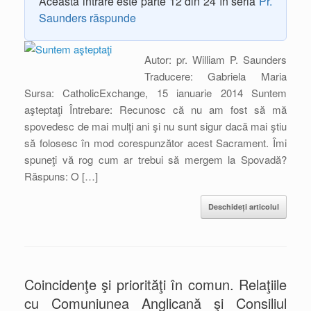
Această intrare este parte 12 din 24 în seria
Pr.
Saunders răspunde
Autor: pr. William P. Saunders
Traducere: Gabriela Maria
Sursa: CatholicExchange, 15 ianuarie 2014 Suntem
aşteptaţi Întrebare: Recunosc că nu am fost să mă
spovedesc de mai mulţi ani şi nu sunt sigur dacă mai ştiu
să folosesc în mod corespunzător acest Sacrament. Îmi
spuneţi vă rog cum ar trebui să mergem la Spovadă?
Răspuns: O […]
Deschideți articolul
Coincidenţe şi priorităţi în comun. Relaţiile
cu Comuniunea Anglicană şi Consiliul