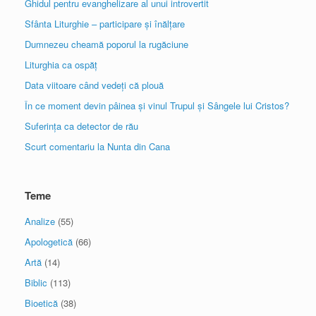
Ghidul pentru evanghelizare al unui introvertit
Sfânta Liturghie – participare și înălțare
Dumnezeu cheamă poporul la rugăciune
Liturghia ca ospăț
Data viitoare când vedeți că plouă
În ce moment devin pâinea și vinul Trupul și Sângele lui Cristos?
Suferința ca detector de rău
Scurt comentariu la Nunta din Cana
Teme
Analize
(55)
Apologetică
(66)
Artă
(14)
Biblic
(113)
Bioetică
(38)