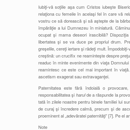
Iubiţi-vă soţiile aşa cum Cristos iubeşte Biseri
relaţiona cu femeile în acelaşi fel în care vă rel
vostru ce să dorească şi să aştepte de la bărba
împărăţie a lui Dumnezeu în miniatură. Căminul
ocupat şi mama deseori irascibilă? Dispoziţia
libertatea şi se va duce pe propriul drum. Pre
greşelile, cereţi iertare şi râdeţi mult. Împodob
creştină: un crucifix ne reaminteşte despre preţul
readuc în minte evenimente din viaţa Domnului 
reamintesc ce este cel mai important în viaţă. E
ascetism exagerat sau extravaganţei.
Paternitatea este fără îndoială o provocare,
responsabilitatea şi
harul
de a răspunde la provoc
tată în zilele noastre pentru binele familiei lu
de curaj şi încredere calmă, precum şi de ascult
proeminent al „adevăratei paternităţi” [7]. Pe el a
Note