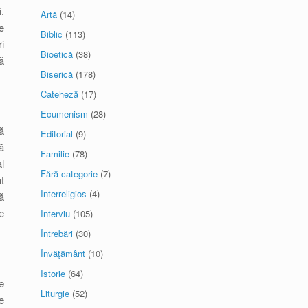
.
Artă
(14)
e
Biblic
(113)
i
Bioetică
(38)
ă
Biserică
(178)
Cateheză
(17)
Ecumenism
(28)
ă
Editorial
(9)
ă
Familie
(78)
l
Fără categorie
(7)
t
Interreligios
(4)
ă
e
Interviu
(105)
Întrebări
(30)
Învăţământ
(10)
Istorie
(64)
e
Liturgie
(52)
e