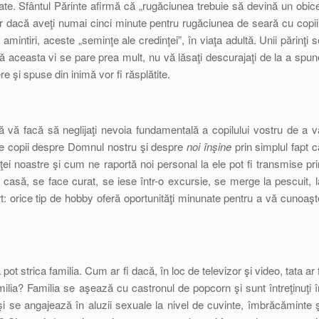
etate. Sfântul Părinte afirmă că „rugăciunea trebuie să devină un obice
Chiar dacă aveţi numai cinci minute pentru rugăciunea de seară cu copiii
mintiri, aceste „seminţe ale credinţei”, în viaţa adultă. Unii părinţi s
că aceasta vi se pare prea mult, nu vă lăsaţi descurajaţi de la a spun
 şi spuse din inimă vor fi răsplătite.
vă facă să neglijaţi nevoia fundamentală a copilului vostru de a v
 pe copii despre Domnul nostru şi despre
noi înşine
prin simplul fapt c
ţei noastre şi cum ne raportă noi personal la ele pot fi transmise pri
casă, se face curat, se iese într-o excursie, se merge la pescuit, l
t: orice tip de hobby oferă oportunităţi minunate pentru a vă cunoaşt
 pot strica familia. Cum ar fi dacă, în loc de televizor şi video, tata ar f
familia? Familia se aşează cu castronul de popcorn şi sunt întreţinuţi î
 şi se angajează în aluzii sexuale la nivel de cuvinte, îmbrăcăminte ş