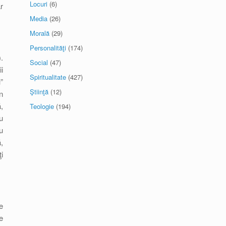
Locuri
(6)
r
Media
(26)
Morală
(29)
Personalităţi
(174)
.
Social
(47)
i
Spiritualitate
(427)
”
Ştiinţă
(12)
n
,
Teologie
(194)
u
u
,
i
e
re