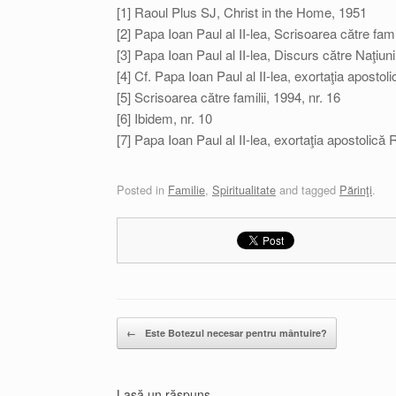
[1] Raoul Plus SJ, Christ in the Home, 1951
[2] Papa Ioan Paul al II-lea, Scrisoarea către famil
[3] Papa Ioan Paul al II-lea, Discurs către Naţiun
[4] Cf. Papa Ioan Paul al II-lea, exortaţia apostol
[5] Scrisoarea către familii, 1994, nr. 16
[6] Ibidem, nr. 10
[7] Papa Ioan Paul al II-lea, exortaţia apostolic
Posted in
Familie
,
Spiritualitate
and tagged
Părinţi
.
Post navigation
←
Este Botezul necesar pentru mântuire?
Lasă un răspuns