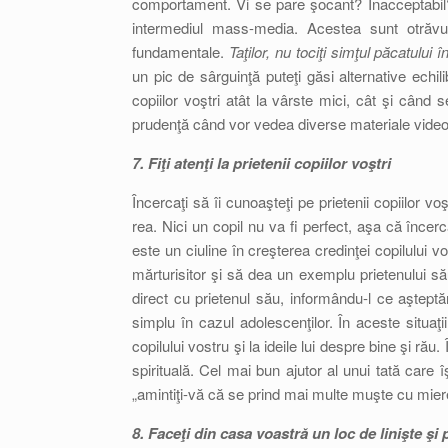
comportament. Vi se pare şocant? Inacceptabil?
intermediul mass-media. Acestea sunt otrăvuri
fundamentale.
Taţilor, nu tociţi simţul păcatului 
un pic de sârguinţă puteţi găsi alternative echi
copiilor voştri atât la vârste mici, cât şi când
prudenţă când vor vedea diverse materiale video l
7. Fiţi atenţi la prietenii copiilor voştri
Încercaţi să îi cunoaşteţi pe prietenii copiilor vo
rea. Nici un copil nu va fi perfect, aşa că încer
este un ciuline în creşterea credinţei copilului v
mărturisitor şi să dea un exemplu prietenului să
direct cu prietenul său, informându-l ce aştept
simplu în cazul adolescenţilor. În aceste situaţ
copilului vostru şi la ideile lui despre bine şi rău
spirituală. Cel mai bun ajutor al unui tată care 
„amintiţi-vă că se prind mai multe muşte cu miere
8. Faceţi din casa voastră un loc de linişte şi 