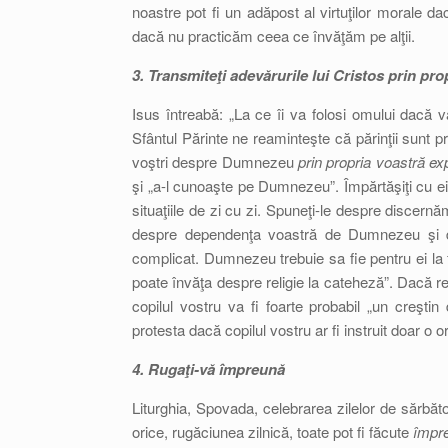
noastre pot fi un adăpost al virtuţilor morale d
dacă nu practicăm ceea ce învăţăm pe alţii.
3. Transmiteţi adevărurile lui Cristos prin pr
Isus întreabă: „La ce îi va folosi omului dacă v
Sfântul Părinte ne reaminteşte că părinţii sunt prim
voştri despre Dumnezeu
prin propria voastră ex
şi „a-l cunoaşte pe Dumnezeu”. Împărtăşiţi cu ei
situaţiile de zi cu zi. Spuneţi-le despre discer
despre dependenţa voastră de Dumnezeu şi de
complicat. Dumnezeu trebuie sa fie pentru ei la f
poate învăţa despre religie la cateheză”. Dacă r
copilul vostru va fi foarte probabil „un creşt
protesta dacă copilul vostru ar fi instruit doar o
4. Rugaţi-vă împreună
Liturghia, Spovada, celebrarea zilelor de sărbătoa
orice, rugăciunea zilnică, toate pot fi făcute
împr