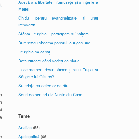
Adevărata libertate, frumusețe și sfințenie a
Mariei
Ghidul pentru evanghelizare al unui
introvertit
Sfânta Liturghie – participare și înălțare
Dumnezeu cheamă poporul la rugăciune
Liturghia ca ospăț
Data viitoare când vedeți că plouă
În ce moment devin pâinea și vinul Trupul și
Sângele lui Cristos?
Suferința ca detector de rău
n
Scurt comentariu la Nunta din Cana
n
i
Teme
e
Analize
(55)
e
Apologetică
(66)