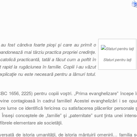
 au fost cândva foarte pioşi şi care au primit o
bandonează mai târziu practica propriei credinţe.
atolică practicantă, tatăl a făcut cum a poftit în
Sfaturi pentru taţi
t rapid la rugăciunea în familie. Copiii l-au văzut
 explicaţie nu este necesară pentru a lămuri totul.
i” (CBC 1656, 2225) pentru copiii voştri. „Prima evanghelizare” începe î
vine contagioasă în cadrul familiei! Acestei evanghelizări i se opu
re lume ce identifică fericirea cu satisfacerea plăcerilor personale ş
. Înseşi conceptele de „familie” şi „paternitate” sunt ţinta unei intens
brele elementare ale societăţii.
versată de istoria umanităţii, de istoria mântuirii omenirii… familia s