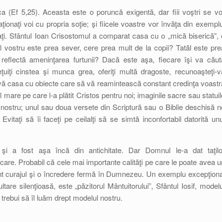
ca (Ef 5,25). Aceasta este o poruncă exigentă, dar fiii voştri se vo
aţionaţi voi cu propria soţie; şi fiicele voastre vor învăţa din exemplu
ţi. Sfântul Ioan Crisostomul a comparat casa cu o „mică biserică”, 
 vostru este prea sever, cere prea mult de la copii? Tatăl este pre
 reflectă ameninţarea furtunii? Dacă este aşa, fiecare îşi va căut
ţuiţi cinstea şi munca grea, oferiţi multă dragoste, recunoaşteţi-v
iţi-vă casa cu obiecte care să vă reamintească constant credinţa voastr
 mare pe care l-a plătit Cristos pentru noi; imaginile sacre sau statuil
nostru; unul sau doua versete din Scriptură sau o Biblie deschisă n
vitaţi să îi faceţi pe ceilalţi să se simtă inconfortabil datorită unu
 şi a fost aşa încă din antichitate. Dar Domnul le-a dat taţilo
are. Probabil că cele mai importante calităţi pe care le poate avea u
i sunt curajul şi o încredere fermă în Dumnezeu. Un exemplu excepţiona
are silenţioasă, este „păzitorul Mântuitorului”, Sfântul Iosif, modelu
r trebui să îl luăm drept modelul nostru.