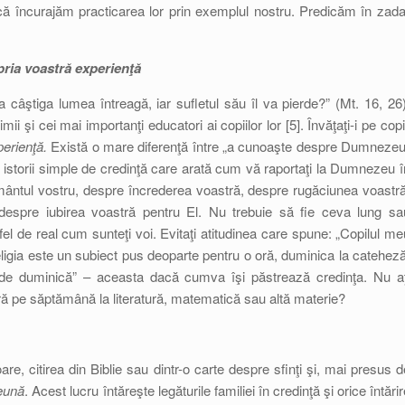
acă încurajăm practicarea lor prin exemplul nostru. Predicăm în zada
opria voastră experienţă
a câştiga lumea întreagă, iar sufletul său îl va pierde?” (Mt. 16, 26)
ii şi cei mai importanţi educatori ai copiilor lor [5]. Învăţaţi-i pe copii
perienţă.
Există o mare diferenţă între „a cunoaşte despre Dumnezeu
 istorii simple de credinţă care arată cum vă raportaţi la Dumnezeu î
nământul vostru, despre încrederea voastră, despre rugăciunea voastră
spre iubirea voastră pentru El. Nu trebuie să fie ceva lung sa
el de real cum sunteţi voi. Evitaţi atitudinea care spune: „Copilul me
eligia este un subiect pus deoparte pentru o oră, duminica la cateheză
in de duminică” – aceasta dacă cumva îşi păstrează credinţa. Nu aţ
 oră pe săptămână la literatură, matematică sau altă materie?
re, citirea din Biblie sau dintr-o carte despre sfinţi şi, mai presus d
eună
. Acest lucru întăreşte legăturile familiei în credinţă şi orice întări