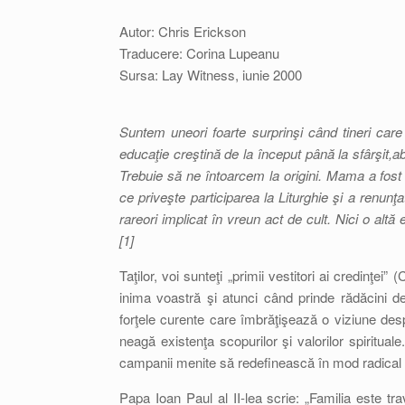
Autor: Chris Erickson
Traducere: Corina Lupeanu
Sursa: Lay Witness, iunie 2000
Suntem uneori foarte surprinşi când tineri care
educaţie creştină de la început până la sfârşit,a
Trebuie să ne întoarcem la origini. Mama a fost c
ce priveşte participarea la Liturghie şi a renunţa
rareori implicat în vreun act de cult. Nici o altă
[1]
Taţilor, voi sunteţi „primii vestitori ai credinţe
inima voastră şi atunci când prinde rădăcini de
forţele curente care îmbrăţişează o viziune desp
neagă existenţa scopurilor şi valorilor spirituale
campanii menite să redefinească în mod radical fi
Papa Ioan Paul al II-lea scrie: „Familia este tra