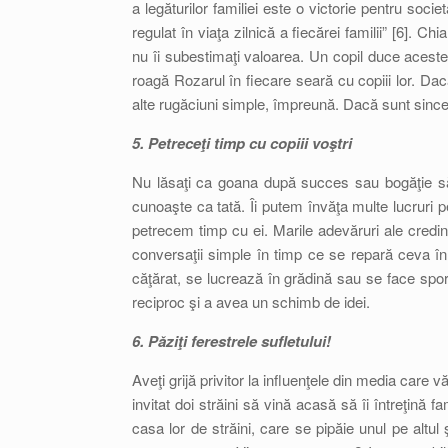
a legăturilor familiei este o victorie pentru soci
regulat în viaţa zilnică a fiecărei familii” [6]. 
nu îi subestimaţi valoarea. Un copil duce aceste a
roagă Rozarul în fiecare seară cu copiii lor. Da
alte rugăciuni simple, împreună. Dacă sunt sincere
5. Petreceţi timp cu copiii voştri
Nu lăsaţi ca goana după succes sau bogăţie să 
cunoaşte ca tată. Îi putem învăţa multe lucruri
petrecem timp cu ei. Marile adevăruri ale credin
conversaţii simple în timp ce se repară ceva în 
căţărat, se lucrează în grădină sau se face spor
reciproc şi a avea un schimb de idei.
6. Păziţi ferestrele sufletului!
Aveţi grijă privitor la influenţele din media care vă
invitat doi străini să vină acasă să îi întreţină 
casa lor de străini, care se pipăie unul pe altul