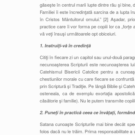
găseşte în centrul marii lupte dintre rău şi bine, d
Familiei îi este încredinţată sarcina de a lupta î
în Cristos Mântuitorul omului.” [2] Aşadar, p
practice care îi vor forma pe copiii lor ca „forţe
vă veţi însuşi următoarele opt obiceiuri.
1. Instruiţi-vă în credinţă
Citiţi în fiecare zi un capitol sau unul-două par
necunoaşterea Scripturii este necunoaşterea lui 
Catehismul Bisericii Catolice pentru a cunoaş
chestiunilor morale cu care fiecare se confruntă
prin Scriptură şi Tradiţie. Pe lângă Biblie şi Ca
osteneala, ca de exemplu exortaţia apostolic
căsătorie şi familie). Nu le putem transmite copi
2. Puneţi în practică ceea ce învăţaţi, formân
Satana cunoaşte Scripturile mai bine decât speci
folos dacă nu le trăim. Prima responsabilitate a u