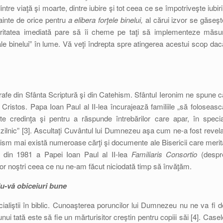
intre viaţă şi moarte, dintre iubire şi tot ceea ce se împotriveşte iubirii
nainte de orice pentru
a elibera forţele binelui,
al cărui izvor se găseşt
rioritatea imediată pare să îi cheme pe taţi să implementeze măsur
 ale binelui” în lume. Vă veţi îndrepta spre atingerea acestui scop dac
agrafe din Sfânta Scriptură şi din Catehism. Sfântul Ieronim ne spune c
Cristos. Papa Ioan Paul al II-lea încurajează familiile „să foloseasc
te credinţa şi pentru a răspunde întrebărilor care apar, în specia
 zilnic” [3]. Ascultaţi Cuvântul lui Dumnezeu aşa cum ne-a fost revela
tehism mai există numeroase cărţi şi documente ale Bisericii care merit
ă din 1981 a Papei Ioan Paul al II-lea
Familiaris Consortio
(despr
ilor noştri ceea ce nu ne-am făcut niciodată timp să învăţăm.
du-vă obiceiuri bune
aliştii în biblic. Cunoaşterea poruncilor lui Dumnezeu nu ne va fi d
nui tată este să fie un mărturisitor creştin pentru copiii săi [4]. Casel