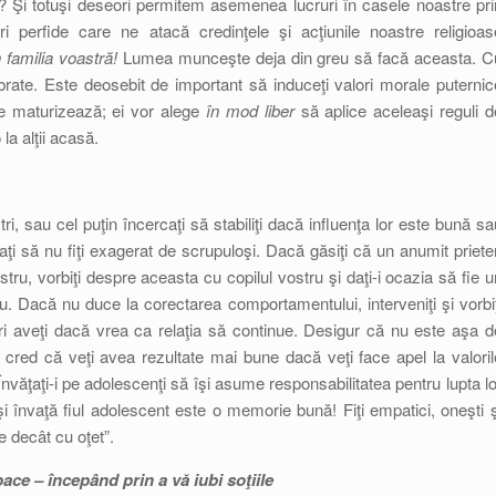
 Şi totuşi deseori permitem asemenea lucruri în casele noastre pri
 perfide care ne atacă credinţele şi acţiunile noastre religioas
în familia voastră!
Lumea munceşte deja din greu să facă aceasta. C
librate. Este deosebit de important să induceţi valori morale puternic
 se maturizează; ei vor alege
în mod liber
să aplice aceleaşi reguli d
a alţii acasă.
ştri, sau cel puţin încercaţi să stabiliţi dacă influenţa lor este bună sa
caţi să nu fiţi exagerat de scrupuloşi. Dacă găsiţi că un anumit priete
ostru, vorbiţi despre aceasta cu copilul vostru şi daţi-i ocazia să fie u
u. Dacă nu duce la corectarea comportamentului, interveniţi şi vorbiţ
ări aveţi dacă vrea ca relaţia să continue. Desigur că nu este aşa d
ii cred că veţi avea rezultate mai bune dacă veţi face apel la valoril
. Învăţaţi-i pe adolescenţi să îşi asume responsabilitatea pentru lupta lo
îşi învaţă fiul adolescent este o memorie bună! Fiţi empatici, oneşti ş
 decât cu oţet”.
pace – începând prin a vă iubi soţiile