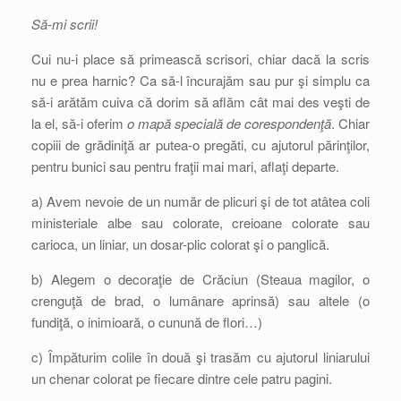
Să-mi scrii!
Cui nu-i place să primească scrisori, chiar dacă la scris
nu e prea harnic? Ca să-l încurajăm sau pur şi simplu ca
să-i arătăm cuiva că dorim să aflăm cât mai des veşti de
la el, să-i oferim
o mapă specială de corespondenţă
. Chiar
copiii de grădiniţă ar putea-o pregăti, cu ajutorul părinţilor,
pentru bunici sau pentru fraţii mai mari, aflaţi departe.
a) Avem nevoie de un număr de plicuri şi de tot atâtea coli
ministeriale albe sau colorate, creioane colorate sau
carioca, un liniar, un dosar-plic colorat şi o panglică.
b) Alegem o decoraţie de Crăciun (Steaua magilor, o
crenguţă de brad, o lumânare aprinsă) sau altele (o
fundiţă, o inimioară, o cunună de flori…)
c) Împăturim colile în două şi trasăm cu ajutorul liniarului
un chenar colorat pe fiecare dintre cele patru pagini.