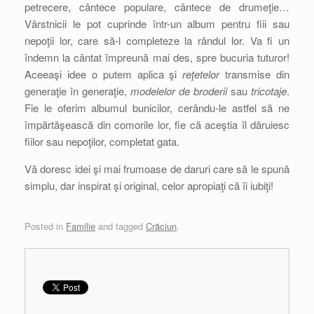
petrecere, cântece populare, cântece de drumeţie…
Vârstnicii le pot cuprinde într-un album pentru fiii sau
nepoţii lor, care să-l completeze la rândul lor. Va fi un
îndemn la cântat împreună mai des, spre bucuria tuturor!
Aceeaşi idee o putem aplica şi
reţetelor
transmise din
generaţie în generaţie,
modelelor de broderii
sau
tricotaje
.
Fie le oferim albumul bunicilor, cerându-le astfel să ne
împărtăşească din comorile lor, fie că aceştia îl dăruiesc
fiilor sau nepoţilor, completat gata.
Vă doresc idei şi mai frumoase de daruri care să le spună
simplu, dar inspirat şi original, celor apropiaţi că îi iubiţi!
Posted in
Familie
and tagged
Crăciun
.