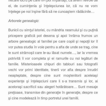
ei, de cuminţenia şi înţelepciunea lor, că nu ne vom
înţelege pe noi înşine fără să ne cunoaştem rădăcinile…
Arborele genealogic
Bunicii cu simţul istoriei, cu mândria neamului şi cu puţină
pricepere grafică pot desena şi apoi înrăma frumos un
arbore genealogic al familiei pe care copiii şi nepoţii lor îl
vor putea studia în voie pentru a afla de unde se trag, cine
le sunt strămoşii care le-au lăsat numele…, iar la vremea
potrivită îi vor completa şi ei ramurile cu noi legături de
familie. Misterioasele chipuri din tablouri sau fotografii
vechi vor primi identitate, tinerii vor afla despre înrudiri
neaşteptate, despre cine sunt moştenitorii aceleiaşi
experienţe şi înţelepciuni care li s-a transmis şi lor, ai
aceloraşi sacrificii sau alegeri hotărâtoare… Sunt mesaje
preţioase, transmise din generaţie în generaţie, despre ce
şi cine modelează în timp portretul unei familii.