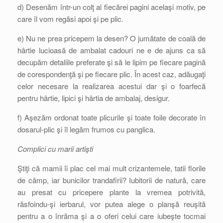
d) Desenăm într-un colţ al fiecărei pagini acelaşi motiv, pe
care îl vom regăsi apoi şi pe plic.
e) Nu ne prea pricepem la desen? O jumătate de coală de
hârtie lucioasă de ambalat cadouri ne e de ajuns ca să
decupăm detaliile preferate şi să le lipim pe fiecare pagină
de corespondenţă şi pe fiecare plic. În acest caz, adăugaţi
celor necesare la realizarea acestui dar şi o foarfecă
pentru hârtie, lipici şi hârtia de ambalaj, desigur.
f) Aşezăm ordonat toate plicurile şi toate foile decorate în
dosarul-plic şi îl legăm frumos cu panglica.
Complici cu marii artişti
Ştiţi că mamii îi plac cel mai mult crizantemele, tatii florile
de câmp, iar bunicilor trandafirii? Iubitorii de natură, care
au presat cu pricepere plante la vremea potrivită,
răsfoindu-şi ierbarul, vor putea alege o planşă reuşită
pentru a o înrăma şi a o oferi celui care iubeşte tocmai