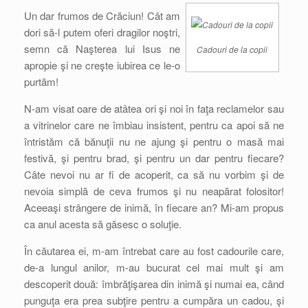
Un dar frumos de Crăciun! Cât am
dori să-l putem oferi dragilor noştri,
semn că Naşterea lui Isus ne
Cadouri de la copii
apropie şi ne creşte iubirea ce le-o
purtăm!
N-am visat oare de atâtea ori şi noi în faţa reclamelor sau
a vitrinelor care ne îmbiau insistent, pentru ca apoi să ne
întristăm că bănuţii nu ne ajung şi pentru o masă mai
festivă, şi pentru brad, şi pentru un dar pentru fiecare?
Câte nevoi nu ar fi de acoperit, ca să nu vorbim şi de
nevoia simplă de ceva frumos şi nu neapărat folositor!
Aceeaşi strângere de inimă, în fiecare an? Mi-am propus
ca anul acesta să găsesc o soluţie.
În căutarea ei, m-am întrebat care au fost cadourile care,
de-a lungul anilor, m-au bucurat cel mai mult şi am
descoperit două: îmbrăţişarea din inimă şi numai ea, când
punguţa era prea subţire pentru a cumpăra un cadou, şi