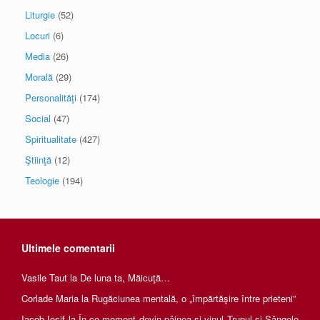
Liturgie
(52)
Locuri
(6)
Media
(26)
Morală
(29)
Personalităţi
(174)
Social
(47)
Spiritualitate
(427)
Ştiinţă
(12)
Teologie
(194)
Ultimele comentarii
Vasile Taut
la
De luna ta, Măicuţă…
Corlade Maria
la
Rugăciunea mentală, o „împărtăşire între prieteni”
Iacob Iosif
la
În ce moment devin pâinea și vinul Trupul și Sângele