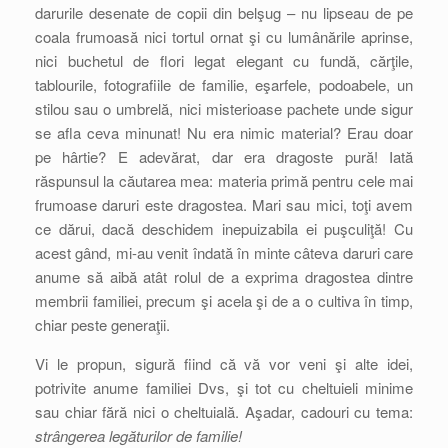
darurile desenate de copii din belşug – nu lipseau de pe
coala frumoasă nici tortul ornat şi cu lumânările aprinse,
nici buchetul de flori legat elegant cu fundă, cărţile,
tablourile, fotografiile de familie, eşarfele, podoabele, un
stilou sau o umbrelă, nici misterioase pachete unde sigur
se afla ceva minunat! Nu era nimic material? Erau doar
pe hârtie? E adevărat, dar era dragoste pură! Iată
răspunsul la căutarea mea: materia primă pentru cele mai
frumoase daruri este dragostea. Mari sau mici, toţi avem
ce dărui, dacă deschidem inepuizabila ei puşculiţă! Cu
acest gând, mi-au venit îndată în minte câteva daruri care
anume să aibă atât rolul de a exprima dragostea dintre
membrii familiei, precum şi acela şi de a o cultiva în timp,
chiar peste generaţii.
Vi le propun, sigură fiind că vă vor veni şi alte idei,
potrivite anume familiei Dvs, şi tot cu cheltuieli minime
sau chiar fără nici o cheltuială. Aşadar, cadouri cu tema:
strângerea legăturilor de familie!