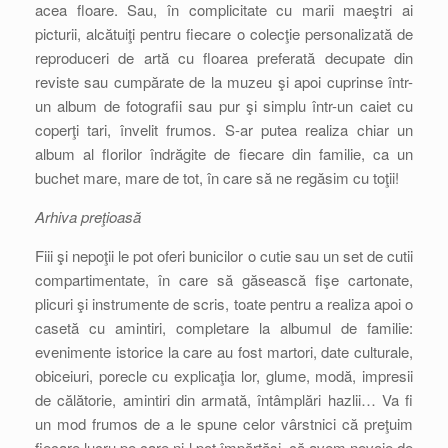
acea floare. Sau, în complicitate cu marii maeştri ai
picturii, alcătuiţi pentru fiecare o colecţie personalizată de
reproduceri de artă cu floarea preferată decupate din
reviste sau cumpărate de la muzeu şi apoi cuprinse într-
un album de fotografii sau pur şi simplu într-un caiet cu
coperţi tari, învelit frumos. S-ar putea realiza chiar un
album al florilor îndrăgite de fiecare din familie, ca un
buchet mare, mare de tot, în care să ne regăsim cu toţii!
Arhiva preţioasă
Fiii şi nepoţii le pot oferi bunicilor o cutie sau un set de cutii
compartimentate, în care să găsească fişe cartonate,
plicuri şi instrumente de scris, toate pentru a realiza apoi o
casetă cu amintiri, completare la albumul de familie:
evenimente istorice la care au fost martori, date culturale,
obiceiuri, porecle cu explicaţia lor, glume, modă, impresii
de călătorie, amintiri din armată, întâmplări hazlii… Va fi
un mod frumos de a le spune celor vârstnici că preţuim
fiecare lucru pe care ni-l pot împărtăşi, că avem nevoie de