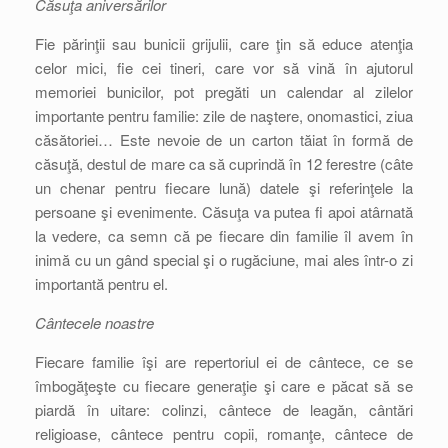
Căsuţa aniversărilor
Fie părinţii sau bunicii grijulii, care ţin să educe atenţia
celor mici, fie cei tineri, care vor să vină în ajutorul
memoriei bunicilor, pot pregăti un calendar al zilelor
importante pentru familie: zile de naştere, onomastici, ziua
căsătoriei… Este nevoie de un carton tăiat în formă de
căsuţă, destul de mare ca să cuprindă în 12 ferestre (câte
un chenar pentru fiecare lună) datele şi referinţele la
persoane şi evenimente. Căsuţa va putea fi apoi atârnată
la vedere, ca semn că pe fiecare din familie îl avem în
inimă cu un gând special şi o rugăciune, mai ales într-o zi
importantă pentru el.
Cântecele noastre
Fiecare familie îşi are repertoriul ei de cântece, ce se
îmbogăţeşte cu fiecare generaţie şi care e păcat să se
piardă în uitare: colinzi, cântece de leagăn, cântări
religioase, cântece pentru copii, romanţe, cântece de