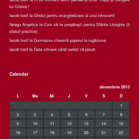
lui Cristos?
Iacob Iosif
la
Ghidul pentru evanghelizare al unui introvertit
Neagu Angelica
la
Cum să te pregătești pentru Sfânta Liturghie (5
sfaturi practice)
Iacob Iosif
la
Dumnezeu cheamă poporul la rugăciune
Iacob Iosif
la
Data viitoare când vedeți că plouă
Calendar
decembrie 2013
L
Ma
Mi
J
V
S
D
1
2
3
4
5
6
7
8
9
10
11
12
13
14
15
16
17
18
19
20
21
22