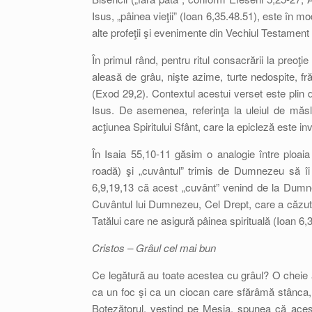
Isus, „pâinea vieţii” (Ioan 6,35.48.51), este în m
alte profeţii şi evenimente din Vechiul Testament 
În primul rând, pentru ritul consacrării la preoţi
aleasă de grâu, nişte azime, turte nedospite, fr
(Exod 29,2). Contextul acestui verset este plin de 
Isus. De asemenea, referinţa la uleiul de măsl
acţiunea Spiritului Sfânt, care la epicleză este i
În Isaia 55,10-11 găsim o analogie între ploai
roadă) şi „cuvântul” trimis de Dumnezeu să îi 
6,9,19,13 că acest „cuvânt” venind de la Dumn
Cuvântul lui Dumnezeu, Cel Drept, care a căzut 
Tatălui care ne asigură pâinea spirituală (Ioan 6,
Cristos – Grâul cel mai bun
Ce legătură au toate acestea cu grâul? O cheie
ca un foc şi ca un ciocan care sfărâmă stânca,
Botezătorul, vestind pe Mesia, spunea că acest