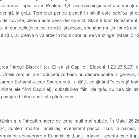
 remarcat faptul că în Psalmul 1,4, necredincioşii sunt asemănaţi c
referinţă la grâu. Termenul pentru pleavă în latină este
detritus
şi ce
c de cuvinte, pleava este ceva des-grânat. Sfântul Ioan Botezătorul 
âu, în contradicţie cu cei pierduţi şi pleava, spunând mulţimilor că acel
ul său, iar pleava o va arde în focul care nu se va stinge” (Matei 3,12
ea întregii Bisericii (cu El ca şi Cap, cf. Efeseni 1,22-23;5,23) c
e. Unele versiuni ale traducerii vorbesc nu despre boabe în general, c
oarece Euharistia este Sacramentul unităţii, conţinând în esenţă toat
dintre ele fiind Capul ei), substituirea făinii de grâu cu cea din alt
 pasajele biblice analizate până acum.
tâlnim şi o întrepătrundere de teme mult mai subtile. În Matei 26,26
24, suntem martorii aceluiaşi eveniment pascal. Isus ia pâinea, 
rmula de consacrare a Euharistiei: „Luaţi, mâncaţi; acesta este trupu