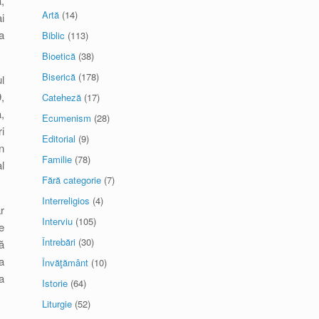
,
Artă
(14)
i
a
Biblic
(113)
Bioetică
(38)
Biserică
(178)
l
,
Cateheză
(17)
,
Ecumenism
(28)
i
Editorial
(9)
n
Familie
(78)
l
Fără categorie
(7)
Interreligios
(4)
r
Interviu
(105)
e
Întrebări
(30)
ă
a
Învăţământ
(10)
a
Istorie
(64)
Liturgie
(52)