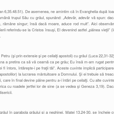
(Ioan 6,35.48.51). De asemenea, ne amintim că în Evanghelia după Ioa
seamănă trupul Său cu grâul, spunând: „Adevăr, adevăr vă spun: dac
, rămâne singur; însă dacă moare, aduce rod mult”. Aici observă
ierii referindu-se la Cristos însuşi, El devenind astfel „pâinea vieţii” (î
.
Petru (şi prin extensie şi pe ceilalţi apostoli) cu grâul (Luca 22,31-32)
tana a pretins ca să vă cearnă ca pe grâu; Eu însă m-am rugat pentr
i fi întors, întăreşte-i pe fraţii tăi”. Aceste cuvinte implică participare
i apostolilor) la lucrarea mântuitoare a Domnului. Şi ei trebuie să treac
care în final devine pâine pentru a-i întări pe ceilalţi. Cu alte cuvinte
ica cu roadele jertfei lor de sine (a se vedea şi Geneza 3,19). Dac
isericii.
u grâul în parabola grâului şi a neghinei. Matei 13,24-30, se încheie c