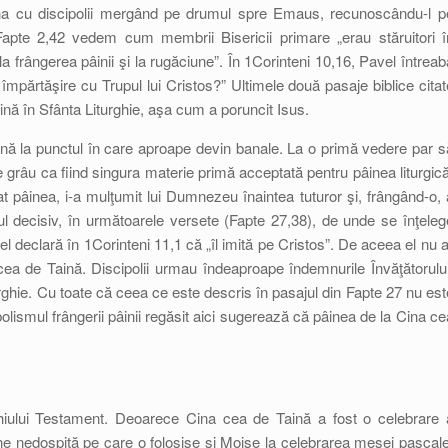
ena cu discipolii mergând pe drumul spre Emaus, recunoscându-l p
 Fapte 2,42 vedem cum membrii Bisericii primare „erau stăruitori î
la frângerea pâinii şi la rugăciune”. În 1Corinteni 10,16, Pavel întreab
împărtăşire cu Trupul lui Cristos?” Ultimele două pasaje biblice citat
aină în Sfânta Liturghie, aşa cum a poruncit Isus.
nă la punctul în care aproape devin banale. La o primă vedere par s
e grâu ca fiind singura materie primă acceptată pentru pâinea liturgică
 pâinea, i-a mulţumit lui Dumnezeu înaintea tuturor şi, frângând-o, 
decisiv, în următoarele versete (Fapte 27,38), de unde se înţeleg
l declară în 1Corinteni 11,1 că „îl imită pe Cristos”. De aceea el nu a
cea de Taină. Discipolii urmau îndeaproape îndemnurile Învăţătorului
rghie. Cu toate că ceea ce este descris în pasajul din Fapte 27 nu est
olismul frângerii pâinii regăsit aici sugerează că pâinea de la Cina ce
hiului Testament. Deoarece Cina cea de Taină a fost o celebrare 
pâine nedospită pe care o folosise şi Moise la celebrarea mesei pascale