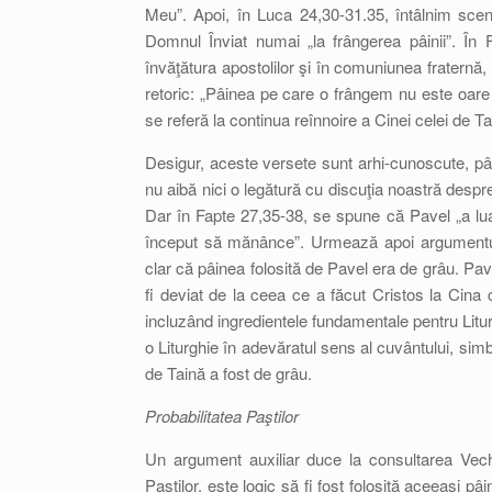
Meu”. Apoi, în Luca 24,30-31.35, întâlnim sc
Domnul Înviat numai „la frângerea pâinii”. În
învăţătura apostolilor şi în comuniunea fraternă, 
retoric: „Pâinea pe care o frângem nu este oare 
se referă la continua reînnoire a Cinei celei de T
Desigur, aceste versete sunt arhi-cunoscute, pâ
nu aibă nici o legătură cu discuţia noastră despr
Dar în Fapte 27,35-38, se spune că Pavel „a luat
început să mănânce”. Urmează apoi argumentul 
clar că pâinea folosită de Pavel era de grâu. Pave
fi deviat de la ceea ce a făcut Cristos la Cina 
incluzând ingredientele fundamentale pentru Litu
o Liturghie în adevăratul sens al cuvântului, simb
de Taină a fost de grâu.
Probabilitatea Paştilor
Un argument auxiliar duce la consultarea Vec
Paştilor, este logic să fi fost folosită aceeaşi 