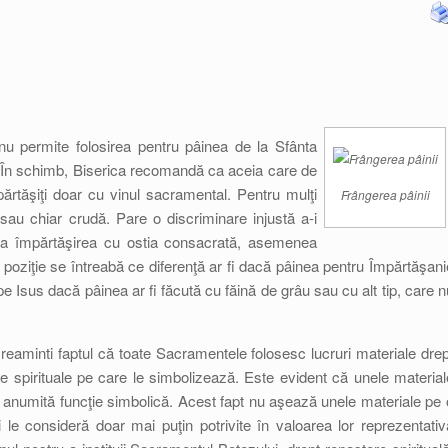
 nu permite folosirea pentru pâinea de la Sfânta
u. În schimb, Biserica recomandă ca aceia care de
ărtăşiţi doar cu vinul sacramental. Pentru mulţi
Frângerea pâinii
 sau chiar crudă. Pare o discriminare injustă a-i
 la împărtăşirea cu ostia consacrată, asemenea
ă poziţie se întreabă ce diferenţă ar fi dacă pâinea pentru Împărtăşani
a pe Isus dacă pâinea ar fi făcută cu făină de grâu sau cu alt tip, care n
reaminti faptul că toate Sacramentele folosesc lucruri materiale drep
le spirituale pe care le simbolizează. Este evident că unele material
a o anumită funcţie simbolică. Acest fapt nu aşează unele materiale pe 
ci le consideră doar mai puţin potrivite în valoarea lor reprezentativ