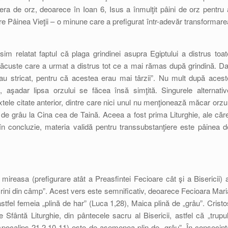
ra de orz, deoarece în Ioan 6, Isus a înmulţit pâini de orz pentru 
pre Pâinea Vieţii – o minune care a prefigurat într-adevăr transformare
m relatat faptul că plaga grindinei asupra Egiptului a distrus toat
 lăcuste care a urmat a distrus tot ce a mai rămas după grindină. Da
-au stricat, pentru că acestea erau mai târzii”. Nu mult după acest
, aşadar lipsa orzului se făcea însă simţită. Singurele alternativ
ele citate anterior, dintre care nici unul nu menţionează măcar orzul
de grâu la Cina cea de Taină. Aceea a fost prima Liturghie, ale căre
 în concluzie, materia validă pentru transsubstanţiere este pâinea d
mireasa (prefigurare atât a Preasfintei Fecioare cât şi a Bisericii) a
crini din câmp”. Acest vers este semnificativ, deoarece Fecioara Mari
stfel femeia „plină de har” (Luca 1,28), Maica plină de „grâu”. Cristo
 Sfântă Liturghie, din pântecele sacru al Bisericii, astfel că „trupul
 Apocalips 21,2.10-11) este de asemenea plin de „grâu”. În consecinţ