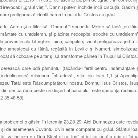
od irevocabil „grâul vieţii”. Dar nu putem închide încă discuţia. Găsim ş
care prefigurează identificarea trupului lui Cristos cu grâul.
e a lui Aaron şi a fiilor săi, Domnul îi spune lui Moise să facă „cu făin
ământate cu untdelemn, şi plăcinte nedospite, stropite cu untdelemn”
prevestiri ale Liturghiei: făina, sângele şi vinul prefigurează jertfa lu
ine amestecat cu făină, regăsită în Levitic şi Numeri, simbolizeaz
nvocat să coboare pe altar şi să transforme pâinea în Trupul lui Cristos.
a cerească care udă pământul (făcându-l fertil pentru însămânţare ş
îndeplinească misiunea. Într-adevăr, ştim din Ioan 1,1 şi Apocalip
ezeu Tatăl este Răscumpărătorul nostru, Domnul Isus Cristos. Isus
din cer ca roua peste un deşert al păcatului, este sămânţa rodnică 
32-35.48-58).
 a problemei o găsim în Ieremia 23,28-29. Aici Dumnezeu este revela
 şi de asemenea Cuvântul divin este comparat cu grâul. Sfântul Ioa
a „va boteza cu Duh Sfânt şi cu foc” şi îşi va curăţa aria şi îşi v