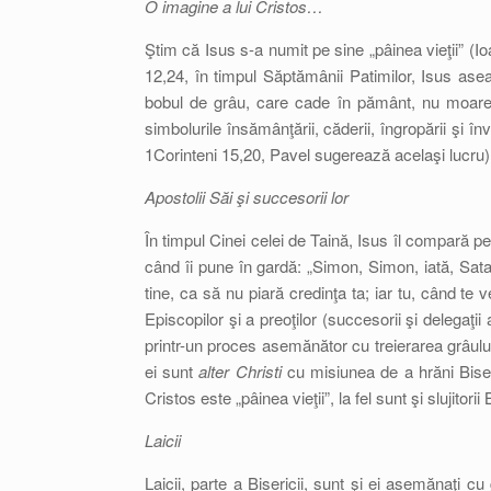
O imagine a lui Cristos…
Ştim că Isus s-a numit pe sine „pâinea vieţii” 
12,24, în timpul Săptămânii Patimilor, Isus a
bobul de grâu, care cade în pământ, nu moare
simbolurile însămânţării, căderii, îngropării şi înv
1Corinteni 15,20, Pavel sugerează acelaşi lucru)
Apostolii Săi şi succesorii lor
În timpul Cinei celei de Taină, Isus îl compară pe 
când îi pune în gardă: „Simon, Simon, iată, Sa
tine, ca să nu piară credinţa ta; iar tu, când te ve
Episcopilor şi a preoţilor (succesorii şi delegaţi
printr-un proces asemănător cu treierarea grâului, 
ei sunt
alter Christi
cu misiunea de a hrăni Biser
Cristos este „pâinea vieţii”, la fel sunt şi slujitorii B
Laicii
Laicii, parte a Bisericii, sunt şi ei asemănaţi c