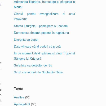
Adevărata libertate, frumusețe și sfințenie a
Mariei
Ghidul pentru evanghelizare al unui
introvertit
Sfânta Liturghie – participare și înălțare
Dumnezeu cheamă poporul la rugăciune
Liturghia ca ospăț
Data viitoare când vedeți că plouă
În ce moment devin pâinea și vinul Trupul și
Sângele lui Cristos?
e
Suferința ca detector de rău
u
Scurt comentariu la Nunta din Cana
t
Teme
e
o
Analize
(55)
ă
Apologetică
(66)