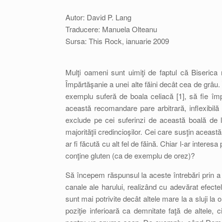
Autor: David P. Lang
Traducere: Manuela Olteanu
Sursa: This Rock, ianuarie 2009
Mulţi oameni sunt uimiţi de faptul că Biserica
Împărtăşanie a unei alte făini decât cea de grâ
exemplu suferă de boala celiacă [1], să fie împ
această recomandare pare arbitrară, inflexibilă
exclude pe cei suferinzi de această boală de
majorităţii credincioşilor. Cei care susţin aceast
ar fi făcută cu alt fel de făină. Chiar l-ar interes
conţine gluten (ca de exemplu de orez)?
Să începem răspunsul la aceste întrebări prin a 
canale ale harului, realizând cu adevărat efecte
sunt mai potrivite decât altele mare la a sluji l
poziţie inferioară ca demnitate faţă de altele, 