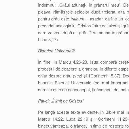
îndemnul: „Grâul adunaţi-l în grânarul meu”. De
pleava, rămăşiţele spicelor după treierat, altă 
pentru grâu este
triticum
– aşadar, ca într-un jo
precedat analogia lui Cristos între cei aleşi şi gr
care va veni după el „grâul îl va aduna în grânar
Luca 3,17).
Biserica Universală
În fine, în Marcu 4,26-28, Isus compară creşter
procesul de coacere a grânelor, în diferite etap
chiar despre grâu (vezi şi 1Corinteni 15,37). De
bunurile Bisericii Universale (cel mai important 
cereale este de neconceput, ţinând cont de toate
Pavel: „Îl imit pe Cristos”
Pe lângă aceste texte evidente, în Biblie mai în
Marcu 14,22, Luca 22,19 şi 1Corinteni 11,23-
binecuvântează, o frânge, în timp ce rosteşte fo