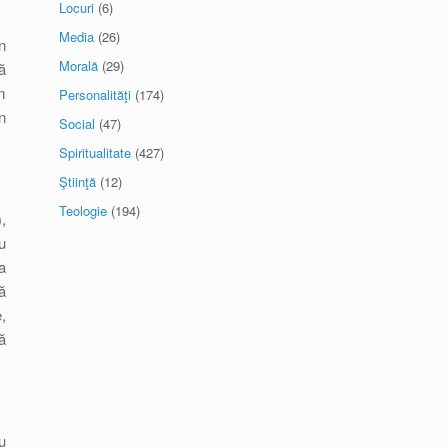
Locuri
(6)
Media
(26)
n
Morală
(29)
ă
m
Personalităţi
(174)
n
Social
(47)
Spiritualitate
(427)
Ştiinţă
(12)
Teologie
(194)
,
u
a
ă
,
ă
u