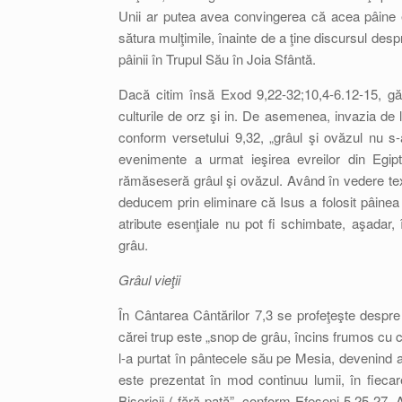
Unii ar putea avea convingerea că acea pâine e
sătura mulţimile, înainte de a ţine discursul des
pâinii în Trupul Său în Joia Sfântă.
Dacă citim însă Exod 9,22-32;10,4-6.12-15, găsi
culturile de orz şi in. De asemenea, invazia de
conform versetului 9,32, „grâul şi ovăzul nu s
evenimente a urmat ieşirea evreilor din Egipt
rămăseseră grâul şi ovăzul. Având în vedere text
deducem prin eliminare că Isus a folosit pâinea 
atribute esenţiale nu pot fi schimbate, aşadar,
grâu.
Grâul vieţii
În Cântarea Cântărilor 7,3 se profeţeşte despre 
cărei trup este „snop de grâu, încins frumos cu 
l-a purtat în pântecele său pe Mesia, devenind a
este prezentat în mod continuu lumii, în fiecare
Bisericii („fără pată”, conform Efeseni 5,25-27,