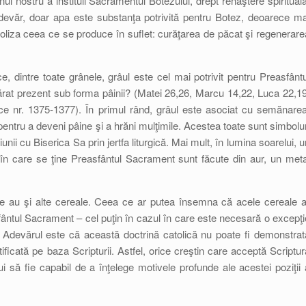
ostru a instituii Sacramentul Botezului, drept renaştere spirituală
-adevăr, doar apa este substanţa potrivită pentru Botez, deoarece ma
mboliza ceea ce se produce în suflet: curăţarea de păcat şi regenerare
e, dintre toate grânele, grâul este cel mai potrivit pentru Preasfântu
rat prezent sub forma pâinii? (Matei 26,26, Marcu 14,22, Luca 22,19
ice nr. 1375-1377). În primul rând, grâul este asociat cu semănarea
pentru a deveni pâine şi a hrăni mulţimile. Acestea toate sunt simbolur
niunii cu Biserica Sa prin jertfa liturgică. Mai mult, în lumina soarelui, u
 în care se ţine Preasfântul Sacrament sunt făcute din aur, un meta
 le au şi alte cereale. Ceea ce ar putea însemna că acele cereale a
sfântul Sacrament – cel puţin în cazul în care este necesară o excepţi
cii. Adevărul este că această doctrină catolică nu poate fi demonstrat
ificată pe baza Scripturii. Astfel, orice creştin care acceptă Scriptur
i să fie capabil de a înţelege motivele profunde ale acestei poziţii 