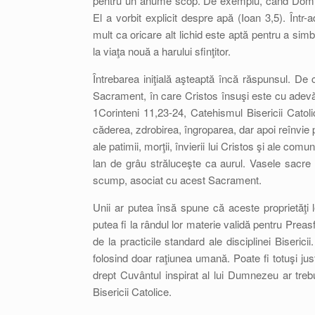
pentru un anume scop. De exemplu, când Domnul n
El a vorbit explicit despre apă (Ioan 3,5). Într
mult ca oricare alt lichid este aptă pentru a si
la viaţa nouă a harului sfinţitor.
Întrebarea iniţială aşteaptă încă răspunsul. De c
Sacrament, în care Cristos însuşi este cu adevă
1Corinteni 11,23-24, Catehismul Bisericii Catol
căderea, zdrobirea, îngroparea, dar apoi reînvie 
ale patimii, morţii, învierii lui Cristos şi ale comu
lan de grâu străluceşte ca aurul. Vasele sacre
scump, asociat cu acest Sacrament.
Unii ar putea însă spune că aceste proprietăţi
putea fi la rândul lor materie validă pentru Prea
de la practicile standard ale disciplinei Biseri
folosind doar raţiunea umană. Poate fi totuşi just
drept Cuvântul inspirat al lui Dumnezeu ar trebu
Bisericii Catolice.