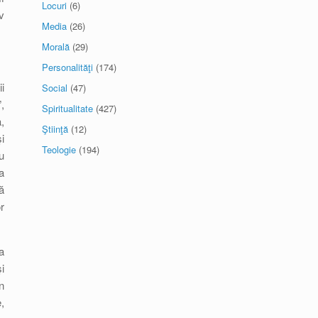
Locuri
(6)
v
Media
(26)
Morală
(29)
Personalităţi
(174)
i
Social
(47)
,
Spiritualitate
(427)
,
Ştiinţă
(12)
i
Teologie
(194)
u
a
ă
r
a
i
n
,