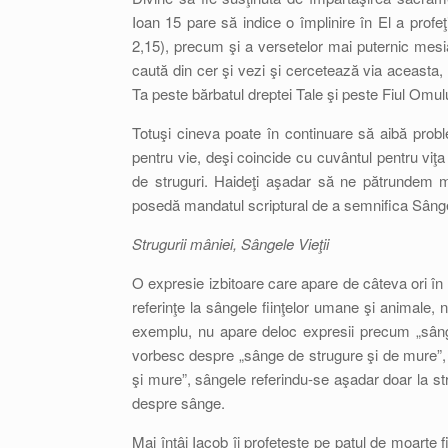
Ioan 15 pare să indice o împlinire în El a profeţ
2,15), precum şi a versetelor mai puternic mesi
caută din cer şi vezi şi cercetează via aceasta
Ta peste bărbatul dreptei Tale şi peste Fiul Omului 
Totuşi cineva poate în continuare să aibă prob
pentru vie, deşi coincide cu cuvântul pentru viţa 
de struguri. Haideţi aşadar să ne pătrundem m
posedă mandatul scriptural de a semnifica Sângele
Strugurii mâniei, Sângele Vieţii
O expresie izbitoare care apare de câteva ori în
referinţe la sângele fiinţelor umane şi animale, 
exemplu, nu apare deloc expresii precum „sânge
vorbesc despre „sânge de strugure şi de mure”, 
şi mure”, sângele referindu-se aşadar doar la s
despre sânge.
Mai întâi Iacob îi profeţeşte pe patul de moarte f