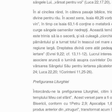
sângele Lui, „vărsat pentru voi” (Luca 22,17.20), a
În al cincilea rând, în câteva pasaje biblice, tri
divine pentru rău. În acest sens, Isaia 49,26 vor
vin”, în timp ce Isaia 63,1-6 conţine o metaforă
curge sângele oamenilor nedrepţi. Această temă
este trimis să ia o seceră, şi să culeagă „ciorchin
pământului şi a turnat totul în teascul cel mare 
regiune largă. Dreptatea divină cere atât pede
iertare” (Evrei 9,22; cf. 13,11-12). Lucrul inte
asociere aruncă o lumină asupra cuvintelor Domn
vărsarea Sângelui Său pentru iertarea păcatelo
24; Luca 22,20; 1Corinteni 11,25-26).
Prefigurarea Liturghiei
Întorcându-ne la prefigurarea Liturghiei, citim 
templului Meu cel sfânt”. Acest verset pare a fi o 
Bisericii, conform cu 1Petru 2,9; Apocalips 1,6;
produs anterior din „struguri”, transformat acum în