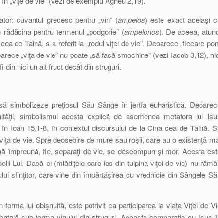
 în „viţe de vie” (vezi de exemplu Agheu 2,19).
ător: cuvântul grecesc pentru „vin” (
ampelos
) este exact acelaşi c
e rădăcina pentru termenul „podgorie” (
ampelonos
). De aceea, atunc
 cea de Taină, s-a referit la „rodul viţei de vie”. Deoarece „fiecare po
arece „viţa de vie” nu poate „să facă smochine” (vezi Iacob 3,12), nic
 din nici un alt fruct decât din struguri.
 să simbolizeze preţiosul Său Sânge în jertfa euharistică. Deoarec
ităţii, simbolismul acesta explică de asemenea metafora lui Isu
ată în Ioan 15,1-8, în contextul discursului de la Cina cea de Taină. S
iţa de vie. Spre deosebire de mure sau roşii, care au o existenţă ma
atârnă împreună, fie, separaţi de vie, se descompun şi mor. Acesta est
olii Lui. Dacă ei (mlădiţele care ies din tulpina viţei de vie) nu rămâ
ului sfinţitor, care vine din împărtăşirea cu vrednicie din Sângele Să
orma lui obişnuită, este potrivit ca participarea la viaţa Viţei de Vi
entală sub forma vinului din struguri. Aceasta comparaţie cu Isus î