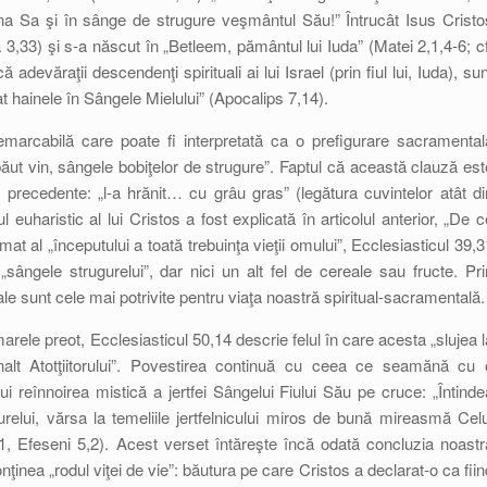
na Sa şi în sânge de strugure veşmântul Său!” Întrucât Isus Cristo
 3,33) şi s-a născut în „Betleem, pământul lui Iuda” (Matei 2,1,4-6; cf
adevăraţii descendenţi spirituali ai lui Israel (prin fiul lui, Iuda), sun
at hainele în Sângele Mielului” (Apocalips 7,14).
remarcabilă care poate fi interpretată ca o prefigurare sacramental
băut vin, sângele bobiţelor de strugure”. Faptul că această clauză est
 precedente: „l-a hrănit… cu grâu gras” (legătura cuvintelor atât di
euharistic al lui Cristos a fost explicată în articolul anterior, „De c
umat al „începutului a toată trebuinţa vieţii omului”, Ecclesiasticul 39,3
sângele strugurelui”, dar nici un alt fel de cereale sau fructe. Pri
e sunt cele mai potrivite pentru viaţa noastră spiritual-sacramentală.
marele preot, Ecclesiasticul 50,14 descrie felul în care acesta „slujea l
nalt Atotţiitorului”. Povestirea continuă cu ceea ce seamănă cu 
lui reînnoirea mistică a jertfei Sângelui Fiului Său pe cruce: „Întinde
elui, vărsa la temeliile jertfelnicului miros de bună mireasmă Celu
11, Efeseni 5,2). Acest verset întăreşte încă odată concluzia noastr
nţinea „rodul viţei de vie”: băutura pe care Cristos a declarat-o ca fiin