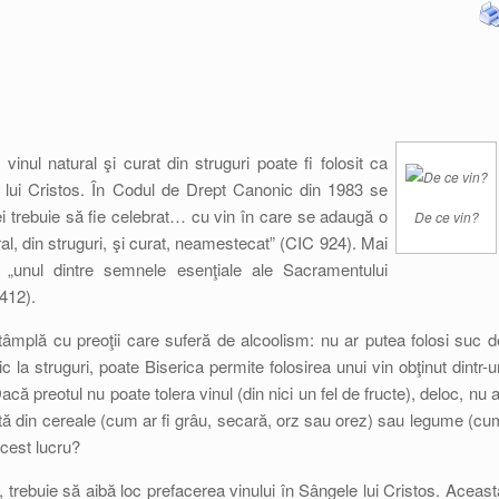
 vinul natural şi curat din struguri poate fi folosit ca
 lui Cristos. În Codul de Drept Canonic din 1983 se
i trebuie să fie celebrat… cu vin în care se adaugă o
De ce vin?
al, din struguri, şi curat, neamestecat” (CIC 924). Mai
ă „unul dintre semnele esenţiale ale Sacramentului
1412).
âmplă cu preoţii care suferă de alcoolism: nu ar putea folosi suc d
la struguri, poate Biserica permite folosirea unui vin obţinut dintr-u
că preotul nu poate tolera vinul (din nici un fel de fructe), deloc, nu a
tă din cereale (cum ar fi grâu, secară, orz sau orez) sau legume (cu
acest lucru?
ă, trebuie să aibă loc prefacerea vinului în Sângele lui Cristos. Aceast