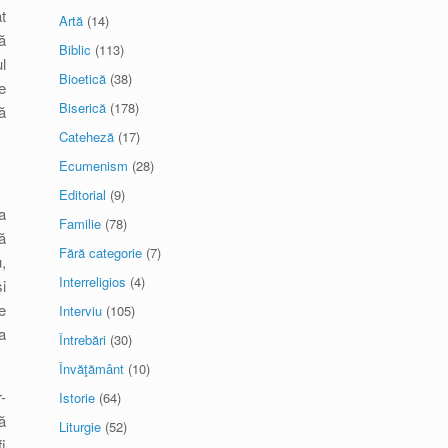
t
Artă
(14)
ă
Biblic
(113)
l
Bioetică
(38)
e
Biserică
(178)
ă
Cateheză
(17)
Ecumenism
(28)
Editorial
(9)
a
Familie
(78)
ă
Fără categorie
(7)
,
Interreligios
(4)
i
e
Interviu
(105)
a
Întrebări
(30)
Învăţământ
(10)
-
Istorie
(64)
ă
Liturgie
(52)
i