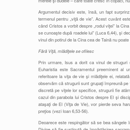
merele şi dudele – care toate cresc în copaci, nu
Argumentul decisiv este, însă, un fapt surprinz
termenul pentru „viţă de vie”. Acest cuvânt est
când Cristos a vorbit despre „rodul viţei” la Cina
se cunoaşte după roadele lui” (Luca 6,44), şi deo
vinul din potirul de la Cina cea de Taină nu poate fi
Fără Viţă, mlădiţele se ofilesc
Prin urmare, Isus a dorit ca vinul de struguri
Euharistia este Sacramentul preeminent al un
referitoare la viţa de vie şi mlădiţele ei, relat
observăm că strugurii sunt grupaţi împreună pe v
discretă pe viţele lor specifice, strugurii fie 
cazul din parabola lui Cristos despre El şi discip
ataşaţi de El (Viţa de Vie), vor pierde seva har
preţios (vezi Ioan 6,53-56).
Deoarece este respingător să se bea sângele în f
Divine să fie susţinută de împărtăşirea sacram