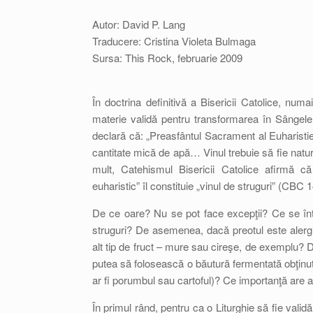
Autor: David P. Lang
Traducere: Cristina Violeta Bulmaga
Sursa: This Rock, februarie 2009
În doctrina definitivă a Bisericii Catolice, numai
materie validă pentru transformarea în Sângele
declară că: „Preasfântul Sacrament al Euharistie
cantitate mică de apă… Vinul trebuie să fie natur
mult, Catehismul Bisericii Catolice afirmă c
euharistic” îl constituie „vinul de struguri” (CBC 
De ce oare? Nu se pot face excepţii? Ce se înt
struguri? De asemenea, dacă preotul este alergic 
alt tip de fruct – mure sau cireşe, de exemplu? Da
putea să folosească o băutură fermentată obţinu
ar fi porumbul sau cartoful)? Ce importanţă are 
În primul rând, pentru ca o Liturghie să fie valid