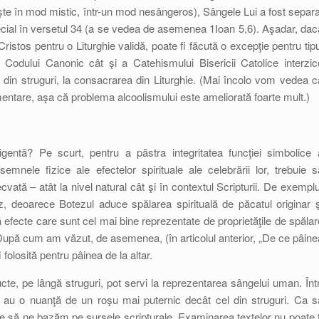
eşte în mod mistic, într-un mod nesângeros), Sângele Lui a fost separa
ecial în versetul 34 (a se vedea de asemenea 1Ioan 5,6). Aşadar, dac
ristos pentru o Liturghie validă, poate fi făcută o excepţie pentru tipu
a Codului Canonic cât şi a Catehismului Bisericii Catolice interzic
lui din struguri, la consacrarea din Liturghie. (Mai încolo vom vedea c
mentare, aşa că problema alcoolismului este ameliorată foarte mult.)
igentă? Pe scurt, pentru a păstra integritatea funcţiei simbolice 
nele fizice ale efectelor spirituale ale celebrării lor, trebuie s
ată – atât la nivel natural cât şi în contextul Scripturii. De exemplu
z, deoarece Botezul aduce spălarea spirituală de păcatul originar ş
ă efecte care sunt cel mai bine reprezentate de proprietăţile de spălar
. După cum am văzut, de asemenea, (în articolul anterior, „De ce pâine
 folosită pentru pâinea de la altar.
cte, pe lângă struguri, pot servi la reprezentarea sângelui uman. Într
) au o nuanţă de un roşu mai puternic decât cel din struguri. Ca s
e să ne bazăm pe sursele scripturale. Examinarea textelor nu poate f