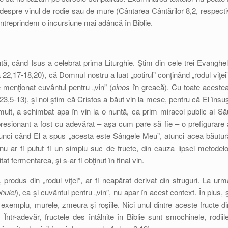
 despre vinul de rodie sau de mure (Cântarea Cântărilor 8,2, respecti
ntreprindem o incursiune mai adâncă în Biblie.
, când Isus a celebrat prima Liturghie. Ştim din cele trei Evangheli
2,17-18,20), că Domnul nostru a luat „potirul” conţinând „rodul viţei”
e menţionat cuvântul pentru „vin” (
oinos
în greacă). Cu toate acestea
23,5-13), şi noi ştim că Cristos a băut vin la mese, pentru că El însuş
mult, a schimbat apa în vin la o nuntă, ca prim miracol public al Să
resionant a fost cu adevărat – aşa cum pare să fie – o prefigurare 
 atunci când El a spus „acesta este Sângele Meu”, atunci acea băutur
nu ar fi putut fi un simplu suc de fructe, din cauza lipsei metodelo
 fermentarea, şi s-ar fi obţinut în final vin.
, produs din „rodul viţei”, ar fi neapărat derivat din struguri. La urm
hulei
), ca şi cuvântul pentru „vin”, nu apar în acest context. În plus, ş
e exemplu, murele, zmeura şi roşiile. Nici unul dintre aceste fructe di
tr-adevăr, fructele des întâlnite în Biblie sunt smochinele, rodiile