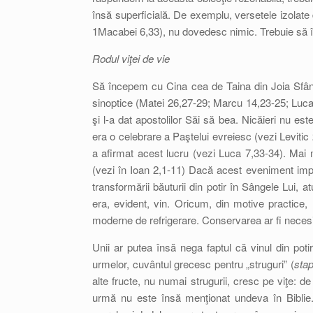
însă superficială. De exemplu, versetele izolate
1Macabei 6,33), nu dovedesc nimic. Trebuie să î
Rodul viţei de vie
Să începem cu Cina cea de Taina din Joia Sfântă
sinoptice (Matei 26,27-29; Marcu 14,23-25; Luca 2
şi l-a dat apostolilor Săi să bea. Nicăieri nu est
era o celebrare a Paştelui evreiesc (vezi Levitic 
a afirmat acest lucru (vezi Luca 7,33-34). Mai 
(vezi în Ioan 2,1-11) Dacă acest eveniment imp
transformării băuturii din potir în Sângele Lui,
era, evident, vin. Oricum, din motive practice, 
moderne de refrigerare. Conservarea ar fi necesitat
Unii ar putea însă nega faptul că vinul din potir
urmelor, cuvântul grecesc pentru „struguri” (
stap
alte fructe, nu numai strugurii, cresc pe viţe: d
urmă nu este însă menţionat undeva în Biblie. În