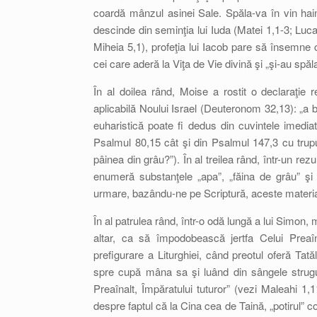
coardă mânzul asinei Sale. Spăla-va în vin hai
descinde din seminţia lui Iuda (Matei 1,1-3; Luca
Miheia 5,1), profeţia lui Iacob pare să însemne că 
cei care aderă la Viţa de Vie divină şi „şi-au spăl
În al doilea rând, Moise a rostit o declaraţie 
aplicabilă Noului Israel (Deuteronom 32,13): „a 
euharistică poate fi dedus din cuvintele imediat
Psalmul 80,15 cât şi din Psalmul 147,3 cu trupul 
pâinea din grâu?”). În al treilea rând, într-un rez
enumeră substanţele „apa”, „făina de grâu” şi „
urmare, bazându-ne pe Scriptură, aceste material
În al patrulea rând, într-o odă lungă a lui Simon, 
altar, ca să împodobească jertfa Celui Preaî
prefigurare a Liturghiei, când preotul oferă Tată
spre cupă mâna sa şi luând din sângele strugur
Preaînalt, Împăratului tuturor” (vezi Maleahi 1,
despre faptul că la Cina cea de Taină, „potirul” co