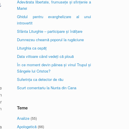
Adevărata libertate, frumusețe și sfințenie a
Mariei
Ghidul pentru evanghelizare al unui
introvertit
Sfânta Liturghie – participare și înălțare
Dumnezeu cheamă poporul la rugăciune
Liturghia ca ospăț
Data viitoare când vedeți că plouă
În ce moment devin pâinea și vinul Trupul și
Sângele lui Cristos?
Suferința ca detector de rău
e
Scurt comentariu la Nunta din Cana
n
r
Teme
m
Analize
(55)
a
Apologetică
(66)