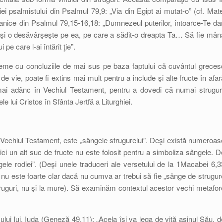
iei psalmistului din Psalmul 79,9: „Via din Egipt ai mutat-o” (cf. Mate
anice din Psalmul 79,15-16,18: „Dumnezeul puterilor, întoarce-Te dar
, şi o desăvârşeşte pe ea, pe care a sădit-o dreapta Ta… Să fie mân
pe care l-ai întărit ţie”.
leme cu concluziile de mai sus pe baza faptului că cuvântul greces
de vie, poate fi extins mai mult pentru a include şi alte fructe în afar
ai adânc în Vechiul Testament, pentru a dovedi că numai struguri
 lui Cristos în Sfânta Jertfă a Liturghiei.
 Vechiul Testament, este „sângele strugurelui”. Deşi există numeroas
nici un alt suc de fructe nu este folosit pentru a simboliza sângele. D
le rodiei”. (Deşi unele traduceri ale versetului de la 1Macabei 6,3
nu este foarte clar dacă nu cumva ar trebui să fie „sânge de strugur
truguri, nu şi la mure). Să examinăm contextul acestor vechi metafor
iului lui, Iuda (Geneză 49,11): „Acela îşi va lega de viţă asinul Său, d