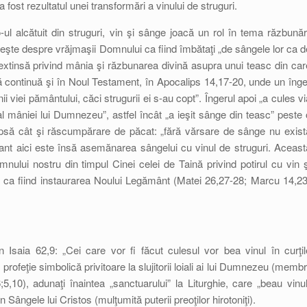
 fost rezultatul unei transformări a vinului de struguri.
o-ul alcătuit din struguri, vin şi sânge joacă un rol în tema răzbunări
beşte despre vrăjmaşii Domnului ca fiind îmbătaţi „de sângele lor ca d
 extinsă privind mânia şi răzbunarea divină asupra unui teasc din car
 continuă şi în Noul Testament, în Apocalips 14,17-20, unde un înge
ii viei pământului, căci strugurii ei s-au copt”. Îngerul apoi „a cules vi
al mâniei lui Dumnezeu”, astfel încât „a ieşit sânge din teasc” peste 
apsă cât şi răscumpărare de păcat: „fără vărsare de sânge nu exist
resant aici este însă asemănarea sângelui cu vinul de struguri. Aceast
ului nostru din timpul Cinei celei de Taină privind potirul cu vin ş
r ca fiind instaurarea Noului Legământ (Matei 26,27-28; Marcu 14,23
în Isaia 62,9: „Cei care vor fi făcut culesul vor bea vinul în curţil
profeţie simbolică privitoare la slujitorii loiali ai lui Dumnezeu (membri
5,10), adunaţi înaintea „sanctuarului” la Liturghie, care „beau vinul
 Sângele lui Cristos (mulţumită puterii preoţilor hirotoniţi).