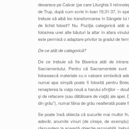
deoarece pe Calvar (pe care Liturghia îl reînnoi
de Trup, după cum scrie în Ioan 19,31-37, în sp
trebuie să aibă loc transformarea în Sângele lui C
de lichid folosit? Nu. Poziţia categorică atât 
folosirea unei alte băuturi la altar în afara vinu
este permisă o adaptare privitor la gradul de fer
De ce atât de categorică?
De ce trebuie să fie Biserica atât de intrans
Sacramentului. Pentru că Sacramentele sunt sem
folosească materiale cu o valoare simbolică adecv
numai apa simplă poate fi folosită pentru Bote
renaşterea la viaţa nouă a harului sfinţitor – dou
şi de refacere (sau dătătoare de viaţă) ale apei
din grâu”), numai făina de grâu nealterată poate fi
Se poate însă obiecta că sucurile mai multor fru
adevăr, anumite vinuri (de cireşe, de exemplu
răspundem la această obiecţie rezonabilă, trebui