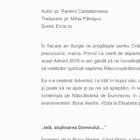
Autor: pr. Raniero Cantalamessa
Traducere: pr. Mihai Pătraşcu
Sursa: Ercis.ro
În fiecare an liturgia ne pregăteşte pentru Crăc
precursorul, mama. Primul l-a vestit de departe,
acest Advent 2019 m-am gândit să ne încredinţ
să celebrăm spiritual naşterea Răscumpărătorulu
Ea n-a celebrat Adventul, l-a trăit în trupul său;
şi poate să ne ajute şi pe noi să aşteptăm, în 
contempla pe Născătoarea de Dumnezeu în cel
evenimentelor: Buna Vestire, Vizita la Elisabeta
„Iată, slujitoarea Domnului…”
Începem de la Buna Vestire. Când Maria a ajuns