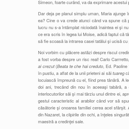
Simeon, foarte curând, va da exprimare acestui p
Dar deja pe planul simplu uman, Maria ajunge înt
ea? Cine o va crede atunci când va spune că pr
lucru nu s-a întâmplat niciodată înaintea ei şi 
ce era scris în legea lui Moise, adică faptul că t
să fie scoasă la intrarea casei tatălui şi ucisă cu
Noi vorbim cu plăcere astăzi despre riscul credinţ
a fost vorba despre un risc real! Carlo Carrrett
ai crezut
(
Beata te che hai creduto
, Ed. Paoline
în pustiu, a aflat de la unii prieteni ai săi
tuareg
că
locuiască împreună cu el, fiind prea tânără. A
doi ani, trecând din nou în aceeaşi tabără, a
interlocutorilor săi şi mai târziu unul dintre ei,
gestul caracteristic al arabilor când vor să spu
căsătorie şi onoarea familiei cerea acel sfârşit. 
din Nazaret, la clipirile din ochi, a înţeles singur
maestră a credinţei sale.