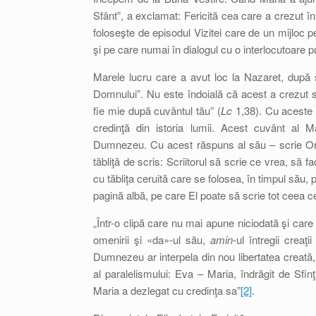
Sfânt”, a exclamat: Fericită cea care a crezut în
foloseşte de episodul Vizitei care de un mijloc p
şi pe care numai în dialogul cu o interlocutoare p
Marele lucru care a avut loc la Nazaret, după s
Domnului”. Nu este îndoială că acest a crezut se
fie mie după cuvântul tău” (
Lc
1,38). Cu aceste 
credinţă din istoria lumii. Acest cuvânt al M
Dumnezeu. Cu acest răspuns al său – scrie Ori
tăbliţă de scris: Scriitorul să scrie ce vrea, să
cu tăbliţa ceruită care se folosea, în timpul său
pagină albă, pe care El poate să scrie tot ceea c
„Într-o clipă care nu mai apune niciodată şi care
omenirii şi «da»-ul său,
amin
-ul întregii crea
Dumnezeu ar interpela din nou libertatea creată,
al paralelismului: Eva – Maria, îndrăgit de Sfinţ
Maria a dezlegat cu credinţa sa”
[2]
.