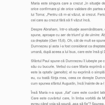
Maria este singura care a crezut „în situaţie d
orice confirmare şi de orice validare din partea e
lui Toma: „Pentru că m-ai văzut, ai crezut. Feric
cei care au crezut fără să fi văzut încă.
Despre Abraham, într-o situaţie asemănătoare, cân
spune, aproape cu aer de triumf şi de uimire: A
ca dreptate (
Gen
15,6). Oh, cât de mult se spune
Dumnezeu şi asta i-a fost considerat ca dreptate
umană, după aceea a lui Isus, care este însă ş
Sfântul Paul spune că Dumnezeu îl iubeşte pe ce
său cu bucurie. Verbul cu care Maria exprimă c
este la optativ (
genoito
); el nu exprimă o simplă
eu, cu toată fiinţa mea, ceea ce doreşte Dumn
cum spunea sfântul Augustin, încă înainte de a-l z
Însă Maria n-a spus „
fiat
” care este cuvânt lati
Care este cuvântul care, în limba vorbită de
evreu când voia să spună „aşa să fie”? Spunea 