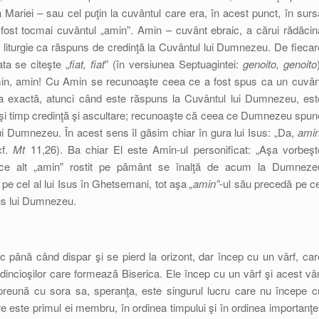
ra Mariei – sau cel puţin la cuvântul care era, în acest punct, în surs
i fost tocmai cuvântul „amin”. Amin – cuvânt ebraic, a cărui rădăcin
 în liturgie ca răspuns de credinţă la Cuvântul lui Dumnezeu. De fiecar
ata se citeşte „
fiat, fiat
” (în versiunea Septuagintei:
genoito, genoito
Amin, amin! Cu Amin se recunoaşte ceea ce a fost spus ca un cuvân
a sa exactă, atunci când este răspuns la Cuvântul lui Dumnezeu, est
laşi timp credinţă şi ascultare; recunoaşte că ceea ce Dumnezeu spun
i Dumnezeu. În acest sens îl găsim chiar în gura lui Isus: „Da,
ami
cf.
Mt
11,26). Ba chiar El este Amin-ul personificat: „Aşa vorbeşt
rice alt „amin” rostit pe pământ se înalţă de acum la Dumneze
 pe cel al lui Isus în Ghetsemani, tot aşa
„amin”
-ul său precedă pe ce
us lui Dumnezeu.
până când dispar şi se pierd la orizont, dar încep cu un vârf, car
edincioşilor care formează Biserica. Ele încep cu un vârf şi acest vâr
mpreună cu sora sa, speranţa, este singurul lucru care nu începe c
e este primul ei membru, în ordinea timpului şi în ordinea importanţei