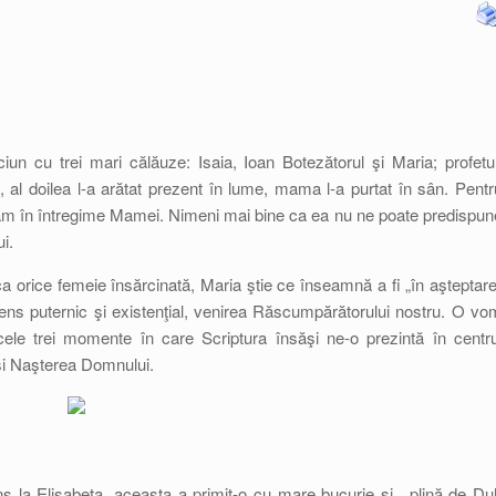
iun cu trei mari călăuze: Isaia, Ioan Botezătorul şi Maria; profetul
 al doilea l-a arătat prezent în lume, mama l-a purtat în sân. Pentr
ăm în întregime Mamei. Nimeni mai bine ca ea nu ne poate predispun
i.
 ca orice femeie însărcinată, Maria ştie ce înseamnă a fi „în aşteptare
sens puternic şi existenţial, venirea Răscumpărătorului nostru. O vo
e trei momente în care Scriptura însăşi ne-o prezintă în centru
 şi Naşterea Domnului.
 la Elisabeta, aceasta a primit-o cu mare bucurie şi, „plină de Du