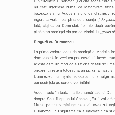
Din cuvintele Elisabetei: „Fericită aceea care a
nu este înţeleasă numai ca maternitate fizică,
bazează sfântul Augustin atunci când scrie: „F
îngerul a vorbit, ea, plină de credinţă (
fide plen
Iată, slujitoarea Domnului, fie mie după cuvân
plinătatea credinţei din partea Mariei; lui
„gratia p
Singură cu Dumnezeu
La prima vedere, actul de credinţă al Mariei a f
domnească în veci asupra casei lui Iacob, mam
acesta este un mod de a raţiona destul de uman 
onoare, ci este întotdeauna un pic un a muri, şi
Dumnezeu nu înşală niciodată, nu smulge nic
consecinţele pe care le vor întâlni.
Vedem asta în toate marile chemări ale lui Dumne
despre Saul îi spune lui Anania: „Eu îi voi ară
Maria, pentru o misiune ca a ei, avea să acţi
Dumnezeu, cu siguranţă ea a întrevăzut că şi drum