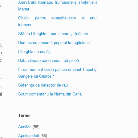
Adevărata libertate, frumusețe și sfințenie a
Mariei
Ghidul pentru evanghelizare al unui
introvertit
Sfânta Liturghie – participare și înălțare
Dumnezeu cheamă poporul la rugăciune
,
Liturghia ca ospăț
u
e
Data viitoare când vedeți că plouă
În ce moment devin pâinea și vinul Trupul și
Sângele lui Cristos?
”
Suferința ca detector de rău
m
l
Scurt comentariu la Nunta din Cana
Teme
Analize
(55)
Apologetică
(66)
h