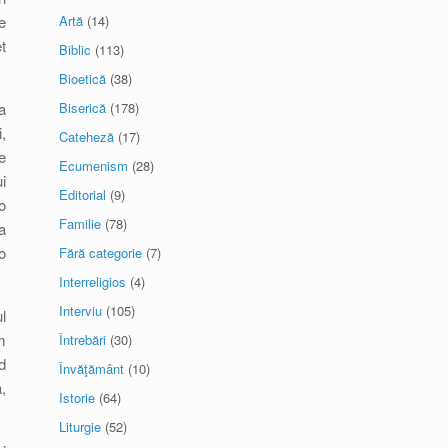
e
Artă
(14)
t
Biblic
(113)
Bioetică
(38)
a
Biserică
(178)
,
Cateheză
(17)
e
Ecumenism
(28)
i
Editorial
(9)
o
Familie
(78)
a
o
Fără categorie
(7)
Interreligios
(4)
Interviu
(105)
l
m
Întrebări
(30)
d
Învăţământ
(10)
,
Istorie
(64)
Liturgie
(52)