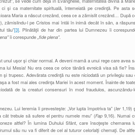
 crezut”, se vede cum deja în Evanghelie, maternitatea divină a Marie
 ci şi ca maternitate spirituală, întemeiată pe credinţă. Pe asta s
ecioara Maria a născut crezând, ceea ce a zămislit crezând… După c
a
), zămislindu-l pe Cristos mai întâi în inimă decât în sân, a răspuns
tul tău”
[3]
. Plinătăţii de har din partea lui Dumnezeu îi corespund
lena”
îi corespunde
„fide plena”
.
ost unul uşor şi chiar normal. A deveni mamă a unui rege care avea s
a lui Mesia! Nu era ceea ce orice tânără evreică visa să fie? Îns
şi trupesc. Adevărata credinţă nu este niciodată un privilegiu sau 
 aşa a fost mai ales credinţa Mariei în acest moment. Înainte de toate
iodată de la creaturi consensuri în mod fraudulos, ascunzându-l
zeu. Lui Ieremia îi prevesteşte: „Vor lupta împotriva ta” (
Ier
1,19) ş
ta cât trebuie să sufere el pentru numele meu” (
Fap
9,16). Numai c
oneze altfel? În lumina Duhului Sfânt, care însoţeşte chemarea lu
ul său nu va fi diferit de cel al tuturor celorlalţi chemaţi. De altfel