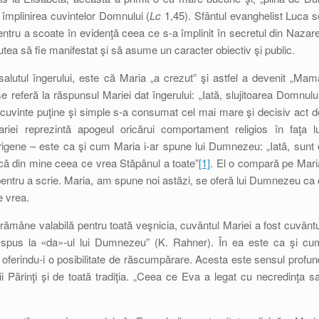
 împlinirea cuvintelor Domnului (
Lc
1,45). Sfântul evanghelist Luca s
entru a scoate în evidenţă ceea ce s-a împlinit în secretul din Nazare
utea să fie manifestat şi să asume un caracter obiectiv şi public.
alutul îngerului, este că Maria „a crezut” şi astfel a devenit „Mam
 referă la răspunsul Mariei dat îngerului: „Iată, slujitoarea Domnului
cuvinte puţine şi simple s-a consumat cel mai mare şi decisiv act d
ariei reprezintă apogeul oricărui comportament religios în faţa lu
gene – este ca şi cum Maria i-ar spune lui Dumnezeu: „Iată, sunt 
 facă din mine ceea ce vrea Stăpânul a toate”
[1]
. El o compară pe Mari
, pentru a scrie. Maria, am spune noi astăzi, se oferă lui Dumnezeu ca 
e vrea.
 rămâne valabilă pentru toată veşnicia, cuvântul Mariei a fost cuvântu
ţii spus la «da»-ul lui Dumnezeu” (K. Rahner). În ea este ca şi cu
 oferindu-i o posibilitate de răscumpărare. Acesta este sensul profun
ii Părinţi şi de toată tradiţia. „Ceea ce Eva a legat cu necredinţa sa