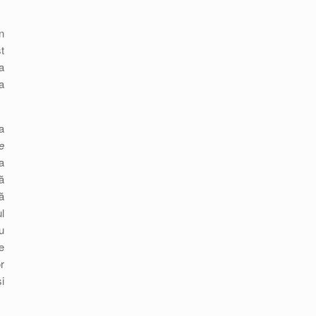
n
t
a
a
a
e
a
ă
ă
l
u
e
r
i