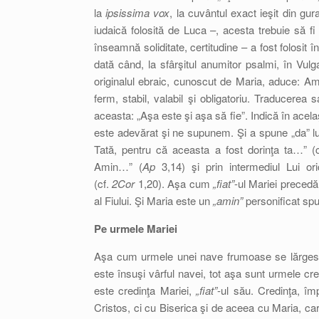
la
ipsissima vox
, la cuvântul exact ieşit din gu
iudaică folosită de Luca –, acesta trebuie să f
înseamnă soliditate, certitudine – a fost folosit
dată când, la sfârşitul anumitor psalmi, în Vulg
originalul ebraic, cunoscut de Maria, aduce: 
ferm, stabil, valabil şi obligatoriu. Traducere
aceasta: „Aşa este şi aşa să fie”. Indică în ace
este adevărat şi ne supunem. Şi a spune „da” lu
Tată, pentru că aceasta a fost dorinţa ta…” (
Amin…” (
Ap
3,14) şi prin intermediul Lui o
(cf.
2Cor
1,20). Aşa cum
„fiat”
-ul Mariei precedă
al Fiului. Şi Maria este un
„amin”
personificat sp
Pe urmele Mariei
Aşa cum urmele unei nave frumoase se lărgesc 
este însuşi vârful navei, tot aşa sunt urmele cr
este credinţa Mariei,
„fiat”
-ul său. Credinţa, î
Cristos, ci cu Biserica şi de aceea cu Maria, car