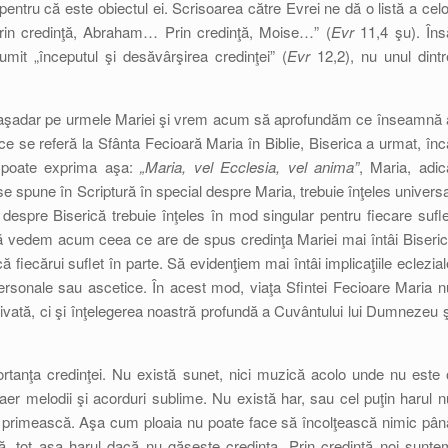
pentru că este obiectul ei. Scrisoarea către Evrei ne dă o listă a celo
Prin credinţă, Abraham… Prin credinţă, Moise…” (
Evr
11,4 şu). Îns
umit „începutul şi desăvârşirea credinţei” (
Evr
12,2), nu unul dintr
ăm aşadar pe urmele Mariei şi vrem acum să aprofundăm ce înseamnă 
 se referă la Sfânta Fecioară Maria în Biblie, Biserica a urmat, înc
se poate exprima aşa:
„Maria, vel Ecclesia, vel anima”
, Maria, adic
se spune în Scriptură în special despre Maria, trebuie înţeles universa
espre Biserică trebuie înţeles în mod singular pentru fiecare sufle
să vedem acum ceea ce are de spus credinţa Mariei mai întâi Biserici
ă fiecărui suflet în parte. Să evidenţiem mai întâi implicaţiile eclezial
personale sau ascetice. În acest mod, viaţa Sfintei Fecioare Maria n
ivată, ci şi înţelegerea noastră profundă a Cuvântului lui Dumnezeu ş
rtanţa credinţei. Nu există sunet, nici muzică acolo unde nu este 
aer melodii şi acorduri sublime. Nu există har, sau cel puţin harul n
l primească. Aşa cum ploaia nu poate face să încolţească nimic pân
 tot aşa harul dacă nu găseşte credinţa. Prin credinţă noi sunte