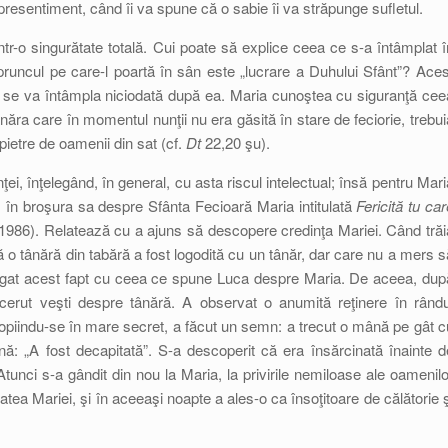
resentiment, când îi va spune că o sabie îi va străpunge sufletul.
r-o singurătate totală. Cui poate să explice ceea ce s-a întâmplat î
uncul pe care-l poartă în sân este „lucrare a Duhului Sfânt”? Aces
nu se va întâmpla niciodată după ea. Maria cunoştea cu siguranţă cee
ânăra care în momentul nunţii nu era găsită în stare de feciorie, trebui
 pietre de oamenii din sat (cf.
Dt
22,20 şu).
ei, înţelegând, în general, cu asta riscul intelectual; însă pentru Mari
o, în broşura sa despre Sfânta Fecioară Maria intitulată
Fericită tu car
 1986). Relatează cu a ajuns să descopere credinţa Mariei. Când trăi
 o tânără din tabără a fost logodită cu un tânăr, dar care nu a mers s
 legat acest fapt cu ceea ce spune Luca despre Maria. De aceea, dup
 cerut veşti despre tânără. A observat o anumită reţinere în rându
 apropiindu-se în mare secret, a făcut un semn: a trecut o mână pe gât c
nă: „A fost decapitată”. S-a descoperit că era însărcinată înainte d
Atunci s-a gândit din nou la Maria, la privirile nemiloase ale oamenilo
ătatea Mariei, şi în aceeaşi noapte a ales-o ca însoţitoare de călătorie ş