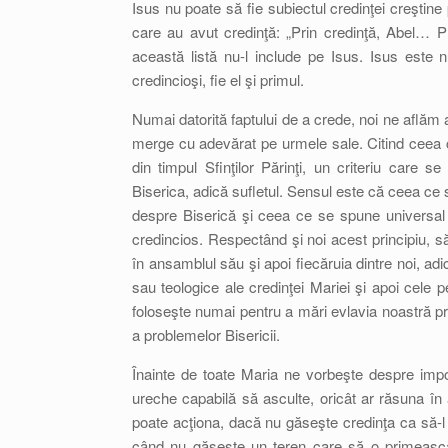
Isus nu poate să fie subiectul credinţei creştine 
care au avut credinţă: „Prin credinţă, Abel… 
această listă nu-l include pe Isus. Isus este n
credincioşi, fie el şi primul.
Numai datorită faptului de a crede, noi ne afl
merge cu adevărat pe urmele sale. Citind ceea ce
din timpul Sfinţilor Părinţi, un criteriu care 
Biserica, adică sufletul. Sensul este că ceea ce 
despre Biserică şi ceea ce se spune universal d
credincios. Respectând şi noi acest principiu, 
în ansamblul său şi apoi fiecăruia dintre noi, adic
sau teologice ale credinţei Mariei şi apoi cele 
foloseşte numai pentru a mări evlavia noastră pr
a problemelor Bisericii.
Înainte de toate Maria ne vorbeşte despre impo
ureche capabilă să asculte, oricât ar răsuna în 
poate acţiona, dacă nu găseşte credinţa ca să-
când nu găseşte un teren care să o primească,