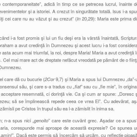
e contemporaneitate”, adică în timp ce se petrecea lucrul, înainte d
venimentelor şi a istoriei. A crezut în singurătate totală. Isus i-a spu
iţi cei care nu au văzut şi au crezut” (
In
20,29): Maria este prima di
d i-a fost promis şi lui un fiu deşi era la vârstă înaintată, Scriptur
braham a avut credinţă în Dumnezeu şi acest lucru i-a fost considera
 asta acum mai triumfal, la noi, despre Maria! Maria a avut credinţă î
. Cel mai mare act de dreptate nefăcut vreodată pe pământ de o fiinţ
i Dumnezeu.
l care dă cu bucurie (
2Cor
9,7) şi Maria a spus lui Dumnezeu „da”-u
onsensul său, şi care s-a tradus cu „
fiat
” sau cu „fie mie”, în original
 acceptare resemnată, ci dorinţă vie. Ca şi cum ar spune: „Doresc ş
ezeu; să se împlinească repede ceea ce vrea El”. Cu adevărat, aş
ămisli pe Cristos în trupul său ea l-a zămislit în inima sa.
n; n-a spus nici „
genoito
” care este cuvânt grec. Aşadar ce a spus
 Maria, corespunde mai aproape de această expresie? Ce spunea u
„amin!”. Dacă este permis să încercăm să urcăm, cu reflecţie pioasă