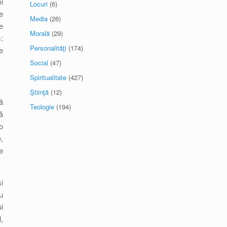
i
Locuri
(6)
e
Media
(26)
e
Morală
(29)
:
Personalităţi
(174)
e
Social
(47)
Spiritualitate
(427)
Ştiinţă
(12)
ă
Teologie
(194)
ă
o
,
e
i
u
i
,