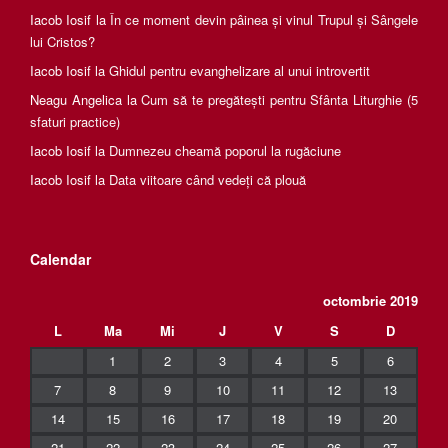
Iacob Iosif
la
În ce moment devin pâinea și vinul Trupul și Sângele
lui Cristos?
Iacob Iosif
la
Ghidul pentru evanghelizare al unui introvertit
Neagu Angelica
la
Cum să te pregătești pentru Sfânta Liturghie (5
sfaturi practice)
Iacob Iosif
la
Dumnezeu cheamă poporul la rugăciune
Iacob Iosif
la
Data viitoare când vedeți că plouă
Calendar
octombrie 2019
L
Ma
Mi
J
V
S
D
1
2
3
4
5
6
7
8
9
10
11
12
13
14
15
16
17
18
19
20
21
22
23
24
25
26
27