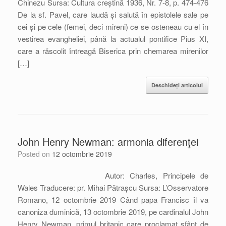
Chinezu Sursa: Cultura creștină 1936, Nr. 7-8, p. 474-476
De la sf. Pavel, care laudă și salută în epistolele sale pe
cei și pe cele (femei, deci mireni) ce se osteneau cu el în
vestirea evangheliei, până la actualul pontifice Pius XI,
care a răscolit întreagă Biserica prin chemarea mirenilor
[…]
Deschideți articolul
John Henry Newman: armonia diferenţei
Posted on
12 octombrie 2019
Autor: Charles, Principele de
Wales Traducere: pr. Mihai Pătrașcu Sursa: L’Osservatore
Romano, 12 octombrie 2019 Când papa Francisc îl va
canoniza duminică, 13 octombrie 2019, pe cardinalul John
Henry Newman, primul britanic care proclamat sfânt de