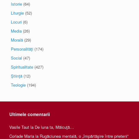
Istorie
(64)
Liturgie
(52)
Locuri
(6)
Media
(26)
Morală
(29)
Personalităţi
(174)
Social
(47)
Spiritualitate
(427)
Ştiinţă
(12)
Teologie
(194)
Ultimele comentarii
Vasile Taut
la
De luna ta, Măicuţă…
Corlade Maria
la
Rugăciunea mentală, o „împărtăşire între prieteni”