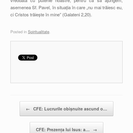
vreodată cu puterile noastre, pentru ca să ajungem,
asemenea Sf. Pavel, în situația în care „nu mai trăiesc eu,
ci Cristos trăiește în mine” (Galateni 2,20).
Posted in
Spiritualitate
.
Post navigation
←
CFE: Lucrurile obișnuite ascund o…
CFE: Prezența lui Isus: a…
→