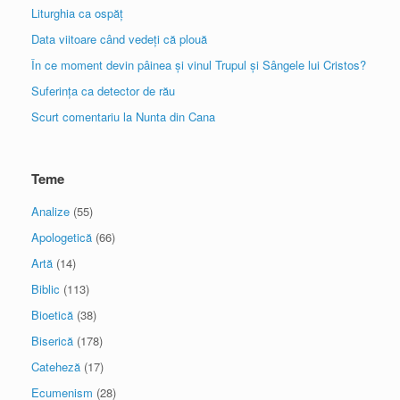
Liturghia ca ospăț
Data viitoare când vedeți că plouă
În ce moment devin pâinea și vinul Trupul și Sângele lui Cristos?
Suferința ca detector de rău
Scurt comentariu la Nunta din Cana
Teme
Analize
(55)
Apologetică
(66)
Artă
(14)
Biblic
(113)
Bioetică
(38)
Biserică
(178)
Cateheză
(17)
Ecumenism
(28)