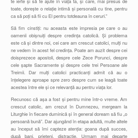
te ierte și să te ajute în viața ta, și care, mai presus de
toate, dorește o relație intimă și personală cu tine, pentru
ca să poți să fii cu El pentru totdeauna în ceruri.”
Să fim cinstiți: nu aceasta este impresia pe care o au
oamenii obișnuiți despre credința catolică. Și problema
este că și dintre noi, cei care am crescut catolici, mulți nu
ne vedem în acest fel credința. Poate am auzit despre cei
doisprezece apostoli, despre cele Zece Porunci, despre
cele șapte Sacramente și despre cele trei Persoane ale
Treimii. Dar mulți catolici practicanți admit că au o
înțelegere aproape spre zero despre cum se leagă toate
acestea între ele și ce relevanță au pentru viața lor.
Recunosc că așa a fost și pentru mine într-o vreme. Am
crescut catolic, am crezut în Dumnezeu, mergeam la
Liturghie în fiecare duminică și în general doream să fiu „o
persoană bună”. Dar ajungând în etapa adultă, multe altele
au început să îmi capteze atenția: goana după succes,
după bani, prieteni, distracție. Urmam mai departe