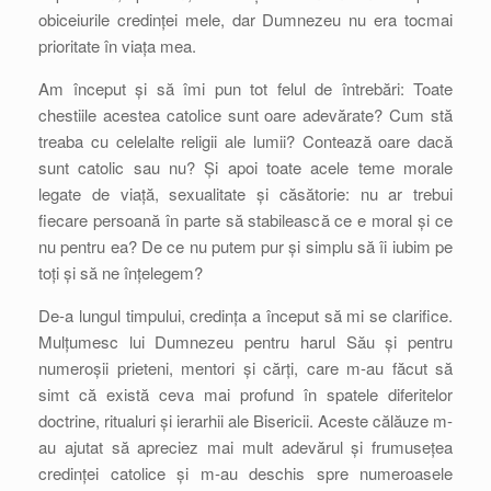
obiceiurile credinței mele, dar Dumnezeu nu era tocmai
prioritate în viața mea.
Am început și să îmi pun tot felul de întrebări: Toate
chestiile acestea catolice sunt oare adevărate? Cum stă
treaba cu celelalte religii ale lumii? Contează oare dacă
sunt catolic sau nu? Și apoi toate acele teme morale
legate de viață, sexualitate și căsătorie: nu ar trebui
fiecare persoană în parte să stabilească ce e moral și ce
nu pentru ea? De ce nu putem pur și simplu să îi iubim pe
toți și să ne înțelegem?
De-a lungul timpului, credința a început să mi se clarifice.
Mulțumesc lui Dumnezeu pentru harul Său și pentru
numeroșii prieteni, mentori și cărți, care m-au făcut să
simt că există ceva mai profund în spatele diferitelor
doctrine, ritualuri și ierarhii ale Bisericii. Aceste călăuze m-
au ajutat să apreciez mai mult adevărul și frumusețea
credinței catolice și m-au deschis spre numeroasele