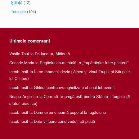
Ştiinţă
(12)
Teologie
(194)
Ultimele comentarii
Vasile Taut
la
De luna ta, Măicuţă…
Corlade Maria
la
Rugăciunea mentală, o „împărtăşire între prieteni”
Iacob Iosif
la
În ce moment devin pâinea și vinul Trupul și Sângele
lui Cristos?
Iacob Iosif
la
Ghidul pentru evanghelizare al unui introvertit
Neagu Angelica
la
Cum să te pregătești pentru Sfânta Liturghie (5
sfaturi practice)
Iacob Iosif
la
Dumnezeu cheamă poporul la rugăciune
Iacob Iosif
la
Data viitoare când vedeți că plouă