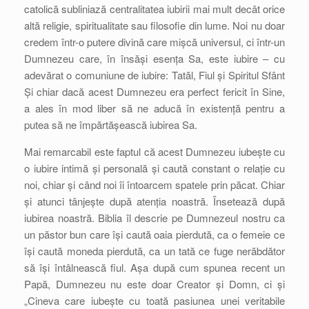
catolică subliniază centralitatea iubirii mai mult decât orice
altă religie, spiritualitate sau filosofie din lume. Noi nu doar
credem într-o putere divină care mișcă universul, ci într-un
Dumnezeu care, în însăși esența Sa, este iubire – cu
adevărat o comuniune de iubire: Tatăl, Fiul și Spiritul Sfânt
Și chiar dacă acest Dumnezeu era perfect fericit în Sine,
a ales în mod liber să ne aducă în existență pentru a
putea să ne împărtășească iubirea Sa.
Mai remarcabil este faptul că acest Dumnezeu iubește cu
o iubire intimă și personală și caută constant o relație cu
noi, chiar și când noi îi întoarcem spatele prin păcat. Chiar
și atunci tânjește după atenția noastră. Însetează după
iubirea noastră. Biblia îl descrie pe Dumnezeul nostru ca
un păstor bun care își caută oaia pierdută, ca o femeie ce
își caută moneda pierdută, ca un tată ce fuge nerăbdător
să își întâlnească fiul. Așa după cum spunea recent un
Papă, Dumnezeu nu este doar Creator și Domn, ci și
„Cineva care iubește cu toată pasiunea unei veritabile