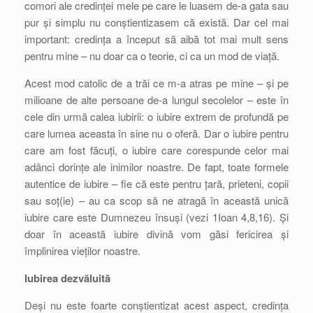
comori ale credinței mele pe care le luasem de-a gata sau
pur și simplu nu conștientizasem că există. Dar cel mai
important: credința a început să aibă tot mai mult sens
pentru mine – nu doar ca o teorie, ci ca un mod de viață.
Acest mod catolic de a trăi ce m-a atras pe mine – și pe
milioane de alte persoane de-a lungul secolelor – este în
cele din urmă calea iubirii: o iubire extrem de profundă pe
care lumea aceasta în sine nu o oferă. Dar o iubire pentru
care am fost făcuți, o iubire care corespunde celor mai
adânci dorințe ale inimilor noastre. De fapt, toate formele
autentice de iubire – fie că este pentru țară, prieteni, copii
sau soț(ie) – au ca scop să ne atragă în această unică
iubire care este Dumnezeu însuși (vezi 1Ioan 4,8,16). Și
doar în această iubire divină vom găsi fericirea și
împlinirea vieților noastre.
Iubirea dezvăluită
Deși nu este foarte conștientizat acest aspect, credința