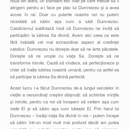
nouă din afară, un standard etic înalt pe care trebuie să îl
atingem pentru a-i face pe plac lui Dumnezeu și a avea
acces în rai. Doar cu puterile noastre noi nu putem
niciodată să iubim așa cum a iubit Dumnezeu.
Catolicismul subliniază însă că Dumnezeu ne invită să
participăm la iubirea Sa divină. Avem aici ceea ce este
fără îndoială cel mai extraordinar aspect al credinței
catolice. Dumnezeu nu dorește doar să ne ierte păcatele.
Dorește să ne umple cu viața Sa. Dorește să ne
transforme inimile. Caută să vindece, să perfecționeze și
chiar să înalțe iubirea noastră umană, pentru ca astfel ea
să participe la iubirea Sa divină perfectă.
Acest lucru l-a făcut Dumnezeu de-a lungul secolelor în
viețile a nenumărați creștini obișnuiți: să schimbe mințile
și inimile, pentru ca noi să începem să vedem așa cum
vede El și să iubim așa cum iubește El. Prin harul lui
Dumnezeu – însăși viața Sa divină în noi – putem începe
să iubim într-un mod mult mai profund decât am putea