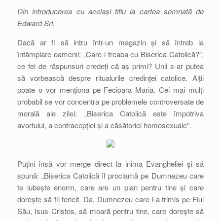
Din introducerea cu același titlu la cartea semnată de
Edward Sri.
Dacă ar fi să intru într-un magazin și să întreb la
întâmplare oamenii: „Care-i treaba cu Biserica Catolică?”,
ce fel de răspunsuri credeți că aș primi? Unii s-ar putea
să vorbească despre ritualurile credinței catolice. Alții
poate o vor menționa pe Fecioara Maria. Cei mai mulți
probabil se vor concentra pe problemele controversate de
morală ale zilei: „Biserica Catolică este împotriva
avortului, a contracepției și a căsătoriei homosexuale”.
Puțini însă vor merge direct la inima Evangheliei și să
spună: „Biserica Catolică îl proclamă pe Dumnezeu care
te iubește enorm, care are un plan pentru tine și care
dorește să fii fericit. Da, Dumnezeu care l-a trimis pe Fiul
Său, Isus Cristos, să moară pentru tine, care dorește să