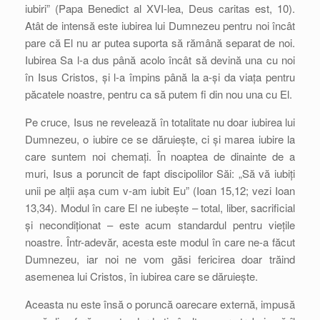
iubiri” (Papa Benedict al XVI-lea, Deus caritas est, 10).
Atât de intensă este iubirea lui Dumnezeu pentru noi încât
pare că El nu ar putea suporta să rămână separat de noi.
Iubirea Sa l-a dus până acolo încât să devină una cu noi
în Isus Cristos, și l-a împins până la a-și da viața pentru
păcatele noastre, pentru ca să putem fi din nou una cu El.
Pe cruce, Isus ne revelează în totalitate nu doar iubirea lui
Dumnezeu, o iubire ce se dăruiește, ci și marea iubire la
care suntem noi chemați. În noaptea de dinainte de a
muri, Isus a poruncit de fapt discipolilor Săi: „Să vă iubiți
unii pe alții așa cum v-am iubit Eu” (Ioan 15,12; vezi Ioan
13,34). Modul în care El ne iubește – total, liber, sacrificial
și necondiționat – este acum standardul pentru viețile
noastre. Într-adevăr, acesta este modul în care ne-a făcut
Dumnezeu, iar noi ne vom găsi fericirea doar trăind
asemenea lui Cristos, în iubirea care se dăruiește.
Aceasta nu este însă o poruncă oarecare externă, impusă