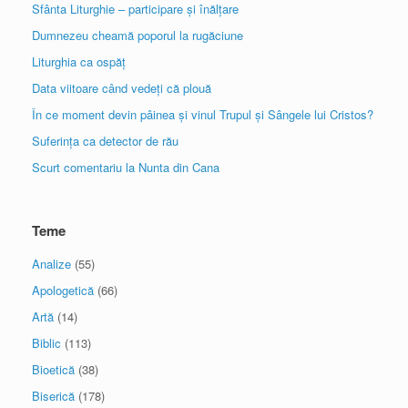
Sfânta Liturghie – participare și înălțare
Dumnezeu cheamă poporul la rugăciune
Liturghia ca ospăț
Data viitoare când vedeți că plouă
În ce moment devin pâinea și vinul Trupul și Sângele lui Cristos?
Suferința ca detector de rău
Scurt comentariu la Nunta din Cana
Teme
Analize
(55)
Apologetică
(66)
Artă
(14)
Biblic
(113)
Bioetică
(38)
Biserică
(178)