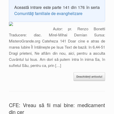
Această intrare este parte 141 din 176 în seria
Comunităţi familiale de evanghelizare
Autor: pr. Renzo Bonetti
Traducere: diac. Mirel-Mihai Demian Sursa:
MisteroGrande.org Cateheza 141 Doar cine e atras de
marea Iubire Îl întâlnește pe Isus Text de bază: In 6,44-51
Dragi prieteni, Ne aflăm din nou, aici, pentru a asculta
Cuvântul lui Isus. Am dori să putem intra în inima Sa, în
sufletul Său, pentru ca, prin […]
Deschideți articolul
CFE: Vreau să fii mai bine: medicament
din cer