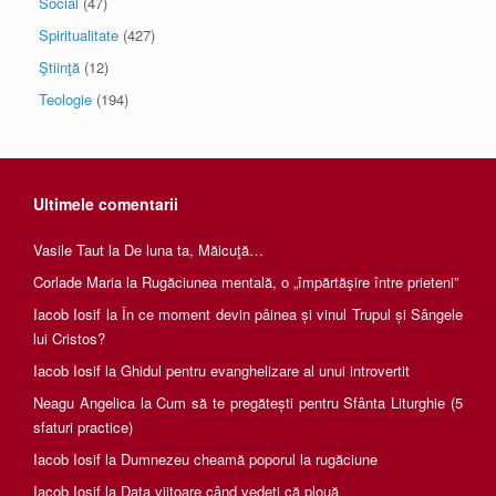
Social
(47)
Spiritualitate
(427)
Ştiinţă
(12)
Teologie
(194)
Ultimele comentarii
Vasile Taut
la
De luna ta, Măicuţă…
Corlade Maria
la
Rugăciunea mentală, o „împărtăşire între prieteni”
Iacob Iosif
la
În ce moment devin pâinea și vinul Trupul și Sângele
lui Cristos?
Iacob Iosif
la
Ghidul pentru evanghelizare al unui introvertit
Neagu Angelica
la
Cum să te pregătești pentru Sfânta Liturghie (5
sfaturi practice)
Iacob Iosif
la
Dumnezeu cheamă poporul la rugăciune
Iacob Iosif
la
Data viitoare când vedeți că plouă