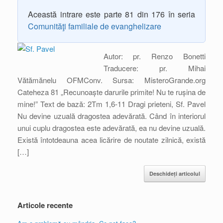
Această intrare este parte 81 din 176 în seria
Comunităţi familiale de evanghelizare
Autor: pr. Renzo Bonetti
Traducere: pr. Mihai
Vătămănelu OFMConv. Sursa: MisteroGrande.org
Cateheza 81 „Recunoaște darurile primite! Nu te rușina de
mine!” Text de bază: 2Tm 1,6-11 Dragi prieteni, Sf. Pavel
Nu devine uzuală dragostea adevărată. Când în interiorul
unui cuplu dragostea este adevărată, ea nu devine uzuală.
Există întotdeauna acea licărire de noutate zilnică, există
[…]
Deschideți articolul
Articole recente