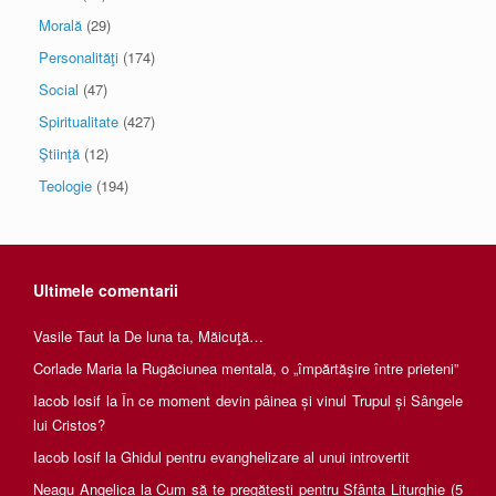
Morală
(29)
Personalităţi
(174)
Social
(47)
Spiritualitate
(427)
Ştiinţă
(12)
Teologie
(194)
Ultimele comentarii
Vasile Taut
la
De luna ta, Măicuţă…
Corlade Maria
la
Rugăciunea mentală, o „împărtăşire între prieteni”
Iacob Iosif
la
În ce moment devin pâinea și vinul Trupul și Sângele
lui Cristos?
Iacob Iosif
la
Ghidul pentru evanghelizare al unui introvertit
Neagu Angelica
la
Cum să te pregătești pentru Sfânta Liturghie (5