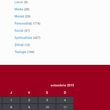
Locuri
(6)
Media
(26)
Morală
(29)
Personalităţi
(174)
Social
(47)
Spiritualitate
(427)
Ştiinţă
(12)
Teologie
(194)
octombrie 2015
J
V
S
D
1
2
3
4
8
9
10
11