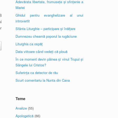
Adevărata libertate, frumusețe și sfințenie a
Mariei
8
Ghidul pentru evanghelizare al unui
introvertit
i
r
Sfânta Liturghie – participare și înălțare
Dumnezeu cheamă poporul la rugăciune
Liturghia ca ospăț
Data viitoare când vedeți că plouă
În ce moment devin pâinea și vinul Trupul și
Sângele lui Cristos?
Suferința ca detector de rău
Scurt comentariu la Nunta din Cana
Teme
Analize
(55)
Apologetică
(66)