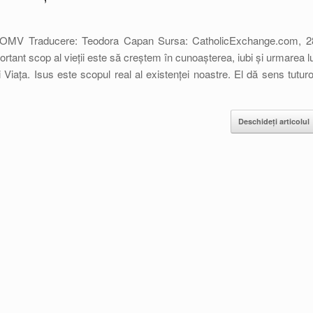
 OMV Traducere: Teodora Capan Sursa: CatholicExchange.com, 2
ortant scop al vieții este să creștem în cunoașterea, iubi și urmarea lu
Viața. Isus este scopul real al existenței noastre. El dă sens tuturo
Deschideți articolul