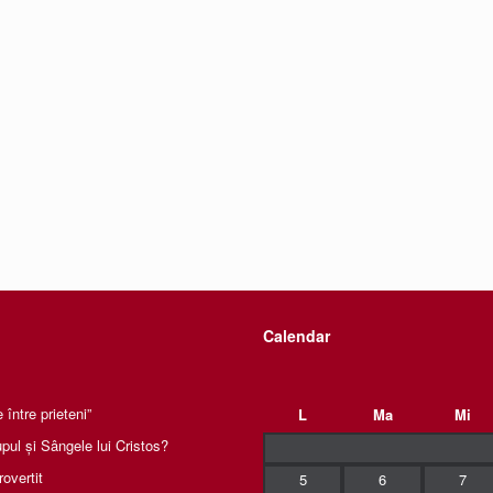
Calendar
între prieteni”
L
Ma
Mi
pul și Sângele lui Cristos?
rovertit
5
6
7