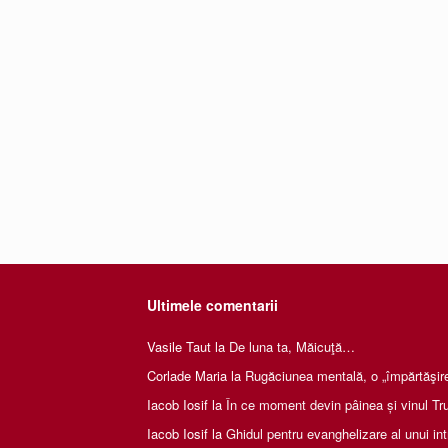
Ultimele comentarii
Vasile Taut
la
De luna ta, Măicuţă…
Corlade Maria
la
Rugăciunea mentală, o „împărtăşire 
Iacob Iosif
la
În ce moment devin pâinea și vinul Tru
Iacob Iosif
la
Ghidul pentru evanghelizare al unui int