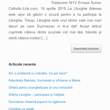
Traducere: M1V Emaus Sursa:
Catholic-Link.com, 18 aprilie 2015 La Liturghie Adesea
este ușor să găsim o scuză pentru a nu participa la
Liturghie. Totuși, Liturghia este unul dintre cele mai mari
daruri pe care Dumnezeu ni le-a dat! Acest articol
cuprinde câteva dintre scuzele cel mai des folosite și
oferă câteva moduri […]
Deschideți articolul
Articole recente
Am o problemă cu mândria. Ce pot face?
Adevărata libertate, frumusețe și sfințenie a Mariei
Ghidul pentru evanghelizare al unui introvertit
Sfânta Liturghie – participare și înălțare
Dumnezeu cheamă poporul la rugăciune
Liturghia ca ospăț