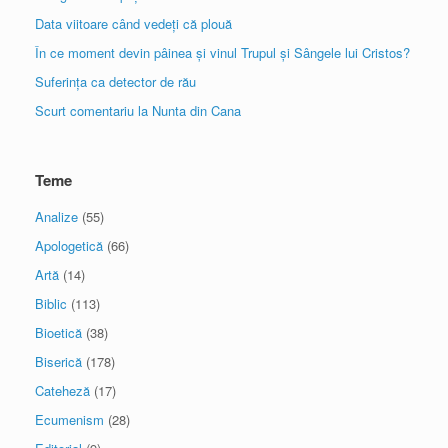
Data viitoare când vedeți că plouă
În ce moment devin pâinea și vinul Trupul și Sângele lui Cristos?
Suferința ca detector de rău
Scurt comentariu la Nunta din Cana
Teme
Analize
(55)
Apologetică
(66)
Artă
(14)
Biblic
(113)
Bioetică
(38)
Biserică
(178)
Cateheză
(17)
Ecumenism
(28)