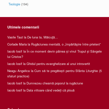
Teologie
(194)
Ultimele comentarii
Vasile Taut
la
De luna ta, Măicuţă…
Corlade Maria
la
Rugăciunea mentală, o „împărtăşire între prieteni”
Iacob Iosif
la
În ce moment devin pâinea și vinul Trupul și Sângele
lui Cristos?
Iacob Iosif
la
Ghidul pentru evanghelizare al unui introvertit
Neagu Angelica
la
Cum să te pregătești pentru Sfânta Liturghie (5
sfaturi practice)
Iacob Iosif
la
Dumnezeu cheamă poporul la rugăciune
Iacob Iosif
la
Data viitoare când vedeți că plouă