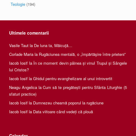
Teologie
(194)
Ultimele comentarii
Vasile Taut
la
De luna ta, Măicuţă…
Corlade Maria
la
Rugăciunea mentală, o „împărtăşire între prieteni”
Iacob Iosif
la
În ce moment devin pâinea și vinul Trupul și Sângele
lui Cristos?
Iacob Iosif
la
Ghidul pentru evanghelizare al unui introvertit
Neagu Angelica
la
Cum să te pregătești pentru Sfânta Liturghie (5
sfaturi practice)
Iacob Iosif
la
Dumnezeu cheamă poporul la rugăciune
Iacob Iosif
la
Data viitoare când vedeți că plouă
Calendar