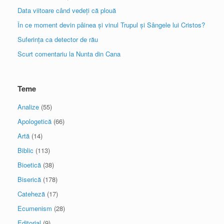
Data viitoare când vedeți că plouă
În ce moment devin pâinea și vinul Trupul și Sângele lui Cristos?
Suferința ca detector de rău
Scurt comentariu la Nunta din Cana
Teme
Analize
(55)
Apologetică
(66)
Artă
(14)
Biblic
(113)
Bioetică
(38)
Biserică
(178)
Cateheză
(17)
Ecumenism
(28)
Editorial
(9)