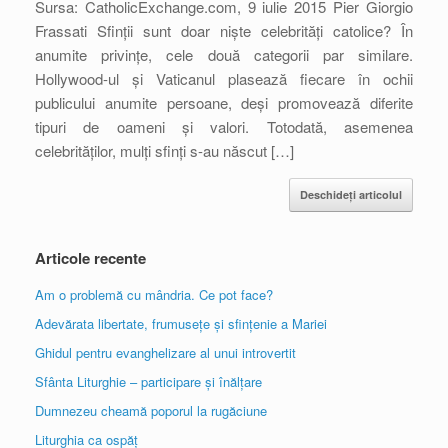
Sursa: CatholicExchange.com, 9 iulie 2015 Pier Giorgio
Frassati Sfinții sunt doar niște celebrități catolice? În
anumite privințe, cele două categorii par similare.
Hollywood-ul și Vaticanul plasează fiecare în ochii
publicului anumite persoane, deși promovează diferite
tipuri de oameni și valori. Totodată, asemenea
celebrităților, mulți sfinți s-au născut […]
Deschideți articolul
Articole recente
Am o problemă cu mândria. Ce pot face?
Adevărata libertate, frumusețe și sfințenie a Mariei
Ghidul pentru evanghelizare al unui introvertit
Sfânta Liturghie – participare și înălțare
Dumnezeu cheamă poporul la rugăciune
Liturghia ca ospăț