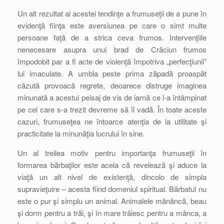
Un alt rezultat al acestei tendinţe a frumuseţii de a pune în
evidenţă fiinţa este aversiunea pe care o simt multe
persoane faţă de a strica ceva frumos. Intervenţiile
nenecesare asupra unui brad de Crăciun frumos
împodobit par a fi acte de violenţă împotriva „perfecţiunii”
lui imaculate. A umbla peste prima zăpadă proaspăt
căzută provoacă regrete, deoarece distruge imaginea
minunată a acestui peisaj de vis de iarnă ce l-a întâmpinat
pe cel care s-a trezit devreme să îl vadă. În toate aceste
cazuri, frumuseţea ne întoarce atenţia de la utilitate şi
practicitate la minunăţia lucrului în sine.
Un al treilea motiv pentru importanţa frumuseţii în
formarea bărbaţilor este acela că revelează şi aduce la
viaţă un alt nivel de existenţă, dincolo de simpla
supravieţuire – acesta fiind domeniul spiritual. Bărbatul nu
este o pur şi simplu un animal. Animalele mănâncă, beau
şi dorm pentru a trăi, şi în mare trăiesc pentru a mânca, a