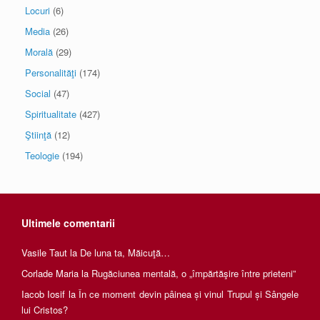
Locuri
(6)
Media
(26)
Morală
(29)
Personalităţi
(174)
Social
(47)
Spiritualitate
(427)
Ştiinţă
(12)
Teologie
(194)
Ultimele comentarii
Vasile Taut
la
De luna ta, Măicuţă…
Corlade Maria
la
Rugăciunea mentală, o „împărtăşire între prieteni”
Iacob Iosif
la
În ce moment devin pâinea și vinul Trupul și Sângele
lui Cristos?