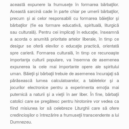
această expunere la frumuseţe în formarea bărbaţilor.
Această sarcină cade în parte chiar pe umerii bărbaţilor,
precum şi ai celor responsabili cu formarea băieţilor şi
bărbaţilor (fie ea formare educativă, spirituală, liturgică
sau culturală). Pentru cei implicaţi în educaţie, înseamnă
a acorda o anumită prioritate artelor liberale, în timp ce
desigur se oferă elevilor o educaţie practică, orientată
spre carieră. Formarea culturală, în timp ce recunoaşte
importanţa culturii populare, va însemna de asemenea
expunerea la cele mai importante opere ale spiritului
uman. Băieţii şi bărbaţii trebuie de asemenea încurajaţi să
părăsească lumea calculatoarelor, a tabletelor şi a
jocurilor electronice pentru a experimenta emoţia mai
puternică a naturii şi a vieţii în aer liber. În fine, bărbaţii
catolici care se pregătesc pentru hirotonire vor vedea ca
fiind misiunea lor să celebreze Liturghii care să ofere
credincioşilor o întrezărire a frumuseţii transcendente a lui
Dumnezeu.