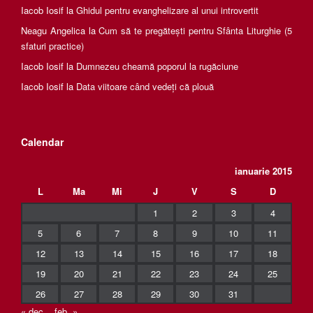
Iacob Iosif
la
Ghidul pentru evanghelizare al unui introvertit
Neagu Angelica
la
Cum să te pregătești pentru Sfânta Liturghie (5
sfaturi practice)
Iacob Iosif
la
Dumnezeu cheamă poporul la rugăciune
Iacob Iosif
la
Data viitoare când vedeți că plouă
Calendar
ianuarie 2015
L
Ma
Mi
J
V
S
D
1
2
3
4
5
6
7
8
9
10
11
12
13
14
15
16
17
18
19
20
21
22
23
24
25
26
27
28
29
30
31
« dec.
feb. »