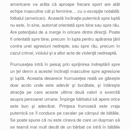
americane va arăta că aproape fiecare sport are atât
echipe masculine cât şi feminine… cu o excepţie notabilă:
fotbalul (american). Această înclinaţie puternică spre luptă
nu este, în sine, automat orientată spre bine sau spre rău.
Are potenţialul de a merge în oricare dintre direcţii. Poate
fi orientată spre bine, precum în lupta pentru apărarea ţării
contra unei agresiuni nedrepte, sau spre rău, precum în
cazul crimei, violului şi a altor acte de violenţă nedreaptă.
Frumuseţea intră în peisaj prin sprijinirea îndreptării spre
un ţel demn a acestei înclinaţii masculine spre agresiune
şi luptă. Aceasta deoarece frumuseţea reală se găseşte
doar acolo unde este adevăr şi bunătate, şi întăreşte
atracţia pe care aceste ultime două valori o exercită
asupra persoanei umane. Împinge bărbatul să apere orice
este bun şi adevărat. Prinţesa frumoasă este vraja
puternică ce îl conduce pe cavaler pe câmpul de bătălie.
Se poate spune că nu este cineva de care un duşman să
se teamă mai mult decât de un bărbat ce intră în bătălie