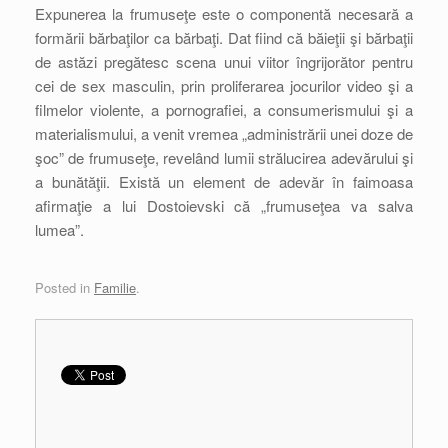
Expunerea la frumuseţe este o componentă necesară a
formării bărbaţilor ca bărbaţi. Dat fiind că băieţii şi bărbaţii
de astăzi pregătesc scena unui viitor îngrijorător pentru
cei de sex masculin, prin proliferarea jocurilor video şi a
filmelor violente, a pornografiei, a consumerismului şi a
materialismului, a venit vremea „administrării unei doze de
şoc” de frumuseţe, revelând lumii strălucirea adevărului şi
a bunătăţii. Există un element de adevăr în faimoasa
afirmaţie a lui Dostoievski că „frumuseţea va salva
lumea”.
Posted in
Familie
.