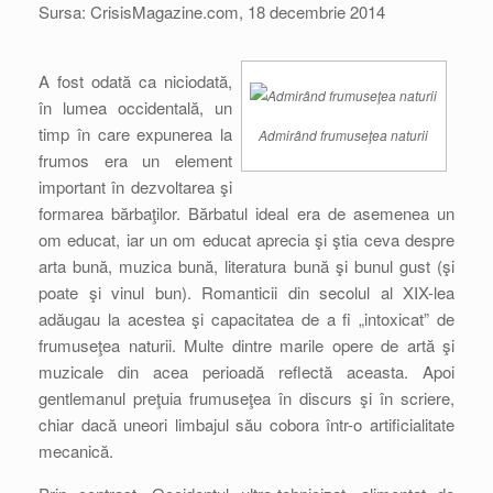
Sursa: CrisisMagazine.com, 18 decembrie 2014
A fost odată ca niciodată,
în lumea occidentală, un
timp în care expunerea la
Admirând frumuseţea naturii
frumos era un element
important în dezvoltarea şi
formarea bărbaţilor. Bărbatul ideal era de asemenea un
om educat, iar un om educat aprecia şi ştia ceva despre
arta bună, muzica bună, literatura bună şi bunul gust (şi
poate şi vinul bun). Romanticii din secolul al XIX-lea
adăugau la acestea şi capacitatea de a fi „intoxicat” de
frumuseţea naturii. Multe dintre marile opere de artă şi
muzicale din acea perioadă reflectă aceasta. Apoi
gentlemanul preţuia frumuseţea în discurs şi în scriere,
chiar dacă uneori limbajul său cobora într-o artificialitate
mecanică.