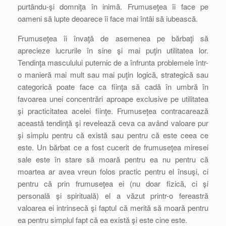
purtându-şi domniţa în inimă. Frumuseţea îi face pe
oameni să lupte deoarece îi face mai întâi să iubească.
Frumuseţea îi învaţă de asemenea pe bărbaţi să
aprecieze lucrurile în sine şi mai puţin utilitatea lor.
Tendinţa masculului puternic de a înfrunta problemele într-
o manieră mai mult sau mai puţin logică, strategică sau
categorică poate face ca fiinţa să cadă în umbră în
favoarea unei concentrări aproape exclusive pe utilitatea
şi practicitatea acelei fiinţe. Frumuseţea contracarează
această tendinţă şi revelează ceva ca având valoare pur
şi simplu pentru că există sau pentru că este ceea ce
este. Un bărbat ce a fost cucerit de frumuseţea miresei
sale este în stare să moară pentru ea nu pentru că
moartea ar avea vreun folos practic pentru el însuşi, ci
pentru că prin frumuseţea ei (nu doar fizică, ci şi
personală şi spirituală) el a văzut printr-o fereastră
valoarea ei intrinsecă şi faptul că merită să moară pentru
ea pentru simplul fapt că ea există şi este cine este.