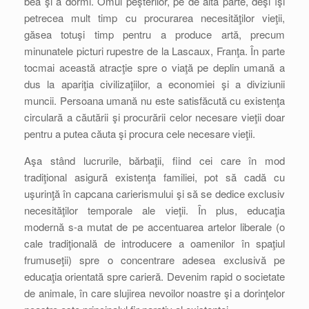
bea şi a dormi. Omul peşterilor, pe de altă parte, deşi îşi
petrecea mult timp cu procurarea necesităţilor vieţii,
găsea totuşi timp pentru a produce artă, precum
minunatele picturi rupestre de la Lascaux, Franţa. În parte
tocmai această atracţie spre o viaţă pe deplin umană a
dus la apariţia civilizaţiilor, a economiei şi a diviziunii
muncii. Persoana umană nu este satisfăcută cu existenţa
circulară a căutării şi procurării celor necesare vieţii doar
pentru a putea căuta şi procura cele necesare vieţii.
Aşa stând lucrurile, bărbaţii, fiind cei care în mod
tradiţional asigură existenţa familiei, pot să cadă cu
uşurinţă în capcana carierismului şi să se dedice exclusiv
necesităţilor temporale ale vieţii. În plus, educaţia
modernă s-a mutat de pe accentuarea artelor liberale (o
cale tradiţională de introducere a oamenilor în spaţiul
frumuseţii) spre o concentrare adesea exclusivă pe
educaţia orientată spre carieră. Devenim rapid o societate
de animale, în care slujirea nevoilor noastre şi a dorinţelor