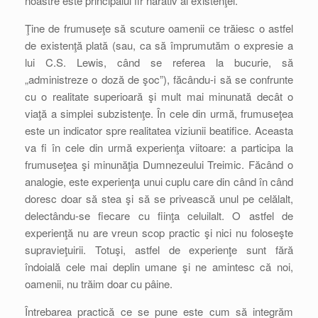
noastre este principalul fir narativ al existenţei.
Ţine de frumuseţe să scuture oamenii ce trăiesc o astfel
de existenţă plată (sau, ca să împrumutăm o expresie a
lui C.S. Lewis, când se referea la bucurie, să
„administreze o doză de şoc”), făcându-i să se confrunte
cu o realitate superioară şi mult mai minunată decât o
viaţă a simplei subzistenţe. În cele din urmă, frumuseţea
este un indicator spre realitatea viziunii beatifice. Aceasta
va fi în cele din urmă experienţa viitoare: a participa la
frumuseţea şi minunăţia Dumnezeului Treimic. Făcând o
analogie, este experienţa unui cuplu care din când în când
doresc doar să stea şi să se privească unul pe celălalt,
delectându-se fiecare cu fiinţa celuilalt. O astfel de
experienţă nu are vreun scop practic şi nici nu foloseşte
supravieţuirii. Totuşi, astfel de experienţe sunt fără
îndoială cele mai deplin umane şi ne amintesc că noi,
oamenii, nu trăim doar cu pâine.
Întrebarea practică ce se pune este cum să integrăm