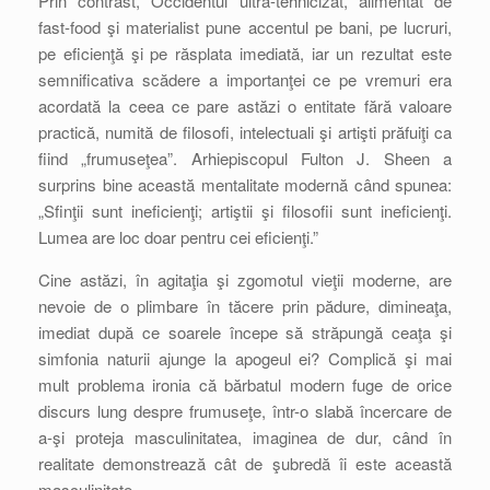
Prin contrast, Occidentul ultra-tehnicizat, alimentat de
fast-food şi materialist pune accentul pe bani, pe lucruri,
pe eficienţă şi pe răsplata imediată, iar un rezultat este
semnificativa scădere a importanţei ce pe vremuri era
acordată la ceea ce pare astăzi o entitate fără valoare
practică, numită de filosofi, intelectuali şi artişti prăfuiţi ca
fiind „frumuseţea”. Arhiepiscopul Fulton J. Sheen a
surprins bine această mentalitate modernă când spunea:
„Sfinţii sunt ineficienţi; artiştii şi filosofii sunt ineficienţi.
Lumea are loc doar pentru cei eficienţi.”
Cine astăzi, în agitaţia şi zgomotul vieţii moderne, are
nevoie de o plimbare în tăcere prin pădure, dimineaţa,
imediat după ce soarele începe să străpungă ceaţa şi
simfonia naturii ajunge la apogeul ei? Complică şi mai
mult problema ironia că bărbatul modern fuge de orice
discurs lung despre frumuseţe, într-o slabă încercare de
a-şi proteja masculinitatea, imaginea de dur, când în
realitate demonstrează cât de şubredă îi este această
masculinitate.