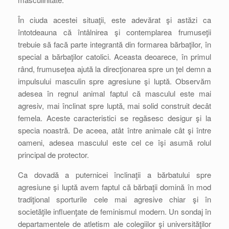
În ciuda acestei situaţii, este adevărat şi astăzi ca
întotdeauna că întâlnirea şi contemplarea frumuseţii
trebuie să facă parte integrantă din formarea bărbaţilor, în
special a bărbaţilor catolici. Aceasta deoarece, în primul
rând, frumuseţea ajută la direcţionarea spre un ţel demn a
impulsului masculin spre agresiune şi luptă. Observăm
adesea în regnul animal faptul că masculul este mai
agresiv, mai înclinat spre luptă, mai solid construit decât
femela. Aceste caracteristici se regăsesc desigur şi la
specia noastră. De aceea, atât între animale cât şi între
oameni, adesea masculul este cel ce îşi asumă rolul
principal de protector.
Ca dovadă a puternicei înclinaţii a bărbatului spre
agresiune şi luptă avem faptul că bărbaţii domină în mod
tradiţional sporturile cele mai agresive chiar şi în
societăţile influenţate de feminismul modern. Un sondaj în
departamentele de atletism ale colegiilor şi universităţilor