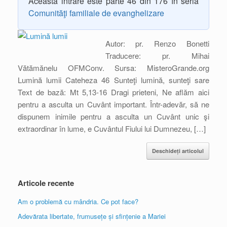
Această intrare este parte 46 din 176 în seria
Comunităţi familiale de evanghelizare
Autor: pr. Renzo Bonetti
Traducere: pr. Mihai
Vătămănelu OFMConv. Sursa: MisteroGrande.org
Lumină lumii Cateheza 46 Sunteţi lumină, sunteţi sare
Text de bază: Mt 5,13-16 Dragi prieteni, Ne aflăm aici
pentru a asculta un Cuvânt important. Într-adevăr, să ne
dispunem inimile pentru a asculta un Cuvânt unic şi
extraordinar în lume, e Cuvântul Fiului lui Dumnezeu, […]
Deschideți articolul
Articole recente
Am o problemă cu mândria. Ce pot face?
Adevărata libertate, frumusețe și sfințenie a Mariei