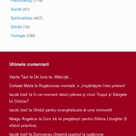
Personalităţi
(174)
Social
(47)
Spiritualitate
(427)
Ştiinţă
(12)
Teologie
(194)
Ultimele comentarii
Vasile Taut
la
De luna ta, Măicuţă…
Corlade Maria
la
Rugăciunea mentală, o „împărtăşire între prieteni”
Iacob Iosif
la
În ce moment devin pâinea și vinul Trupul și Sângele
lui Cristos?
Iacob Iosif
la
Ghidul pentru evanghelizare al unui introvertit
Neagu Angelica
la
Cum să te pregătești pentru Sfânta Liturghie (5
sfaturi practice)
Iacob Iosif
la
Dumnezeu cheamă poporul la rugăciune