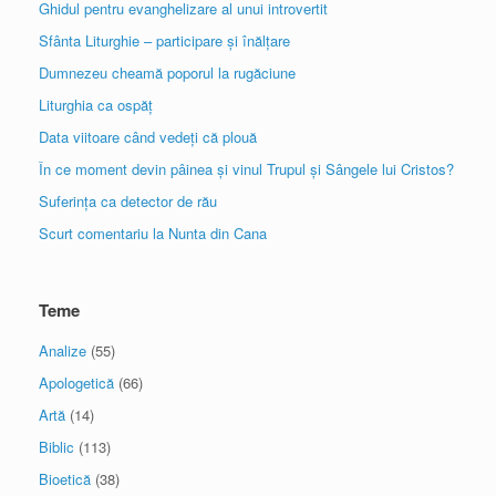
Ghidul pentru evanghelizare al unui introvertit
Sfânta Liturghie – participare și înălțare
Dumnezeu cheamă poporul la rugăciune
Liturghia ca ospăț
Data viitoare când vedeți că plouă
În ce moment devin pâinea și vinul Trupul și Sângele lui Cristos?
Suferința ca detector de rău
Scurt comentariu la Nunta din Cana
Teme
Analize
(55)
Apologetică
(66)
Artă
(14)
Biblic
(113)
Bioetică
(38)