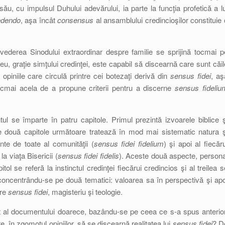
u, cu impulsul Duhului adevărului, ia parte la funcţia profetică a lu
edendo
, aşa încât
consensus
al ansamblului credincioşilor constituie 
 vederea Sinodului extraordinar despre familie se sprijină tocmai p
 graţie simţului credinţei, este capabil să discearnă care sunt căil
opiniile care circulă printre cei botezaţi derivă din
sensus fidei
, aş
tocmai acela de a propune criterii pentru a discerne
sensus fideliu
l se împarte în patru capitole. Primul prezintă izvoarele biblice ş
e două capitole următoare tratează în mod mai sistematic natura ş
inte de toate al comunităţii (
sensus fidei fidelium
) şi apoi al fiecăru
a viaţa Bisericii (
sensus fidei fidelis
). Aceste două aspecte, persona
itol se referă la instinctul credinţei fiecărui credincios şi al treilea s
, concentrându-se pe două tematici: valoarea sa în perspectivă şi apo
tre
sensus fidei
, magisteriu şi teologie.
ant al documentului doarece, bazându-se pe ceea ce s-a spus anterior
 în zgomotul opiniilor, să se discearnă realitatea lui
sensus fidei
? D