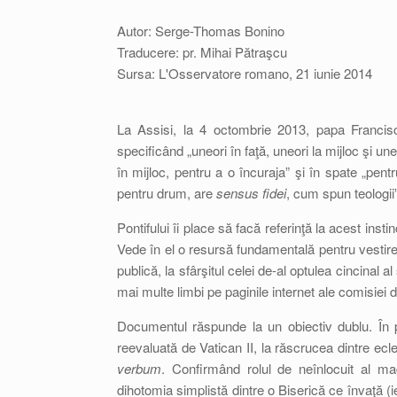
Autor: Serge-Thomas Bonino
Traducere: pr. Mihai Pătraşcu
Sursa: L'Osservatore romano, 21 iunie 2014
La Assisi, la 4 octombrie 2013, papa Francisc
specificând „uneori în faţă, uneori la mijloc şi un
în mijloc, pentru a o încuraja” şi în spate „pentr
pentru drum, are
sensus fidei
, cum spun teologii”
Pontifului îi place să facă referinţă la acest insti
Vede în el o resursă fundamentală pentru vestir
publică, la sfârşitul celei de-al optulea cincinal a
mai multe limbi pe paginile internet ale comisiei 
Documentul răspunde la un obiectiv dublu. În pri
reevaluată de Vatican II, la răscrucea dintre ecle
verbum
. Confirmând rolul de neînlocuit al mag
dihotomia simplistă dintre o Biserică ce învaţă (i