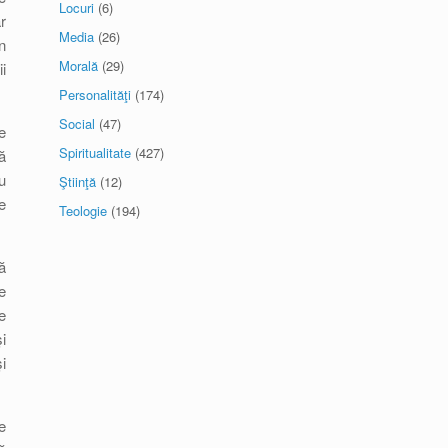
Locuri
(6)
r
Media
(26)
n
Morală
(29)
i
Personalităţi
(174)
Social
(47)
e
Spiritualitate
(427)
ă
u
Ştiinţă
(12)
e
Teologie
(194)
ă
e
e
i
i
e