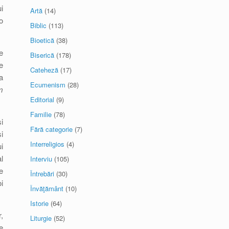
i
Artă
(14)
o
Biblic
(113)
Bioetică
(38)
e
Biserică
(178)
e
Cateheză
(17)
a
Ecumenism
(28)
m
Editorial
(9)
Familie
(78)
i
Fără categorie
(7)
i
Interreligios
(4)
i
l
Interviu
(105)
e
Întrebări
(30)
i
Învăţământ
(10)
Istorie
(64)
,
Liturgie
(52)
e