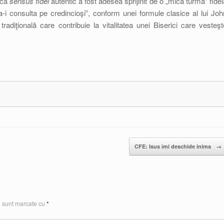
 că
sensus fidei
autentic a fost adesea sprijinit de o „mică turmă” fidel
„a-i consulta pe credincioşi”, conform unei formule clasice al lui Joh
diţională care contribuie la vitalitatea unei Biserici care vesteşt
CFE: Isus îmi deschide inima
→
i sunt marcate cu
*