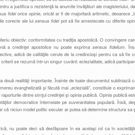
ntru a justifica o rezistenţă la anumite învăţături ale magisteriului, da
sus fidei
orice opinie, oricât ar fi de majoritară aritmetic, deoarece „î
ile corecte ale lui
sensus fidei
pot să fie amestecate cu diferite opini
teriu obiectiv: conformitatea cu tradiţia apostolică. O convingere car
nă a credinţei apostolice nu poate exprima
sensus fidelium
. Îns
ctive, adică de calităţile cerute de la credincioşi pentru ca să fie c
 criterii se rezumă într-un singur cuvânt: eclezialitate, adică participar
la două realităţi importante. Înainte de toate documentul subliniază c
e mereu evanghelizată şi făcută mai „eclezială”, constituie o exprimar
 raporturile dintre simţul credinţei şi opinia publică. Opinia publică est
etăţilor democratice întemeiate pe suveranitatea populară. Însă, deş
ar că niciun model politic secular ar putea să determine structura sa ş
rică, nu poate deci să desfăşoare în ea acelaşi rol ca în societăţil