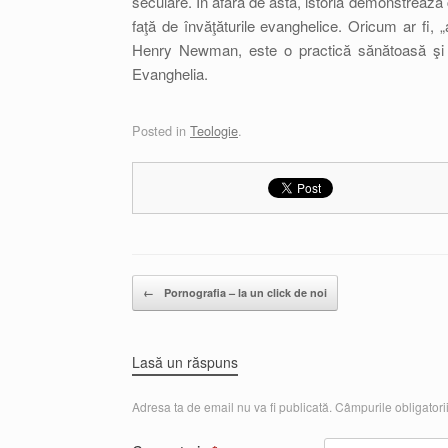
seculare. În afară de asta, istoria demonstrează
faţă de învăţăturile evanghelice. Oricum ar fi, 
Henry Newman, este o practică sănătoasă şi tra
Evanghelia.
Posted in
Teologie
.
Post navigation
←
Pornografia – la un click de noi
Lasă un răspuns
Adresa ta de email nu va fi publicată.
Câmpurile obligatori