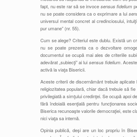
fapt, nu este rar să se invoce
sensus fidelium
pe
nu se poate considera ca o exprimare a lui
sen
universul mental concret al credinciosului, intuiţi
pur umane” (nr. 55).
Cum se alege? Criteriul este dublu. Există un cri
nu se poate prezenta ca o dezvoltare omoge
documentul se ocupă mai ales de criteriile subie
adevărat „subiecţi” ai lui
sensus fidelium
. Aceste
activă la viaţa Bisericii.
Aceste criterii de discernământ trebuie aplicate 
religiozitatea populară, chiar dacă trebuie să fi
privilegiată a simţului credinţei. Se ocupă apoi de
fără îndoială esenţială pentru funcţionarea soci
Biserica recunoaşte valorile democraţiei, este cl
nici viaţa sa internă.
Opinia publică, deşi are un loc propriu în Bise