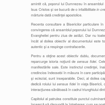
amintit că, poporul lui Dumnezeu în ansamblul să
Isus Cristos şi se bucură de o infailibilitate
in cr
mărturie dată credinţei apostolice.
Recenta consultare a Bisericilor particulare în
convingerea că ansamblul poporului lui Dumnezeu,
Evangheliei pentru ziua de astăzi. Dar nu toate 
încât al doilea obiectiv al documentului este 
autentic şi a respinge contrafacerile.
Pentru a obţine acest obiectiv dublu, documentu
reparcurge istoria noţiunii de
sensus fidei
. Cel
manifestările sale. Este instinctul credinţei, îna
credincios îndeosebi în măsura în care participă l
şi eclezial, sunt inseparabile. Deci, al doilea cap
dedică rolului lui
sensus fidei
în viaţa Bisericii
interacţiunea sănătoasă în cadrul triunghiului din
Capitolul al patrulea constituie punctul culmin
încearcă să răspundă la întrebarea: cum se poate,