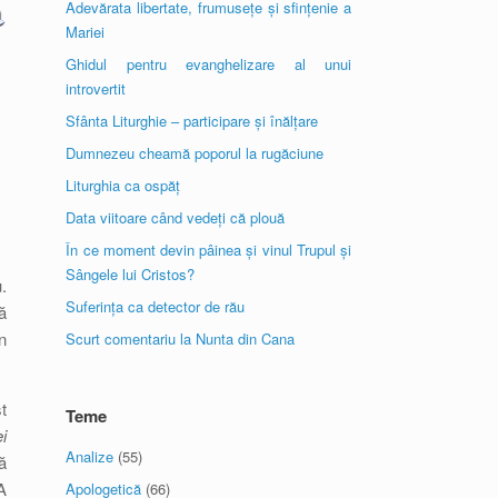
Adevărata libertate, frumusețe și sfințenie a
Mariei
Ghidul pentru evanghelizare al unui
introvertit
Sfânta Liturghie – participare și înălțare
Dumnezeu cheamă poporul la rugăciune
Liturghia ca ospăț
Data viitoare când vedeți că plouă
În ce moment devin pâinea și vinul Trupul și
Sângele lui Cristos?
.
Suferința ca detector de rău
ă
n
Scurt comentariu la Nunta din Cana
t
Teme
i
Analize
(55)
ă
A
Apologetică
(66)