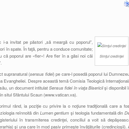
 i-a invitat pe păstori „să meargă cu poporul”,
eori în spate. În faţă, pentru a conduce comunitate;
u că poporul are «fler»! Are fler în a găsi noi căi
Simţul credinţei
.
nct supranatural (
sensus fidei
) pe care-l posedă poporul lui Dumnezeu
ea Evangheliei. Despre această temă Comisia Teologică Internaţional
l său, un document intitulat
Sensus fidei în viaţa Bisericii
şi disponibil î
din situl Sfântului Scaun (www.vatican.va).
mul rând, ia poziţie cu privire la o noţiune tradiţională care a fos
ziologia reînnoită din
Lumen gentium
şi teologia fundamentală din
De
isteriului în transmiterea credinţei, conciliul a voit să depăşeasc
erarhia) şi una care în mod pasiv primeşte învăţăturile (credincioşii). 