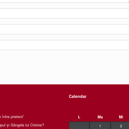
Calendar
între prieteni”
L
Ma
Mi
pul și Sângele lui Cristos?
1
2