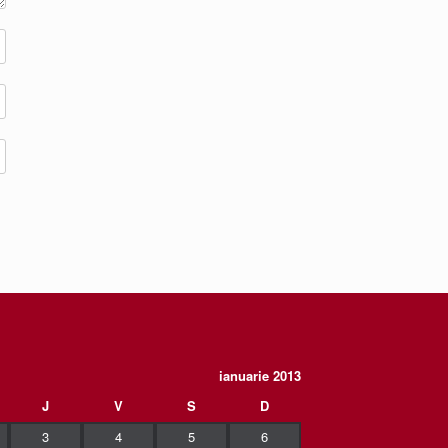
ianuarie 2013
J
V
S
D
3
4
5
6