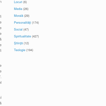
n
Locuri
(6)
Media
(26)
Morală
(29)
i
e
Personalităţi
(174)
e
Social
(47)
e
Spiritualitate
(427)
ă
Ştiinţă
(12)
e
Teologie
(194)
i
e
e
.
l
i
ă