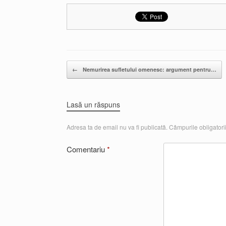
Post navigation
←
Nemurirea sufletului omenesc: argument pentru…
Lasă un răspuns
Adresa ta de email nu va fi publicată.
Câmpurile obligatori
Comentariu
*