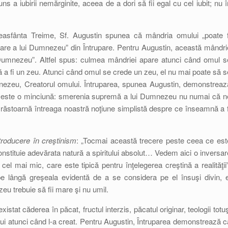
 a iubirii nemărginite, aceea de a dori să fii egal cu cel iubit; nu î
easfânta Treime, Sf. Augustin spunea că mândria omului „poate f
are a lui Dumnezeu” din Întrupare. Pentru Augustin, această mândri
cu Dumnezeu”. Altfel spus: culmea mândriei apare atunci când omul s
ă a fi un zeu. Atunci când omul se crede un zeu, el nu mai poate să s
nezeu, Creatorul omului. Întruparea, spunea Augustin, demonstreaz
pt este o minciună: smerenia supremă a lui Dumnezeu nu numai că n
şi răstoarnă întreaga noastră noţiune simplistă despre ce înseamnă a f
troducere în creştinism
: „Tocmai această trecere peste ceea ce est
stituie adevărata natură a spiritului absolut… Vedem aici o inversar
el mai mic, care este tipică pentru înţelegerea creştină a realităţii”
 lângă greşeala evidentă de a se considera pe el însuşi divin, e
eu trebuie să fii mare şi nu umil.
istat căderea în păcat, fructul interzis, păcatul originar, teologii totuş
i atunci când l-a creat. Pentru Augustin, Întruparea demonstrează c