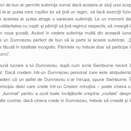
t de bun ar permite suferinţa numai dacă aceasta ar sluji unui scop
ni le-ar putea cere copiilor lor să ţină un regim, să facă exerciţii fizic
ate acestea ar putea atrage o oarecare suferinţă. La un moment dat
daritatea cu copiii: şi părinţii să ţină regimul respectiv, să meargă l
în noua şcoală. Având în vedere suferinţa multă din această lume
 un Dumnezeu perfect de bun să ia parte la aceste suferinţe. „Ş
 făcută în totalitate incognito. Părintele nu trebuie doar să participe l
ucru”.
 bună lucrare a lui Dumnezeu, după cum scrie Swinburne recent î
t
. Dacă credem într-un Dumnezeu personal care este atotputernic
să credem că un astfel de Dumnezeu s-ar întrupa, spune Swinburne. Î
rincipiu deist care crede într-un Creator minuţios – poate cineva c
iluminat” pentru a ocoli toate învăţăturile creştine „ciudate” despr
 alte cuvinte, dacă cineva crede în Dumnezeu, trebuie să creadă şi î