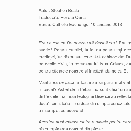
Autor: Stephen Beale
Traducere: Renata Oana
Sursa: Catholic Exchange, 10 ianuarie 2013
Era nevoie ca Dumnezeu să devină om?
Era ine
istorie? Pentru catolici, la fel ca pentru toţi cr
credinţei, iar răspunsul este fără echivoc da: 
pe deplin divin, în persoana lui Isus Cristos, c
pentru păcatele noastre şi împăcându-ne cu El.
Mântuirea de păcat a fost însă singurul motiv al 
în păcat? Astfel de întrebări nu sunt chiar un sa
dintre cele mai mari teologi ai Bisericii au reflect
dacă”, din istorie – nu doar din simplă curiozitate
a întâmplat cu adevărat.
Acestea sunt câteva dintre motivele pentru car
răscumpărarea noastră din păcat: