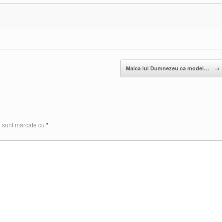
Maica lui Dumnezeu ca model…
→
i sunt marcate cu
*