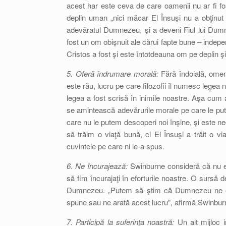
acest har este ceva de care oamenii nu ar fi fos
deplin uman „nici măcar El Însuşi nu a obţinut p
adevăratul Dumnezeu, şi a deveni Fiul lui Dumn
fost un om obişnuit ale cărui fapte bune – indep
Cristos a fost şi este întotdeauna om pe deplin 
5. Oferă îndrumare morală:
Fără îndoială, omen
este rău, lucru pe care filozofii îl numesc lege
legea a fost scrisă în inimile noastre. Aşa cum a
se amintească adevărurile morale pe care le pute
care nu le putem descoperi noi înşine, şi este n
să trăim o viaţă bună, ci El Însuşi a trăit o v
cuvintele pe care ni le-a spus.
6. Ne încurajează:
Swinburne consideră că nu es
să fim încurajaţi în eforturile noastre. O sursă 
Dumnezeu. „Putem să ştim că Dumnezeu ne oferă
spune sau ne arată acest lucru”, afirmă Swinbur
7. Participă la suferinţa noastră:
Un alt mijloc im