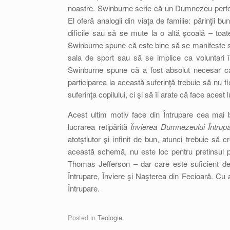
noastre. Swinburne scrie că un Dumnezeu perfec
El oferă analogii din viaţa de familie: părinţii bu
dificile sau să se mute la o altă şcoală – to
Swinburne spune că este bine să se manifeste soli
sala de sport sau să se implice ca voluntari 
Swinburne spune că a fost absolut necesar ca
participarea la această suferinţă trebuie să nu fie
suferinţa copilului, ci şi să îi arate că face acest l
Acest ultim motiv face din Întrupare cea mai
lucrarea retipărită
Învierea Dumnezeului Întrupa
atotştiutor şi infinit de bun, atunci trebuie 
această schemă, nu este loc pentru pretinsul p
Thomas Jefferson – dar care este suficient de „
Întrupare, Înviere şi Naşterea din Fecioară. Cu
Întrupare.
Posted in
Teologie
.