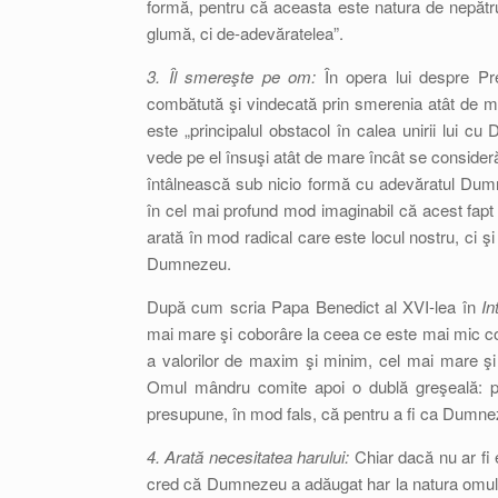
formă, pentru că aceasta este natura de nepătruns
glumă, ci de-adevăratelea”.
3. Îl smereşte pe om:
În opera lui despre Pr
combătută şi vindecată prin smerenia atât de m
este „principalul obstacol în calea unirii lui 
vede pe el însuşi atât de mare încât se consider
întâlnească sub nicio formă cu adevăratul Dum
în cel mai profund mod imaginabil că acest fa
arată în mod radical care este locul nostru, ci 
Dumnezeu.
După cum scria Papa Benedict al XVI-lea în
In
mai mare şi coborâre la ceea ce este mai mic con
a valorilor de maxim şi minim, cel mai mare şi c
Omul mândru comite apoi o dublă greşeală: pe
presupune, în mod fals, că pentru a fi ca Dumnez
4. Arată necesitatea harului:
Chiar dacă nu ar fi ex
cred că Dumnezeu a adăugat har la natura omulu