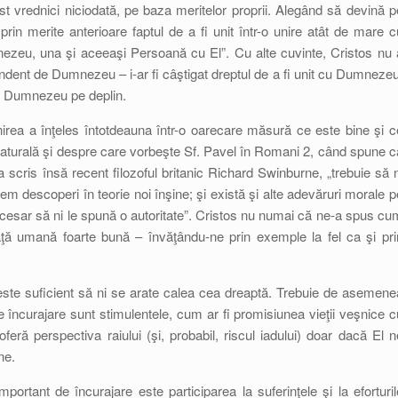
t vrednici niciodată, pe baza meritelor proprii. Alegând să devină p
rin merite anterioare faptul de a fi unit într-o unire atât de mare c
ezeu, una şi aceeaşi Persoană cu El”. Cu alte cuvinte, Cristos nu 
endent de Dumnezeu – i-ar fi câştigat dreptul de a fi unit cu Dumnezeu
şi Dumnezeu pe deplin.
irea a înţeles întotdeauna într-o oarecare măsură ce este bine şi c
a naturală şi despre care vorbeşte Sf. Pavel în Romani 2, când spune c
 scris însă recent filozoful britanic Richard Swinburne, „trebuie să n
m descoperi în teorie noi înşine; şi există şi alte adevăruri morale p
ecesar să ni le spună o autoritate”. Cristos nu numai că ne-a spus cu
iaţă umană foarte bună – învăţându-ne prin exemple la fel ca şi pri
te suficient să ni se arate calea cea dreaptă. Trebuie de asemene
de încurajare sunt stimulentele, cum ar fi promisiunea vieţii veşnice c
 perspectiva raiului (şi, probabil, riscul iadului) doar dacă El n
ne.
portant de încurajare este participarea la suferinţele şi la eforturil