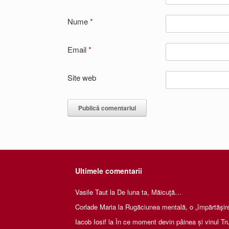
Nume
*
Email
*
Site web
Ultimele comentarii
Vasile Taut
la
De luna ta, Măicuţă…
Corlade Maria
la
Rugăciunea mentală, o „împărtăşire 
Iacob Iosif
la
În ce moment devin pâinea și vinul Tru