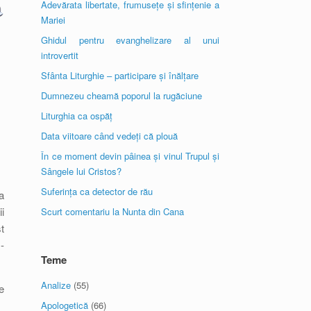
Adevărata libertate, frumusețe și sfințenie a
Mariei
Ghidul pentru evanghelizare al unui
introvertit
Sfânta Liturghie – participare și înălțare
Dumnezeu cheamă poporul la rugăciune
Liturghia ca ospăț
Data viitoare când vedeți că plouă
În ce moment devin pâinea și vinul Trupul și
Sângele lui Cristos?
Suferința ca detector de rău
a
i
Scurt comentariu la Nunta din Cana
t
-
Teme
Analize
(55)
e
Apologetică
(66)