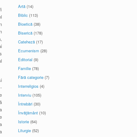
Artă
(14)
i
Biblic
(113)
l
n
Bioetică
(38)
n
Biserică
(178)
,
Cateheză
(17)
i
Ecumenism
(28)
s
Editorial
(9)
l
Familie
(78)
Fără categorie
(7)
i
Interreligios
(4)
-
e
Interviu
(105)
ă
Întrebări
(30)
a
Învăţământ
(10)
e
Istorie
(64)
a
Liturgie
(52)
a