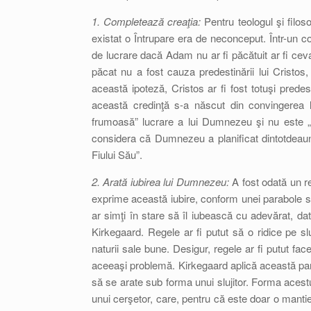
1. Completează creaţia:
Pentru teologul şi filos
existat o Întrupare era de neconceput. Într-un c
de lucrare dacă Adam nu ar fi păcătuit ar fi cev
păcat nu a fost cauza predestinării lui Cristos,
această ipoteză, Cristos ar fi fost totuşi pred
această credinţă s-a născut din convingerea
frumoasă” lucrare a lui Dumnezeu şi nu este „c
considera că Dumnezeu a planificat dintotdeaun
Fiului Său”.
2. Arată iubirea lui Dumnezeu:
A fost odată un re
exprime această iubire, conform unei parabole s
ar simţi în stare să îl iubească cu adevărat, dat
Kirkegaard. Regele ar fi putut să o ridice pe slu
naturii sale bune. Desigur, regele ar fi putut face
aceeaşi problemă. Kirkegaard aplică această par
să se arate sub forma unui slujitor. Forma aces
unui cerşetor, care, pentru că este doar o mantie