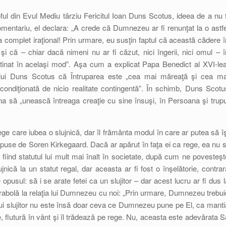
oful din Evul Mediu târziu Fericitul Ioan Duns Scotus, ideea de a nu f
omentariu, el declara: „A crede că Dumnezeu ar fi renunţat la o astfe
a complet iraţional! Prin urmare, eu susţin faptul că această cădere î
 şi că – chiar dacă nimeni nu ar fi căzut, nici îngerii, nici omul – î
estinat în acelaşi mod”. Aşa cum a explicat Papa Benedict al XVI-lea
 lui Duns Scotus că Întruparea este „cea mai măreaţă şi cea ma
ondiţionată de nicio realitate contingentă”. În schimb, Duns Scotu
a să „unească întreaga creaţie cu sine însuşi, în Persoana şi trupu
ge care iubea o slujnică, dar îl frământa modul în care ar putea să îş
puse de Soren Kirkegaard. Dacă ar apărut în faţa ei ca rege, ea nu s
 fiind statutul lui mult mai înalt în societate, după cum ne povesteşt
jnică la un statut regal, dar aceasta ar fi fost o înşelătorie, contrar
 opusul: să i se arate fetei ca un slujitor – dar acest lucru ar fi dus l
abolă la relaţia lui Dumnezeu cu noi: „Prin urmare, Dumnezeu trebui
tui slujitor nu este însă doar ceva ce Dumnezeu pune pe El, ca manti
, flutură în vânt şi îl trădează pe rege. Nu, aceasta este adevărata S