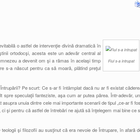
vitabilă o astfel de intervenţie divină dramatică în
eştinii ortodocşi, acesta este un adevăr central al
Dumnezeu a devenit om şi a rămas în acelaşi timp
Fiul s-a întrupat
are s-a născut pentru ca să moară, plătind preţul
Întrupării? Pe scurt: Ce s-ar fi întâmplat dacă nu ar fi existat cădere
lt spre speculaţii fanteziste, aşa cum ar putea părea. Într-adevăr, uni
at asupra unuia dintre cele mai importante scenarii de tipul „ce-ar fi fos
, ci şi pentru că astfel de întrebări ne ajută să înţelegem mai bine ce s
e
teologii şi filozofii au susţinut că era nevoie de Întrupare, în afară d