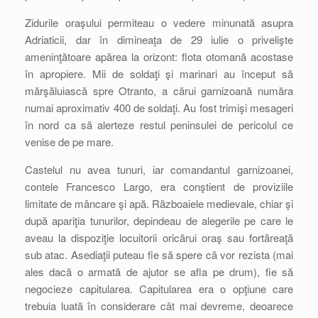
Zidurile oraşului permiteau o vedere minunată asupra
Adriaticii, dar în dimineaţa de 29 iulie o privelişte
ameninţătoare apărea la orizont: flota otomană acostase
în apropiere. Mii de soldaţi şi marinari au început să
mărşăluiască spre Otranto, a cărui garnizoană număra
numai aproximativ 400 de soldaţi. Au fost trimişi mesageri
în nord ca să alerteze restul peninsulei de pericolul ce
venise de pe mare.
Castelul nu avea tunuri, iar comandantul garnizoanei,
contele Francesco Largo, era conştient de proviziile
limitate de mâncare şi apă. Războaiele medievale, chiar şi
după apariţia tunurilor, depindeau de alegerile pe care le
aveau la dispoziţie locuitorii oricărui oraş sau fortăreaţă
sub atac. Asediaţii puteau fie să spere că vor rezista (mai
ales dacă o armată de ajutor se afla pe drum), fie să
negocieze capitularea. Capitularea era o opţiune care
trebuia luată în considerare cât mai devreme, deoarece