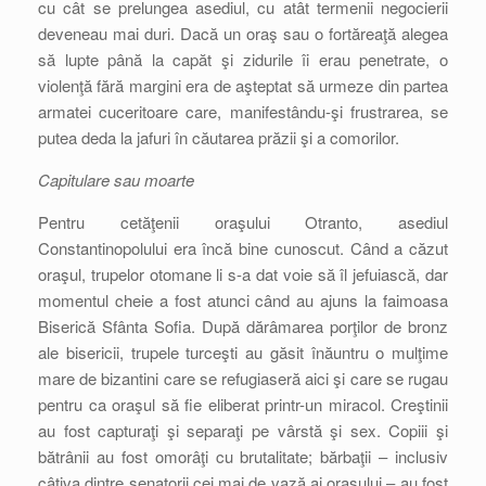
cu cât se prelungea asediul, cu atât termenii negocierii
deveneau mai duri. Dacă un oraş sau o fortăreaţă alegea
să lupte până la capăt şi zidurile îi erau penetrate, o
violenţă fără margini era de aşteptat să urmeze din partea
armatei cuceritoare care, manifestându-şi frustrarea, se
putea deda la jafuri în căutarea prăzii şi a comorilor.
Capitulare sau moarte
Pentru cetăţenii oraşului Otranto, asediul
Constantinopolului era încă bine cunoscut. Când a căzut
oraşul, trupelor otomane li s-a dat voie să îl jefuiască, dar
momentul cheie a fost atunci când au ajuns la faimoasa
Biserică Sfânta Sofia. După dărâmarea porţilor de bronz
ale bisericii, trupele turceşti au găsit înăuntru o mulţime
mare de bizantini care se refugiaseră aici şi care se rugau
pentru ca oraşul să fie eliberat printr-un miracol. Creştinii
au fost capturaţi şi separaţi pe vârstă şi sex. Copiii şi
bătrânii au fost omorâţi cu brutalitate; bărbaţii – inclusiv
câţiva dintre senatorii cei mai de vază ai oraşului – au fost