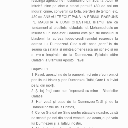
respinga agresiunile musulmanilor din Spania. Acum te
intreb? :cine pe cine a atacat primul? 480 de ani am
indurat crime, convertiri cu forta, pierderi de teritorii etc.
480 de ANI! AU TRECUT PANA LA PRIMUL RASPUNS
PE MASURA A LUMII CRESTINE!. Islamul are ca
fundament ati-crestinismul/iudaismul. Mohamed este un
inselat si un inselator! Coranul este plin de minciuni si
blasfemii la adresa iudeo-crestinismului respectiv la
adresa Lui Dumnezeu!. Cine a citit acea „carte” isi da
seama ca satana si mintea omeneasca au scris-o si nu
e vre-o inspiratie de la Dumnezeu. Epistola către
Galateni a Sfântului Apostol Pavel
Capitolul 1
1. Pavel, apostol nu de la oameni, nici prin vreun om, ci
prin Iisus Hristos şi prin Dumnezeu-Tatăl, Care L-a înviat
pe El din morţi.
2. Şi toţi fraţii care sunt împreună cu mine – Bisericilor
Galatiei:
3. Har vouă şi pace de la Dumnezeu-Tatăl şi de la
Domnul nostru Iisus Hristos,
4. Cel ce S-a dat pe Sine pentru păcatele noastre, ca să
ne scoată pe noi din acest veac rău de acum, după voia
lui Dumnezeu şi a Tatălui nostru,