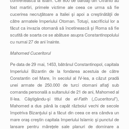
convertească la islam. Cei 800 de bărbaţi din Otranto au
fost martiri, primele victime ale ceea ce urma să fie
cucerirea necruţătoare a Italiei şi apoi a creştinătăţii de
către armatele Imperiului Otoman. Totuşi, sacrificiul lor a
făcut ca invazia otomană să încetinească şi Roma să fie
scutită de soarta ce se abătuse asupra Constantinopolului
cu numai 27 de ani înainte.
Mahomed Cuceritorul
Pe data de 29 mai, 1453, bătrânul Constantinopol, capitala
Imperiului Bizantin de la fondarea acestuia de către
Constantin cel Mare, în secolul al IV-lea, a căzut pradă
unei armate de 250.000 de turci otomani aflaţi sub
comanda personală a sultanului de 21 de ani, Mahomed al
II-lea. Câştigându-şi titlul de
el-Fatih
(„Cuceritorul”),
Mahomed a dus până la capăt războiul vechi de secole
împotriva Bizanţului şi a făcut din ceea ce era cândva un
mare oraş creştin capitala Imperiului Islamic şi punctul de
lansare pentru măreţele sale planuri de dominare a