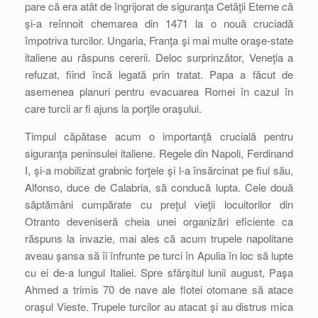
pare că era atât de îngrijorat de siguranţa Cetăţii Eterne că
şi-a reînnoit chemarea din 1471 la o nouă cruciadă
împotriva turcilor. Ungaria, Franţa şi mai multe oraşe-state
italiene au răspuns cererii. Deloc surprinzător, Veneţia a
refuzat, fiind încă legată prin tratat. Papa a făcut de
asemenea planuri pentru evacuarea Romei în cazul în
care turcii ar fi ajuns la porţile oraşului.
Timpul căpătase acum o importanţă crucială pentru
siguranţa peninsulei italiene. Regele din Napoli, Ferdinand
I, şi-a mobilizat grabnic forţele şi l-a însărcinat pe fiul său,
Alfonso, duce de Calabria, să conducă lupta. Cele două
săptămâni cumpărate cu preţul vieţii locuitorilor din
Otranto deveniseră cheia unei organizări eficiente ca
răspuns la invazie, mai ales că acum trupele napolitane
aveau şansa să îi înfrunte pe turci în Apulia în loc să lupte
cu ei de-a lungul Italiei. Spre sfârşitul lunii august, Paşa
Ahmed a trimis 70 de nave ale flotei otomane să atace
oraşul Vieste. Trupele turcilor au atacat şi au distrus mica