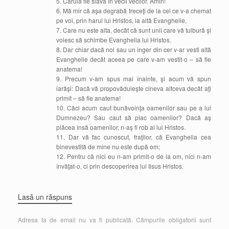
5. Căruia fie slava în vecii vecilor. Amin!
6. Mă mir că aşa degrabă treceţi de la cel ce v-a chemat
pe voi, prin harul lui Hristos, la altă Evanghelie,
7. Care nu este alta, decât că sunt unii care vă tulbură şi
voiesc să schimbe Evanghelia lui Hristos.
8. Dar chiar dacă noi sau un înger din cer v-ar vesti altă
Evanghelie decât aceea pe care v-am vestit-o – să fie
anatema!
9. Precum v-am spus mai înainte, şi acum vă spun
iarăşi: Dacă vă propovăduieşte cineva altceva decât aţi
primit – să fie anatema!
10. Căci acum caut bunăvoinţa oamenilor sau pe a lui
Dumnezeu? Sau caut să plac oamenilor? Dacă aş
plăcea însă oamenilor, n-aş fi rob al lui Hristos.
11. Dar vă fac cunoscut, fraţilor, că Evanghelia cea
binevestită de mine nu este după om;
12. Pentru că nici eu n-am primit-o de la om, nici n-am
învăţat-o, ci prin descoperirea lui Iisus Hristos.
Lasă un răspuns
Adresa ta de email nu va fi publicată.
Câmpurile obligatorii sunt