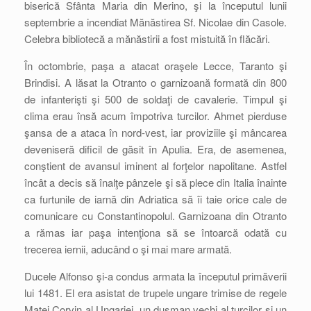
biserică Sfânta Maria din Merino, şi la începutul lunii
septembrie a incendiat Mănăstirea Sf. Nicolae din Casole.
Celebra bibliotecă a mănăstirii a fost mistuită în flăcări.
În octombrie, paşa a atacat oraşele Lecce, Taranto şi
Brindisi. A lăsat la Otranto o garnizoană formată din 800
de infanterişti şi 500 de soldaţi de cavalerie. Timpul şi
clima erau însă acum împotriva turcilor. Ahmet pierduse
şansa de a ataca în nord-vest, iar proviziile şi mâncarea
deveniseră dificil de găsit în Apulia. Era, de asemenea,
conştient de avansul iminent al forţelor napolitane. Astfel
încât a decis să înalţe pânzele şi să plece din Italia înainte
ca furtunile de iarnă din Adriatica să îi taie orice cale de
comunicare cu Constantinopolul. Garnizoana din Otranto
a rămas iar paşa intenţiona să se întoarcă odată cu
trecerea iernii, aducând o şi mai mare armată.
Ducele Alfonso şi-a condus armata la începutul primăverii
lui 1481. El era asistat de trupele ungare trimise de regele
Matei Corvin al Ungariei, un duşman vechi al turcilor şi un