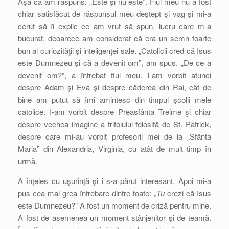
Aşa că am răspuns: „Este şi nu este”. Fiul meu nu a fost
chiar satisfăcut de răspunsul meu deştept şi vag şi mi-a
cerut să îi explic ce am vrut să spun, lucru care m-a
bucurat, deoarece am considerat că era un semn foarte
bun al curiozităţii şi inteligenţei sale. „Catolicii cred că Isus
este Dumnezeu şi că a devenit om”, am spus. „De ce a
devenit om?”, a întrebat fiul meu. I-am vorbit atunci
despre Adam şi Eva şi despre căderea din Rai, cât de
bine am putut să îmi amintesc din timpul şcolii mele
catolice. I-am vorbit despre Preasfânta Treime şi chiar
despre vechea imagine a trifoiului folosită de Sf. Patrick,
despre care mi-au vorbit profesorii mei de la „Sfânta
Maria” din Alexandria, Virginia, cu atât de mult timp în
urmă.
A înţeles cu uşurinţă şi i s-a părut interesant. Apoi mi-a
pus cea mai grea întrebare dintre toate: „
Tu
crezi că Isus
este Dumnezeu?” A fost un moment de criză pentru mine.
A fost de asemenea un moment stânjenitor şi de teamă.