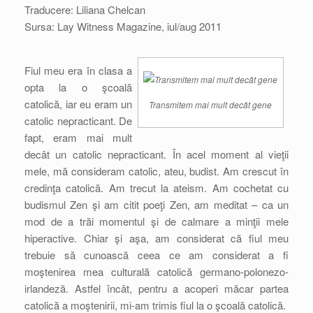
Traducere: Liliana Chelcan
Sursa: Lay Witness Magazine, iul/aug 2011
Fiul meu era în clasa a
opta la o şcoală
catolică, iar eu eram un
Transmitem mai mult decât gene
catolic nepracticant. De
fapt, eram mai mult
decât un catolic nepracticant. În acel moment al vieţii
mele, mă consideram catolic, ateu, budist. Am crescut în
credinţa catolică. Am trecut la ateism. Am cochetat cu
budismul Zen şi am citit poeţi Zen, am meditat – ca un
mod de a trăi momentul şi de calmare a minţii mele
hiperactive. Chiar şi aşa, am considerat că fiul meu
trebuie să cunoască ceea ce am considerat a fi
moştenirea mea culturală catolică germano-polonezo-
irlandeză. Astfel încât, pentru a acoperi măcar partea
catolică a moştenirii, mi-am trimis fiul la o şcoală catolică.