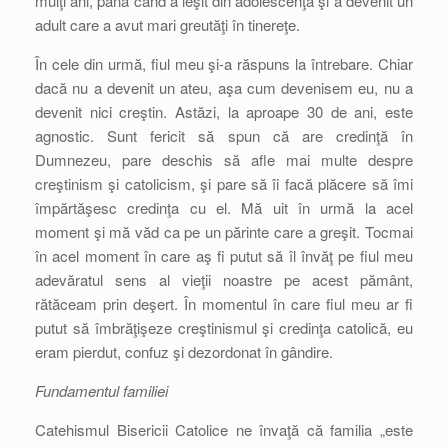
mulţi ani, până când a ieşit din adolescenţă şi a devenit un
adult care a avut mari greutăţi în tinereţe.
În cele din urmă, fiul meu şi-a răspuns la întrebare. Chiar
dacă nu a devenit un ateu, aşa cum devenisem eu, nu a
devenit nici creştin. Astăzi, la aproape 30 de ani, este
agnostic. Sunt fericit să spun că are credinţă în
Dumnezeu, pare deschis să afle mai multe despre
creştinism şi catolicism, şi pare să îi facă plăcere să îmi
împărtăşesc credinţa cu el. Mă uit în urmă la acel
moment şi mă văd ca pe un părinte care a greşit. Tocmai
în acel moment în care aş fi putut să îl învăţ pe fiul meu
adevăratul sens al vieţii noastre pe acest pământ,
rătăceam prin deşert. În momentul în care fiul meu ar fi
putut să îmbrăţişeze creştinismul şi credinţa catolică, eu
eram pierdut, confuz şi dezordonat în gândire.
Fundamentul familiei
Catehismul Bisericii Catolice ne învaţă că familia „este