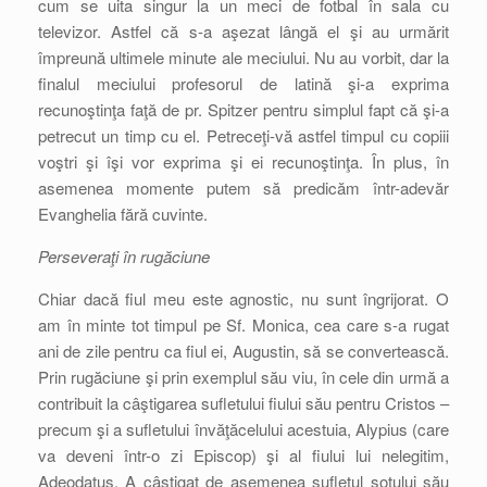
cum se uita singur la un meci de fotbal în sala cu
televizor. Astfel că s-a aşezat lângă el şi au urmărit
împreună ultimele minute ale meciului. Nu au vorbit, dar la
finalul meciului profesorul de latină şi-a exprima
recunoştinţa faţă de pr. Spitzer pentru simplul fapt că şi-a
petrecut un timp cu el. Petreceţi-vă astfel timpul cu copiii
voştri şi îşi vor exprima şi ei recunoştinţa. În plus, în
asemenea momente putem să predicăm într-adevăr
Evanghelia fără cuvinte.
Perseveraţi în rugăciune
Chiar dacă fiul meu este agnostic, nu sunt îngrijorat. O
am în minte tot timpul pe Sf. Monica, cea care s-a rugat
ani de zile pentru ca fiul ei, Augustin, să se convertească.
Prin rugăciune şi prin exemplul său viu, în cele din urmă a
contribuit la câştigarea sufletului fiului său pentru Cristos –
precum şi a sufletului învăţăcelului acestuia, Alypius (care
va deveni într-o zi Episcop) şi al fiului lui nelegitim,
Adeodatus. A câştigat de asemenea sufletul soţului său