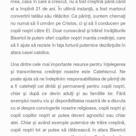
mea, casa în care a crescut, nu a fost creştină până când
el a împlinit 21 de ani. În ultimă instanţă, a fost martorul
convertirii tatălui său rătăcitor. Ca părinţi, suntem chemaţi
nu numai să îl urmăm pe Cristos, ci şi să îi conducem pe
copiii noştri către El. Doar cunoscând şi trăind învăţăturile
Bisericii le putem oferi copiilor noştri mantia credinţei, care
să îi ajute să reziste în faţa furtunii puternice dezlănţuite în
afara casei catolice.
Una dintre cele mai importante resurse pentru înţelegerea
şi transmiterea credinţei noastre este Catehismul. Ne
poate ajuta să ne îndeplinim responsabilitatea de părinţi de
a fi cateheţii cei dintâi şi permanenţi pentru copiii noştri,
chiar şi după ce devin adulţi şi au familiile lor. Fără
exemplul nostru viu şi disponibilitatea noastră de a discuta
cu ei despre convingerile noastre religioase, copiii noştri şi
copiii copiilor noştri ar putea deveni agnostici sau chiar
atei. Chiar şi având exemple puternice de trăire creştină,
copiii noştri tot ar putea să rătăcească în afara Bisericii