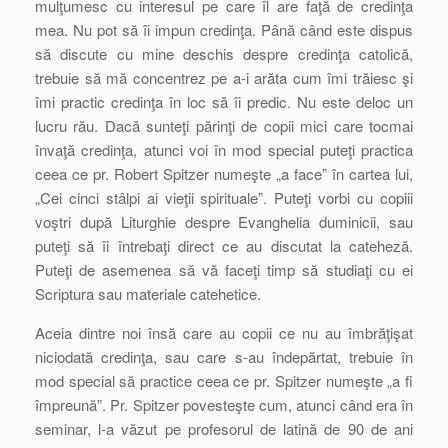
mulţumesc cu interesul pe care îl are faţă de credinţa
mea. Nu pot să îi impun credinţa. Până când este dispus
să discute cu mine deschis despre credinţa catolică,
trebuie să mă concentrez pe a-i arăta cum îmi trăiesc şi
îmi practic credinţa în loc să îi predic. Nu este deloc un
lucru rău. Dacă sunteţi părinţi de copii mici care tocmai
învaţă credinţa, atunci voi în mod special puteţi practica
ceea ce pr. Robert Spitzer numeşte „a face” în cartea lui,
„Cei cinci stâlpi ai vieţii spirituale”. Puteţi vorbi cu copiii
voştri după Liturghie despre Evanghelia duminicii, sau
puteţi să îi întrebaţi direct ce au discutat la cateheză.
Puteţi de asemenea să vă faceţi timp să studiaţi cu ei
Scriptura sau materiale catehetice.
Aceia dintre noi însă care au copii ce nu au îmbrăţişat
niciodată credinţa, sau care s-au îndepărtat, trebuie în
mod special să practice ceea ce pr. Spitzer numeşte „a fi
împreună”. Pr. Spitzer povesteşte cum, atunci când era în
seminar, l-a văzut pe profesorul de latină de 90 de ani