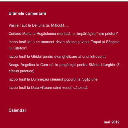
Ultimele comentarii
Vasile Taut
la
De luna ta, Măicuţă…
Corlade Maria
la
Rugăciunea mentală, o „împărtăşire între prieteni”
Iacob Iosif
la
În ce moment devin pâinea și vinul Trupul și Sângele
lui Cristos?
Iacob Iosif
la
Ghidul pentru evanghelizare al unui introvertit
Neagu Angelica
la
Cum să te pregătești pentru Sfânta Liturghie (5
sfaturi practice)
Iacob Iosif
la
Dumnezeu cheamă poporul la rugăciune
Iacob Iosif
la
Data viitoare când vedeți că plouă
Calendar
mai 2012