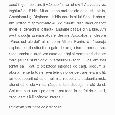
dacă îngerii pe care îi văzuse într-un show TV aveau vreo
legătură cu Biblia. Mi-am scos materialele de studiu biblic,
Catehismul şi Dicţionarul biblic catolic al lui Scott Hahn şi
am petrecut aproximativ 40 de minute discutând despre
îngeri şi demoni şi citindu-i anumite pasaje din Biblie. Am
avut discuţii asemănătoare despre Apocalips şi despre
„Paradisul pierdut” al lui John Milton. Pentru a-i încuraja
explorarea chestiunilor legate de creştinism, i-am dat sau
recomandat o largă varietate de cărţi şi comentarii despre
care ştiu că sunt fidele învăţăturilor Bisericii. Deşi am fost
tentat să îi dau o bibliotecă întreagă de cărţi, precum şi
abonamente la toate revistele catolice pe care le-am citit,
am descoperit că este mult mai receptiv la cadourile mele
atunci când ele vin ca răspuns la o discuţie iniţiată de el.
Cel mai bun lucru pe care îl pot face în astfel de situaţii,
cred, este să îi hrănesc interesul.
Predicaţi prin ceea ce practicaţi