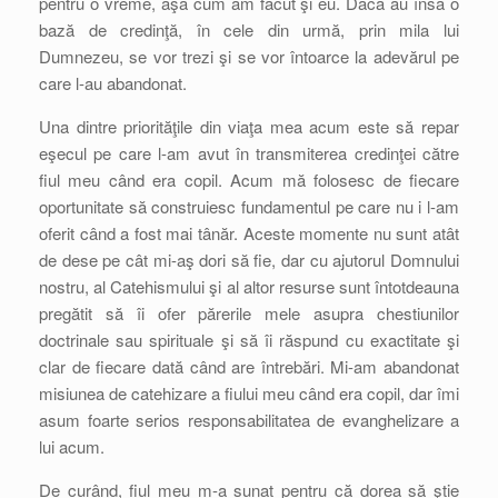
pentru o vreme, aşa cum am făcut şi eu. Dacă au însă o
bază de credinţă, în cele din urmă, prin mila lui
Dumnezeu, se vor trezi şi se vor întoarce la adevărul pe
care l-au abandonat.
Una dintre priorităţile din viaţa mea acum este să repar
eşecul pe care l-am avut în transmiterea credinţei către
fiul meu când era copil. Acum mă folosesc de fiecare
oportunitate să construiesc fundamentul pe care nu i l-am
oferit când a fost mai tânăr. Aceste momente nu sunt atât
de dese pe cât mi-aş dori să fie, dar cu ajutorul Domnului
nostru, al Catehismului şi al altor resurse sunt întotdeauna
pregătit să îi ofer părerile mele asupra chestiunilor
doctrinale sau spirituale şi să îi răspund cu exactitate şi
clar de fiecare dată când are întrebări. Mi-am abandonat
misiunea de catehizare a fiului meu când era copil, dar îmi
asum foarte serios responsabilitatea de evanghelizare a
lui acum.
De curând, fiul meu m-a sunat pentru că dorea să ştie