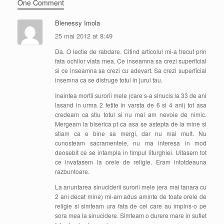
One Comment
Blenessy Imola
25 mai 2012 at 8:49
Da. O lectie de rabdare. Citind articolul mi-a trecut prin
fata ochilor viata mea. Ce inseamna sa crezi superficial
si ce inseamna sa crezi cu adevart. Sa crezi superficial
insemna ca se distruge totul in jurul tau.
Inaintea mortii surorii mele (care s-a sinucis la 33 de ani
lasand in urma 2 fetite in varsta de 6 si 4 ani) tot asa
credeam ca stiu totul si nu mai am nevoie de nimic.
Mergeam la biserica pt ca asa se astepta de la mine si
stiam ca e bine sa mergi, dar nu mai mult. Nu
cunosteam sacramentele, nu ma interesa in mod
deosebit ce se intampla in timpul liturghiei. Uitasem tot
ce invatasem la orele de religie. Eram intotdeauna
razbuntoare.
La anuntarea sinuciderii surorii mele (era mai tanara cu
2 ani decat mine) mi-am adus aminte de toate orele de
religie si simteam ura fata de cei care au impins-o pe
sora mea la sinucidere. Simteam o durere mare in suflet