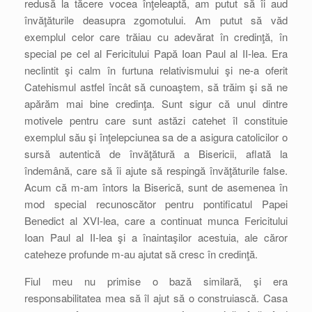
redusă la tăcere vocea înţeleaptă, am putut să îi aud
învăţăturile deasupra zgomotului. Am putut să văd
exemplul celor care trăiau cu adevărat în credinţă, în
special pe cel al Fericitului Papă Ioan Paul al II-lea. Era
neclintit şi calm în furtuna relativismului şi ne-a oferit
Catehismul astfel încât să cunoaştem, să trăim şi să ne
apărăm mai bine credinţa. Sunt sigur că unul dintre
motivele pentru care sunt astăzi catehet îl constituie
exemplul său şi înţelepciunea sa de a asigura catolicilor o
sursă autentică de învăţătură a Bisericii, aflată la
îndemână, care să îi ajute să respingă învăţăturile false.
Acum că m-am întors la Biserică, sunt de asemenea în
mod special recunoscător pentru pontificatul Papei
Benedict al XVI-lea, care a continuat munca Fericitului
Ioan Paul al II-lea şi a înaintaşilor acestuia, ale căror
cateheze profunde m-au ajutat să cresc în credinţă.
Fiul meu nu primise o bază similară, şi era
responsabilitatea mea să îl ajut să o construiască. Casa