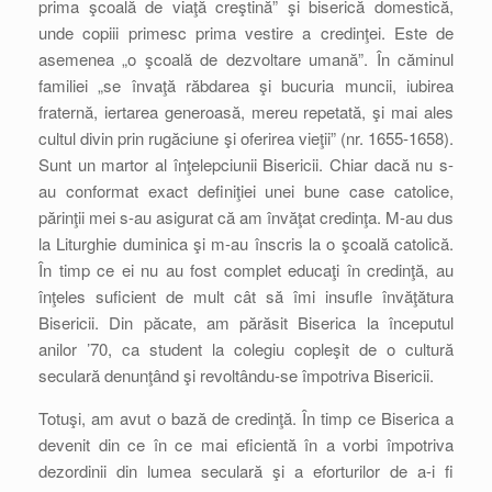
prima şcoală de viaţă creştină” şi biserică domestică,
unde copiii primesc prima vestire a credinţei. Este de
asemenea „o şcoală de dezvoltare umană”. În căminul
familiei „se învaţă răbdarea şi bucuria muncii, iubirea
fraternă, iertarea generoasă, mereu repetată, şi mai ales
cultul divin prin rugăciune şi oferirea vieţii” (nr. 1655-1658).
Sunt un martor al înţelepciunii Bisericii. Chiar dacă nu s-
au conformat exact definiţiei unei bune case catolice,
părinţii mei s-au asigurat că am învăţat credinţa. M-au dus
la Liturghie duminica şi m-au înscris la o şcoală catolică.
În timp ce ei nu au fost complet educaţi în credinţă, au
înţeles suficient de mult cât să îmi insufle învăţătura
Bisericii. Din păcate, am părăsit Biserica la începutul
anilor ’70, ca student la colegiu copleşit de o cultură
seculară denunţând şi revoltându-se împotriva Bisericii.
Totuşi, am avut o bază de credinţă. În timp ce Biserica a
devenit din ce în ce mai eficientă în a vorbi împotriva
dezordinii din lumea seculară şi a eforturilor de a-i fi