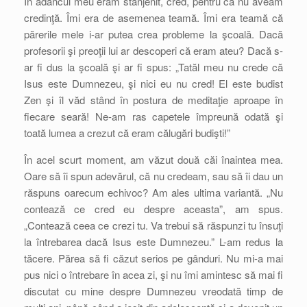
În adâncul meu eram stânjenit, cred, pentru că nu aveam
credinţă. Îmi era de asemenea teamă. Îmi era teamă că
părerile mele i-ar putea crea probleme la şcoală. Dacă
profesorii şi preoţii lui ar descoperi că eram ateu? Dacă s-
ar fi dus la şcoală şi ar fi spus: „Tatăl meu nu crede că
Isus este Dumnezeu, şi nici eu nu cred! El este budist
Zen şi îl văd stând în postura de meditaţie aproape în
fiecare seară! Ne-am ras capetele împreună odată şi
toată lumea a crezut că eram călugări budişti!”
În acel scurt moment, am văzut două căi înaintea mea.
Oare să îi spun adevărul, că nu credeam, sau să îi dau un
răspuns oarecum echivoc? Am ales ultima variantă. „Nu
contează ce cred eu despre aceasta”, am spus.
„Contează ceea ce crezi tu. Va trebui să răspunzi tu însuţi
la întrebarea dacă Isus este Dumnezeu.” L-am redus la
tăcere. Părea să fi căzut serios pe gânduri. Nu mi-a mai
pus nici o întrebare în acea zi, şi nu îmi amintesc să mai fi
discutat cu mine despre Dumnezeu vreodată timp de