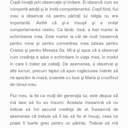
Copiii învaţă prin observaţie şi imitare. Ei observă cum se
comportă adulţii şi le imită comportamentul. Copil fiind, fiul
meu a observat că pentru părinţii lui religia nu era
importantă. Astfel că şi-a însuşit şi a imitat
comportamentul nostru. Ca tânăr, însă, a fost martor la
schimbarea mea. Este martor la cât de mult înseamnă
pentru mine şi pentru convertirea mea iubirea pentru
Cristos şi pentru Mireasa Sa. Mi-a şi spus că a observat
cum credinţa a adus o schimbare în viaţa mea, în modul
în care îi tratez pe ceilalţi. De asemenea, a observat şi
alte lucruri, precum faptul că spun rugăciunea înainte să
ne aşezăm la masă, icoanele cu Isus şi Maria şi crucifixul
din biroul meu.
Fiul meu, la fel ca mulţi din generaţia lui, este dispus să
mă lase să fiu eu însumi. Aceasta înseamnă că nu
trebuie să îmi ascund credinţa de el. Înseamnă de
asemenea că trebuie să îl las să fie el însuşi, ceea ce
poate fi foarte greu pentru un părinte. Trebuie să mă