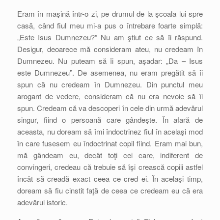
Eram în maşină într-o zi, pe drumul de la şcoala lui spre
casă, când fiul meu mi-a pus o întrebare foarte simplă:
„Este Isus Dumnezeu?” Nu am ştiut ce să îi răspund.
Desigur, deoarece mă consideram ateu, nu credeam în
Dumnezeu. Nu puteam să îi spun, aşadar: „Da – Isus
este Dumnezeu”. De asemenea, nu eram pregătit să îi
spun că nu credeam în Dumnezeu. Din punctul meu
arogant de vedere, consideram că nu era nevoie să îi
spun. Credeam că va descoperi în cele din urmă adevărul
singur, fiind o persoană care gândeşte. În afară de
aceasta, nu doream să îmi îndoctrinez fiul în acelaşi mod
în care fusesem eu îndoctrinat copil fiind. Eram mai bun,
mă gândeam eu, decât toţi cei care, indiferent de
convingeri, credeau că trebuie să îşi crească copiii astfel
încât să creadă exact ceea ce cred ei. În acelaşi timp,
doream să fiu cinstit faţă de ceea ce credeam eu că era
adevărul istoric.