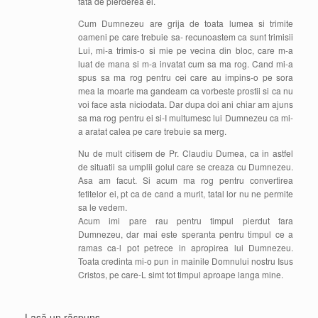
fata de pierderea ei.
Cum Dumnezeu are grija de toata lumea si trimite
oameni pe care trebuie sa- recunoastem ca sunt trimisii
Lui, mi-a trimis-o si mie pe vecina din bloc, care m-a
luat de mana si m-a invatat cum sa ma rog. Cand mi-a
spus sa ma rog pentru cei care au impins-o pe sora
mea la moarte ma gandeam ca vorbeste prostii si ca nu
voi face asta niciodata. Dar dupa doi ani chiar am ajuns
sa ma rog pentru ei si-I multumesc lui Dumnezeu ca mi-
a aratat calea pe care trebuie sa merg.
Nu de mult citisem de Pr. Claudiu Dumea, ca in astfel
de situatii sa umplii golul care se creaza cu Dumnezeu.
Asa am facut. Si acum ma rog pentru convertirea
fetitelor ei, pt ca de cand a murit, tatal lor nu ne permite
sa le vedem.
Acum imi pare rau pentru timpul pierdut fara
Dumnezeu, dar mai este speranta pentru timpul ce a
ramas ca-l pot petrece in apropirea lui Dumnezeu.
Toata credinta mi-o pun in mainile Domnului nostru Isus
Cristos, pe care-L simt tot timpul aproape langa mine.
Lasă un răspuns