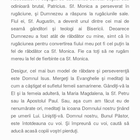
odinioară brutal, Patricius. Sf. Monica a perseverat în
rugăciune, şi Dumnezeu a răspuns la rugăciunile sale.
Fiul ei, Sf. Augustin, a devenit unul dintre cei mai de
seamă gânditori şi teologi ai Bisericii. Deoarece
Dumnezeu a fost atât de răbdător cu mine, simt că în
rugăciunea pentru convertirea fiului meu pot fi cel puţin la
fel de răbdător ca Sf. Monica. Fie ca toţi să ne rugăm
mereu la fel de fierbinte ca Sf. Monica.
Desigur, cel mai bun model de răbdare şi perseverenţă
este Domnul Isus. Mergeţi la Evanghelie şi meditaţi la
cum a câştigat el sufletul femeii samarinene. Gândiţi-vă la
El şi la femeia adulteră, la Maria Magdalena, la Sf. Petru
sau la Apostolul Paul. Sau, aşa cum am făcut eu de
nenumărate ori, meditaţi la icoana Domnului nostru ţinând
pe umerii Lui. Liniştiţi-vă. Domnul nostru, Bunul Păstor,
este întotdeauna cu voi. Şi împreună cu voi, caută să
aducă acasă copiii voştri pierduţi.