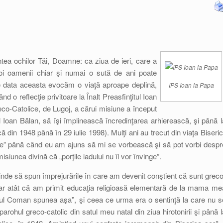
ea ochilor Tăi, Doamne: ca ziua de ieri, care a
noi oamenii chiar şi numai o sută de ani poate
e data aceasta evocăm o viaţă aproape deplină,
IPS Ioan la Papa
d o reflecţie privitoare la Înalt Preasfinţitul Ioan
co-Catolice, de Lugoj, a cărui misiune a început
 Ioan Bălan, să îşi împlinească încredinţarea arhierească, şi până l
ă din 1948 până în 29 iulie 1998). Mulţi ani au trecut din viaţa Biserici
ptate” până când eu am ajuns să mi se vorbească şi să pot vorbi despr
isiunea divină că „porţile iadului nu îl vor învinge”.
nde să spun împrejurările în care am devenit conştient că sunt greco
oar atât că am primit educaţia religioasă elementară de la mama me
eotul Coman spunea aşa”, şi ceea ce urma era o sentinţă la care nu s
rohul greco-catolic din satul meu natal din ziua hirotonirii şi până l