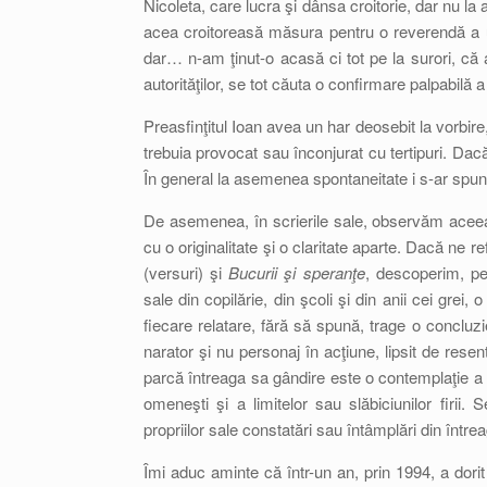
Nicoleta, care lucra şi dânsa croitorie, dar nu la
acea croitoreasă măsura pentru o reverendă a 
dar… n-am ţinut-o acasă ci tot pe la surori, că a
autorităţilor, se tot căuta o confirmare palpabilă
Preasfinţitul Ioan avea un har deosebit la vorbire
trebuia provocat sau înconjurat cu tertipuri. Da
În general la asemenea spontaneitate i s-ar spun
De asemenea, în scrierile sale, observăm aceeaşi 
cu o originalitate şi o claritate aparte. Dacă ne re
(versuri) şi
Bucurii şi speranţe
, descoperim, pe
sale din copilărie, din şcoli şi din anii cei grei,
fiecare relatare, fără să spună, trage o concluz
narator şi nu personaj în acţiune, lipsit de res
parcă întreaga sa gândire este o contemplaţie a 
omeneşti şi a limitelor sau slăbiciunilor firii.
propriilor sale constatări sau întâmplări din între
Îmi aduc aminte că într-un an, prin 1994, a dorit 