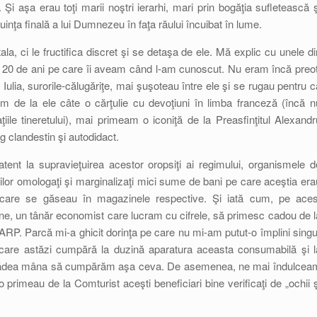
 Şi aşa erau toţi marii noştri ierarhi, mari prin bogăţia sufletească ş
iruinţa finală a lui Dumnezeu în faţa răului încuibat în lume.
tala, ci le fructifica discret şi se detaşa de ele. Mă explic cu unele di
ste 20 de ani pe care îi aveam când l-am cunoscut. Nu eram încă preot
ulia, surorile-călugăriţe, mai şuşoteau între ele şi se rugau pentru c
m de la ele câte o cărţulie cu devoţiuni în limba franceză (încă n
ţiile tineretului), mai primeam o iconiţă de la Preasfinţitul Alexandr
og clandestin şi autodidact.
nt la supravieţuirea acestor oropsiţi ai regimului, organismele d
ţilor omologaţi şi marginalizaţi mici sume de bani pe care aceştia era
se care se găseau în magazinele respective. Şi iată cum, pe aces
e, un tânăr economist care lucram cu cifrele, să primesc cadou de l
RP. Parcă mi-a ghicit dorinţa pe care nu mi-am putut-o împlini singu
r care astăzi cumpără la duzină aparatura aceasta consumabilă şi l
ne dădea mâna să cumpărăm aşa ceva. De asemenea, ne mai îndulcea
 primeau de la Comturist aceşti beneficiari bine verificaţi de „ochii ş