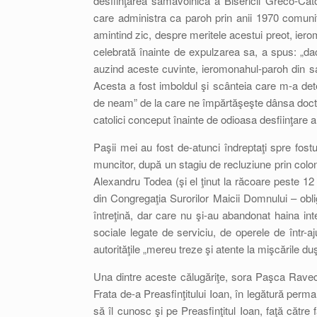
desfiinţarea samavolnică a Bisericii Greco-Cat
care administra ca paroh prin anii 1970 comun
amintind zic, despre meritele acestui preot, iero
celebrată înainte de expulzarea sa, a spus: „d
auzind aceste cuvinte, ieromonahul-paroh din sat
Acesta a fost imboldul şi scânteia care m-a de
de neam” de la care ne împărtăşeşte dânsa doctri
catolici conceput înainte de odioasa desfiinţare
Paşii mei au fost de-atunci îndreptaţi spre fostu
muncitor, după un stagiu de recluziune prin colo
Alexandru Todea (şi el ţinut la răcoare peste 12 
din Congregaţia Surorilor Maicii Domnului – obli
întreţină, dar care nu şi-au abandonat haina interi
sociale legate de serviciu, de operele de într-
autorităţile „mereu treze şi atente la mişcările du
Una dintre aceste călugăriţe, sora Paşca Rave
Frata de-a Preasfinţitului Ioan, în legătură per
să îl cunosc şi pe Preasfinţitul Ioan, faţă către