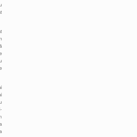
u
t
t
n
ă
e
u
e
i
i
u
-
m
a
a