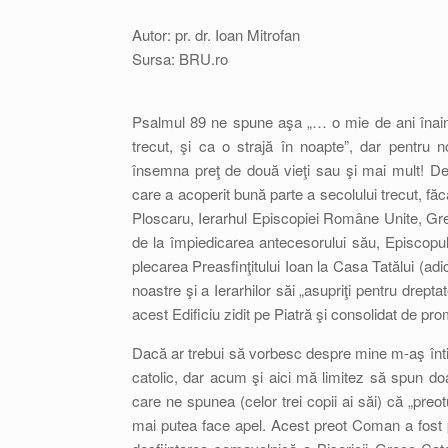
Autor: pr. dr. Ioan Mitrofan
Sursa: BRU.ro
Psalmul 89 ne spune aşa „… o mie de ani înaint
trecut, şi ca o strajă în noapte”, dar pentru 
însemna preţ de două vieţi sau şi mai mult! D
care a acoperit bună parte a secolului trecut, făcân
Ploscaru, Ierarhul Episcopiei Române Unite, Gre
de la împiedicarea antecesorului său, Episcopul
plecarea Preasfinţitului Ioan la Casa Tatălui (adic
noastre şi a Ierarhilor săi „asupriţi pentru dre
acest Edificiu zidit pe Piatră şi consolidat de prom
Dacă ar trebui să vorbesc despre mine m-aş înti
catolic, dar acum şi aici mă limitez să spun d
care ne spunea (celor trei copii ai săi) că „pr
mai putea face apel. Acest preot Coman a fost pa