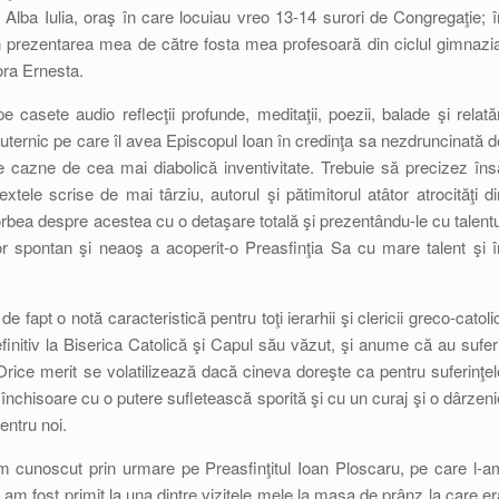
Alba Iulia, oraş în care locuiau vreo 13-14 surori de Congregaţie; î
in prezentarea mea de către fosta mea profesoară din ciclul gimnazia
ra Ernesta.
 casete audio reflecţii profunde, meditaţii, poezii, balade şi relatăr
 puternic pe care îl avea Episcopul Ioan în credinţa sa nezdruncinată d
, de cazne de cea mai diabolică inventivitate. Trebuie să precizez îns
extele scrise de mai târziu, autorul şi pătimitorul atâtor atrocităţi di
 vorbea despre acestea cu o detaşare totală şi prezentându-le cu talentu
tor spontan şi neaoş a acoperit-o Preasfinţia Sa cu mare talent şi î
 fapt o notă caracteristică pentru toţi ierarhii şi clericii greco-catolic
finitiv la Biserica Catolică şi Capul său văzut, şi anume că au suferi
ice merit se volatilizează dacă cineva doreşte ca pentru suferinţel
 închisoare cu o putere sufletească sporită şi cu un curaj şi o dârzeni
entru noi.
m cunoscut prin urmare pe Preasfinţitul Ioan Ploscaru, pe care l-a
am fost primit la una dintre vizitele mele la masa de prânz la care er