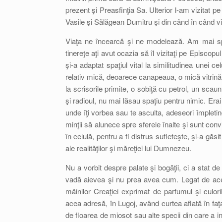
prezent şi Preasfinţia Sa. Ulterior l-am vizitat p
Vasile şi Sălăgean Dumitru şi din când în când viz
Viaţa ne încearcă şi ne modelează. Am mai sp
tinereţe aţi avut ocazia să îl vizitaţi pe Episcopu
şi-a adaptat spaţiul vital la similitudinea unei
relativ mică, deoarece canapeaua, o mică vitrină 
la scrisorile primite, o sobiţă cu petrol, un sc
şi radioul, nu mai lăsau spaţiu pentru nimic. Era
unde îţi vorbea sau te asculta, adeseori împletind
minţii să alunece spre sferele înalte şi sunt convi
în celulă, pentru a fi distrus sufleteşte, şi-a găs
ale realităţilor şi măreţiei lui Dumnezeu.
Nu a vorbit despre palate şi bogăţii, ci a stat 
vadă aievea şi nu prea avea cum. Legat de ac
mâinilor Creaţiei exprimat de parfumul şi culoril
acea adresă, în Lugoj, având curtea aflată în faţa
de floarea de miosot sau alte specii din care a in