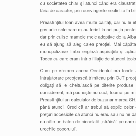
cu societatea chiar şi atunci când era claustrat.
tăria de caracter, prin convingerile neclintite în b
Preasfinţitul Ioan avea multe calităţi, dar nu le e
gesturile sale care m-au fericit la cei puţin pe
dar prin culise mamele mele adoptive de la Alba I
eu să ajung să aleg calea preoţiei. Mai căpăta
monopolizase limba engleză aspiraţiile şi aplica
Todea cu care eram într-o filiaţie de student teol
Cum pe vremea aceea Occidentul era foarte ate
întrajutorare preoţească trimiteau prin OJT preo
obligaţi să le cheltuiască pe diferite produ
considerent, mă pocneşte norocul, tocmai pe min
Preasfinţitul un calculator de buzunar marca SHA
până atunci. Cred că ar trebui să explic celo
preţuri accesibile că atunci nu erau sau nu 
cu câte un baton de ciocolată „străină” pe care o
urechile poporului”.