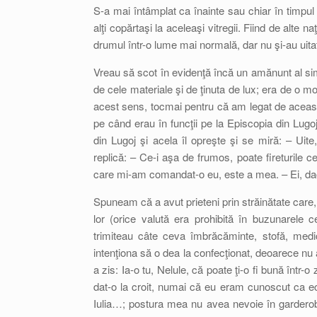
S-a mai întâmplat ca înainte sau chiar în timpul
alţi copărtaşi la aceleaşi vitregii. Fiind de alte na
drumul într-o lume mai normală, dar nu şi-au uitat 
Vreau să scot în evidenţă încă un amănunt al simpl
de cele materiale şi de ţinuta de lux; era de o 
acest sens, tocmai pentru că am legat de aceast
pe când erau în funcţii pe la Episcopia din Lugoj,
din Lugoj şi acela îl opreşte şi se miră: – Ui
replică: – Ce-i aşa de frumos, poate fireturile 
care mi-am comandat-o eu, este a mea. – Ei, dacă
Spuneam că a avut prieteni prin străinătate care, t
lor (orice valută era prohibită în buzunarele 
trimiteau câte ceva îmbrăcăminte, stofă, medi
intenţiona să o dea la confecţionat, deoarece nu 
a zis: Ia-o tu, Nelule, că poate ţi-o fi bună într
dat-o la croit, numai că eu eram cunoscut ca ec
Iulia…; postura mea nu avea nevoie în gardero