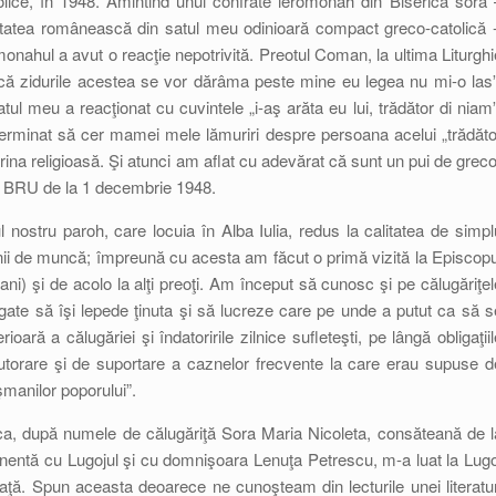
olice, în 1948. Amintind unui confrate ieromonah din Biserica soră 
itatea românească din satul meu odinioară compact greco-catolică -
monahul a avut o reacţie nepotrivită. Preotul Coman, la ultima Liturghi
acă zidurile acestea se vor dărâma peste mine eu legea nu mi-o las”
ul meu a reacţionat cu cuvintele „i-aş arăta eu lui, trădător di niam”
terminat să cer mamei mele lămuriri despre persoana acelui „trădăto
na religioasă. Şi atunci am aflat cu adevărat că sunt un pui de greco
 a BRU de la 1 decembrie 1948.
l nostru paroh, care locuia în Alba Iulia, redus la calitatea de simpl
nii de muncă; împreună cu acesta am făcut o primă vizită la Episcopu
ani) şi de acolo la alţi preoţi. Am început să cunosc şi pe călugăriţel
gate să îşi lepede ţinuta şi să lucreze care pe unde a putut ca să s
oară a călugăriei şi îndatoririle zilnice sufleteşti, pe lângă obligaţiil
ajutorare şi de suportare a caznelor frecvente la care erau supuse d
şmanilor poporului”.
ca, după numele de călugăriţă Sora Maria Nicoleta, consăteană de l
manentă cu Lugojul şi cu domnişoara Lenuţa Petrescu, m-a luat la Lugo
 faţă. Spun aceasta deoarece ne cunoşteam din lecturile unei literatur