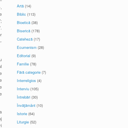
–
Artă
(14)
,
e
Biblic
(113)
;
Bioetică
(38)
.
Biserică
(178)
r
Cateheză
(17)
-
Ecumenism
(28)
Editorial
(9)
u
Familie
(78)
l
Fără categorie
(7)
e
e
Interreligios
(4)
e
Interviu
(105)
e
Întrebări
(30)
Învăţământ
(10)
a
Istorie
(64)
j
Liturgie
(52)
i