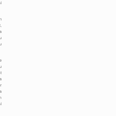
i
n
,
a
u
u
e
u
t
a
r
a
m
i