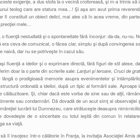
 aceste exigenţe, a dus stofa la o vecină croitoreasă, şi m-a trimis să i
unui teolog care are statura mea…! Şi aşa am avut prima reverend
r fi constituit un obiect delict, mai ales că în acea vreme, din parte
 a preoţiei mele…
, o fluenţă nestudiată şi o spontaneitate fără înconjur: da-da, nu-nu. N
că era ceva de comunicat, o făcea clar, simplu şi după convingerea sa
e naivă, dar nu se potriveşte în cazul său.
fluenţă a ideilor şi o exprimare directă, fără figuri de stil alese, da
ferim doar la o parte din scrierile sale:
Lanţuri şi teroare
,
Cruci de grati
 lângă o prodigioasă memorie asupra evenimentelor şi întâmplărilo
 o structură ordonată a ideilor, după un tipic al formării sale. Aproape l
ie călăuzitoare. Şi, chiar dacă este vorba de sine sau de alţii, rămân
entimente sau condamnări. Dă dovadă de un acut simţ al observaţiei ş
măreţiei lucrării lui Dumnezeu, care străluceşte deasupra nimicniciilo
 Se dovedeşte de o sinceritate cu totul ieşită din comun în relatare
aga sa viaţă.
să îl însoţesc într-o călătorie în Franţa, la invitaţia Asociaţiei Amis d