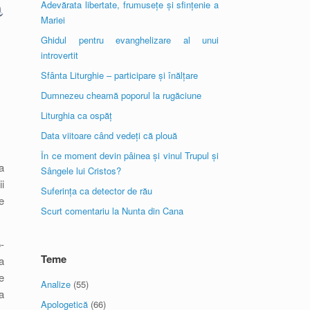
Adevărata libertate, frumusețe și sfințenie a
Mariei
Ghidul pentru evanghelizare al unui
introvertit
Sfânta Liturghie – participare și înălțare
Dumnezeu cheamă poporul la rugăciune
Liturghia ca ospăț
Data viitoare când vedeți că plouă
În ce moment devin pâinea și vinul Trupul și
a
Sângele lui Cristos?
i
Suferința ca detector de rău
e
Scurt comentariu la Nunta din Cana
-
Teme
a
e
Analize
(55)
a
Apologetică
(66)