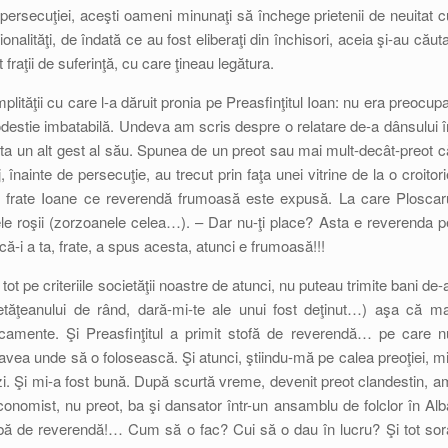
 persecuţiei, aceşti oameni minunaţi să închege prietenii de neuitat c
ţionalităţi, de îndată ce au fost eliberaţi din închisori, aceia şi-au căuta
fraţii de suferinţă, cu care ţineau legătura.
ităţii cu care l-a dăruit pronia pe Preasfinţitul Ioan: nu era preocupa
modestie imbatabilă. Undeva am scris despre o relatare de-a dânsului î
a un alt gest al său. Spunea de un preot sau mai mult-decât-preot c
 înainte de persecuţie, au trecut prin faţa unei vitrine de la o croitori
te, frate Ioane ce reverendă frumoasă este expusă. La care Ploscar
cele roşii (zorzoanele celea…). – Dar nu-ţi place? Asta e reverenda p
-i a ta, frate, a spus acesta, atunci e frumoasă!!!
ot pe criteriile societăţii noastre de atunci, nu puteau trimite bani de-a
cetăţeanului de rând, dară-mi-te ale unui fost deţinut…) aşa că ma
camente. Şi Preasfinţitul a primit stofă de reverendă… pe care n
avea unde să o folosească. Şi atunci, ştiindu-mă pe calea preoţiei, mi
-o zi. Şi mi-a fost bună. După scurtă vreme, devenit preot clandestin, a
onomist, nu preot, ba şi dansator într-un ansamblu de folclor în Alb
bă de reverendă!… Cum să o fac? Cui să o dau în lucru? Şi tot sor