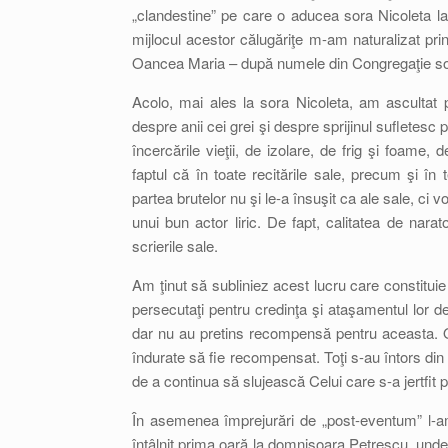
„clandestine” pe care o aducea sora Nicoleta la 
mijlocul acestor călugăriţe m-am naturalizat pr
Oancea Maria – după numele din Congregaţie so
Acolo, mai ales la sora Nicoleta, am ascultat pe
despre anii cei grei şi despre sprijinul sufletesc
încercările vieţii, de izolare, de frig şi foame
faptul că în toate recitările sale, precum şi în t
partea brutelor nu şi le-a însuşit ca ale sale, ci
unui bun actor liric. De fapt, calitatea de nara
scrierile sale.
Am ţinut să subliniez acest lucru care constituie de
persecutaţi pentru credinţa şi ataşamentul lor de
dar nu au pretins recompensă pentru aceasta. Or
îndurate să fie recompensat. Toţi s-au întors din
de a continua să slujească Celui care s-a jertfit p
În asemenea împrejurări de „post-eventum” l-a
întâlnit prima oară la domnişoara Petrescu, unde 