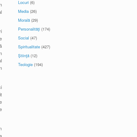
Locuri
(6)
n
Media
(26)
l
Morală
(29)
Personalităţi
(174)
i
Social
(47)
e
ă
Spiritualitate
(427)
n
Ştiinţă
(12)
l
Teologie
(194)
n
i
t
e
e
m
a