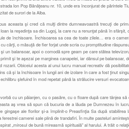
e strada Ion Pop Bănăţeanu nr. 10, unde era înconjurat de părintele Tiu
itat de surori de la Alba.
us aceasta şi cred că mulţi dintre dumneavoastră trecuţi de prim
l Ioan la reşedinţa sa din Lugoj, la care nu a renunţat până în sfârşit, c
 celule de închisoare. Închisoarea sa cea de toate zilele… era o camer
cu cărţi, o măsuţă de fier forjat unde scria cu promptitudine răspunsu
aun şi un balansoar, apoi o comodă spre geam pe care stătea televizoru
i primit şi te aşezai pe marginea canapelei, iar dânsul pe balansoar, d
 rozarii. Obiceiul acesta al unui lucru manual recreativ dă posibilitat
ns că şi la închisoare în lungii ani de izolare în care a fost ţinut singu
it echilibru şlefuind în mod repetat până la strălucire versuri evocatoar
de vorbă cu un păianjen, cu o pasăre, cu o floare după care tânjea să 
easta aş vrea să spun că bucuria de a lăuda pe Dumnezeu în lucru
e gingaşe ale florilor şi-a împlinit-o Preasfinţia Sa după stabilirea l
 ferestrei camerei sale plină de trandafiri. În multe pasteluri aminteşt
spirat „mirosul de bună mireasmă spirituală” al harului. A trăit o relaţi