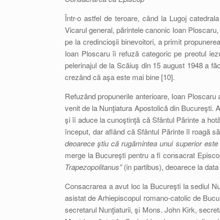
Într-o astfel de teroare, când la Lugoj catedral
Vicarul general, părintele canonic Ioan Ploscaru, 
pe la credincioşii binevoitori, a primit propune
Ioan Ploscaru îi refuză categoric pe preotul iez
pelerinajul de la Scăiuş din 15 august 1948 a fă
crezând că aşa este mai bine [10].
Refuzând propunerile anterioare, Ioan Ploscaru a
venit de la Nunţiatura Apostolică din Bucureşti. 
şi îi aduce la cunoştinţă că Sfântul Părinte a hotă
început, dar aflând că Sfântul Părinte îl roagă 
deoarece ştiu că rugămintea unui superior este 
merge la Bucureşti pentru a fi consacrat Episc
Trapezopolitanus”
(in partibus), deoarece la data
Consacrarea a avut loc la Bucureşti la sediul Nu
asistat de Arhiepiscopul romano-catolic de Bucur
secretarul Nunţiaturii, şi Mons. John Kirk, secr