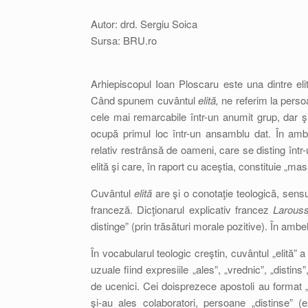
Autor: drd. Sergiu Soica
Sursa: BRU.ro
Arhiepiscopul Ioan Ploscaru este una dintre eli
Când spunem cuvântul
elită,
ne referim la perso
cele mai remarcabile într-un anumit grup, dar şi 
ocupă primul loc într-un ansamblu dat. În am
relativ restrânsă de oameni, care se disting într-
elită şi care, în raport cu aceştia, constituie „mas
Cuvântul
elită
are şi o conotaţie teologică, sensu
franceză. Dicţionarul explicativ francez
Larous
distinge” (prin trăsături morale pozitive). În ambe
În vocabularul teologic creştin, cuvântul „elită” a
uzuale fiind expresiile „ales”, „vrednic”, „distin
de ucenici. Cei doisprezece apostoli au format „pr
şi-au ales colaboratori, persoane „distinse” (e