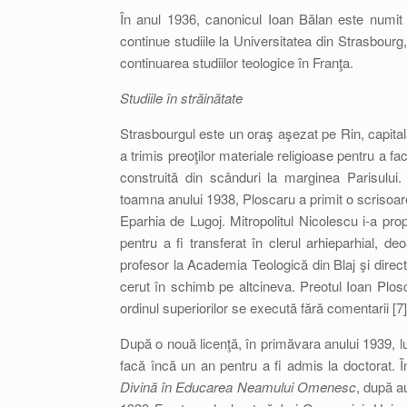
În anul 1936, canonicul Ioan Bălan este numit
continue studiile la Universitatea din Strasbourg
continuarea studiilor teologice în Franţa.
Studiile în străinătate
Strasbourgul este un oraş aşezat pe Rin, capitală
a trimis preoţilor materiale religioase pentru a fac
construită din scânduri la marginea Parisului.
toamna anului 1938, Ploscaru a primit o scrisoare 
Eparhia de Lugoj. Mitropolitul Nicolescu i-a pro
pentru a fi transferat în clerul arhieparhial,
profesor la Academia Teologică din Blaj şi direc
cerut în schimb pe altcineva. Preotul Ioan Plosc
ordinul superiorilor se execută fără comentarii [7
După o nouă licenţă, în primăvara anului 1939, luâ
facă încă un an pentru a fi admis la doctorat. În
Divină în Educarea Neamului Omenesc
, după a