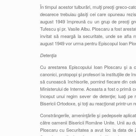
În timpul acestor tulburări, mulţi preoţi greco-cat
deoarece trebuiau găsiţi cei care opuneau rezi
august 1949 împreună cu un grup de preoţi greco
Tufescu şi pr. Vasile Albu. Ploscaru a fost aresta
invitat să meargă la securitate, unde se afla m
august 1949 vor urma pentru Episcopul Ioan Plosc
Detenţia
Cu arestarea Episcopului Ioan Ploscaru şi a celo
canonici, protopopi şi profesori la instituţiile de 
să cunoască închisorile, pornind fiecare din celul
Ministerului de Interne. Aceasta a fost o primă con
început unui regim sever de detenţie; luaţi pe râ
Bisericii Ortodoxe, şi toţi au reacţionat printr-un 
Constrângerile, ameninţările şi pedepsele aplicat
către oamenii Bisericii Române Unite. Unii au d
Ploscaru cu Securitatea a avut loc la data de 