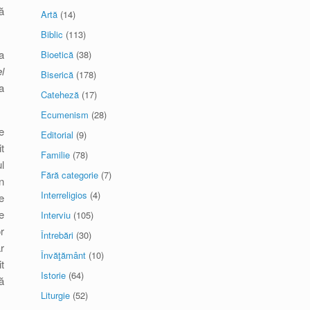
ă
Artă
(14)
Biblic
(113)
a
Bioetică
(38)
l
Biserică
(178)
a
Cateheză
(17)
Ecumenism
(28)
e
Editorial
(9)
t
Familie
(78)
l
Fără categorie
(7)
n
Interreligios
(4)
e
e
Interviu
(105)
r
Întrebări
(30)
r
Învăţământ
(10)
t
Istorie
(64)
ă
Liturgie
(52)