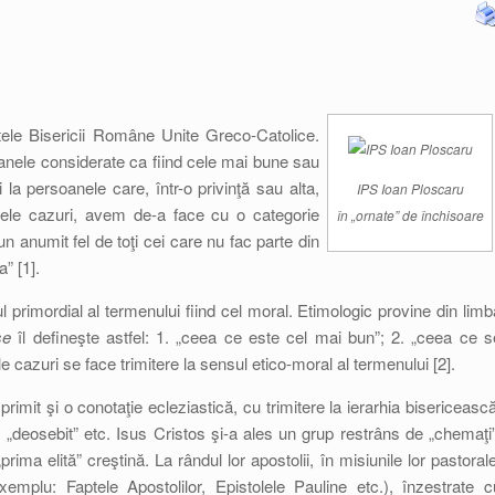
tele Bisericii Române Unite Greco-Catolice.
anele considerate ca fiind cele mai bune sau
la persoanele care, într-o privinţă sau alta,
IPS Ioan Ploscaru
bele cazuri, avem de-a face cu o categorie
în „ornate” de închisoare
un anumit fel de toţi cei care nu fac parte din
a” [1].
l primordial al termenului fiind cel moral. Etimologic provine din limb
se
îl defineşte astfel: 1. „ceea ce este cel mai bun”; 2. „ceea ce s
le cazuri se face trimitere la sensul etico-moral al termenului [2].
 primit şi o conotaţie ecleziastică, cu trimitere la ierarhia bisericească
s”, „deosebit” etc. Isus Cristos şi-a ales un grup restrâns de „chemaţi”
ima elită” creştină. La rândul lor apostolii, în misiunile lor pastorale
xemplu: Faptele Apostolilor, Epistolele Pauline etc.), înzestrate c