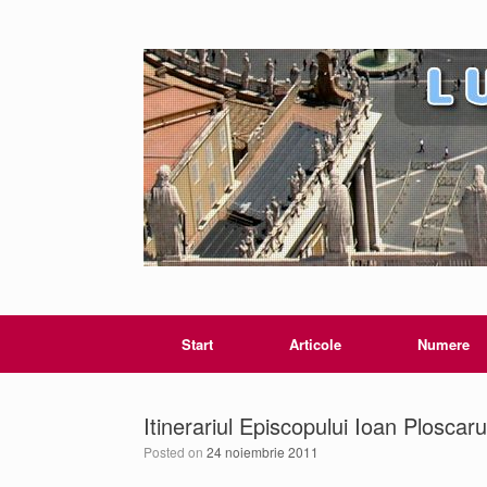
Start
Articole
Numere
Itinerariul Episcopului Ioan Ploscar
Posted on
24 noiembrie 2011