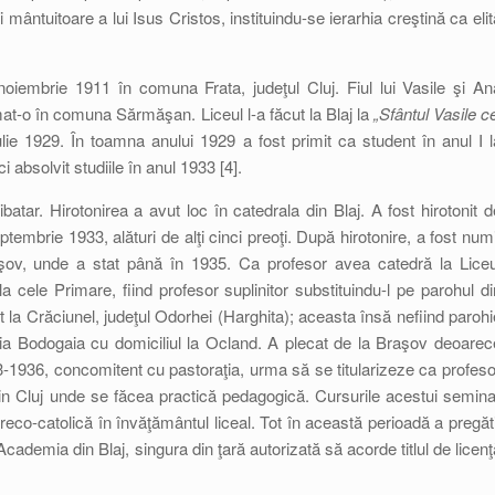
 mântuitoare a lui Isus Cristos, instituindu-se ierarhia creştină ca elit
oiembrie 1911 în comuna Frata, judeţul Cluj. Fiul lui Vasile şi An
at-o în comuna Sărmăşan. Liceul l-a făcut la Blaj la
„Sfântul Vasile ce
ie 1929. În toamna anului 1929 a fost primit ca student în anul I l
absolvit studiile în anul 1933 [4].
batar. Hirotonirea a avut loc în catedrala din Blaj. A fost hirotonit d
tembrie 1933, alături de alţi cinci preoţi. După hirotonire, a fost numi
raşov, unde a stat până în 1935. Ca profesor avea catedră la Liceu
la cele Primare, fiind profesor suplinitor substituindu-l pe parohul di
t la Crăciunel, judeţul Odorhei (Harghita); aceasta însă nefiind parohi
hia Bodogaia cu domiciliul la Ocland. A plecat de la Braşov deoarec
933-1936, concomitent cu pastoraţia, urma să se titularizeze ca profeso
din Cluj unde se făcea practică pedagogică. Cursurile acestui semina
eco-catolică în învăţământul liceal. Tot în această perioadă a pregăti
cademia din Blaj, singura din ţară autorizată să acorde titlul de licenţ