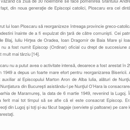
şi văzând că ziua de 30 noiembrie se face pomenirea Sfântului Andre
apt, din noua generaţie de Episcopi catolici, Ploscaru era cel dintâ
erut lui Ioan Ploscaru să reorganizeze întreaga provincie greco-catolic
destini înainte de a fi expulzat din ţară de către comunişti. Cei patr
de Blaj, Iuliu Hirţea de Oradea, Ioan Dragomir de Baia Mare şi Ioa
l nu a fost numit Episcop (Ordinar) oficial cu drept de succesiune a
t mult mai târziu [14].
aru nu a putut avea o activitate intensă, deoarece a fost arestat în 2
 1949 a depus un foarte mare efort pentru reorganizarea Bisericii. 
 auxiliar al Episcopului Marton Aron de Alba Iulia, alături de Nunţiu
a Nunţiatura din Bucureşti asistându-l pe Nunţiul O’Hara la consacrare
parhia de Maramureş, la data de 6 martie 1949, revenind la Lugoj. Î
 ferit mai tot timpul să se afle că el este consacrat Episcop. Er
preoţi din Lugoj şi toţi şi-au făcut bagaje (serviete şi paltoane) pe care l
arestaţi.