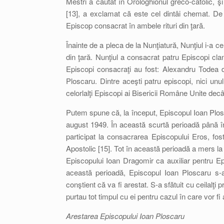
Mestri a căutat în Orologhionul greco-catolic, 
[13], a exclamat că este cel dintâi chemat. De f
Episcop consacrat în ambele rituri din ţară.
Înainte de a pleca de la Nunţiatură, Nunţiul i-a c
din ţară. Nunţiul a consacrat patru Episcopi clan
Episcopi consacraţi au fost: Alexandru Todea 
Ploscaru. Dintre aceşti patru episcopi, nici unu
celorlalţi Episcopi ai Bisericii Române Unite decâ
Putem spune că, la început, Episcopul Ioan Plosc
august 1949. În această scurtă perioadă până în
participat la consacrarea Episcopului Eros, fost
Apostolic [15]. Tot în această perioadă a mers l
Episcopului Ioan Dragomir ca auxiliar pentru E
această perioadă, Episcopul Ioan Ploscaru s-a
conştient că va fi arestat. S-a sfătuit cu ceilalţi 
purtau tot timpul cu ei pentru cazul în care vor fi 
Arestarea Episcopului Ioan Ploscaru