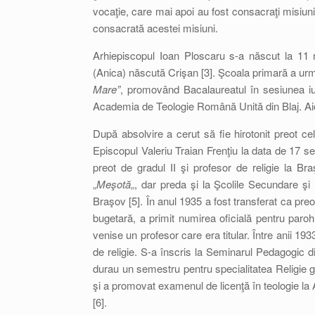
vocaţie, care mai apoi au fost consacraţi misiunii
consacrată acestei misiuni.
Arhiepiscopul Ioan Ploscaru s-a născut la 11 n
(Anica) născută Crişan [3]. Şcoala primară a urm
Mare”
, promovând Bacalaureatul în sesiunea iul
Academia de Teologie Română Unită din Blaj. Aici 
După absolvire a cerut să fie hirotonit preot celi
Episcopul Valeriu Traian Frenţiu la data de 17 sep
preot de gradul II şi profesor de religie la B
„
Meşotă
„, dar preda şi la Şcolile Secundare şi 
Braşov [5]. În anul 1935 a fost transferat ca preo
bugetară, a primit numirea oficială pentru paro
venise un profesor care era titular. Între anii 1
de religie. S-a înscris la Seminarul Pedagogic 
durau un semestru pentru specialitatea Religie gr
şi a promovat examenul de licenţă în teologie la A
[6].