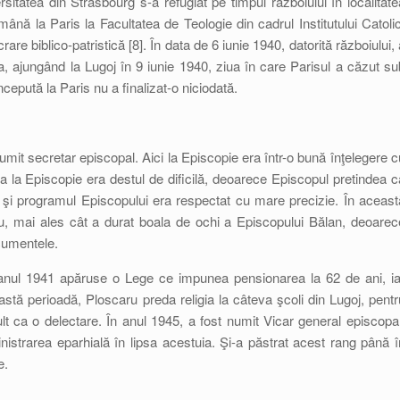
itatea din Strasbourg s-a refugiat pe timpul războiului în localitate
nă la Paris la Facultatea de Teologie din cadrul Institutului Catolic
are biblico-patristică [8]. În data de 6 iunie 1940, datorită războiului, 
ia, ajungând la Lugoj în 9 iunie 1940, ziua în care Parisul a căzut su
epută la Paris nu a finalizat-o niciodată.
mit secretar episcopal. Aici la Episcopie era într-o bună înţelegere c
ea la Episcopie era destul de dificilă, deoarece Episcopul pretindea c
iar şi programul Episcopului era respectat cu mare precizie. În aceast
reu, mai ales cât a durat boala de ochi a Episcopului Bălan, deoarec
cumentele.
 anul 1941 apăruse o Lege ce impunea pensionarea la 62 de ani, ia
eastă perioadă, Ploscaru preda religia la câteva şcoli din Lugoj, pentr
t ca o delectare. În anul 1945, a fost numit Vicar general episcopal
nistrarea eparhială în lipsa acestuia. Şi-a păstrat acest rang până î
e.