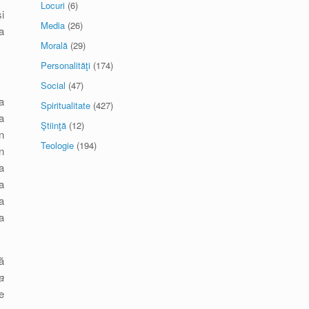
Locuri
(6)
i
Media
(26)
a
Morală
(29)
Personalităţi
(174)
Social
(47)
a
Spiritualitate
(427)
a
Ştiinţă
(12)
n
Teologie
(194)
n
a
a
a
a
ă
a
e