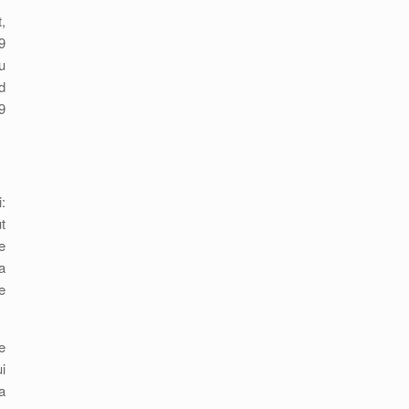
,
9
u
d
9
:
t
e
a
e
e
i
a