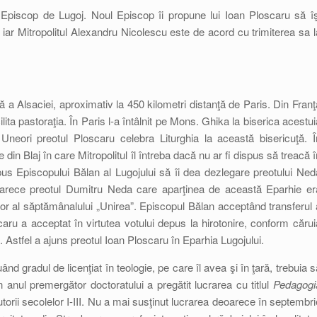
 Episcop de Lugoj. Noul Episcop îi propune lui Ioan Ploscaru să îş
, iar Mitropolitul Alexandru Nicolescu este de acord cu trimiterea sa l
 a Alsaciei, aproximativ la 450 kilometri distanţă de Paris. Din Franţ
ilita pastoraţia. În Paris l-a întâlnit pe Mons. Ghika la biserica acestui
 Uneori preotul Ploscaru celebra Liturghia la această bisericuţă. Î
din Blaj în care Mitropolitul îl întreba dacă nu ar fi dispus să treacă î
pus Episcopului Bălan al Lugojului să îi dea dezlegare preotului Ned
 deoarece preotul Dumitru Neda care aparţinea de această Eparhie er
tor al săptămânalului „Unirea”. Episcopul Bălan acceptând transferul 
aru a acceptat în virtutea votului depus la hirotonire, conform cărui
]. Astfel a ajuns preotul Ioan Ploscaru în Eparhia Lugojului.
nd gradul de licenţiat în teologie, pe care îl avea şi în ţară, trebuia s
 anul premergător doctoratului a pregătit lucrarea cu titlul
Pedagogi
utorii secolelor I-III. Nu a mai susţinut lucrarea deoarece în septembri