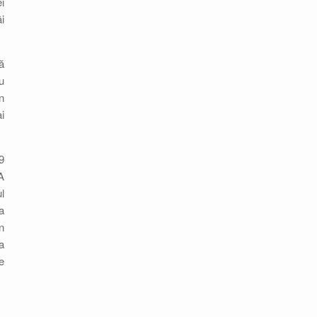
i
i
ă
u
n
i
9
A
l
a
n
a
e