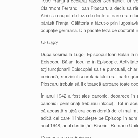
1939 Franţa a declarat război Germaniei. Univers
Clairmont Ferrand. Ioan Ploscaru a decis să rămâ
Aici s-a ocupat de teza de doctorat care era o lucr
părăsit Franţa. Călătoria a făcut-o prin Iugoslav
ocupaţie germană. Din păcate teza de doctorat înc
La Lugoj
După sosirea la Lugoj, Episcopul Ioan Bălan la nu
Episcopul Bălan, locuind în Episcopie. Activitat
toţi funcţionarii Episcopiei să fie punctuali, ch
perioadă, serviciul secretariatului era foarte g
Ploscaru trebuia să îi citească aproape toate do
În anul 1942 a fost ales canonic, deoarece în
canonicii pensionaţi trebuiau înlocuiţi. Tot în ac
că această slujbă era considerată de el mai mul
adică cel care îl înlocuieşte pe Episcop în admi
anul 1948, anul desfiinţării Bisericii Române Unit
Consacrarea ca Episcop