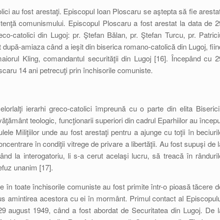
olici au fost arestaţi. Episcopul Ioan Ploscaru se aştepta să fie arestat
stenţă comunismului. Episcopul Ploscaru a fost arestat la data de 2
-catolici din Lugoj: pr. Ştefan Bălan, pr. Ştefan Turcu, pr. Patrici
t după-amiaza când a ieşit din biserica romano-catolică din Lugoj, fiin
aiorul Kling, comandantul securităţii din Lugoj [16]. Începând cu 2
aru 14 ani petrecuţi prin închisorile comuniste.
rlalţi ierarhi greco-catolici împreună cu o parte din elita Bisericii
învăţământ teologic, funcţionarii superiori din cadrul Eparhiilor au începu
ele Miliţiilor unde au fost arestaţi pentru a ajunge cu toţii în beciuril
centrare în condiţii vitrege de privare a libertăţii. Au fost supuşi de l
nd la interogatoriu, li s-a cerut acelaşi lucru, să treacă în rânduril
refuz unanim [17].
e în toate închisorile comuniste au fost primite într-o pioasă tăcere d
us amintirea acestora cu ei în mormânt. Primul contact al Episcopulu
29 august 1949, când a fost abordat de Securitatea din Lugoj. De l