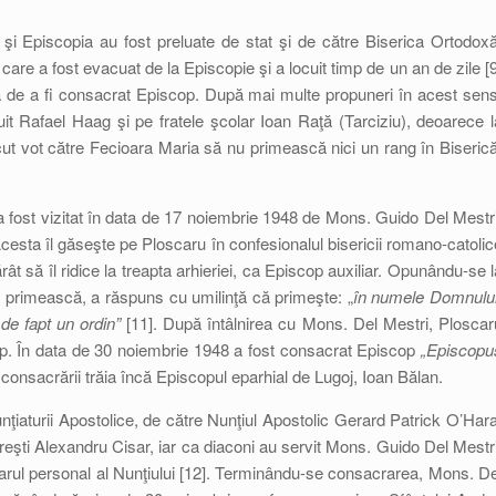
a şi Episcopia au fost preluate de stat şi de către Biserica Ortodoxă
care a fost evacuat de la Episcopie şi a locuit timp de un an de zile [9
rea de a fi consacrat Episcop. După mai multe propuneri în acest sens
uit Rafael Haag şi pe fratele şcolar Ioan Raţă (Tarciziu), deoarece l
cut vot către Fecioara Maria să nu primească nici un rang în Biserică
 fost vizitat în data de 17 noiembrie 1948 de Mons. Guido Del Mestri
Acesta îl găseşte pe Ploscaru în confesionalul bisericii romano-catolic
rât să îl ridice la treapta arhieriei, ca Episcop auxiliar. Opunându-se l
să primească, a răspuns cu umilinţă că primeşte: „
în numele Domnului
de fapt un ordin”
[11]. După întâlnirea cu Mons. Del Mestri, Ploscar
op. În data de 30 noiembrie 1948 a fost consacrat Episcop
„Episcopu
 consacrării trăia încă Episcopul eparhial de Lugoj, Ioan Bălan.
nţiaturii Apostolice, de către Nunţiul Apostolic Gerard Patrick O’Hara
eşti Alexandru Cisar, iar ca diaconi au servit Mons. Guido Del Mestri
etarul personal al Nunţiului [12]. Terminându-se consacrarea, Mons. De