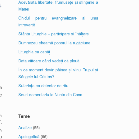
Adevărata libertate, frumusețe și sfințenie a
Mariei
Ghidul pentru evanghelizare al unui
introvertit
Sfânta Liturghie – participare și înălțare
Dumnezeu cheamă poporul la rugăciune
Liturghia ca ospăț
Data viitoare când vedeți că plouă
În ce moment devin pâinea și vinul Trupul și
Sângele lui Cristos?
Suferința ca detector de rău
a
e
Scurt comentariu la Nunta din Cana
,
Teme
,
Analize
(55)
,
u
Apologetică
(66)