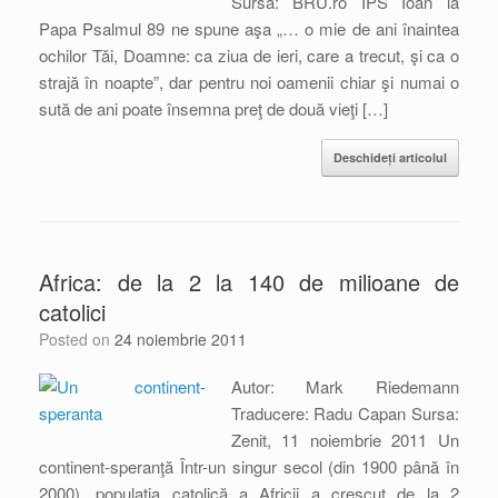
Sursa: BRU.ro IPS Ioan la
Papa Psalmul 89 ne spune aşa „… o mie de ani înaintea
ochilor Tăi, Doamne: ca ziua de ieri, care a trecut, şi ca o
strajă în noapte”, dar pentru noi oamenii chiar şi numai o
sută de ani poate însemna preţ de două vieţi […]
Deschideți articolul
Africa: de la 2 la 140 de milioane de
catolici
Posted on
24 noiembrie 2011
Autor: Mark Riedemann
Traducere: Radu Capan Sursa:
Zenit, 11 noiembrie 2011 Un
continent-speranţă Într-un singur secol (din 1900 până în
2000), populaţia catolică a Africii a crescut de la 2