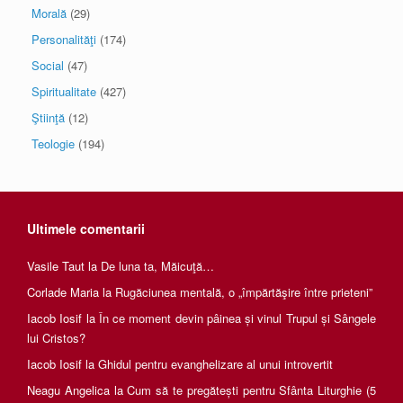
Morală
(29)
Personalităţi
(174)
Social
(47)
Spiritualitate
(427)
Ştiinţă
(12)
Teologie
(194)
Ultimele comentarii
Vasile Taut
la
De luna ta, Măicuţă…
Corlade Maria
la
Rugăciunea mentală, o „împărtăşire între prieteni”
Iacob Iosif
la
În ce moment devin pâinea și vinul Trupul și Sângele
lui Cristos?
Iacob Iosif
la
Ghidul pentru evanghelizare al unui introvertit
Neagu Angelica
la
Cum să te pregătești pentru Sfânta Liturghie (5