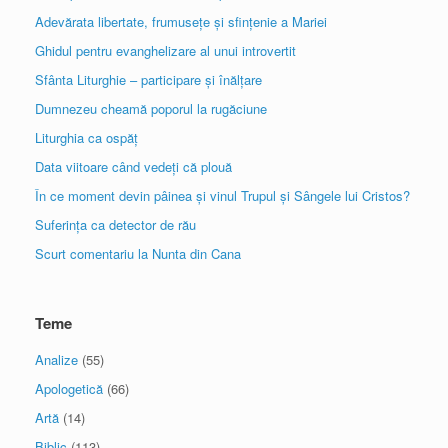
Adevărata libertate, frumusețe și sfințenie a Mariei
Ghidul pentru evanghelizare al unui introvertit
Sfânta Liturghie – participare și înălțare
Dumnezeu cheamă poporul la rugăciune
Liturghia ca ospăț
Data viitoare când vedeți că plouă
În ce moment devin pâinea și vinul Trupul și Sângele lui Cristos?
Suferința ca detector de rău
Scurt comentariu la Nunta din Cana
Teme
Analize
(55)
Apologetică
(66)
Artă
(14)
Biblic
(113)