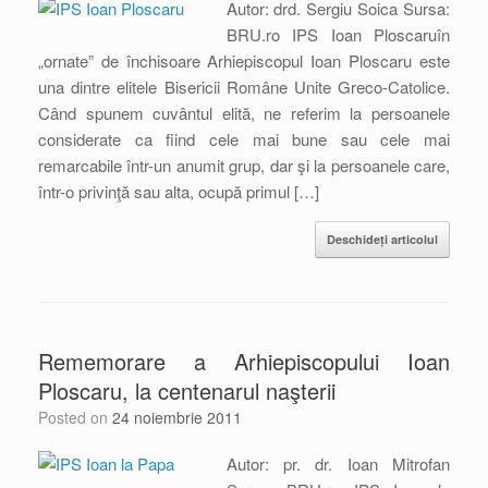
Autor: drd. Sergiu Soica Sursa:
BRU.ro IPS Ioan Ploscaruîn
„ornate” de închisoare Arhiepiscopul Ioan Ploscaru este
una dintre elitele Bisericii Române Unite Greco-Catolice.
Când spunem cuvântul elită, ne referim la persoanele
considerate ca fiind cele mai bune sau cele mai
remarcabile într-un anumit grup, dar şi la persoanele care,
într-o privinţă sau alta, ocupă primul […]
Deschideți articolul
Rememorare a Arhiepiscopului Ioan
Ploscaru, la centenarul naşterii
Posted on
24 noiembrie 2011
Autor: pr. dr. Ioan Mitrofan