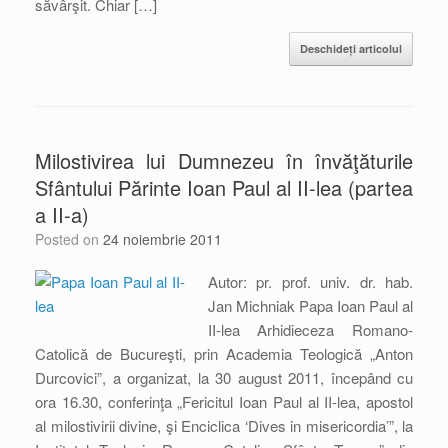
săvârşit. Chiar […]
Deschideți articolul
Milostivirea lui Dumnezeu în învăţăturile
Sfântului Părinte Ioan Paul al II-lea (partea
a II-a)
Posted on
24 noiembrie 2011
Autor: pr. prof. univ. dr. hab.
Jan Michniak Papa Ioan Paul al
II-lea Arhidieceza Romano-
Catolică de Bucureşti, prin Academia Teologică „Anton
Durcovici”, a organizat, la 30 august 2011, începând cu
ora 16.30, conferinţa „Fericitul Ioan Paul al II-lea, apostol
al milostivirii divine, şi Enciclica ‘Dives in misericordia’”, la