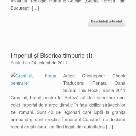
Institutul Teologic Romano-Catolic „Sfânta Tereza” din
Bucureşti, […]
Deschideți articolul
Imperiul şi Biserica timpurie (I)
Posted on
24 noiembrie 2011
Autor: Christopher Check
Traducere: Renata Oana
Sursa: This Rock, martie 2011
Creştinii, hrană pentru lei Refuză să dea ascultare unui
edict imperial de a arde tămâie în faţa idolilor străvechilor
zei romani. Sunt 40 de legionari care luptă la graniţa
armeană şi sunt creştini. Împăratul Constantin a declarat
recent creştinismul ca fiind legal, dar autoritatea […]