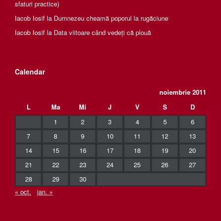
sfaturi practice)
Iacob Iosif
la
Dumnezeu cheamă poporul la rugăciune
Iacob Iosif
la
Data viitoare când vedeți că plouă
Calendar
noiembrie 2011
L
Ma
Mi
J
V
S
D
1
2
3
4
5
6
7
8
9
10
11
12
13
14
15
16
17
18
19
20
21
22
23
24
25
26
27
28
29
30
« oct.
ian. »