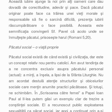
Această iubire ajunge la noi prin alţi oameni care dau
dovadă de corectitudine, adevăr şi pace. Dacă păcatul
originar poate face ca trăirea unei vieţi morale şi
responsabile să fie o sarcină dificilă, prezenţa iubirii
răscumpărătoare o face posibilă. Aceasta este
semnificaţia convingerii Sf. Pavel că acolo unde se
înmulţeşte păcatul, prisoseşte harul (Romani 5,20).
Păcatul social – o viaţă proprie
Păcatul social există de când există şi civilizaţia, dar este
un concept relativ nou pentru catolici. Am avut tendinţa de
a ne concentra exclusiv asupra păcatului personal
(actual): a minţi, a înşela, a lipsi de la Sfânta Liturghie. Nu
am acordat destulă atenţie structurilor şi obiceiurilor
sociale care menţin anumite practici păcătoase. Şi totuşi,
ne schimbăm. În „Scrisoarea către femei” a Papei Ioan
Paul al II-lea putem găsi un exemplu clar de trezire a
conştiinţei sociale. El a recunoscut public exploatarea
sexualităţii ca păcat social, iar apoi a continuat prin a-şi