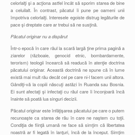
celorlalţi şi a acţiona astfel încât să sporim starea de bine
a celuilalt. În contrast, păcatul îi pune pe oameni unii
împotriva celorlalţi. Interesele egoiste distrug legăturile de
pace şi dreptate care ar trebui să ne susţină.
Păcatul originar nu a dispărut
Într-o epocă în care răul la scară largă ţine prima pagină a
ziarelor (războaie, genocid etnic, bombardamente,
terorism) teologii încearcă să readucă în atenţie doctrina
păcatului originar. Această doctrină ne spune că în lume
există mai mult rău decât cel pe care ni-l facem unii altora.
Gândiţi-vă la copiii născuţi astăzi în Ruanda sau Bosnia.
Ei sunt afectaţi şi infectaţi cu răul care îi înconjoară încă
înainte să poată lua singuri decizii.
Păcatul originar este înfăţişarea păcatului pe care o putem
recunoaşte ca starea de rău în care ne naştem cu toţii.
Condiţia de fiinţă umană ne face să simţim că libertatea
noastră ar fi legată în lanţuri, încă de la început. Simţim