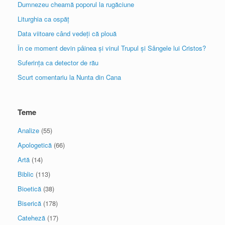
Dumnezeu cheamă poporul la rugăciune
Liturghia ca ospăț
Data viitoare când vedeți că plouă
În ce moment devin pâinea și vinul Trupul și Sângele lui Cristos?
Suferința ca detector de rău
Scurt comentariu la Nunta din Cana
Teme
Analize
(55)
Apologetică
(66)
Artă
(14)
Biblic
(113)
Bioetică
(38)
Biserică
(178)
Cateheză
(17)