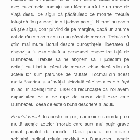
aleg ca crimele, şantajul sau lăcomia să fie un mod de
viaţă destul de sigur că păcătuiesc de moarte, trebuie
totuşi să fim prudenţi în a-i judeca pe alţii. Nimeni nu poate
să ştie sigur, doar privind de pe margine, dacă un anume
act de răutate este sau nu un păcat de moarte. Trebuie să
ştim mai multe lucruri despre cunoştinţele, libertatea şi
dispoziţia fundamentală a persoanei respective faţă de
Dumnezeu. Trebuie să ne abţinem să îi judecăm pe
ceilalţi ca fiind în păcat de moarte, chiar dacă ştim că
actele lor sunt pătrunse de răutate. Tocmai din acest
motiv Biserica nu a învăţat niciodată că cineva este
în fapt
în iad. În acelaşi timp, Biserica recunoaşte că noi avem
capacitatea de a ne rupe de sursa vieţii care este
Dumnezeu, ceea ce este o bună descriere a iadului.
Păcatul venial.
În aceste timpuri, oamenii nu acordă prea
multă atenţie actelor imorale care sunt mai puţin grave
decât păcatul de moarte. Dacă păcatul de moarte
schimbă radical relaţia pozitivă cu Dumnezeu, actele