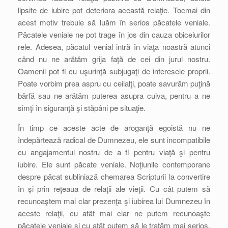
lipsite de iubire pot deteriora această relaţie. Tocmai din
acest motiv trebuie să luăm în serios păcatele veniale.
Păcatele veniale ne pot trage în jos din cauza obiceiurilor
rele. Adesea, păcatul venial intră în viaţa noastră atunci
când nu ne arătăm grija faţă de cei din jurul nostru.
Oamenii pot fi cu uşurinţă subjugaţi de interesele proprii.
Poate vorbim prea aspru cu ceilalţi, poate savurăm puţină
bârfă sau ne arătăm puterea asupra cuiva, pentru a ne
simţi în siguranţă şi stăpâni pe situaţie.
În timp ce aceste acte de aroganţă egoistă nu ne
îndepărtează radical de Dumnezeu, ele sunt incompatibile
cu angajamentul nostru de a fi pentru viaţă şi pentru
iubire. Ele sunt păcate veniale. Noţiunile contemporane
despre păcat subliniază chemarea Scripturii la convertire
în şi prin reţeaua de relaţii ale vieţii. Cu cât putem să
recunoaştem mai clar prezenţa şi iubirea lui Dumnezeu în
aceste relaţii, cu atât mai clar ne putem recunoaşte
păcatele veniale şi cu atât putem să le tratăm mai serios.