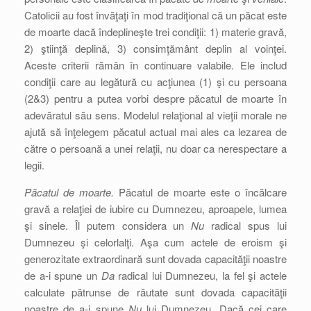
Catolicii au fost învăţaţi în mod tradiţional că un păcat este
de moarte dacă îndeplineşte trei condiţii: 1) materie gravă,
2) ştiinţă deplină, 3) consimţământ deplin al voinţei.
Aceste criterii rămân în continuare valabile. Ele includ
condiţii care au legătură cu acţiunea (1) şi cu persoana
(2&3) pentru a putea vorbi despre păcatul de moarte în
adevăratul său sens. Modelul relaţional al vieţii morale ne
ajută să înţelegem păcatul actual mai ales ca lezarea de
către o persoană a unei relaţii, nu doar ca nerespectare a
legii.
Păcatul de moarte.
Păcatul de moarte este o încălcare
gravă a relaţiei de iubire cu Dumnezeu, aproapele, lumea
şi sinele. Îl putem considera un
Nu
radical spus lui
Dumnezeu şi celorlalţi. Aşa cum actele de eroism şi
generozitate extraordinară sunt dovada capacităţii noastre
de a-i spune un
Da
radical lui Dumnezeu, la fel şi actele
calculate pătrunse de răutate sunt dovada capacităţii
noastre de a-i spune
Nu
lui Dumnezeu. Dacă cei care