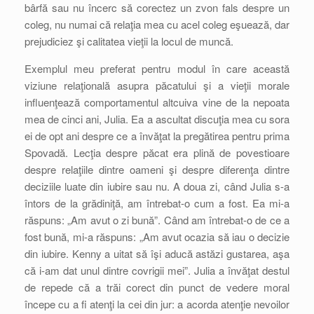
bârfă sau nu încerc să corectez un zvon fals despre un
coleg, nu numai că relaţia mea cu acel coleg eşuează, dar
prejudiciez şi calitatea vieţii la locul de muncă.
Exemplul meu preferat pentru modul în care această
viziune relaţională asupra păcatului şi a vieţii morale
influenţează comportamentul altcuiva vine de la nepoata
mea de cinci ani, Julia. Ea a ascultat discuţia mea cu sora
ei de opt ani despre ce a învăţat la pregătirea pentru prima
Spovadă. Lecţia despre păcat era plină de povestioare
despre relaţiile dintre oameni şi despre diferenţa dintre
deciziile luate din iubire sau nu. A doua zi, când Julia s-a
întors de la grădiniţă, am întrebat-o cum a fost. Ea mi-a
răspuns: „Am avut o zi bună”. Când am întrebat-o de ce a
fost bună, mi-a răspuns: „Am avut ocazia să iau o decizie
din iubire. Kenny a uitat să îşi aducă astăzi gustarea, aşa
că i-am dat unul dintre covrigii mei”. Julia a învăţat destul
de repede că a trăi corect din punct de vedere moral
începe cu a fi atenţi la cei din jur: a acorda atenţie nevoilor