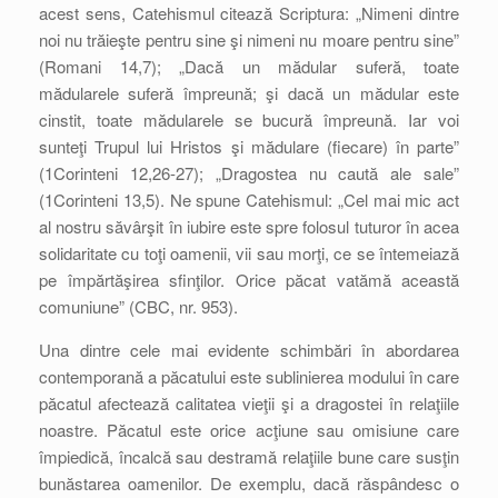
acest sens, Catehismul citează Scriptura: „Nimeni dintre
noi nu trăieşte pentru sine şi nimeni nu moare pentru sine”
(Romani 14,7); „Dacă un mădular suferă, toate
mădularele suferă împreună; şi dacă un mădular este
cinstit, toate mădularele se bucură împreună. Iar voi
sunteţi Trupul lui Hristos şi mădulare (fiecare) în parte”
(1Corinteni 12,26-27); „Dragostea nu caută ale sale”
(1Corinteni 13,5). Ne spune Catehismul: „Cel mai mic act
al nostru săvârşit în iubire este spre folosul tuturor în acea
solidaritate cu toţi oamenii, vii sau morţi, ce se întemeiază
pe împărtăşirea sfinţilor. Orice păcat vatămă această
comuniune” (CBC, nr. 953).
Una dintre cele mai evidente schimbări în abordarea
contemporană a păcatului este sublinierea modului în care
păcatul afectează calitatea vieţii şi a dragostei în relaţiile
noastre. Păcatul este orice acţiune sau omisiune care
împiedică, încalcă sau destramă relaţiile bune care susţin
bunăstarea oamenilor. De exemplu, dacă răspândesc o