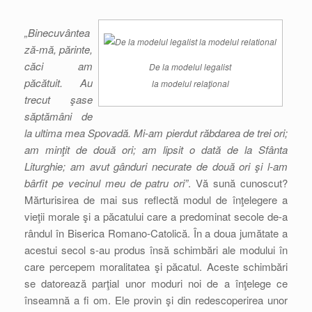
„Binecuvântea
ză-mă, părinte,
căci am
De la modelul legalist
păcătuit. Au
la modelul relaţional
trecut şase
săptămâni de
la ultima mea Spovadă. Mi-am pierdut răbdarea de trei ori;
am minţit de două ori; am lipsit o dată de la Sfânta
Liturghie; am avut gânduri necurate de două ori şi l-am
bârfit pe vecinul meu de patru ori”
. Vă sună cunoscut?
Mărturisirea de mai sus reflectă modul de înţelegere a
vieţii morale şi a păcatului care a predominat secole de-a
rândul în Biserica Romano-Catolică. În a doua jumătate a
acestui secol s-au produs însă schimbări ale modului în
care percepem moralitatea şi păcatul. Aceste schimbări
se datorează parţial unor moduri noi de a înţelege ce
înseamnă a fi om. Ele provin şi din redescoperirea unor