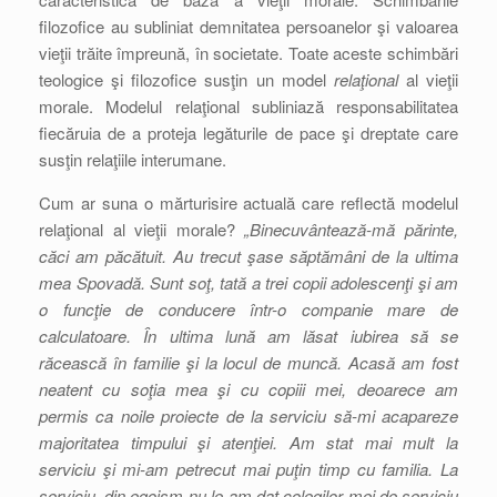
filozofice au subliniat demnitatea persoanelor şi valoarea
vieţii trăite împreună, în societate. Toate aceste schimbări
teologice şi filozofice susţin un model
relaţional
al vieţii
morale. Modelul relaţional subliniază responsabilitatea
fiecăruia de a proteja legăturile de pace şi dreptate care
susţin relaţiile interumane.
Cum ar suna o mărturisire actuală care reflectă modelul
relaţional al vieţii morale?
„Binecuvântează-mă părinte,
căci am păcătuit. Au trecut şase săptămâni de la ultima
mea Spovadă. Sunt soţ, tată a trei copii adolescenţi şi am
o funcţie de conducere într-o companie mare de
calculatoare. În ultima lună am lăsat iubirea să se
răcească în familie şi la locul de muncă. Acasă am fost
neatent cu soţia mea şi cu copiii mei, deoarece am
permis ca noile proiecte de la serviciu să-mi acapareze
majoritatea timpului şi atenţiei. Am stat mai mult la
serviciu şi mi-am petrecut mai puţin timp cu familia. La
serviciu, din egoism nu le-am dat colegilor mei de serviciu