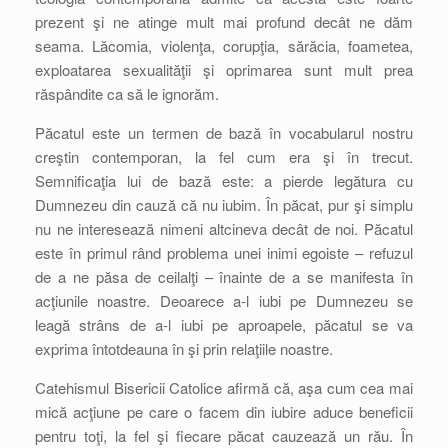
prezent şi ne atinge mult mai profund decât ne dăm
seama. Lăcomia, violenţa, corupţia, sărăcia, foametea,
exploatarea sexualităţii şi oprimarea sunt mult prea
răspândite ca să le ignorăm.
Păcatul este un termen de bază în vocabularul nostru
creştin contemporan, la fel cum era şi în trecut.
Semnificaţia lui de bază este: a pierde legătura cu
Dumnezeu din cauză că nu iubim. În păcat, pur şi simplu
nu ne interesează nimeni altcineva decât de noi. Păcatul
este în primul rând problema unei inimi egoiste – refuzul
de a ne păsa de ceilalţi – înainte de a se manifesta în
acţiunile noastre. Deoarece a-l iubi pe Dumnezeu se
leagă strâns de a-l iubi pe aproapele, păcatul se va
exprima întotdeauna în şi prin relaţiile noastre.
Catehismul Bisericii Catolice afirmă că, aşa cum cea mai
mică acţiune pe care o facem din iubire aduce beneficii
pentru toţi, la fel şi fiecare păcat cauzează un rău. În