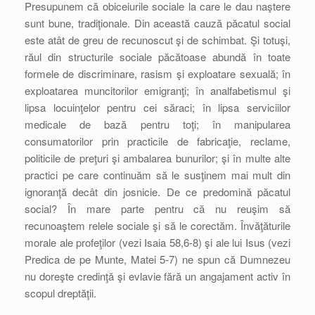
Presupunem că obiceiurile sociale la care le dau naştere
sunt bune, tradiţionale. Din această cauză păcatul social
este atât de greu de recunoscut şi de schimbat. Şi totuşi,
răul din structurile sociale păcătoase abundă în toate
formele de discriminare, rasism şi exploatare sexuală; în
exploatarea muncitorilor emigranţi; în analfabetismul şi
lipsa locuinţelor pentru cei săraci; în lipsa serviciilor
medicale de bază pentru toţi; în manipularea
consumatorilor prin practicile de fabricaţie, reclame,
politicile de preţuri şi ambalarea bunurilor; şi în multe alte
practici pe care continuăm să le susţinem mai mult din
ignoranţă decât din josnicie. De ce predomină păcatul
social? În mare parte pentru că nu reuşim să
recunoaştem relele sociale şi să le corectăm. Învăţăturile
morale ale profeţilor (vezi Isaia 58,6-8) şi ale lui Isus (vezi
Predica de pe Munte, Matei 5-7) ne spun că Dumnezeu
nu doreşte credinţă şi evlavie fără un angajament activ în
scopul dreptăţii.