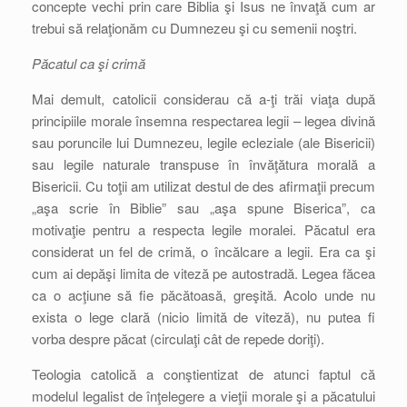
concepte vechi prin care Biblia şi Isus ne învaţă cum ar
trebui să relaţionăm cu Dumnezeu şi cu semenii noştri.
Păcatul ca şi crimă
Mai demult, catolicii considerau că a-ţi trăi viaţa după
principiile morale însemna respectarea legii – legea divină
sau poruncile lui Dumnezeu, legile ecleziale (ale Bisericii)
sau legile naturale transpuse în învăţătura morală a
Bisericii. Cu toţii am utilizat destul de des afirmaţii precum
„aşa scrie în Biblie” sau „aşa spune Biserica”, ca
motivaţie pentru a respecta legile moralei. Păcatul era
considerat un fel de crimă, o încălcare a legii. Era ca şi
cum ai depăşi limita de viteză pe autostradă. Legea făcea
ca o acţiune să fie păcătoasă, greşită. Acolo unde nu
exista o lege clară (nicio limită de viteză), nu putea fi
vorba despre păcat (circulaţi cât de repede doriţi).
Teologia catolică a conştientizat de atunci faptul că
modelul legalist de înţelegere a vieţii morale şi a păcatului