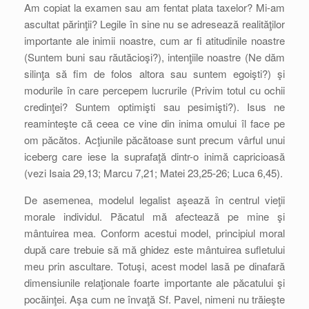
Am copiat la examen sau am fentat plata taxelor? Mi-am
ascultat părinţii? Legile în sine nu se adresează realităţilor
importante ale inimii noastre, cum ar fi atitudinile noastre
(Suntem buni sau răutăcioşi?), intenţiile noastre (Ne dăm
silinţa să fim de folos altora sau suntem egoişti?) şi
modurile în care percepem lucrurile (Privim totul cu ochii
credinţei? Suntem optimişti sau pesimişti?). Isus ne
reaminteşte că ceea ce vine din inima omului îl face pe
om păcătos. Acţiunile păcătoase sunt precum vârful unui
iceberg care iese la suprafaţă dintr-o inimă capricioasă
(vezi Isaia 29,13; Marcu 7,21; Matei 23,25-26; Luca 6,45).
De asemenea, modelul legalist aşează în centrul vieţii
morale individul. Păcatul mă afectează pe mine şi
mântuirea mea. Conform acestui model, principiul moral
după care trebuie să mă ghidez este mântuirea sufletului
meu prin ascultare. Totuşi, acest model lasă pe dinafară
dimensiunile relaţionale foarte importante ale păcatului şi
pocăinţei. Aşa cum ne învaţă Sf. Pavel, nimeni nu trăieşte