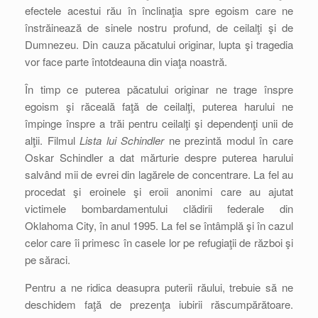
efectele acestui rău în înclinaţia spre egoism care ne
înstrăinează de sinele nostru profund, de ceilalţi şi de
Dumnezeu. Din cauza păcatului originar, lupta şi tragedia
vor face parte întotdeauna din viaţa noastră.
În timp ce puterea păcatului originar ne trage înspre
egoism şi răceală faţă de ceilalţi, puterea harului ne
împinge înspre a trăi pentru ceilalţi şi dependenţi unii de
alţii. Filmul
Lista lui Schindler
ne prezintă modul în care
Oskar Schindler a dat mărturie despre puterea harului
salvând mii de evrei din lagărele de concentrare. La fel au
procedat şi eroinele şi eroii anonimi care au ajutat
victimele bombardamentului clădirii federale din
Oklahoma City, în anul 1995. La fel se întâmplă şi în cazul
celor care îi primesc în casele lor pe refugiaţii de război şi
pe săraci.
Pentru a ne ridica deasupra puterii răului, trebuie să ne
deschidem faţă de prezenţa iubirii răscumpărătoare.