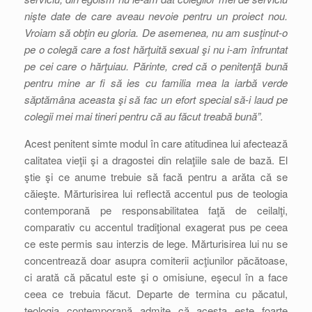
nişte date de care aveau nevoie pentru un proiect nou.
Vroiam să obţin eu gloria. De asemenea, nu am susţinut-o
pe o colegă care a fost hărţuită sexual şi nu i-am înfruntat
pe cei care o hărţuiau. Părinte, cred că o penitenţă bună
pentru mine ar fi să ies cu familia mea la iarbă verde
săptămâna aceasta şi să fac un efort special să-i laud pe
colegii mei mai tineri pentru că au făcut treabă bună”.
Acest penitent simte modul în care atitudinea lui afectează
calitatea vieţii şi a dragostei din relaţiile sale de bază. El
ştie şi ce anume trebuie să facă pentru a arăta că se
căieşte. Mărturisirea lui reflectă accentul pus de teologia
contemporană pe responsabilitatea faţă de ceilalţi,
comparativ cu accentul tradiţional exagerat pus pe ceea
ce este permis sau interzis de lege. Mărturisirea lui nu se
concentrează doar asupra comiterii acţiunilor păcătoase,
ci arată că păcatul este şi o omisiune, eşecul în a face
ceea ce trebuia făcut. Departe de termina cu păcatul,
teologia contemporană admite că acesta este foarte