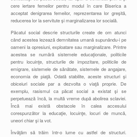
cere iertare femeilor pentru modul în care Biserica a
acceptat denigrarea femeilor, reprezentarea lor greşită,
reducerea lor la servitute şi marginalizarea lor socială.
Păcatul social descrie structurile create de om atunci
când acestea lezează demnitatea umană supunându-i pe
oameni la opresiuni, exploatare sau marginalizare. Printre
acestea se numără sistemele educaţionale, politicile
pentru locuinţe, structurile de impozitare, politicile de
emigrare, sistemele de sănătate, sistemele de angajare,
economia de piaţă. Odată stabilite, aceste structuri şi
obiceiuri sociale par a dezvolta o viaţă proprie. De
exemplu, rasismul ca păcat social a existat şi se
perpetuează încă, la multă vreme după abolirea sclaviei.
Încă mai există obstacole în calea accesului
corespunzător la educaţie, locuinţe, locuri de muncă,
uneori chiar şi la vot.
Învăţăm să trăim într-o lume cu astfel de structuri.