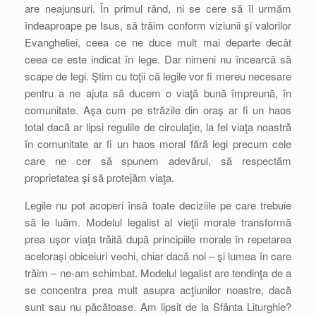
are neajunsuri. În primul rând, ni se cere să îl urmăm
îndeaproape pe Isus, să trăim conform viziunii şi valorilor
Evangheliei, ceea ce ne duce mult mai departe decât
ceea ce este indicat în lege. Dar nimeni nu încearcă să
scape de legi. Ştim cu toţii că legile vor fi mereu necesare
pentru a ne ajuta să ducem o viaţă bună împreună, în
comunitate. Aşa cum pe străzile din oraş ar fi un haos
total dacă ar lipsi regulile de circulaţie, la fel viaţa noastră
în comunitate ar fi un haos moral fără legi precum cele
care ne cer să spunem adevărul, să respectăm
proprietatea şi să protejăm viaţa.
Legile nu pot acoperi însă toate deciziile pe care trebuie
să le luăm. Modelul legalist al vieţii morale transformă
prea uşor viaţa trăită după principiile morale în repetarea
aceloraşi obiceiuri vechi, chiar dacă noi – şi lumea în care
trăim – ne-am schimbat. Modelul legalist are tendinţa de a
se concentra prea mult asupra acţiunilor noastre, dacă
sunt sau nu păcătoase. Am lipsit de la Sfânta Liturghie?