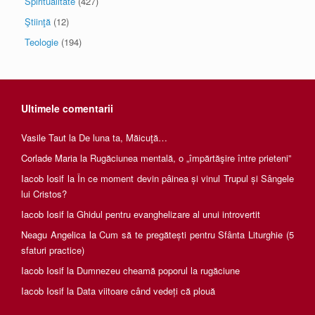
Spiritualitate
(427)
Ştiinţă
(12)
Teologie
(194)
Ultimele comentarii
Vasile Taut
la
De luna ta, Măicuţă…
Corlade Maria
la
Rugăciunea mentală, o „împărtăşire între prieteni”
Iacob Iosif
la
În ce moment devin pâinea și vinul Trupul și Sângele
lui Cristos?
Iacob Iosif
la
Ghidul pentru evanghelizare al unui introvertit
Neagu Angelica
la
Cum să te pregătești pentru Sfânta Liturghie (5
sfaturi practice)
Iacob Iosif
la
Dumnezeu cheamă poporul la rugăciune
Iacob Iosif
la
Data viitoare când vedeți că plouă