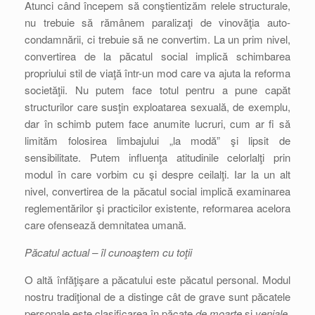
Atunci când începem să conştientizăm relele structurale,
nu trebuie să rămânem paralizaţi de vinovăţia auto-
condamnării, ci trebuie să ne convertim. La un prim nivel,
convertirea de la păcatul social implică schimbarea
propriului stil de viaţă într-un mod care va ajuta la reforma
societăţii. Nu putem face totul pentru a pune capăt
structurilor care susţin exploatarea sexuală, de exemplu,
dar în schimb putem face anumite lucruri, cum ar fi să
limităm folosirea limbajului „la modă” şi lipsit de
sensibilitate. Putem influenţa atitudinile celorlalţi prin
modul în care vorbim cu şi despre ceilalţi. Iar la un alt
nivel, convertirea de la păcatul social implică examinarea
reglementărilor şi practicilor existente, reformarea acelora
care ofensează demnitatea umană.
Păcatul actual – îl cunoaştem cu toţii
O altă înfăţişare a păcatului este păcatul personal. Modul
nostru tradiţional de a distinge cât de grave sunt păcatele
personale este clasificarea în păcate
de moarte
şi
veniale
.