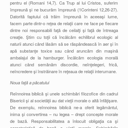
pentru el (Romani 14,7). Ca Trup al lui Cristos, suferim
împreună şi ne bucurăm împreună (1Corinteni 12,26-27).
Datorită faptului că trăim împreună în aceeaşi lume,
facem parte dintr-o reţea de relaţii care ne face pe fiecare
dintre noi responsabili faţă de ceilalţi şi faţă de întreaga
creaţie. Ştim cu toţii că încălcăm echilibrul ecologic al
naturii atunci când lăsăm să se răspândească în aer şi în
apă substanţe toxice sau când aruncăm din maşină
ambalajul de la hamburger. Încălcăm ecologia morală
atunci când semănăm discordie, neînţelegeri, frică,
neîncredere şi înstrăinare în reţeaua de relaţii interumane.
Noua faţă a păcatului
Reînnoirea biblică şi unele schimbări filozofice din cadrul
Bisericii şi al societăţii au dat vieţii morale o altă înfăţişare.
De exemplu, reînnoirea biblică ne-a oferit legământul,
inima şi convertirea – nu legea – drept concepte morale
de bază. Responsabilitatea a înlocuit obligaţia ca şi
caracteristică de bază a vieţii morale. Schimbările