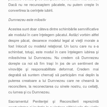
Dacă nu ne recunoaştem păcatele, nu putem creşte în
convertirea la cerinţele iubirii.
Dumnezeu este milostiv
Acestea sunt doar câteva dintre schimbările semnificative
ale modului în care înţelegem păcatul. Astăzi vorbim altfel
despre păcat, deoarece modelul legal al vieţii morale a
fost înlocuit cu modelul relaţional. Un lucru care nu s-a
schimbat, totuşi, este modul în care înţelegem iubirea şi
milostivirea lui Dumnezeu. Nu credem că Dumnezeu
doreşte ca noi să fim traşi în jos de un sentiment de
vinovăţie şi responsabilitate deformat. Credem mai
degrabă să suntem chemaţi să participăm mai deplin la
puterea creatoare a lui Dumnezeu care ne cheamă la
reconciliere, la reconectarea cu sinele nostru, cu ceilalţi,
cu lumea şi cu Dumnezeu.
Sacramentul Penitenţei şi Reconcilierii reprezintă
oportunitatea şi invitaţia la a vindeca slăbiciunile din vieţile