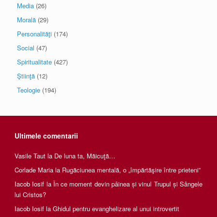
Media
(26)
Morală
(29)
Personalităţi
(174)
Social
(47)
Spiritualitate
(427)
Ştiinţă
(12)
Teologie
(194)
Ultimele comentarii
Vasile Taut
la
De luna ta, Măicuţă…
Corlade Maria
la
Rugăciunea mentală, o „împărtăşire între prieteni”
Iacob Iosif
la
În ce moment devin pâinea și vinul Trupul și Sângele
lui Cristos?
Iacob Iosif
la
Ghidul pentru evanghelizare al unui introvertit