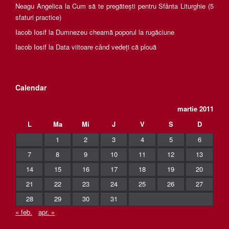
Neagu Angelica
la
Cum să te pregătești pentru Sfânta Liturghie (5
sfaturi practice)
Iacob Iosif
la
Dumnezeu cheamă poporul la rugăciune
Iacob Iosif
la
Data viitoare când vedeți că plouă
Calendar
martie 2011
L
Ma
Mi
J
V
S
D
1
2
3
4
5
6
7
8
9
10
11
12
13
14
15
16
17
18
19
20
21
22
23
24
25
26
27
28
29
30
31
« feb.
apr. »