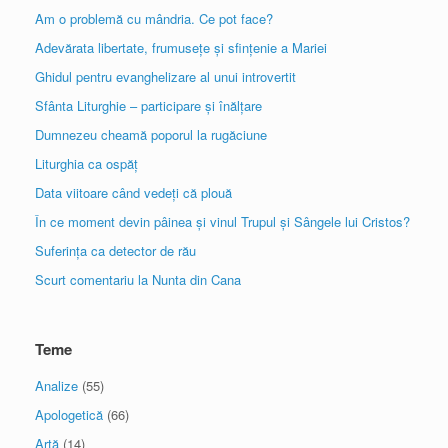
Am o problemă cu mândria. Ce pot face?
Adevărata libertate, frumusețe și sfințenie a Mariei
Ghidul pentru evanghelizare al unui introvertit
Sfânta Liturghie – participare și înălțare
Dumnezeu cheamă poporul la rugăciune
Liturghia ca ospăț
Data viitoare când vedeți că plouă
În ce moment devin pâinea și vinul Trupul și Sângele lui Cristos?
Suferința ca detector de rău
Scurt comentariu la Nunta din Cana
Teme
Analize
(55)
Apologetică
(66)
Artă
(14)