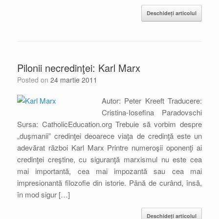
Deschideți articolul
Pilonii necredinţei: Karl Marx
Posted on
24 martie 2011
Autor: Peter Kreeft Traducere:
Cristina-Iosefina Paradovschi
Sursa: CatholicEducation.org Trebuie să vorbim despre
„duşmanii” credinţei deoarece viaţa de credinţă este un
adevărat război Karl Marx Printre numeroşii oponenţi ai
credinţei creştine, cu siguranţă marxismul nu este cea
mai importantă, cea mai impozantă sau cea mai
impresionantă filozofie din istorie. Până de curând, însă,
în mod sigur […]
Deschideți articolul