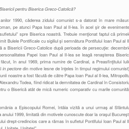
 Bisericii pentru Biserica Greco-Catolică?
 anilor 1990, căderea zidului comunist s-a datorat în mare măsur
i Roman, pe atunci Papa Ioan Paul al II-lea. În acel şir de evenimente
 sufletului” spre Biserica noastră. Trebuie menţionat faptul că primel
it Bulele Pontificale cu sigiliul şi semnătura Pontifului Ioan Paul al II
ică a Bisericii Greco-Catolice după perioada de persecuţie: decembri
onalitatea Papei Ioan Paul al II-lea se leagă renaşterea Biserici
ăcut, în anul 1969, prima numire de Cardinal, a Preasfinţitului Iuli
al
in pectore
din motive lesne de înţeles în timpul regimului comunist)
ii noastre a fost făcută de către Papa Ioan Paul al II-lea, Mitropolitu
lexandru Todea, fiind ridicat la demnitatea de Cardinal în Consistoriu
entru o Biserică atât de mică numeric comparativ cu marile comunităţ
omânia a Episcopului Romei, întâia vizită a unui urmaş al Sfântulu
 a anului 1999, limitată din motivele cunoscute doar la oraşul Bucureşti
i drept-credincios care a rămas în sufletul Pontifului Ioan Paul al II
ul „Unitate, Unitate!”