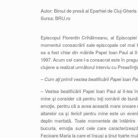
Autor: Biroul de presă al Eparhiei de Cluj-Gherla
Sursa: BRU.ro
Episcopul Florentin Crihălmeanu, al Episcopiei 
momentul consacrării sale episcopale cel mai 
sa a fost chiar din mâinile Papei Ioan Paul al II-
1997. Acum cel care l-a consacrat este în pragul b
clujene a realizat următorul interviu cu Preasfinţi
– Cum aţi primit vestea beatificării Papei Ioan Pau
– Vestea beatificării Papei Ioan Paul al II-lea î
mine şi consider că pentru toţi românii de bună
emoţie, pentru că a avea această mare onoare de a
altarelor ca şi
fericit
pentru mine este un evenim
deplin meritată. Toate momentele de întâlnir
bucuria, emoţia sunt cele care caracterizează
Fecioare Maria la care el însuşi a ţinut foarte mul