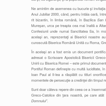
Ne amintim de asemenea cu bucurie şi invitaţia p
Anul Jubiliar 2000, când, pentru întâia oară, înt
rit bizantin, în limba română, în Bazilica
San P
Mureşan, urca pe treapta cea mai înaltă a Altarul
Confesiunii unde numai Sanctitatea Sa, în mod o
acelaşi an, reprezentaţi ai Bisericii noastre au
cunoscută Biserica Română Unită cu Roma, Greco-C
În acelaşi an a fost emis un document pontifica
adresat o Scrisoare Apostolică Bisericii Greco-
Unirii cu Biserica Romei – este primul document d
Pontiful Roman defineşte cu multă luciditate, în 
Ioan Paul al II-lea a răsplătit cu titluri onorif
momentele de persecuţie a credinţei din timpul re
Sunt doar câteva repere din ceea ce a însemnat a
Greco-Catolice din ţara noastră, pe care atâ
Domnului”
.