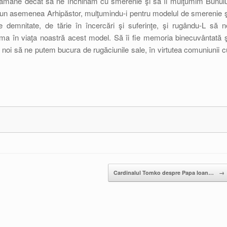
ămâne decât să ne închinăm cu smerenie şi să îi mulţumim Bunulu
un asemenea Arhipăstor, mulţumindu-i pentru modelul de smerenie ş
 de demnitate, de tărie în încercări şi suferinţe, şi rugându-L să n
ma în viaţa noastră acest model. Să îi fie memoria binecuvântată ş
 noi să ne putem bucura de rugăciunile sale, în virtutea comuniunii c
Cardinalul Tomko despre Papa Ioan…
→