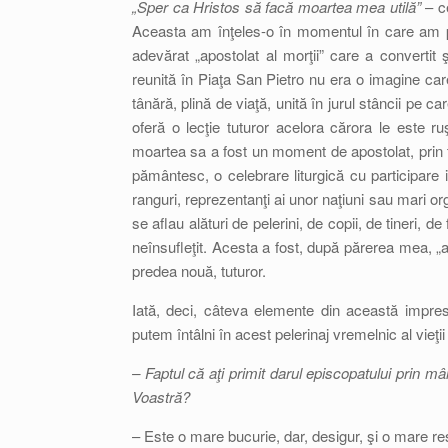
„Sper ca Hristos să facă moartea mea utilă”
– ce
Aceasta am înţeles-o în momentul în care am part
adevărat „apostolat al morţii” care a convertit 
reunită în Piaţa San Pietro nu era o imagine care
tânără, plină de viaţă, unită în jurul stâncii pe 
oferă o lecţie tuturor acelora cărora le este ru
moartea sa a fost un moment de apostolat, prin t
pământesc, o celebrare liturgică cu participare i
ranguri, reprezentanţi ai unor naţiuni sau mari organ
se aflau alături de pelerini, de copii, de tineri, de
neînsufleţit. Acesta a fost, după părerea mea, „a
predea nouă, tuturor.
Iată, deci, câteva elemente din această impr
putem întâlni în acest pelerinaj vremelnic al vieţi
– Faptul că aţi primit darul episcopatului prin mâ
Voastră?
– Este o mare bucurie, dar, desigur, şi o mare res