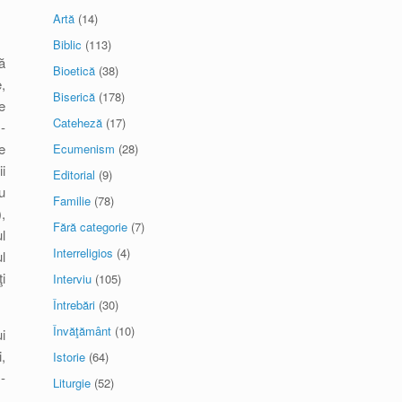
Artă
(14)
Biblic
(113)
ă
Bioetică
(38)
,
Biserică
(178)
e
Cateheză
(17)
-
e
Ecumenism
(28)
i
Editorial
(9)
u
Familie
(78)
,
Fără categorie
(7)
l
Interreligios
(4)
l
i
Interviu
(105)
Întrebări
(30)
Învăţământ
(10)
i
,
Istorie
(64)
-
Liturgie
(52)