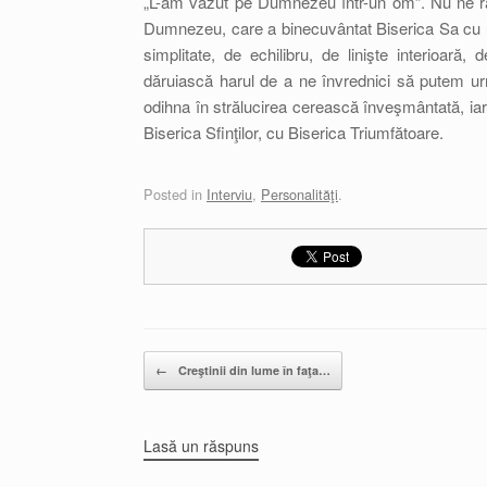
„L-am văzut pe Dumnezeu într-un om”. Nu ne r
Dumnezeu, care a binecuvântat Biserica Sa cu 
simplitate, de echilibru, de linişte interioară,
dăruiască harul de a ne învrednici să putem ur
odihna în strălucirea cerească înveşmântată, iar
Biserica Sfinţilor, cu Biserica Triumfătoare.
Posted in
Interviu
,
Personalităţi
.
Post navigation
←
Creştinii din lume în faţa…
Lasă un răspuns