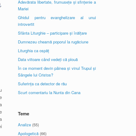
Adevărata libertate, frumusețe și sfințenie a
Mariei
Ghidul pentru evanghelizare al unui
introvertit
Sfânta Liturghie – participare și înălțare
Dumnezeu cheamă poporul la rugăciune
Liturghia ca ospăț
Data viitoare când vedeți că plouă
În ce moment devin pâinea și vinul Trupul și
Sângele lui Cristos?
Suferința ca detector de rău
u
Scurt comentariu la Nunta din Cana
e
a
e
Teme
a
Analize
(55)
i
Apologetică
(66)