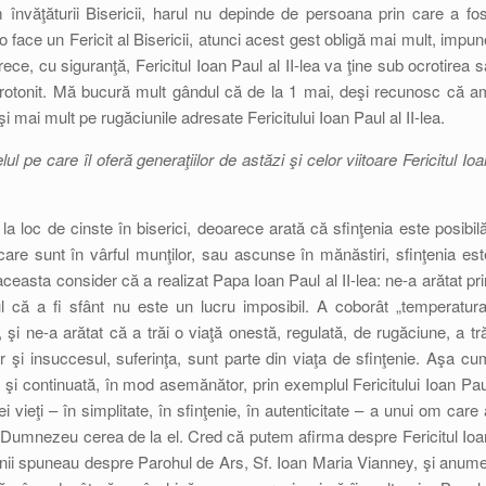
învăţăturii Bisericii, harul nu depinde de persoana prin care a fos
 o face un Fericit al Bisericii, atunci acest gest obligă mai mult, impun
e, cu siguranţă, Fericitul Ioan Paul al II-lea va ţine sub ocrotirea s
 hirotonit. Mă bucură mult gândul că de la 1 mai, deşi recunosc că a
i mai mult pe rugăciunile adresate Fericitului Ioan Paul al II-lea.
l pe care îl oferă generaţiilor de astăzi şi celor viitoare Fericitul Ioa
 loc de cinste în biserici, deoarece arată că sfinţenia este posibilă
are sunt în vârful munţilor, sau ascunse în mănăstiri, sfinţenia est
 aceasta consider că a realizat Papa Ioan Paul al II-lea: ne-a arătat pri
aptul că a fi sfânt nu este un lucru imposibil. A coborât „temperatura
d, şi ne-a arătat că a trăi o viaţă onestă, regulată, de rugăciune, a tră
şi insuccesul, suferinţa, sunt parte din viaţa de sfinţenie. Aşa cu
tă şi continuată, în mod asemănător, prin exemplul Fericitului Ioan Pau
nei vieţi – în simplitate, în sfinţenie, în autenticitate – a unui om care 
e Dumnezeu cerea de la el. Cred că putem afirma despre Fericitul Ioa
anii spuneau despre Parohul de Ars, Sf. Ioan Maria Vianney, şi anume