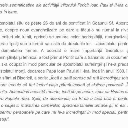
 semnificative ale activităţii viitorului Fericit Ioan Paul al II-lea c
os în lume.
ostolatul său de peste 26 de ani de pontificat în Scaunul Sf. Aposto
nare, despre noua evanghelizare pe care a făcut-o nu numai la nive
le colţuri ale lumii, oprindu-se asupra celor nedreptăţiţi, marginalizaţi
erau lipsiţi sub o formă sau alta de drepturile lor – apostolatul pentr
tru demnitatea femeii. A acordat o mare importanţă tineretului ş
rin ştiinţă şi tehnică, a fost primul Pontif care a transmis un documen
ţii, s-a ocupat în mod particular de apostolatul suferinţei şi ne-a preda
ostolatul morţii, deoarece Papa Ioan Paul al II-lea, încă în anul 1980, î
sfânt al Bisericii, a scris:
„Încă o dată doresc să mă încredinţez tota
um trebuie să îmi închei viaţa pământească şi slujirea pastorală. Î
hănita. Acceptând această moarte, încă de pe acum, sper ca Hristos s
ntru Paştele meu. Sper, de asemenea, ca El să o facă utilă şi pentr
 slujesc: mântuirea oamenilor, apărarea familiei umane şi, în ea, 
ilă pentru persoanele pe care mi le-a încredinţat în mod special, pentr
suşi”.