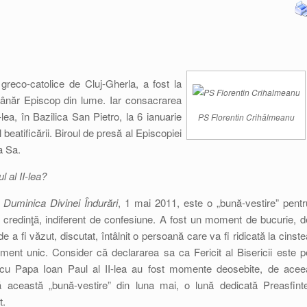
greco-catolice de Cluj-Gherla, a fost la
tânăr Episcop din lume. Iar consacrarea
lea, în Bazilica San Pietro, la 6 ianuarie
PS Florentin Crihălmeanu
eatificării. Biroul de presă al Episcopiei
a Sa.
l al II-lea?
n
Duminica Divinei Îndurări
, 1 mai 2011, este o „bună-vestire” pentr
 credinţă, indiferent de confesiune. A fost un moment de bucurie, d
 fi văzut, discutat, întâlnit o persoană care va fi ridicată la cinste
ent unic. Consider că declararea sa ca Fericit al Bisericii este p
e cu Papa Ioan Paul al II-lea au fost momente deosebite, de acee
 această „bună-vestire” din luna mai, o lună dedicată Preasfinte
t.