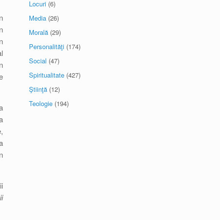
Locuri
(6)
n
Media
(26)
n
Morală
(29)
n
Personalităţi
(174)
l
Social
(47)
n
Spiritualitate
(427)
e
Ştiinţă
(12)
Teologie
(194)
a
a
,
a
n
i
i