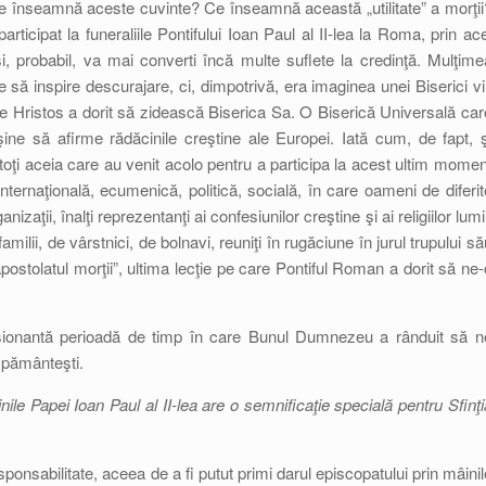
 înseamnă aceste cuvinte? Ce înseamnă această „utilitate” a morţii
icipat la funeraliile Pontifului Ioan Paul al II-lea la Roma, prin ace
şi, probabil, va mai converti încă multe suflete la credinţă. Mulţime
 să inspire descurajare, ci, dimpotrivă, era imaginea unei Biserici vii
care Hristos a dorit să zidească Biserica Sa. O Biserică Universală car
şine să afirme rădăcinile creştine ale Europei. Iată cum, de fapt, ş
oţi aceia care au venit acolo pentru a participa la acest ultim momen
nternaţională, ecumenică, politică, socială, în care oameni de diferit
izaţii, înalţi reprezentanţi ai confesiunilor creştine şi ai religiilor lumi
 familii, de vârstnici, de bolnavi, reuniţi în rugăciune în jurul trupului s
postolatul morţii”, ultima lecţie pe care Pontiful Roman a dorit să ne-
esionantă perioadă de timp în care Bunul Dumnezeu a rânduit să n
i pământeşti.
inile Papei Ioan Paul al II-lea are o semnificaţie specială pentru Sfinţi
ponsabilitate, aceea de a fi putut primi darul episcopatului prin mâinil