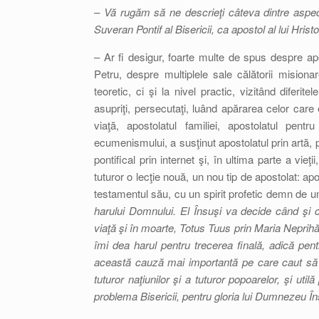
– Vă rugăm să ne descrieţi câteva dintre aspectele
Suveran Pontif al Bisericii, ca apostol al lui Hrist
– Ar fi desigur, foarte multe de spus despre ap
Petru, despre multiplele sale călătorii misio
teoretic, ci şi la nivel practic, vizitând diferite
asupriţi, persecutaţi, luând apărarea celor care 
viaţă, apostolatul familiei, apostolatul pen
ecumenismului, a susţinut apostolatul prin artă, p
pontifical prin internet şi, în ultima parte a vie
tuturor o lecţie nouă, un nou tip de apostolat: ap
testamentul său, cu un spirit profetic demn de un 
harului Domnului. El Însuşi va decide când şi c
viaţă şi în moarte, Totus Tuus prin Maria Nepri
îmi dea harul pentru trecerea finală, adică pe
această cauză mai importantă pe care caut să o
tuturor naţiunilor şi a tuturor popoarelor, şi ut
problema Bisericii, pentru gloria lui Dumnezeu În