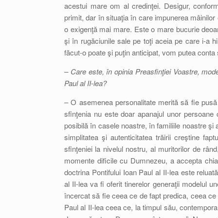
acestui mare om al credinţei. Desigur, conform 
primit, dar în situaţia în care impunerea mâinilor
o exigenţă mai mare. Este o mare bucurie deoarec
şi în rugăciunile sale pe toţi aceia pe care i-a
făcut-o poate şi puţin anticipat, vom putea conta ş
– Care este, în opinia Preasfinţiei Voastre, modelu
Paul al II-lea?
– O asemenea personalitate merită să fie pusă la
sfinţenia nu este doar apanajul unor persoane c
posibilă în casele noastre, în familiile noastre şi
simplitatea şi autenticitatea trăirii creştine f
sfinţeniei la nivelul nostru, al muritorilor de rân
momente dificile cu Dumnezeu, a accepta chiar 
doctrina Pontifului Ioan Paul al II-lea este relua
al II-lea va fi oferit tinerelor generaţii modelul u
încercat să fie ceea ce de fapt predica, ceea c
Paul al II-lea ceea ce, la timpul său, contempor