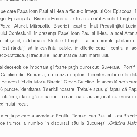
e care Papa Ioan Paul al II-lea a făcut-o întregului Cor Episcopal, î
regul Episcopat al Bisericii Române Unite a celebrat Sfânta Liturghie î
ietro
. Atunci, Mitropolitul Bisericii noastre, Înalt Preasfinţitul Lucia
ui Confesiunii, în prezenţa Papei Ioan Paul al II-lea, la acel Altar a
bişnuit, celebrează Sfintele Liturghii. La ceremoniile jubiliare di
 fost rânduiţi să ia cuvântul public, în diferite ocazii, pentru a fac
atolică, şi trecutul ei încununat de laurii martiriului.
l deosebit de important şi foarte puţin cunoscut: Suveranul Pontif 
Catolice din România, cu ocazia împlinirii tricentenarului de la dat
e acest fel din istoria Bisericii Greco-Catolice. În această scrisoare
6 puncte, identitatea Bisericii noastre. Trebuie spus şi faptul că Pap
ice clerici şi laici greco-catolici români care au acţionat cu eroism î
gimului trecut.
tenţia pe care a acordat-o Pontiful Roman Ioan Paul al II-lea Biserici
t de frumos a numit-o în discursul său la Bucureşti
„Grădina Maici