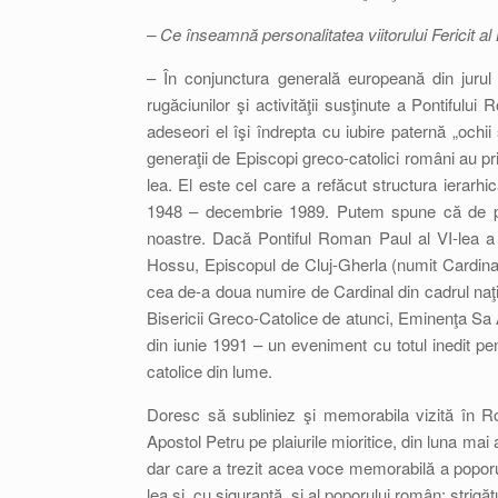
– Ce înseamnă personalitatea viitorului Fericit al
– În conjunctura generală europeană din jurul
rugăciunilor şi activităţii susţinute a Pontifulu
adeseori el îşi îndrepta cu iubire paternă „ochii
generaţii de Episcopi greco-catolici români au prim
lea. El este cel care a refăcut structura ierarh
1948 – decembrie 1989. Putem spune că de pers
noastre. Dacă Pontiful Roman Paul al VI-lea a f
Hossu, Episcopul de Cluj-Gherla (numit Cardin
cea de-a doua numire de Cardinal din cadrul naţiun
Bisericii Greco-Catolice de atunci, Eminenţa Sa A
din iunie 1991 – un eveniment cu totul inedit p
catolice din lume.
Doresc să subliniez şi memorabila vizită în R
Apostol Petru pe plaiurile mioritice, din luna mai
dar care a trezit acea voce memorabilă a poporulu
lea şi, cu siguranţă, şi al poporului român: strigăt