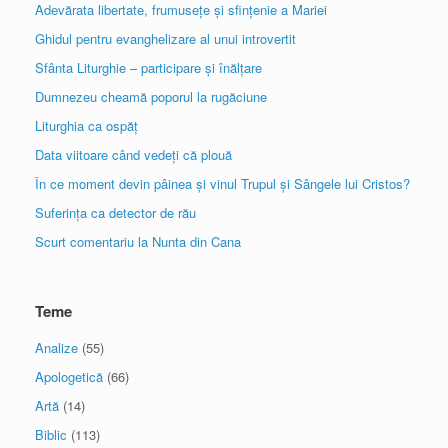
Adevărata libertate, frumusețe și sfințenie a Mariei
Ghidul pentru evanghelizare al unui introvertit
Sfânta Liturghie – participare și înălțare
Dumnezeu cheamă poporul la rugăciune
Liturghia ca ospăț
Data viitoare când vedeți că plouă
În ce moment devin pâinea și vinul Trupul și Sângele lui Cristos?
Suferința ca detector de rău
Scurt comentariu la Nunta din Cana
Teme
Analize
(55)
Apologetică
(66)
Artă
(14)
Biblic
(113)