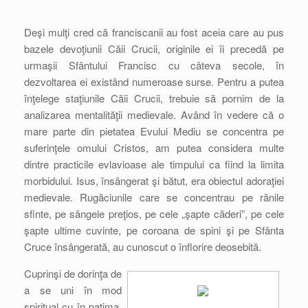
Deşi mulţi cred că franciscanii au fost aceia care au pus
bazele devoţiunii Căii Crucii, originile ei îi precedă pe
urmaşii Sfântului Francisc cu câteva secole, în
dezvoltarea ei existând numeroase surse. Pentru a putea
înţelege staţiunile Căii Crucii, trebuie să pornim de la
analizarea mentalităţii medievale. Având în vedere că o
mare parte din pietatea Evului Mediu se concentra pe
suferinţele omului Cristos, am putea considera multe
dintre practicile evlavioase ale timpului ca fiind la limita
morbidului. Isus, însângerat şi bătut, era obiectul adoraţiei
medievale. Rugăciunile care se concentrau pe rănile
sfinte, pe sângele preţios, pe cele „şapte căderi”, pe cele
şapte ultime cuvinte, pe coroana de spini şi pe Sfânta
Cruce însângerată, au cunoscut o înflorire deosebită.
Cuprinşi de dorinţa de
a se uni în mod
spiritual cu în patima,