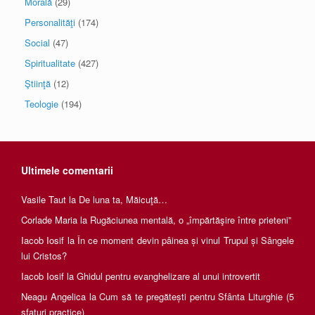
Morală
(29)
Personalităţi
(174)
Social
(47)
Spiritualitate
(427)
Ştiinţă
(12)
Teologie
(194)
Ultimele comentarii
Vasile Taut
la
De luna ta, Măicuţă…
Corlade Maria
la
Rugăciunea mentală, o „împărtăşire între prieteni”
Iacob Iosif
la
În ce moment devin pâinea și vinul Trupul și Sângele
lui Cristos?
Iacob Iosif
la
Ghidul pentru evanghelizare al unui introvertit
Neagu Angelica
la
Cum să te pregătești pentru Sfânta Liturghie (5
sfaturi practice)