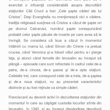
exercitat o influenţă considerabilă asupra dezvoltării
staţiunilor Căii Crucii a fost „Cele şapte căderi ale lui
Cristos”. Deşi Evanghelia nu menţionează nici o cădere,
tradiţia religioasă susţinea că Cristos a căzut de şapte ori
pe drumul Calvarului, numărul şapte corespunzând
probabil celor şapte păcate de moarte pe care avea să le
învingă. Se considera că Isus a căzut în momentul
întâlnirii cu mama lui, când Simon din Cirene i-a preluat
crucea, când Veronica şi-a folosit vălul pentru a-i şterge
faţa, şi atunci când femeile din Ierusalim au început să
plângă – episoade care sunt reflectate în cadrul celei de-a
patra, de-a cincea, de-a şasea şi de-a opta staţiuni.
Celelalte trei, care corespund celei de-a treia, de-a şaptea
şi de-a noua staţiuni, nu au prezentat caracteristici
distincte şi au fost reţinute ca simple căderi.
Franciscanii au devenit activi în dezvoltarea staţiunilor din
momentul în care au câştigat custodia locurilor sfinte din
Ierusalim, în 1343, şi au început răspândirea devoţiunii