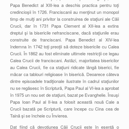
Papa Benedict al XIII-lea a deschis practica pentru toţi
credincioşii în 1726. Franciscanii au menţinut un monopol
timp de mulţi ani privitor la construirea de staţiuni ale Căii
Crucii, dar în 1731 Papa Clement al XII-lea a extins
dreptul şi la bisericile nefranciscane, dacă staţiunile erau
construite de franciscani. Papa Benedict al XIV-lea
îndemna în 1742 toţi preoţii să doteze bisericile cu Calea
Crucii. În 1862 au fost eliminate ultimele restricţii ce legau
Calea Crucii de franciscani. Astăzi, majoritatea bisericilor
au Calea Crucii, fie ca staţiuni ridicate lângă biserici, fie
măcar ca tablouri religioase în biserică. Deoarece câteva
dintre episoadele tradiţionale ilustrate în cadrul staţiunilor
nu se regăsesc în Scriptură, Papa Paul al VI-lea a aprobat
în 1975 un nou set de staţiuni, bazat pe Evanghelie. Însuşi
Papa Ioan Paul al II-lea a folosit această nouă Cale a
Crucii bazată pe Scriptură, care începe cu Cina cea de
Taină şi se încheie cu Învierea.
Dat fiind că devoţiunea Căii Crucii este în esenţă o