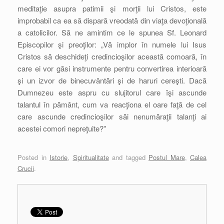
meditaţie asupra patimii şi morţii lui Cristos, este
improbabil ca ea să dispară vreodată din viaţa devoţională
a catolicilor. Să ne amintim ce le spunea Sf. Leonard
Episcopilor şi preoţilor: „Vă implor în numele lui Isus
Cristos să deschideţi credincioşilor această comoară, în
care ei vor găsi instrumente pentru convertirea interioară
şi un izvor de binecuvântări şi de haruri cereşti. Dacă
Dumnezeu este aspru cu slujitorul care îşi ascunde
talantul în pământ, cum va reacţiona el oare faţă de cel
care ascunde credincioşilor săi nenumăraţii talanţi ai
acestei comori nepreţuite?”
Posted in
Istorie
,
Spiritualitate
and tagged
Postul Mare
,
Calea
Crucii
.