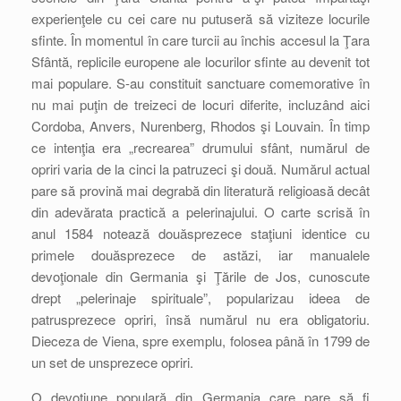
experienţele cu cei care nu putuseră să viziteze locurile
sfinte. În momentul în care turcii au închis accesul la Ţara
Sfântă, replicile europene ale locurilor sfinte au devenit tot
mai populare. S-au constituit sanctuare comemorative în
nu mai puţin de treizeci de locuri diferite, incluzând aici
Cordoba, Anvers, Nurenberg, Rhodos şi Louvain. În timp
ce intenţia era „recrearea” drumului sfânt, numărul de
opriri varia de la cinci la patruzeci şi două. Numărul actual
pare să provină mai degrabă din literatură religioasă decât
din adevărata practică a pelerinajului. O carte scrisă în
anul 1584 notează douăsprezece staţiuni identice cu
primele douăsprezece de astăzi, iar manualele
devoţionale din Germania şi Ţările de Jos, cunoscute
drept „pelerinaje spirituale”, popularizau ideea de
patrusprezece opriri, însă numărul nu era obligatoriu.
Dieceza de Viena, spre exemplu, folosea până în 1799 de
un set de unsprezece opriri.
O devoţiune populară din Germania care pare să fi