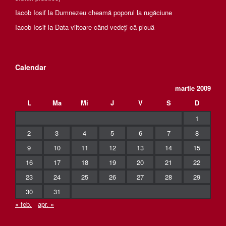
Iacob Iosif
la
Dumnezeu cheamă poporul la rugăciune
Iacob Iosif
la
Data viitoare când vedeți că plouă
Calendar
martie 2009
L
Ma
Mi
J
V
S
D
1
2
3
4
5
6
7
8
9
10
11
12
13
14
15
16
17
18
19
20
21
22
23
24
25
26
27
28
29
30
31
« feb.
apr. »