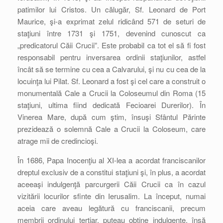
patimilor lui Cristos. Un călugăr, Sf. Leonard de Port
Maurice, şi-a exprimat zelul ridicând 571 de seturi de
staţiuni între 1731 şi 1751, devenind cunoscut ca
„predicatorul Căii Crucii”. Este probabil ca tot el să fi fost
responsabil pentru inversarea ordinii staţiunilor, astfel
încât să se termine cu cea a Calvarului, şi nu cu cea de la
locuinţa lui Pilat. Sf. Leonard a fost şi cel care a construit o
monumentală Cale a Crucii la Coloseumul din Roma (15
staţiuni, ultima fiind dedicată Fecioarei Durerilor). În
Vinerea Mare, după cum ştim, însuşi Sfântul Părinte
prezidează o solemnă Cale a Crucii la Coloseum, care
atrage mii de credincioşi.
În 1686, Papa Inocenţiu al XI-lea a acordat franciscanilor
dreptul exclusiv de a constitui staţiuni şi, în plus, a acordat
aceeaşi indulgenţă parcurgerii Căii Crucii ca în cazul
vizitării locurilor sfinte din Ierusalim. La început, numai
aceia care aveau legătură cu franciscanii, precum
membrii ordinului terţiar, puteau obţine indulgenţe, însă