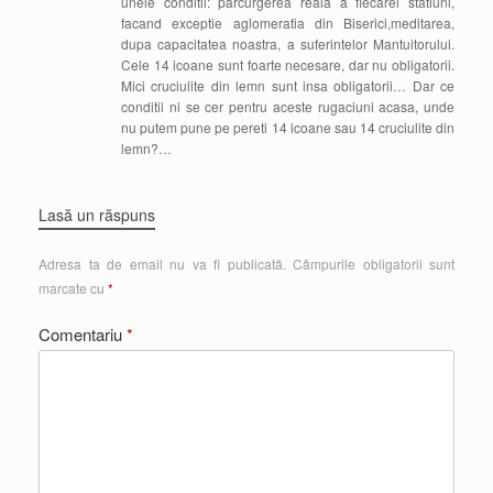
unele conditii: parcurgerea reala a fiecarei statiuni,
facand exceptie aglomeratia din Biserici,meditarea,
dupa capacitatea noastra, a suferintelor Mantuitorului.
Cele 14 icoane sunt foarte necesare, dar nu obligatorii.
Mici cruciulite din lemn sunt insa obligatorii… Dar ce
conditii ni se cer pentru aceste rugaciuni acasa, unde
nu putem pune pe pereti 14 icoane sau 14 cruciulite din
lemn?…
Lasă un răspuns
Adresa ta de email nu va fi publicată.
Câmpurile obligatorii sunt
marcate cu
*
Comentariu
*