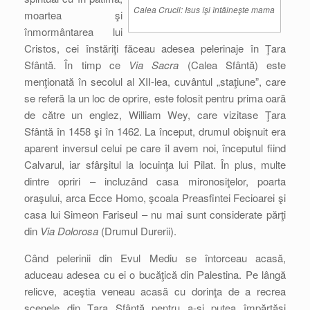
Calea Crucii: Isus îşi întâlneşte mama
moartea şi
înmormântarea lui
Cristos, cei înstăriţi făceau adesea pelerinaje în Ţara
Sfântă. În timp ce
Via Sacra
(Calea Sfântă) este
menţionată în secolul al XII-lea, cuvântul „staţiune”, care
se referă la un loc de oprire, este folosit pentru prima oară
de către un englez, William Wey, care vizitase Ţara
Sfântă în 1458 şi în 1462. La început, drumul obişnuit era
aparent inversul celui pe care îl avem noi, începutul fiind
Calvarul, iar sfârşitul la locuinţa lui Pilat. În plus, multe
dintre opriri – incluzând casa mironosiţelor, poarta
oraşului, arca Ecce Homo, şcoala Preasfintei Fecioarei şi
casa lui Simeon Fariseul – nu mai sunt considerate părţi
din
Via Dolorosa
(Drumul Durerii).
Când pelerinii din Evul Mediu se întorceau acasă,
aduceau adesea cu ei o bucăţică din Palestina. Pe lângă
relicve, aceştia veneau acasă cu dorinţa de a recrea
scenele din Ţara Sfântă pentru a-şi putea împărtăşi