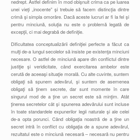
nedrept. Astfel definim în mod obişnuit crima ca pe luarea
unei vieţi „inocente” şi trebuie să facem distincţia dintre
crimă şi simpla omorâre. Dacă aceste lucruri ar fi la fel şi
pentru minciună, soluţia nu este o problemă legată de
excepţii, ci mai degrabă de definiţie.
Dificultatea conceptualizării definiţiei perfecte a făcut ca
mulţi de-a lungul secolelor să insiste pe existenţa minciuni
necesare. O astfel de minciună apare din conflictul dintre
justiţie şi veridicitate, când exercitarea ambelor este
cerută de aceeaşi situaţie morală. Cu alte cuvinte, suntem
obligaţi să spunem adevărul, şi suntem de asemenea
obligaţi să ţinem secrete, dar sunt momente în care
singurul mod de a ţine un secret este să minţim. Atât
ţinerea secretelor cât şi spunerea adevărului sunt incluse
în toate standardele expunerilor legii naturale şi ale celei
de-a opta porunci. Când obligaţia noastră de a ţine un
secret intră în conflict cu obligaţia de a spune adevărul,
rezultatul este o minciună necesară – necesară nu pentru