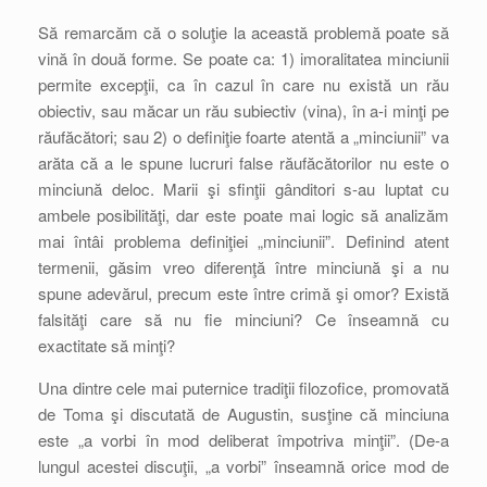
Să remarcăm că o soluţie la această problemă poate să
vină în două forme. Se poate ca: 1) imoralitatea minciunii
permite excepţii, ca în cazul în care nu există un rău
obiectiv, sau măcar un rău subiectiv (vina), în a-i minţi pe
răufăcători; sau 2) o definiţie foarte atentă a „minciunii” va
arăta că a le spune lucruri false răufăcătorilor nu este o
minciună deloc. Marii şi sfinţii gânditori s-au luptat cu
ambele posibilităţi, dar este poate mai logic să analizăm
mai întâi problema definiţiei „minciunii”. Definind atent
termenii, găsim vreo diferenţă între minciună şi a nu
spune adevărul, precum este între crimă şi omor? Există
falsităţi care să nu fie minciuni? Ce înseamnă cu
exactitate să minţi?
Una dintre cele mai puternice tradiţii filozofice, promovată
de Toma şi discutată de Augustin, susţine că minciuna
este „a vorbi în mod deliberat împotriva minţii”. (De-a
lungul acestei discuţii, „a vorbi” înseamnă orice mod de