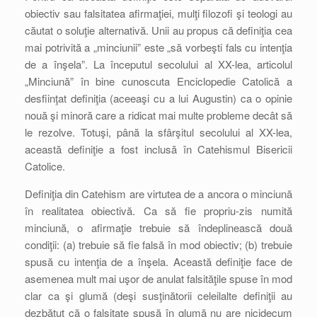
obiectiv sau falsitatea afirmaţiei, mulţi filozofi şi teologi au
căutat o soluţie alternativă. Unii au propus că definiţia cea
mai potrivită a „minciunii” este „să vorbeşti fals cu intenţia
de a înşela”. La începutul secolului al XX-lea, articolul
„Minciună” în bine cunoscuta Enciclopedie Catolică a
desfiinţat definiţia (aceeaşi cu a lui Augustin) ca o opinie
nouă şi minoră care a ridicat mai multe probleme decât să
le rezolve. Totuşi, până la sfârşitul secolului al XX-lea,
această definiţie a fost inclusă în Catehismul Bisericii
Catolice.
Definiţia din Catehism are virtutea de a ancora o minciună
în realitatea obiectivă. Ca să fie propriu-zis numită
minciună, o afirmaţie trebuie să îndeplinească două
condiţii: (a) trebuie să fie falsă în mod obiectiv; (b) trebuie
spusă cu intenţia de a înşela. Această definiţie face de
asemenea mult mai uşor de anulat falsităţile spuse în mod
clar ca şi glumă (deşi susţinătorii celeilalte definiţii au
dezbătut că o falsitate spusă în glumă nu are nicidecum