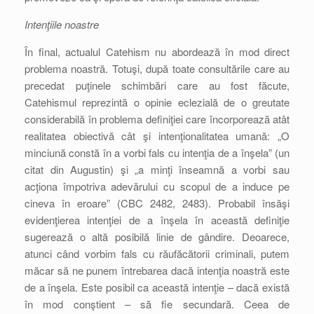
Intenţiile noastre
În final, actualul Catehism nu abordează în mod direct
problema noastră. Totuşi, după toate consultările care au
precedat puţinele schimbări care au fost făcute,
Catehismul reprezintă o opinie eclezială de o greutate
considerabilă în problema definiţiei care încorporează atât
realitatea obiectivă cât şi intenţionalitatea umană: „O
minciună constă în a vorbi fals cu intenţia de a înşela” (un
citat din Augustin) şi „a minţi înseamnă a vorbi sau
acţiona împotriva adevărului cu scopul de a induce pe
cineva în eroare” (CBC 2482, 2483). Probabil însăşi
evidenţierea intenţiei de a înşela în această definiţie
sugerează o altă posibilă linie de gândire. Deoarece,
atunci când vorbim fals cu răufăcătorii criminali, putem
măcar să ne punem întrebarea dacă intenţia noastră este
de a înşela. Este posibil ca această intenţie – dacă există
în mod conştient – să fie secundară. Ceea de