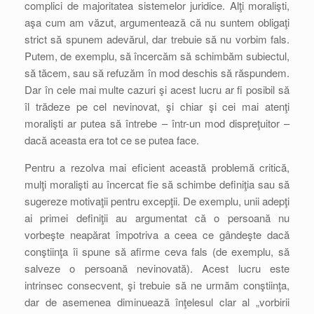
complici de majoritatea sistemelor juridice. Alţi moralişti,
aşa cum am văzut, argumentează că nu suntem obligaţi
strict să spunem adevărul, dar trebuie să nu vorbim fals.
Putem, de exemplu, să încercăm să schimbăm subiectul,
să tăcem, sau să refuzăm în mod deschis să răspundem.
Dar în cele mai multe cazuri şi acest lucru ar fi posibil să
îl trădeze pe cel nevinovat, şi chiar şi cei mai atenţi
moralişti ar putea să întrebe – într-un mod dispreţuitor –
dacă aceasta era tot ce se putea face.
Pentru a rezolva mai eficient această problemă critică,
mulţi moralişti au încercat fie să schimbe definiţia sau să
sugereze motivaţii pentru excepţii. De exemplu, unii adepţi
ai primei definiţii au argumentat că o persoană nu
vorbeşte neapărat împotriva a ceea ce gândeşte dacă
conştiinţa îi spune să afirme ceva fals (de exemplu, să
salveze o persoană nevinovată). Acest lucru este
intrinsec consecvent, şi trebuie să ne urmăm conştiinţa,
dar de asemenea diminuează înţelesul clar al „vorbirii