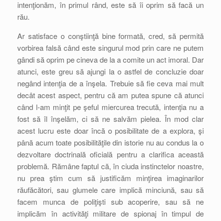
intenţionăm, în primul rând, este să îi oprim să facă un
rău.
Ar satisface o conştiinţă bine formată, cred, să permită
vorbirea falsă când este singurul mod prin care ne putem
gândi să oprim pe cineva de la a comite un act imoral. Dar
atunci, este greu să ajungi la o astfel de concluzie doar
negând intenţia de a înşela. Trebuie să fie ceva mai mult
decât acest aspect, pentru că am putea spune că atunci
când l-am minţit pe şeful miercurea trecută, intenţia nu a
fost să îl înşelăm, ci să ne salvăm pielea. În mod clar
acest lucru este doar încă o posibilitate de a explora, şi
până acum toate posibilităţile din istorie nu au condus la o
dezvoltare doctrinală oficială pentru a clarifica această
problemă. Rămâne faptul că, în ciuda instinctelor noastre,
nu prea ştim cum să justificăm minţirea imaginarilor
răufăcători, sau glumele care implică minciună, sau să
facem munca de poliţişti sub acoperire, sau să ne
implicăm în activităţi militare de spionaj în timpul de