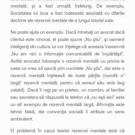
mentală, şi a fost urmată îndelung. De exemplu,
Societatea lui Isus a fost îndeosebi asociată cu diferite
doctrine ale rezervei mentale de-a lungul istoriei sale.
Ne poate ajuta un exemplu. Dacă întrebaţi un avocat dacă
clientul este vinovat, el poate spune „Nu ştiu”, şi oamenii
inteligenţi din cultura lui vor înţelege că aceasta înseamnă
„Nu am nici o informaţie comunicabilă de împărtăşit”.
Astfel avocatul foloseşte o rezervă mentală cu privire le
ceea ce vrea să spună prin cuvintele „Nu ştiu”, dar este o
rezervă mentală înţeleasă de toate părţile (numită o”
largă” rezervă mentală, pentru că sensul său este larg
valabil). Dacă îl rogi pe un prieten, un membru al familiei
sau secretara să răspundă la telefon că „nu eşti aici” este
un alt exemplu de rezervă mentală largă. Afirmaţia este
tehnic falsă, dar convenţia socială îi atribuie un sens
ambivalent.
O problemă în cazul teoriei rezervei mentale este că