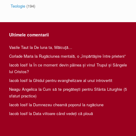
Teologie
(194)
Ultimele comentarii
Vasile Taut
la
De luna ta, Măicuţă…
Corlade Maria
la
Rugăciunea mentală, o „împărtăşire între prieteni”
Iacob Iosif
la
În ce moment devin pâinea și vinul Trupul și Sângele
lui Cristos?
Iacob Iosif
la
Ghidul pentru evanghelizare al unui introvertit
Neagu Angelica
la
Cum să te pregătești pentru Sfânta Liturghie (5
sfaturi practice)
Iacob Iosif
la
Dumnezeu cheamă poporul la rugăciune
Iacob Iosif
la
Data viitoare când vedeți că plouă