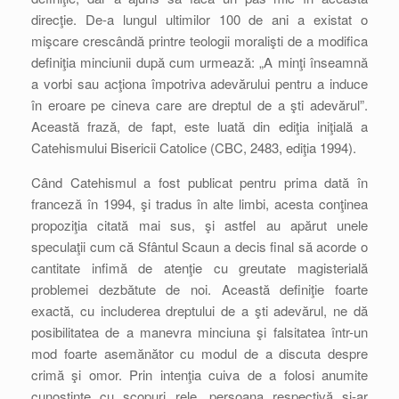
direcţie. De-a lungul ultimilor 100 de ani a existat o
mişcare crescândă printre teologii moralişti de a modifica
definiţia minciunii după cum urmează: „A minţi înseamnă
a vorbi sau acţiona împotriva adevărului pentru a induce
în eroare pe cineva care are dreptul de a şti adevărul”.
Această frază, de fapt, este luată din ediţia iniţială a
Catehismului Bisericii Catolice (CBC, 2483, ediţia 1994).
Când Catehismul a fost publicat pentru prima dată în
franceză în 1994, şi tradus în alte limbi, acesta conţinea
propoziţia citată mai sus, şi astfel au apărut unele
speculaţii cum că Sfântul Scaun a decis final să acorde o
cantitate infimă de atenţie cu greutate magisterială
problemei dezbătute de noi. Această definiţie foarte
exactă, cu includerea dreptului de a şti adevărul, ne dă
posibilitatea de a manevra minciuna şi falsitatea într-un
mod foarte asemănător cu modul de a discuta despre
crimă şi omor. Prin intenţia cuiva de a folosi anumite
cunoştinţe cu scopuri rele, persoana respectivă şi-ar