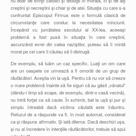
nu doar de sfinţii catolici şi teologii în morală, ci şi de alţi
creştini şi necreştini şi chiar şi de atei. Situaţia cu care s-a
confruntat Episcopul Firmus este o formulă clasică de
circumstanţe care conduc la necesitatea minciunii.
Începând cu jumătatea secolului al XX-lea, aceeaşi
problemă a fost pusă în situaţia în care creştinii,
ascunzând evrei din calea naziştilor, puteau să îi mintă
moral pe cei care îi căutau să îi distrugă.
De exemplu, să luăm un caz specific. Luaţi un om care
are un oaspete ce urmează a fi omorât de un grup de
răufăcători. Aceştia vin la uşă. Pentru că nu vor să creeze
o mare problemă înainte să fie siguri că au găsit „vânatul”
(dându-i timp să scape, de exemplu, dintr-o casă vecină),
nu intră forţat ca să caute. În schimb, bat la uşă şi pur şi
simplu întreabă dacă victima căutată este înăuntru.
Refuzul de a răspunde va fi, în mod automat, considerat
ca şi răspuns afirmativ. Şi iată dilema: Dacă deschizi uşa,
şi nu ai încredere în intenţiile răufăcătorilor, trebuie să spui