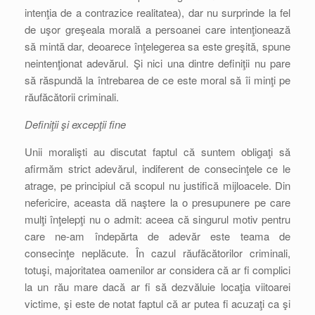
intenţia de a contrazice realitatea), dar nu surprinde la fel
de uşor greşeala morală a persoanei care intenţionează
să mintă dar, deoarece înţelegerea sa este greşită, spune
neintenţionat adevărul. Şi nici una dintre definiţii nu pare
să răspundă la întrebarea de ce este moral să îi minţi pe
răufăcătorii criminali.
Definiţii şi excepţii fine
Unii moralişti au discutat faptul că suntem obligaţi să
afirmăm strict adevărul, indiferent de consecinţele ce le
atrage, pe principiul că scopul nu justifică mijloacele. Din
nefericire, aceasta dă naştere la o presupunere pe care
mulţi înţelepţi nu o admit: aceea că singurul motiv pentru
care ne-am îndepărta de adevăr este teama de
consecinţe neplăcute. În cazul răufăcătorilor criminali,
totuşi, majoritatea oamenilor ar considera că ar fi complici
la un rău mare dacă ar fi să dezvăluie locaţia viitoarei
victime, şi este de notat faptul că ar putea fi acuzaţi ca şi