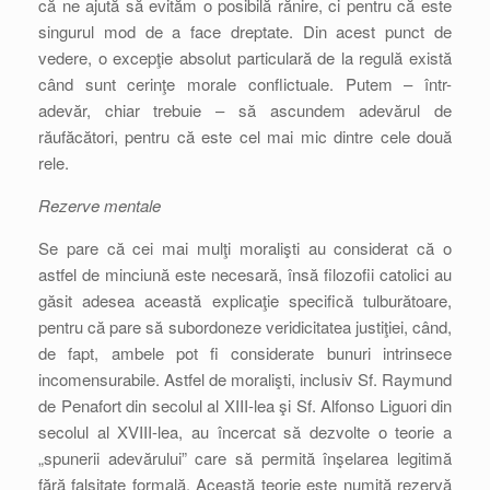
că ne ajută să evităm o posibilă rănire, ci pentru că este
singurul mod de a face dreptate. Din acest punct de
vedere, o excepţie absolut particulară de la regulă există
când sunt cerinţe morale conflictuale. Putem – într-
adevăr, chiar trebuie – să ascundem adevărul de
răufăcători, pentru că este cel mai mic dintre cele două
rele.
Rezerve mentale
Se pare că cei mai mulţi moralişti au considerat că o
astfel de minciună este necesară, însă filozofii catolici au
găsit adesea această explicaţie specifică tulburătoare,
pentru că pare să subordoneze veridicitatea justiţiei, când,
de fapt, ambele pot fi considerate bunuri intrinsece
incomensurabile. Astfel de moralişti, inclusiv Sf. Raymund
de Penafort din secolul al XIII-lea şi Sf. Alfonso Liguori din
secolul al XVIII-lea, au încercat să dezvolte o teorie a
„spunerii adevărului” care să permită înşelarea legitimă
fără falsitate formală. Această teorie este numită rezervă