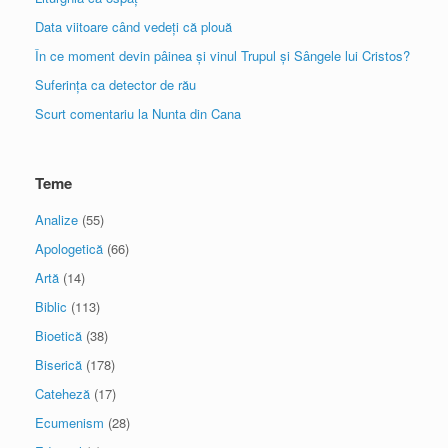
Data viitoare când vedeți că plouă
În ce moment devin pâinea și vinul Trupul și Sângele lui Cristos?
Suferința ca detector de rău
Scurt comentariu la Nunta din Cana
Teme
Analize
(55)
Apologetică
(66)
Artă
(14)
Biblic
(113)
Bioetică
(38)
Biserică
(178)
Cateheză
(17)
Ecumenism
(28)