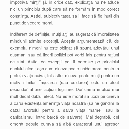
împotriva minţii” şi, în orice caz, explicaţia nu ne aduce
nici un principiu după care să ne formăm în mod corect
conştiinţa. Astfel, subiectivitatea sa îl face să fie inutil din
punct de vedere moral.
Indiferent de definiţie, mulţi alţii au sugerat că imoralitatea
minciunii admite excepţii. Aceştia argumentează că, de
exemplu, nimeni nu este obligat să spună adevărul unui
duşman, sau că liderii politici pot vorbi fals pentru raţiuni
de stat. Astfel de excepţii pot fi permise pe principiul
dublului efect: aşa cum cineva poate ucide moral pentru a
proteja viaţa cuiva, tot astfel cineva poate minţi pentru un
motiv similar. Înşelarea (sau uciderea) este un efect
secundar al unei acţiuni legitime. Dar crima implică mai
mult decât dublul efect. Nu este moral să ucizi pe cineva
a cărui existenţă ameninţă viaţa noastră (să ne gândim la
cazul avortului pentru a salva viaţa mamei, sau la
canibalismul într-o barcă de salvare). Mai degrabă, cel
omorât trebuie cumva să aibă caracterul unui agresor