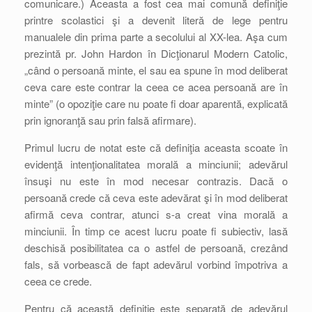
comunicare.) Aceasta a fost cea mai comună definiţie
printre scolastici şi a devenit literă de lege pentru
manualele din prima parte a secolului al XX-lea. Aşa cum
prezintă pr. John Hardon în Dicţionarul Modern Catolic,
„când o persoană minte, el sau ea spune în mod deliberat
ceva care este contrar la ceea ce acea persoană are în
minte” (o opoziţie care nu poate fi doar aparentă, explicată
prin ignoranţă sau prin falsă afirmare).
Primul lucru de notat este că definiţia aceasta scoate în
evidenţă intenţionalitatea morală a minciunii; adevărul
însuşi nu este în mod necesar contrazis. Dacă o
persoană crede că ceva este adevărat şi în mod deliberat
afirmă ceva contrar, atunci s-a creat vina morală a
minciunii. În timp ce acest lucru poate fi subiectiv, lasă
deschisă posibilitatea ca o astfel de persoană, crezând
fals, să vorbească de fapt adevărul vorbind împotriva a
ceea ce crede.
Pentru că această definiţie este separată de adevărul