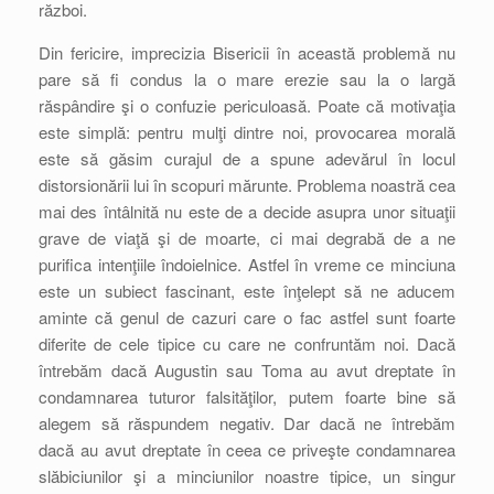
război.
Din fericire, imprecizia Bisericii în această problemă nu
pare să fi condus la o mare erezie sau la o largă
răspândire şi o confuzie periculoasă. Poate că motivaţia
este simplă: pentru mulţi dintre noi, provocarea morală
este să găsim curajul de a spune adevărul în locul
distorsionării lui în scopuri mărunte. Problema noastră cea
mai des întâlnită nu este de a decide asupra unor situaţii
grave de viaţă şi de moarte, ci mai degrabă de a ne
purifica intenţiile îndoielnice. Astfel în vreme ce minciuna
este un subiect fascinant, este înţelept să ne aducem
aminte că genul de cazuri care o fac astfel sunt foarte
diferite de cele tipice cu care ne confruntăm noi. Dacă
întrebăm dacă Augustin sau Toma au avut dreptate în
condamnarea tuturor falsităţilor, putem foarte bine să
alegem să răspundem negativ. Dar dacă ne întrebăm
dacă au avut dreptate în ceea ce priveşte condamnarea
slăbiciunilor şi a minciunilor noastre tipice, un singur