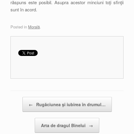
răspuns este posibil. Asupra acestor minciuni toţi sfinţii
sunt în acord.
Posted in
Morală
.
Post navigation
←
Rugăciunea şi iubirea în drumul…
Arta de dragul Binelui
→