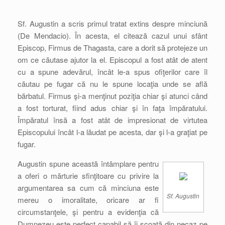
Sf. Augustin a scris primul tratat extins despre minciună
(De Mendacio). În acesta, el citează cazul unui sfânt
Episcop, Firmus de Thagasta, care a dorit să protejeze un
om ce căutase ajutor la el. Episcopul a fost atât de atent
cu a spune adevărul, încât le-a spus ofiţerilor care îl
căutau pe fugar că nu le spune locaţia unde se află
bărbatul. Firmus şi-a menţinut poziţia chiar şi atunci când
a fost torturat, fiind adus chiar şi în faţa împăratului.
Împăratul însă a fost atât de impresionat de virtutea
Episcopului încât l-a lăudat pe acesta, dar şi l-a graţiat pe
fugar.
Augustin spune această întâmplare pentru
a oferi o mărturie sfinţitoare cu privire la
argumentarea sa cum că minciuna este
Sf. Augustin
mereu o imoralitate, oricare ar fi
circumstanţele, şi pentru a evidenţia că
Dumnezeu este perfect capabil să îi scoată din necaz pe