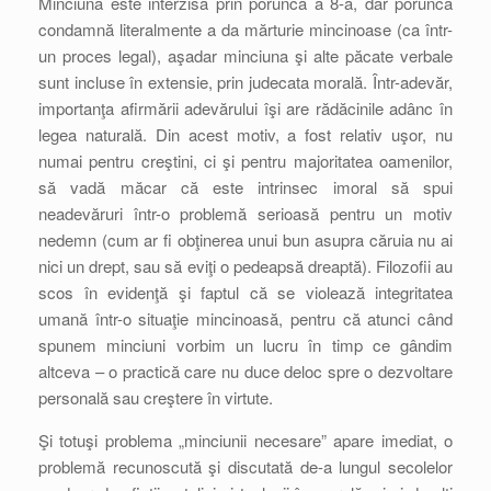
Minciuna este interzisă prin porunca a 8-a, dar porunca
condamnă literalmente a da mărturie mincinoase (ca într-
un proces legal), aşadar minciuna şi alte păcate verbale
sunt incluse în extensie, prin judecata morală. Într-adevăr,
importanţa afirmării adevărului îşi are rădăcinile adânc în
legea naturală. Din acest motiv, a fost relativ uşor, nu
numai pentru creştini, ci şi pentru majoritatea oamenilor,
să vadă măcar că este intrinsec imoral să spui
neadevăruri într-o problemă serioasă pentru un motiv
nedemn (cum ar fi obţinerea unui bun asupra căruia nu ai
nici un drept, sau să eviţi o pedeapsă dreaptă). Filozofii au
scos în evidenţă şi faptul că se violează integritatea
umană într-o situaţie mincinoasă, pentru că atunci când
spunem minciuni vorbim un lucru în timp ce gândim
altceva – o practică care nu duce deloc spre o dezvoltare
personală sau creştere în virtute.
Şi totuşi problema „minciunii necesare” apare imediat, o
problemă recunoscută şi discutată de-a lungul secolelor