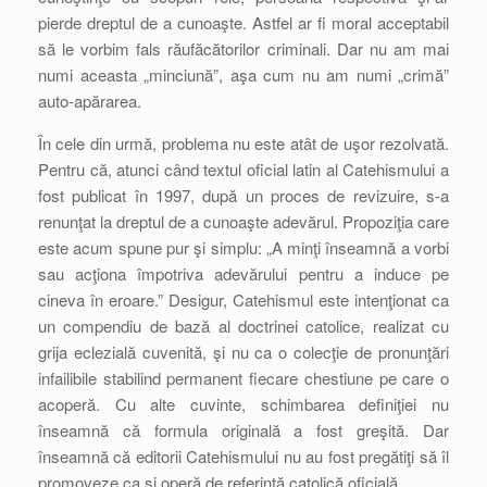
pierde dreptul de a cunoaşte. Astfel ar fi moral acceptabil
să le vorbim fals răufăcătorilor criminali. Dar nu am mai
numi aceasta „minciună”, aşa cum nu am numi „crimă”
auto-apărarea.
În cele din urmă, problema nu este atât de uşor rezolvată.
Pentru că, atunci când textul oficial latin al Catehismului a
fost publicat în 1997, după un proces de revizuire, s-a
renunţat la dreptul de a cunoaşte adevărul. Propoziţia care
este acum spune pur şi simplu: „A minţi înseamnă a vorbi
sau acţiona împotriva adevărului pentru a induce pe
cineva în eroare.” Desigur, Catehismul este intenţionat ca
un compendiu de bază al doctrinei catolice, realizat cu
grija eclezială cuvenită, şi nu ca o colecţie de pronunţări
infailibile stabilind permanent fiecare chestiune pe care o
acoperă. Cu alte cuvinte, schimbarea definiţiei nu
înseamnă că formula originală a fost greşită. Dar
înseamnă că editorii Catehismului nu au fost pregătiţi să îl
promoveze ca şi operă de referinţă catolică oficială.