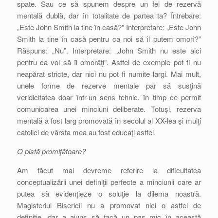
spate. Sau ce să spunem despre un fel de rezervă
mentală dublă, dar în totalitate de partea ta? Întrebare:
„Este John Smith la tine în casă?” Interpretare: „Este John
Smith la tine în casă pentru ca noi să îl putem omorî?”
Răspuns: „Nu”. Interpretare: „John Smith nu este aici
pentru ca voi să îl omorâţi”. Astfel de exemple pot fi nu
neapărat stricte, dar nici nu pot fi numite largi. Mai mult,
unele forme de rezerve mentale par să susţină
veridicitatea doar într-un sens tehnic, în timp ce permit
comunicarea unei minciuni deliberate. Totuşi, rezerva
mentală a fost larg promovată în secolul al XX-lea şi mulţi
catolici de vârsta mea au fost educaţi astfel.
O pistă promiţătoare?
Am făcut mai devreme referire la dificultatea
conceptualizării unei definiţii perfecte a minciunii care ar
putea să evidenţieze o soluţie la dilema noastră.
Magisteriul Bisericii nu a promovat nici o astfel de
definiţie, dar a ajuns să facă un pas mic în această