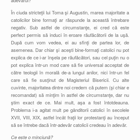
adevărul?
În ciuda stricteţii lui Toma şi Augustin, marea majoritate a
catolicilor bine formaţi ar răspunde la această întrebare
negativ. Sub astfel de circumstanţe, ei cred că este
perfect permis să induci în eroare răufăcătorii de la uşă.
După cum vom vedea, ei au sfinţi de partea lor, de
asemenea. Dar chiar şi aceşti bine-formaţi catolici nu pot
explica de ce i-ar înşela pe răufăcători, sau cel puţin nu o
pot explica într-un mod care să fie universal acceptat de
către teologii în morală de-a lungul anilor, nici într-un fel
care să fie susţinut de Magisteriul Bisericii. Cu alte
cuvinte, majoritatea dintre noi credem că putem (şi chiar e
recomandat) să minţim în astfel de circumstanţe, dar nu
ştim exact de ce. Mai mult, aşa a fost întotdeauna.
Problema i-a agitat mult pe gânditorii catolici în secolele
XVII, VIII, XIX, astfel încât fraţii lor protestanţi au început
să se întrebe dacă într-adevăr catolicii credeau în adevăr.
Ce este o minciună?