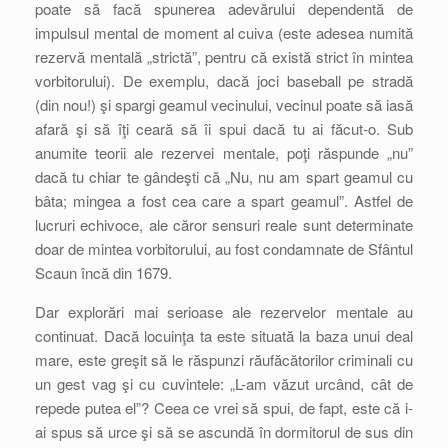
poate să facă spunerea adevărului dependentă de
impulsul mental de moment al cuiva (este adesea numită
rezervă mentală „strictă”, pentru că există strict în mintea
vorbitorului). De exemplu, dacă joci baseball pe stradă
(din nou!) şi spargi geamul vecinului, vecinul poate să iasă
afară şi să îţi ceară să îi spui dacă tu ai făcut-o. Sub
anumite teorii ale rezervei mentale, poţi răspunde „nu”
dacă tu chiar te gândeşti că „Nu, nu am spart geamul cu
bâta; mingea a fost cea care a spart geamul”. Astfel de
lucruri echivoce, ale căror sensuri reale sunt determinate
doar de mintea vorbitorului, au fost condamnate de Sfântul
Scaun încă din 1679.
Dar explorări mai serioase ale rezervelor mentale au
continuat. Dacă locuinţa ta este situată la baza unui deal
mare, este greşit să le răspunzi răufăcătorilor criminali cu
un gest vag şi cu cuvintele: „L-am văzut urcând, cât de
repede putea el”? Ceea ce vrei să spui, de fapt, este că i-
ai spus să urce şi să se ascundă în dormitorul de sus din