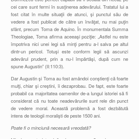
cei care sunt fermi în susţinerea adevărului. Tratatul lui a
fost citat în multe situaţii de atunci, şi punctul său de
vedere a fost publicat de către un învăţat, nu mai puţin
sfânt, precum Toma de Aquino. În monumentala Summa
Theologiae, Toma afirma aceeaşi poziţie: „Astfel nu este
împotriva nici unei legi să minţi pentru a-l salva pe altul
dintr-un pericol. Totuşi este conform legii să ascunzi
adevărul prudent, prin a nu-l împărtăşi, după cum ne
spune Augustin” (II:110:3).
Dar Augustin şi Toma au fost amândoi conştienţi că foarte
mulţi, chiar şi creştini, îi dezaprobau. De fapt, este foarte
probabil ca majoritatea oamenilor de-a lungul istoriei să fi
considerat că nu toate neadevărurile sunt rele din punct
de vedere moral. Această problemă a fost dezbătută
intens de teologii moralişti de peste 1500 ani.
Poate fi o minciună necesară vreodată?