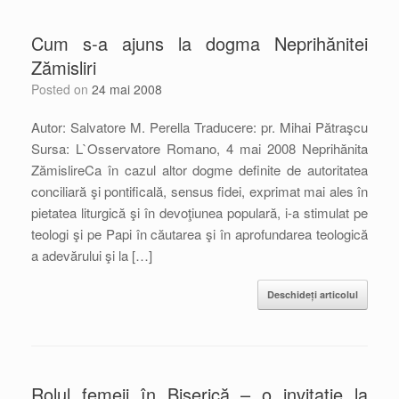
Cum s-a ajuns la dogma Neprihănitei
Zămisliri
Posted on
24 mai 2008
Autor: Salvatore M. Perella Traducere: pr. Mihai Pătraşcu
Sursa: L`Osservatore Romano, 4 mai 2008 Neprihănita
ZămislireCa în cazul altor dogme definite de autoritatea
conciliară şi pontificală, sensus fidei, exprimat mai ales în
pietatea liturgică şi în devoţiunea populară, i-a stimulat pe
teologi şi pe Papi în căutarea şi în aprofundarea teologică
a adevărului şi la […]
Deschideți articolul
Rolul femeii în Biserică – o invitaţie la