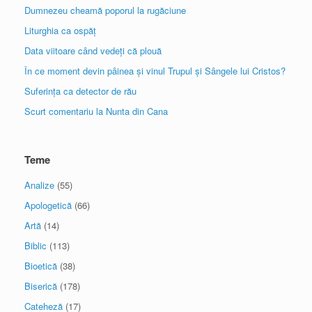
Dumnezeu cheamă poporul la rugăciune
Liturghia ca ospăț
Data viitoare când vedeți că plouă
În ce moment devin pâinea și vinul Trupul și Sângele lui Cristos?
Suferința ca detector de rău
Scurt comentariu la Nunta din Cana
Teme
Analize
(55)
Apologetică
(66)
Artă
(14)
Biblic
(113)
Bioetică
(38)
Biserică
(178)
Cateheză
(17)