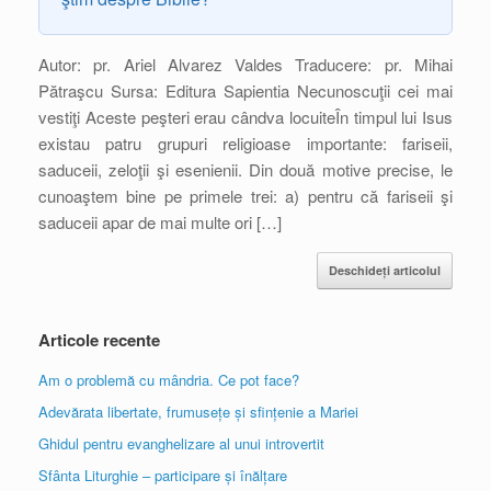
Autor: pr. Ariel Alvarez Valdes Traducere: pr. Mihai
Pătraşcu Sursa: Editura Sapientia Necunoscuţii cei mai
vestiţi Aceste peşteri erau cândva locuiteÎn timpul lui Isus
existau patru grupuri religioase importante: fariseii,
saduceii, zeloţii şi esenienii. Din două motive precise, le
cunoaştem bine pe primele trei: a) pentru că fariseii şi
saduceii apar de mai multe ori […]
Deschideți articolul
Articole recente
Am o problemă cu mândria. Ce pot face?
Adevărata libertate, frumusețe și sfințenie a Mariei
Ghidul pentru evanghelizare al unui introvertit
Sfânta Liturghie – participare și înălțare