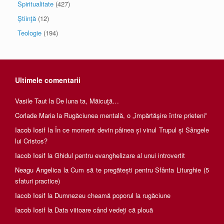
Spiritualitate
(427)
Ştiinţă
(12)
Teologie
(194)
Ultimele comentarii
Vasile Taut
la
De luna ta, Măicuţă…
Corlade Maria
la
Rugăciunea mentală, o „împărtăşire între prieteni”
Iacob Iosif
la
În ce moment devin pâinea și vinul Trupul și Sângele
lui Cristos?
Iacob Iosif
la
Ghidul pentru evanghelizare al unui introvertit
Neagu Angelica
la
Cum să te pregătești pentru Sfânta Liturghie (5
sfaturi practice)
Iacob Iosif
la
Dumnezeu cheamă poporul la rugăciune
Iacob Iosif
la
Data viitoare când vedeți că plouă