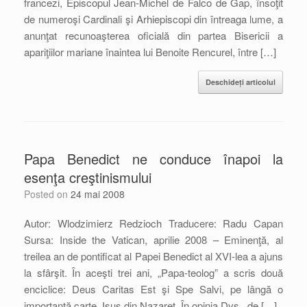
francezi, Episcopul Jean-Michel de Falco de Gap, însoţit
de numeroşi Cardinali şi Arhiepiscopi din întreaga lume, a
anunţat recunoaşterea oficială din partea Bisericii a
apariţiilor mariane înaintea lui Benoite Rencurel, între […]
Deschideți articolul
Papa Benedict ne conduce înapoi la
esenţa creştinismului
Posted on
24 mai 2008
Autor: Wlodzimierz Redzioch Traducere: Radu Capan
Sursa: Inside the Vatican, aprilie 2008 – Eminenţă, al
treilea an de pontificat al Papei Benedict al XVI-lea a ajuns
la sfârşit. În aceşti trei ani, „Papa-teolog” a scris două
enciclice: Deus Caritas Est şi Spe Salvi, pe lângă o
importantă carte, Isus din Nazaret. În opinia Dvs., de […]