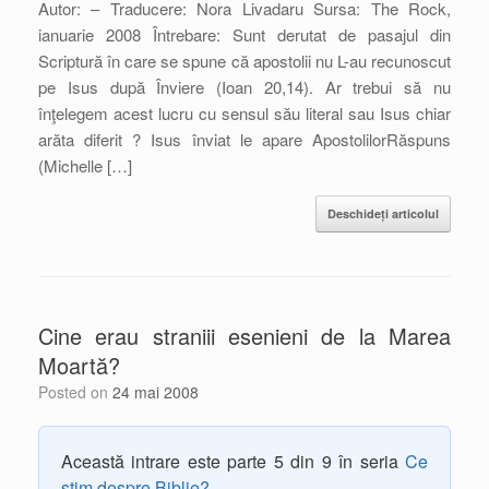
Autor: – Traducere: Nora Livadaru Sursa: The Rock,
ianuarie 2008 Întrebare: Sunt derutat de pasajul din
Scriptură în care se spune că apostolii nu L-au recunoscut
pe Isus după Înviere (Ioan 20,14). Ar trebui să nu
înţelegem acest lucru cu sensul său literal sau Isus chiar
arăta diferit ? Isus înviat le apare ApostolilorRăspuns
(Michelle […]
Deschideți articolul
Cine erau straniii esenieni de la Marea
Moartă?
Posted on
24 mai 2008
Această intrare este parte 5 din 9 în seria
Ce
ştim despre Biblie?