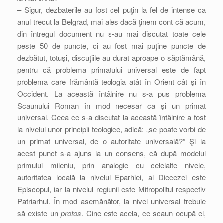
– Sigur, dezbaterile au fost cel puţin la fel de intense ca
anul trecut la Belgrad, mai ales dacă ţinem cont că acum,
din întregul document nu s-au mai discutat toate cele
peste 50 de puncte, ci au fost mai puţine puncte de
dezbătut, totuşi, discuţiile au durat aproape o săptămână,
pentru că problema primatului universal este de fapt
problema care frământă teologia atât în Orient cât şi în
Occident. La această întâlnire nu s-a pus problema
Scaunului Roman în mod necesar ca şi un primat
universal. Ceea ce s-a discutat la această întâlnire a fost
la nivelul unor principii teologice, adică: „se poate vorbi de
un primat universal, de o autoritate universală?” Şi la
acest punct s-a ajuns la un consens, că după modelul
primului mileniu, prin analogie cu celelalte nivele,
autoritatea locală la nivelul Eparhiei, al Diecezei este
Episcopul, iar la nivelul regiunii este Mitropolitul respectiv
Patriarhul. În mod asemănător, la nivel universal trebuie
să existe un
protos
. Cine este acela, ce scaun ocupă el,