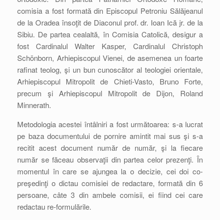
comisia a fost formată din Episcopul Petroniu Sălăjeanul
de la Oradea însoţit de Diaconul prof. dr. Ioan Ică jr. de la
Sibiu. De partea cealaltă, în Comisia Catolică, desigur a
fost Cardinalul Walter Kasper, Cardinalul Christoph
Schönborn, Arhiepiscopul Vienei, de asemenea un foarte
rafinat teolog, şi un bun cunoscător al teologiei orientale,
Arhiepiscopul Mitropolit de Chieti-Vasto, Bruno Forte,
precum şi Arhiepiscopul Mitropolit de Dijon, Roland
Minnerath.
Metodologia acestei întâlniri a fost următoarea: s-a lucrat
pe baza documentului de pornire amintit mai sus şi s-a
recitit acest document număr de număr, şi la fiecare
număr se făceau observaţii din partea celor prezenţi. În
momentul în care se ajungea la o decizie, cei doi co-
preşedinţi o dictau comisiei de redactare, formată din 6
persoane, câte 3 din ambele comisii, ei fiind cei care
redactau re-formulările.