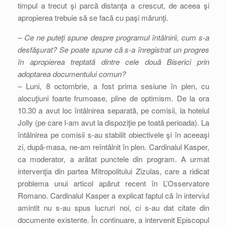
timpul a trecut şi parcă distanţa a crescut, de aceea şi
apropierea trebuie să se facă cu paşi mărunţi.
– Ce ne puteţi spune despre programul întâlnirii, cum s-a
desfăşurat? Se poate spune că s-a înregistrat un progres
în apropierea treptată dintre cele două Biserici prin
adoptarea documentului comun?
– Luni, 8 octombrie, a fost prima sesiune în plen, cu
alocuţiuni foarte frumoase, pline de optimism. De la ora
10.30 a avut loc întâlnirea separată, pe comisii, la hotelul
Jolly (pe care l-am avut la dispoziţie pe toată perioada). La
întâlnirea pe comisii s-au stabilit obiectivele şi în aceeaşi
zi, după-masa, ne-am reîntâlnit în plen. Cardinalul Kasper,
ca moderator, a arătat punctele din program. A urmat
intervenţia din partea Mitropolitului Zizulas, care a ridicat
problema unui articol apărut recent în L’Osservatore
Romano. Cardinalul Kasper a explicat faptul că în interviul
amintit nu s-au spus lucruri noi, ci s-au dat citate din
documente existente. În continuare, a intervenit Episcopul