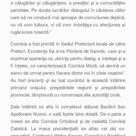
a călugărilor şi călugăriţelor, a preoţilor şi a comunităţilor
parohiale. Pe durata lucrărilor dialogului în căutarea căilor
care să ne conducă mai aproape de comuniunea deplină,
nu vă vom tulbura, ci vă vom îmbrăţişa cu afecţiunea şi
rugăciunea noastră.”
Comisia a fost primită în Sediul Prefecturii locale de către
Prefect, Excelenţa Sa d-na Floriana de Sanctis, care şi-a
exprimat speranţa ca „dorinţa pentru dialog, a înţelege şi a
fi înţeles, ce caracterizează Comisia Mixtă, să devină un
semn de urmat pentru fiecare dintre noi în zilele noastre”.
Au fost prezenţi şi au luat cuvântul la această întâlnire
primarul oraşului, preşedintele regiunii şi preşedintele
provinciei, dimpreună cu numeroase alte autorităţi civile.
Sala întâlnirii se afla în complexul alăturat Bazilicii San
Apollonare Nuovo, o sală foarte bine dotată. De o parte a
mesei se afla Comisia Ortodoxă şi de cealaltă Comisia
Catolică. La masa prezidenţială se aflau cei doi co-
preşedinţi, Cardinalul Walter Kasper (Consiliului Pontifical