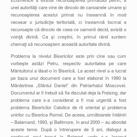
unei autorităţi care vine de dincolo de canoanele umane şi
recunoaşterea acestui primat nu înseamnă în mod
necesar o jurisdicţie teritorială, ci înseamnă tocmai a
recunoaşte că dincolo de ceea ce oamenii decid, există o
voinţă divină. Ca şi creştini, în primul rând suntem
chemaţi să recunoaştem această autoritate divină.
Problema la nivelul Bisericilor este prin cine sau cum
vorbeşte astăzi Petru, respectiv autoritatea pe care
Mântuitorul a lăsat-o în Biserică. La acest nivel s-a lucrat
pe baza unui document care a fost elaborat în 1990 la
Mănăstirea „Sfântul Daniel” din Patriarhatul Moscovei.
Documentul ar fi trebuit să fie discutat deja la Freising, dar
problema care s-a considerat a fi mai urgentă a fost
problema Bisericilor Catolice de rit oriental şi problema
unirilor cu Biserica Romei. De aceea, următoarele întâlniri
– Balamand, 1993, şi Baltimore, în anul 2000 – au abordat
aceste teme. După o întrerupere de 5 ani, dialogul a
continuat anul trecut la Belgrad, unde s-a început