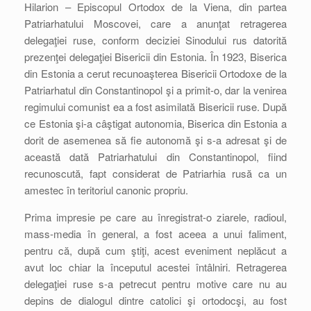
Hilarion – Episcopul Ortodox de la Viena, din partea
Patriarhatului Moscovei, care a anunţat retragerea
delegaţiei ruse, conform deciziei Sinodului rus datorită
prezenţei delegaţiei Bisericii din Estonia. În 1923, Biserica
din Estonia a cerut recunoaşterea Bisericii Ortodoxe de la
Patriarhatul din Constantinopol şi a primit-o, dar la venirea
regimului comunist ea a fost asimilată Bisericii ruse. După
ce Estonia şi-a câştigat autonomia, Biserica din Estonia a
dorit de asemenea să fie autonomă şi s-a adresat şi de
această dată Patriarhatului din Constantinopol, fiind
recunoscută, fapt considerat de Patriarhia rusă ca un
amestec în teritoriul canonic propriu.
Prima impresie pe care au înregistrat-o ziarele, radioul,
mass-media în general, a fost aceea a unui faliment,
pentru că, după cum ştiţi, acest eveniment neplăcut a
avut loc chiar la începutul acestei întâlniri. Retragerea
delegaţiei ruse s-a petrecut pentru motive care nu au
depins de dialogul dintre catolici şi ortodocşi, au fost