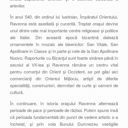
arienilor.
În anul 540, din ordinul lui Iustinian, Împăratul Orientului,
Ravenna este asediată şi cucerită. Treptat oraşul devine
unul dintre cele mai importante centre religioase şi politice
ale Italiei. Din această epocă bizantină datează
ornamentele în mozaic ale bisericilor: San Vitale, San
Apollinare in Classe şi în parte şi cele de la San Apollinare
Nuovo. Raporturile cu Bizanţul sunt foarte strânse până în
secolul al VII-lea şi Ravenna rămâne un centru vital
pentru comerţul din Orient şi Occident, se pot găsi aici
comercianţi din Orientul Mijlociu, artişti de diferite
specialităţi, constructori, demnitari de curte şi oameni de
cultură.
În continuare, în istoria oraşului Ravenna alternează
perioade de pace şi perioade de război. Putem spune însă
că perioada fundamentală din punct de vedere artistic s-a
încheiat, şi prin voia Bunului Dumnezeu vestigiile