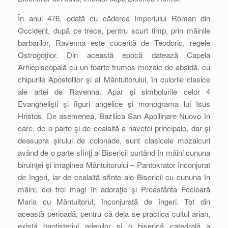
În anul 476, odată cu căderea Imperiului Roman din
Occident, după ce trece, pentru scurt timp, prin mâinile
barbarilor, Ravenna este cucerită de Teodoric, regele
Ostrogoţilor. Din această epocă datează Capela
Arhiepiscopală cu un foarte frumos mozaic de absidă, cu
chipurile Apostolilor şi al Mântuitorului, în culorile clasice
ale artei de Ravenna. Apar şi simbolurile celor 4
Evanghelişti şi figuri angelice şi monograma lui Isus
Hristos. De asemenea, Bazilica San Apollinare Nuovo în
care, de o parte şi de cealaltă a navetei principale, dar şi
deasupra şirului de colonade, sunt clasicele mozaicuri
având de o parte sfinţi ai Bisericii purtând în mâini cununa
biruinţei şi imaginea Mântuitorului – Pantokrator înconjurat
de îngeri, iar de cealaltă sfinte ale Bisericii cu cununa în
mâini, cei trei magi în adoraţie şi Preasfânta Fecioară
Maria cu Mântuitorul, înconjurată de îngeri. Tot din
această perioadă, pentru că deja se practica cultul arian,
există baptisteriul arienilor şi o biserică catedrală a