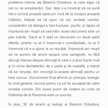
probleme interne ale Bisericii Ortodoxe, la care sigur că
noi nu ne amestecăm. Dar, deşi s-a încercat să se pună
într-o lumină proastă oarecum încă de la început această
întâlnire, trebuie să vă spun că noi, ambele comisii,
considerăm că dialogul a fost fructuos, pozitiv, şi faptul că
împreună am reuşit să semnăm acest document este un
pas înainte. Dacă ar fi ieşit un document cu două opinii
diferite, practic nu ar fi însemnat o conciliaritate, nu ar fi
însemnat că s-a ajuns la un rezultat. Împreună am reuşit
să ne punem de acord asupra unor paragrafe, nu fără
discuţii intense despre afirmaţii la care s-a ţinut foarte mult
şi în urma dezbaterilor, de o parte şi de cealaltă, a trebuit
să se renunţe. Am renunţat la aceste afirmaţii pentru un
bine comun. Documentul final afirmă un principiu teologic
la nivel general, tocmai pentru ca să fie acceptat de către
ambele comisii. Din acest punct de vedere eu cred că
Întâlnirea de la Ravenna este un succes.
În plus, 30 de ierarhi şi teologi ai Bisericii Ortodoxe,