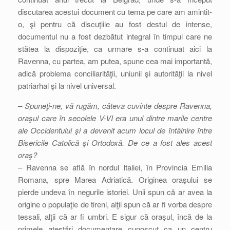
discutarea acestui document cu tema pe care am amintit-
o, şi pentru că discuţiile au fost destul de intense,
documentul nu a fost dezbătut integral în timpul care ne
stătea la dispoziţie, ca urmare s-a continuat aici la
Ravenna, cu partea, am putea, spune cea mai importantă,
adică problema conciliarităţii, uniunii şi autorităţii la nivel
patriarhal şi la nivel universal.
– Spuneţi-ne, vă rugăm, câteva cuvinte despre Ravenna,
oraşul care în secolele V-VI era unul dintre marile centre
ale Occidentului şi a devenit acum locul de întâlnire între
Bisericile Catolică şi Ortodoxă. De ce a fost ales acest
oraş?
– Ravenna se află în nordul Italiei, în Provincia Emilia
Romana, spre Marea Adriatică. Originea oraşului se
pierde undeva în negurile istoriei. Unii spun că ar avea la
origine o populaţie de tireni, alţii spun că ar fi vorba despre
tessali, alţii că ar fi umbri. E sigur că oraşul, încă de la
primele atestări documentare cunoscut ca un centru