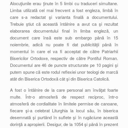
Alocuţiunile erau ţinute în 5 limbi cu traduceri simultane.
Limba utilizată cel mai frecvent a fost engleza, limbă în
care s-a redactat şi varianta finală a documentului.
Trebuie ştiut că această întâlnire a avut ca şi rezultat
elaborarea documentului final în limba engleză, un
document care însă este sub embargo până în 15
noiembrie, adică nu poate fi dat publicităţii până în
momentul în care el va fi acceptat de către Patriarhii
Bisericilor Ortodoxe, respectiv de către Pontiful Roman.
Documentul are 46 de puncte structurate pe 10 pagini şi
putem spune că este rodul reflexiei unor teologi de marcă
atât din Biserica Ortodoxă cât şi din Biserica Catolică.
A fost o întâlnire de la care personal am învăţat foarte
multe. Într-o atmosferă de respect reciproc, într-o
atmosferă de cordialitate în limitele permise de canoane,
fiecare şi-a celebrat Liturghia la locul său, în biserica
desemnată şi purtând în suflete şi în rugăciune această
dorinţă a apropierii. Desigur, de la 1054 şi până în prezent