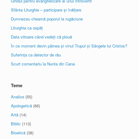
Ghidul pentru evanghelizare al unui introvertit
Sfânta Liturghie – participare și înălțare
Dumnezeu cheamă poporul la rugăciune
Liturghia ca ospăț
Data viitoare când vedeți că plouă
În ce moment devin pâinea și vinul Trupul și Sângele lui Cristos?
Suferința ca detector de rău
Scurt comentariu la Nunta din Cana
Teme
Analize
(55)
Apologetică
(66)
Artă
(14)
Biblic
(113)
Bioetică
(38)