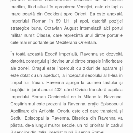
maritim, fiind situat în apropierea Veneţiei, este de fapt o
mare poartă din Occident spre Orient. Ea este anexată
Imperiului Roman în 89 î.H. şi apoi, datorită poziţiei
strategice bune, Octavian August întemeiază aici portul
militar numit Classe, care reprezintă unul dintre porturile
cele mai importante pe Mediterana Orientală.
În toată această Epocă Imperială, Ravenna se dezvoltă
datorită comerţului şi devine unul dintre oraşele înfloritoare
ale zonei. Oraşul este încercuit cu ziduri de apărare şi
este dotat cu un apeduct, la începutul secolului al II-lea în
timpul lui Traian. Ravenna ajunge la culmea fastului şi
bogăţiei în jurul anului 402, când Ovidiu transferă capitala
Imperiului Roman Occidental de la Milano la Ravenna.
Creştinismul este prezent la Ravenna, graţie Episcopului
Apollinare din Antiohia. Onoriu este cel care transferă şi
Sediul Episcopal la Ravenna. Biserica din Ravenna va
păstra, de-a lungul multor secole, un rol prioritar în cadrul
Bisericilor din Italia, imediat după Biserica Romei.