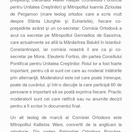
pentru Unitatea Creştinilor) şi Mitropolitul Ioannis Zizioulas
de Pergamon (mare teolog ortodox care a scris mult
despre Sfânta Liturghie şi Euharistie), fiecare co-
preşedinte având şi un co-secretar: Comisia Ortodoxă a
avut ca secretar pe Mitropolitul Gennadios de Sassima,
care actualmente se află la Mănăstirea Balukli în Istanbul-
Constantinopol, iar comisia noastră îl are ca şi co-
secretar pe Mons. Eleuterio Fortino, din partea Consiliului
Pontifical pentru Unitatea Creştinilor. Rolul lor a fost foarte
important, pentru că ei sunt cei care au moderat întâlnirile
prin alternanţă. Moderatorul este cel care poate întrerupe,
poate da cuvântul, şi într-o discuţie la care participă 60 de
persoane e important să se poată exprima fiecare. Practic
moderatorii sunt cei care ratifică sau nu anumite decizii
pentru a fi scrise în documentul final.
Un alt teolog de marcă al Comisiei Ortodoxe este
Mitropolitul Kallistos Ware, convertit de la anglicani la
ortodoxie. Din partea Patriarhiei Ortodoxe Române,