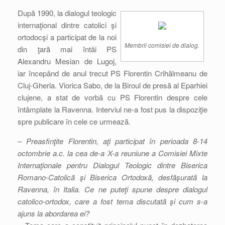
După 1990, la dialogul teologic
internaţional dintre catolici şi
ortodocşi a participat de la noi
Membrii comisiei de dialog.
din ţară mai întâi PS
Alexandru Mesian de Lugoj,
iar începând de anul trecut PS Florentin Crihălmeanu de
Cluj-Gherla. Viorica Sabo, de la Biroul de presă al Eparhiei
clujene, a stat de vorbă cu PS Florentin despre cele
întâmplate la Ravenna. Interviul ne-a fost pus la dispoziţie
spre publicare în cele ce urmează.
– Preasfinţite Florentin, aţi participat în perioada 8-14
octombrie a.c. la cea de-a X-a reuniune a Comisiei Mixte
Internaţionale pentru Dialogul Teologic dintre Biserica
Romano-Catolică şi Biserica Ortodoxă, desfăşurată la
Ravenna, în Italia. Ce ne puteţi spune despre dialogul
catolico-ortodox, care a fost tema discutată şi cum s-a
ajuns la abordarea ei?