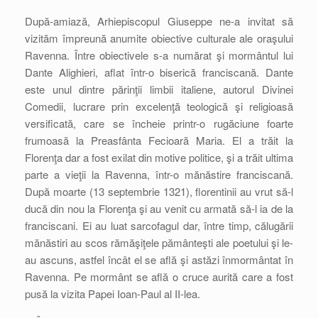
După-amiază, Arhiepiscopul Giuseppe ne-a invitat să
vizităm împreună anumite obiective culturale ale oraşului
Ravenna. Între obiectivele s-a numărat şi mormântul lui
Dante Alighieri, aflat într-o biserică franciscană. Dante
este unul dintre părinţii limbii italiene, autorul Divinei
Comedii, lucrare prin excelenţă teologică şi religioasă
versificată, care se încheie printr-o rugăciune foarte
frumoasă la Preasfânta Fecioară Maria. El a trăit la
Florenţa dar a fost exilat din motive politice, şi a trăit ultima
parte a vieţii la Ravenna, într-o mănăstire franciscană.
După moarte (13 septembrie 1321), florentinii au vrut să-l
ducă din nou la Florenţa şi au venit cu armată să-l ia de la
franciscani. Ei au luat sarcofagul dar, între timp, călugării
mănăstiri au scos rămăşiţele pământeşti ale poetului şi le-
au ascuns, astfel încât el se află şi astăzi înmormântat în
Ravenna. Pe mormânt se află o cruce aurită care a fost
pusă la vizita Papei Ioan-Paul al II-lea.