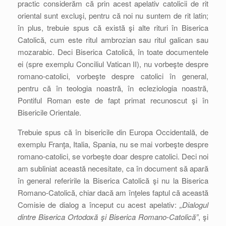
practic considerăm că prin acest apelativ catolicii de rit
oriental sunt excluşi, pentru că noi nu suntem de rit latin;
în plus, trebuie spus că există şi alte rituri în Biserica
Catolică, cum este ritul ambrozian sau ritul galican sau
mozarabic. Deci Biserica Catolică, în toate documentele
ei (spre exemplu Conciliul Vatican II), nu vorbeşte despre
romano-catolici, vorbeşte despre catolici în general,
pentru că în teologia noastră, în ecleziologia noastră,
Pontiful Roman este de fapt primat recunoscut şi în
Bisericile Orientale.
Trebuie spus că în bisericile din Europa Occidentală, de
exemplu Franţa, Italia, Spania, nu se mai vorbeşte despre
romano-catolici, se vorbeşte doar despre catolici. Deci noi
am subliniat această necesitate, ca în document să apară
în general referirile la Biserica Catolică şi nu la Biserica
Romano-Catolică, chiar dacă am înţeles faptul că această
Comisie de dialog a început cu acest apelativ:
„Dialogul
dintre Biserica Ortodoxă şi Biserica Romano-Catolică”
, şi