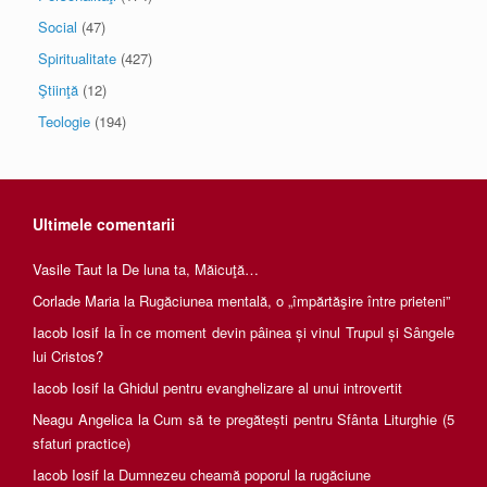
Social
(47)
Spiritualitate
(427)
Ştiinţă
(12)
Teologie
(194)
Ultimele comentarii
Vasile Taut
la
De luna ta, Măicuţă…
Corlade Maria
la
Rugăciunea mentală, o „împărtăşire între prieteni”
Iacob Iosif
la
În ce moment devin pâinea și vinul Trupul și Sângele
lui Cristos?
Iacob Iosif
la
Ghidul pentru evanghelizare al unui introvertit
Neagu Angelica
la
Cum să te pregătești pentru Sfânta Liturghie (5
sfaturi practice)
Iacob Iosif
la
Dumnezeu cheamă poporul la rugăciune