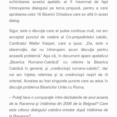
schimbarea acestui apelativ ar fi însemnat de fapt
întreruperea dialogului pe tema propusă, pentru a cere
aprobarea celor 16 Biserici Ortodoxe care se află în acest
dialog.
Sigur, este o discuţie care ar putea continua mult, noi am
acceptat punctul de vedere al Co-preşedintelui catolic,
Cardinalul Walter Kasper, care a spus: „Da, este o
observaţie, dar nu întrerupem acum discuţia pentru
această problemă.” Aşa că, în document apare apelativul
„Biserica Romano-Catolică” cu referire la Biserica
Catolică în general, şi „credincioşii romano-catolici”, dar
noi am înţeles referirea şi la credincioşii noştri de rit
oriental. Acestea au fost singurele puncte care au adus în
discuţie problema Bisericilor Unite cu Roma.
–
Puteţi face o comparaţie între dezbaterile de anul acesta
de la Ravenna şi întâlnirea din 2006 de la Belgrad? Care
este viitorul dialogului catolico-ortodox după întâlnirea de
la Ravenna?