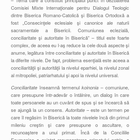
– Tema care a constituit principalul punct în dezbaterea
Comisiei Mixte Internaţionale pentru Dialogul Teologic
dintre Biserica Romano-Catolică şi Biserica Ortodoxă a
fost „Consecinţele eclesiale şi canonice ale naturii
sacramentale a Bisericii. Comuniunea eclezială,
conciliaritate şi autoritate în Biserică” – titlul este foarte
complex, de aceea eu l-aş reduce la cele două aspecte şi
anume, legătura între conciliaritate şi autoritate în Biserică
la diferite nivele. De fapt, problema esenţială este aceea a
conciliarităţii şi autorităţii la nivelul eparhiei, la nivelul zonal
al mitropoliei, patriarhatului şi apoi la nivelul universal.
Conciliaritate
înseamnă termenul
koinonia
– comuniune,
care presupune într-adevăr o întâlnire, un dialog în care
toate persoanele au un cuvânt de spus şi se încearcă să
se ajungă la un consens.
Autoritate
– este un termen pe
care îl regăsim în Biserică la toate nivelele încă din primul
mileniu creştin şi care presupune o ascultare, o
recunoaştere a unui primat. Încă de la Conciliile
Ecumenice a existat recunoaşterea primatului petrin, a