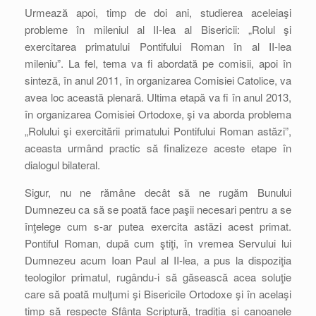
Urmează apoi, timp de doi ani, studierea aceleiaşi
probleme în mileniul al II-lea al Bisericii: „Rolul şi
exercitarea primatului Pontifului Roman în al II-lea
mileniu”. La fel, tema va fi abordată pe comisii, apoi în
sinteză, în anul 2011, în organizarea Comisiei Catolice, va
avea loc această plenară. Ultima etapă va fi în anul 2013,
în organizarea Comisiei Ortodoxe, şi va aborda problema
„Rolului şi exercitării primatului Pontifului Roman astăzi”,
aceasta urmând practic să finalizeze aceste etape în
dialogul bilateral.
Sigur, nu ne rămâne decât să ne rugăm Bunului
Dumnezeu ca să se poată face paşii necesari pentru a se
înţelege cum s-ar putea exercita astăzi acest primat.
Pontiful Roman, după cum ştiţi, în vremea Servului lui
Dumnezeu acum Ioan Paul al II-lea, a pus la dispoziţia
teologilor primatul, rugându-i să găsească acea soluţie
care să poată mulţumi şi Bisericile Ortodoxe şi în acelaşi
timp să respecte Sfânta Scriptură, tradiţia şi canoanele