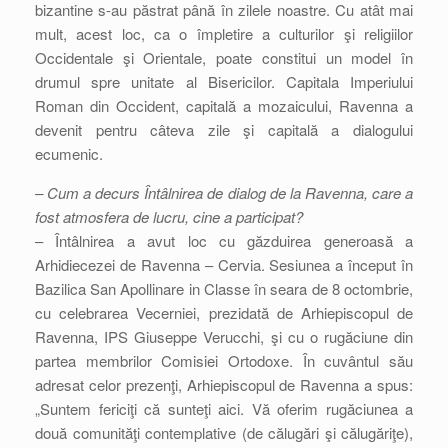
bizantine s-au păstrat până în zilele noastre. Cu atât mai
mult, acest loc, ca o împletire a culturilor şi religiilor
Occidentale şi Orientale, poate constitui un model în
drumul spre unitate al Bisericilor. Capitala Imperiului
Roman din Occident, capitală a mozaicului, Ravenna a
devenit pentru câteva zile şi capitală a dialogului
ecumenic.
– Cum a decurs Întâlnirea de dialog de la Ravenna, care a
fost atmosfera de lucru, cine a participat?
– Întâlnirea a avut loc cu găzduirea generoasă a
Arhidiecezei de Ravenna – Cervia. Sesiunea a început în
Bazilica San Apollinare in Classe în seara de 8 octombrie,
cu celebrarea Vecerniei, prezidată de Arhiepiscopul de
Ravenna, IPS Giuseppe Verucchi, şi cu o rugăciune din
partea membrilor Comisiei Ortodoxe. În cuvântul său
adresat celor prezenţi, Arhiepiscopul de Ravenna a spus:
„Suntem fericiţi că sunteţi aici. Vă oferim rugăciunea a
două comunităţi contemplative (de călugări şi călugăriţe),