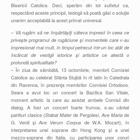
Bisericii Catolice. Deci, sperăm din tot sufletul ca,
respectând aceste principii, teologii să poată găsi o soluţie
unanim acceptabilă la acest primat universal.
– Vă rugăm să ne împărtăşiţi câteva impresii în ceea ce
priveşte programul de rugăciune şi momentele care v-au
impresionat mai mult, în timpul petrecut într-un loc atât de
încărcat de vestigii istorice şi artistice ce atestă o
profundă spiritualitate?
– În ziua de sâmbătă, 13 octombrie, membrii Comisiei
Catolice au celebrat Sfânta Slujbă în rit latin în Catedrala
din Ravenna, în prezenţa membrilor Comisiei Ortodoxe.
Seara a avut loc un concert la Bazilica San Vitale,
moment artistic la care au asistat ambele Comisii din
dialog. A fost un concert foarte frumos, s-au cântat
partituri clasice (
Stabat Mater
de Pergolesi,
Ave Maria
de
G. Verdi şi
Ave Verum Corpus
de W.A. Mozart), în
interpretarea unei soprane din Hong Kong şi a unei
mezzo-soprane din Italia, cu participarea unor coruri