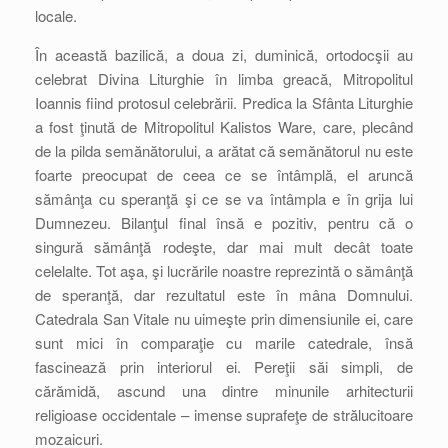
locale.
În această bazilică, a doua zi, duminică, ortodocşii au
celebrat Divina Liturghie în limba greacă, Mitropolitul
Ioannis fiind protosul celebrării. Predica la Sfânta Liturghie
a fost ţinută de Mitropolitul Kalistos Ware, care, plecând
de la pilda semănătorului, a arătat că semănătorul nu este
foarte preocupat de ceea ce se întâmplă, el aruncă
sămânţa cu speranţă şi ce se va întâmpla e în grija lui
Dumnezeu. Bilanţul final însă e pozitiv, pentru că o
singură sămânţă rodeşte, dar mai mult decât toate
celelalte. Tot aşa, şi lucrările noastre reprezintă o sămânţă
de speranţă, dar rezultatul este în mâna Domnului.
Catedrala San Vitale nu uimeşte prin dimensiunile ei, care
sunt mici în comparaţie cu marile catedrale, însă
fascinează prin interiorul ei. Pereţii săi simpli, de
cărămidă, ascund una dintre minunile arhitecturii
religioase occidentale – imense suprafeţe de strălucitoare
mozaicuri.