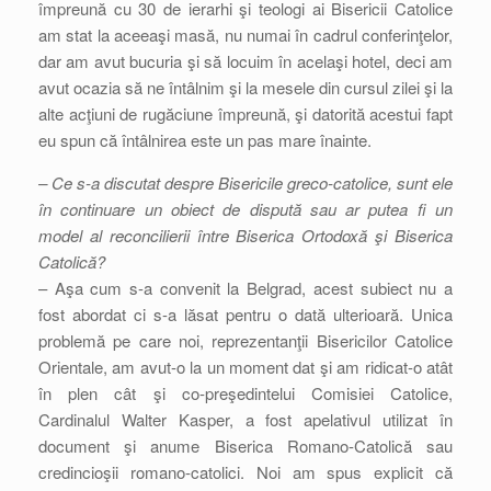
împreună cu 30 de ierarhi şi teologi ai Bisericii Catolice
am stat la aceeaşi masă, nu numai în cadrul conferinţelor,
dar am avut bucuria şi să locuim în acelaşi hotel, deci am
avut ocazia să ne întâlnim şi la mesele din cursul zilei şi la
alte acţiuni de rugăciune împreună, şi datorită acestui fapt
eu spun că întâlnirea este un pas mare înainte.
– Ce s-a discutat despre Bisericile greco-catolice, sunt ele
în continuare un obiect de dispută sau ar putea fi un
model al reconcilierii între Biserica Ortodoxă şi Biserica
Catolică?
– Aşa cum s-a convenit la Belgrad, acest subiect nu a
fost abordat ci s-a lăsat pentru o dată ulterioară. Unica
problemă pe care noi, reprezentanţii Bisericilor Catolice
Orientale, am avut-o la un moment dat şi am ridicat-o atât
în plen cât şi co-preşedintelui Comisiei Catolice,
Cardinalul Walter Kasper, a fost apelativul utilizat în
document şi anume Biserica Romano-Catolică sau
credincioşii romano-catolici. Noi am spus explicit că