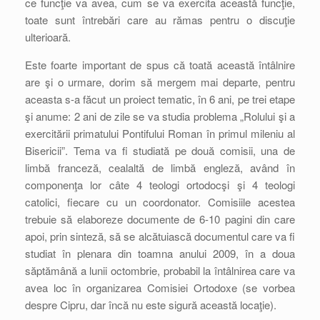
ce funcţie va avea, cum se va exercita această funcţie,
toate sunt întrebări care au rămas pentru o discuţie
ulterioară.
Este foarte important de spus că toată această întâlnire
are şi o urmare, dorim să mergem mai departe, pentru
aceasta s-a făcut un proiect tematic, în 6 ani, pe trei etape
şi anume: 2 ani de zile se va studia problema „Rolului şi a
exercitării primatului Pontifului Roman în primul mileniu al
Bisericii”. Tema va fi studiată pe două comisii, una de
limbă franceză, cealaltă de limbă engleză, având în
componenţa lor câte 4 teologi ortodocşi şi 4 teologi
catolici, fiecare cu un coordonator. Comisiile acestea
trebuie să elaboreze documente de 6-10 pagini din care
apoi, prin sinteză, să se alcătuiască documentul care va fi
studiat în plenara din toamna anului 2009, în a doua
săptămână a lunii octombrie, probabil la întâlnirea care va
avea loc în organizarea Comisiei Ortodoxe (se vorbea
despre Cipru, dar încă nu este sigură această locaţie).