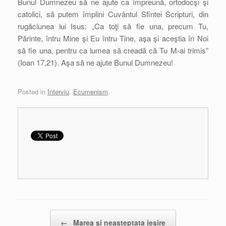
Bunul Dumnezeu să ne ajute ca împreună, ortodocşi şi
catolici, să putem împlini Cuvântul Sfintei Scripturi, din
rugăciunea lui Isus: „Ca toţi să fie una, precum Tu,
Părinte, întru Mine şi Eu întru Tine, aşa şi aceştia în Noi
să fie una, pentru ca lumea să creadă că Tu M-ai trimis”
(Ioan 17,21). Aşa să ne ajute Bunul Dumnezeu!
Posted in
Interviu
,
Ecumenism
.
Post navigation
←
Marea şi neaşteptata ieşire