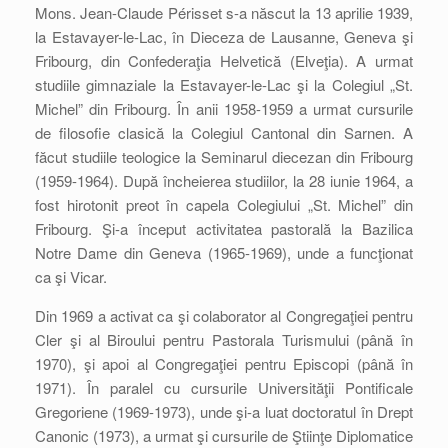
Mons. Jean-Claude Périsset s-a născut la 13 aprilie 1939,
la Estavayer-le-Lac, în Dieceza de Lausanne, Geneva şi
Fribourg, din Confederaţia Helvetică (Elveţia). A urmat
studiile gimnaziale la Estavayer-le-Lac şi la Colegiul „St.
Michel” din Fribourg. În anii 1958-1959 a urmat cursurile
de filosofie clasică la Colegiul Cantonal din Sarnen. A
făcut studiile teologice la Seminarul diecezan din Fribourg
(1959-1964). După încheierea studiilor, la 28 iunie 1964, a
fost hirotonit preot în capela Colegiului „St. Michel” din
Fribourg. Şi-a început activitatea pastorală la Bazilica
Notre Dame din Geneva (1965-1969), unde a funcţionat
ca şi Vicar.
Din 1969 a activat ca şi colaborator al Congregaţiei pentru
Cler şi al Biroului pentru Pastorala Turismului (până în
1970), şi apoi al Congregaţiei pentru Episcopi (până în
1971). În paralel cu cursurile Universităţii Pontificale
Gregoriene (1969-1973), unde şi-a luat doctoratul în Drept
Canonic (1973), a urmat şi cursurile de Ştiinţe Diplomatice