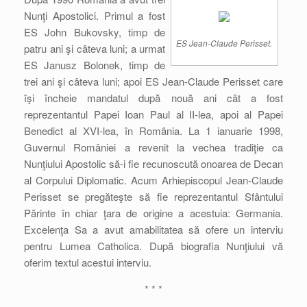
Nunţi Apostolici. Primul a fost
ES John Bukovsky, timp de
ES Jean-Claude Perisset.
patru ani şi câteva luni; a urmat
ES Janusz Bolonek, timp de
trei ani şi câteva luni; apoi ES Jean-Claude Perisset care
îşi încheie mandatul după nouă ani cât a fost
reprezentantul Papei Ioan Paul al II-lea, apoi al Papei
Benedict al XVI-lea, în România. La 1 ianuarie 1998,
Guvernul României a revenit la vechea tradiţie ca
Nunţiului Apostolic să-i fie recunoscută onoarea de Decan
al Corpului Diplomatic. Acum Arhiepiscopul Jean-Claude
Perisset se pregăteşte să fie reprezentantul Sfântului
Părinte în chiar ţara de origine a acestuia: Germania.
Excelenţa Sa a avut amabilitatea să ofere un interviu
pentru Lumea Catholica. După biografia Nunţiului vă
oferim textul acestui interviu.
* * *