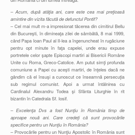
– Acum, după atâţia ani, care este cea mai preţioasă
amintire din vizita făcută de defunctul Pontif?
– Cel mai mult m-a impresionat tăcerea din cimitirul Bellu
din Bucureşti, în dimineaţa zilei de sâmbătă, 8 mai 1999,
când Papa Ioan Paul al II-lea a îngenuncheat în rugăciune
pentru opt minute în faţa capelei, unde erau expuse
portretele celor şapte Episcopi martiri ai Bisericii Române
Unite cu Roma, Greco-Catolice. Am putut simţi profunda
comuniune a Papei cu aceşti martiri, de înţeles dacă ne
gândim că el însuşi a cunoscut ce înseamnă persecuţia
sub regimul comunist. Apoi a urmat întâlnirea cu
Cardinalul Alexandru Todea şi Sfânta Liturghie în rit
bizantin în Catedrala Sf. Iosif.
– Excelenţa Dvs a fost Nunţiu în România timp de
aproape nouă ani. Care credeţi că sunt provocările
specifice pentru un Nunţiu în România?
– Provocările pentru un Nunţiu Apostolic în România sunt