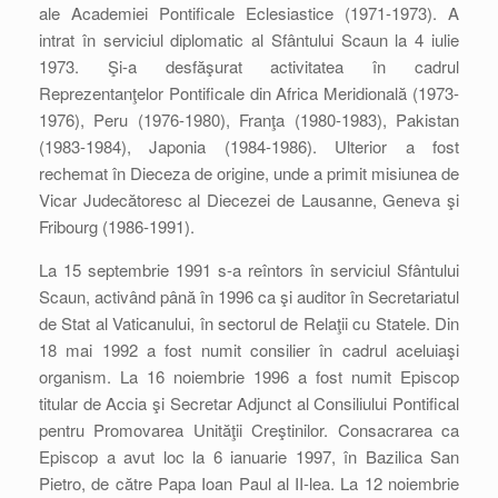
ale Academiei Pontificale Eclesiastice (1971-1973). A
intrat în serviciul diplomatic al Sfântului Scaun la 4 iulie
1973. Şi-a desfăşurat activitatea în cadrul
Reprezentanţelor Pontificale din Africa Meridională (1973-
1976), Peru (1976-1980), Franţa (1980-1983), Pakistan
(1983-1984), Japonia (1984-1986). Ulterior a fost
rechemat în Dieceza de origine, unde a primit misiunea de
Vicar Judecătoresc al Diecezei de Lausanne, Geneva şi
Fribourg (1986-1991).
La 15 septembrie 1991 s-a reîntors în serviciul Sfântului
Scaun, activând până în 1996 ca şi auditor în Secretariatul
de Stat al Vaticanului, în sectorul de Relaţii cu Statele. Din
18 mai 1992 a fost numit consilier în cadrul aceluiaşi
organism. La 16 noiembrie 1996 a fost numit Episcop
titular de Accia şi Secretar Adjunct al Consiliului Pontifical
pentru Promovarea Unităţii Creştinilor. Consacrarea ca
Episcop a avut loc la 6 ianuarie 1997, în Bazilica San
Pietro, de către Papa Ioan Paul al II-lea. La 12 noiembrie