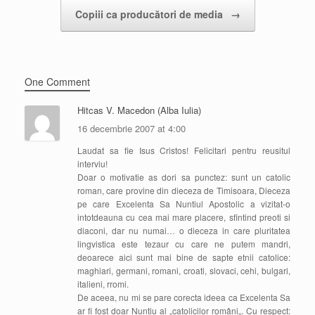
Copiii ca producători de media
→
One Comment
Hitcas V. Macedon (Alba Iulia)
16 decembrie 2007 at 4:00
Laudat sa fie Isus Cristos! Felicitari pentru reusitul
interviu!
Doar o motivatie as dori sa punctez: sunt un catolic
roman, care provine din dieceza de Timisoara, Dieceza
pe care Excelenta Sa Nuntiul Apostolic a vizitat-o
intotdeauna cu cea mai mare placere, sfintind preoti si
diaconi, dar nu numai… o dieceza in care pluritatea
lingvistica este tezaur cu care ne putem mandri,
deoarece aici sunt mai bine de sapte etnii catolice:
maghiari, germani, romani, croati, slovaci, cehi, bulgari,
italieni, rromi.
De aceea, nu mi se pare corecta ideea ca Excelenta Sa
ar fi fost doar Nuntiu al „catolicilor români„. Cu respect: