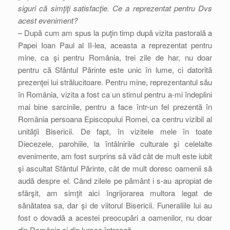
siguri că simţiţi satisfacţie. Ce a reprezentat pentru Dvs
acest eveniment?
– După cum am spus la puţin timp după vizita pastorală a
Papei Ioan Paul al II-lea, aceasta a reprezentat pentru
mine, ca şi pentru România, trei zile de har, nu doar
pentru că Sfântul Părinte este unic în lume, ci datorită
prezenţei lui strălucitoare. Pentru mine, reprezentantul său
în România, vizita a fost ca un stimul pentru a-mi îndeplini
mai bine sarcinile, pentru a face într-un fel prezentă în
România persoana Episcopului Romei, ca centru vizibil al
unităţii Bisericii. De fapt, în vizitele mele în toate
Diecezele, parohiile, la întâlnirile culturale şi celelalte
evenimente, am fost surprins să văd cât de mult este iubit
şi ascultat Sfântul Părinte, cât de mult doresc oamenii să
audă despre el. Când zilele pe pământ i s-au apropiat de
sfârşit, am simţit aici îngrijorarea multora legat de
sănătatea sa, dar şi de viitorul Bisericii. Funeraliile lui au
fost o dovadă a acestei preocupări a oamenilor, nu doar
din România ci din lumea întreagă.