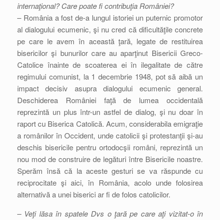
internaţional? Care poate fi contribuţia României?
– România a fost de-a lungul istoriei un puternic promotor
al dialogului ecumenic, şi nu cred că dificultăţile concrete
pe care le avem în această ţară, legate de restituirea
bisericilor şi bunurilor care au aparţinut Bisericii Greco-
Catolice înainte de scoaterea ei în ilegalitate de către
regimului comunist, la 1 decembrie 1948, pot să aibă un
impact decisiv asupra dialogului ecumenic general.
Deschiderea României faţă de lumea occidentală
reprezintă un plus într-un astfel de dialog, şi nu doar în
raport cu Biserica Catolică. Acum, considerabila emigraţie
a românilor în Occident, unde catolicii şi protestanţii şi-au
deschis bisericile pentru ortodocşii români, reprezintă un
nou mod de construire de legături între Bisericile noastre.
Sperăm însă că la aceste gesturi se va răspunde cu
reciprocitate şi aici, în România, acolo unde folosirea
alternativă a unei biserici ar fi de folos catolicilor.
– Veţi lăsa în spatele Dvs o ţară pe care aţi vizitat-o în