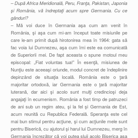
– După Africa Meridională, Peru, Franţa, Pakistan, Japonia
şi România, vă îndreptaţi acum spre Germania. Cu ce
gânduri?
– Mă voi duce în Germania aşa cum am venit în
România, şi aşa cum mi-am început toate misiunile pe
care le-am primit după hirotonirea mea în 1964: gata să
fac voia lui Dumnezeu, aşa cum îmi este ea comunicată
de Superiorii mei. De fapt aceasta o spune motoul meu
episcopal: „Fiat voluntas tua!” În esenţă, misiunea de
Nunţiu este aceeaşi oriunde, modul concret de îndeplinire
depinzând de situaţia locală. România este o ţară
majoritar ortodoxă, iar Germania este o ţară majoritar
luterană, dar aici şi acolo sunt mulţi credincioşi deja
angajaţi în ecumenism. România a fost timp de patruzeci
de ani sub un regim ateu, şi la fel şi Germania de Est,
acum reunită cu Republica Federală. Speranţa este cel
mai bun stimul pentru acţiune, şi cum acţiunile mele sunt
pentru Biserică, cu ajutorul şi harul lui Dumnezeu, merg în
Germania încrezător că voi putea sluji acolo Biserica aşa