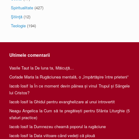
Spiritualitate
(427)
Ştiinţă
(12)
Teologie
(194)
Ultimele comentarii
Vasile Taut
la
De luna ta, Măicuţă…
Corlade Maria
la
Rugăciunea mentală, o „împărtăşire între prieteni”
Iacob Iosif
la
În ce moment devin pâinea și vinul Trupul și Sângele
lui Cristos?
Iacob Iosif
la
Ghidul pentru evanghelizare al unui introvertit
Neagu Angelica
la
Cum să te pregătești pentru Sfânta Liturghie (5
sfaturi practice)
Iacob Iosif
la
Dumnezeu cheamă poporul la rugăciune
Iacob Iosif
la
Data viitoare când vedeți că plouă