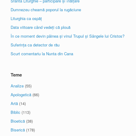
Sfânta Liturghie – participare și înălțare
Dumnezeu cheamă poporul la rugăciune
Liturghia ca ospăț
Data viitoare când vedeți că plouă
În ce moment devin pâinea și vinul Trupul și Sângele lui Cristos?
Suferința ca detector de rău
Scurt comentariu la Nunta din Cana
Teme
Analize
(55)
Apologetică
(66)
Artă
(14)
Biblic
(113)
Bioetică
(38)
Biserică
(178)