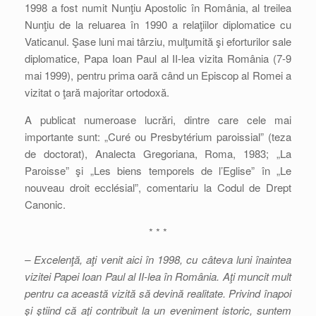
1998 a fost numit Nunţiu Apostolic în România, al treilea
Nunţiu de la reluarea în 1990 a relaţiilor diplomatice cu
Vaticanul. Şase luni mai târziu, mulţumită şi eforturilor sale
diplomatice, Papa Ioan Paul al II-lea vizita România (7-9
mai 1999), pentru prima oară când un Episcop al Romei a
vizitat o ţară majoritar ortodoxă.
A publicat numeroase lucrări, dintre care cele mai
importante sunt: „Curé ou Presbytérium paroissial” (teza
de doctorat), Analecta Gregoriana, Roma, 1983; „La
Paroisse” şi „Les biens temporels de l’Eglise” în „Le
nouveau droit ecclésial”, comentariu la Codul de Drept
Canonic.
* * *
– Excelenţă, aţi venit aici în 1998, cu câteva luni înaintea
vizitei Papei Ioan Paul al II-lea în România. Aţi muncit mult
pentru ca această vizită să devină realitate. Privind înapoi
şi ştiind că aţi contribuit la un eveniment istoric, suntem