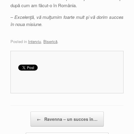
după cum am făcut-o în România.
– Excelenţă, vă mulţumim foarte mult şi vă dorim succes
în noua misiune.
Posted in
Interviu
,
Biserică
.
Post navigation
←
Ravenna – un succes în…