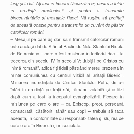
lung şi în lat. Aţi fost în fiecare Dieceză a ei, pentru a întări
în credinţă credincioşii şi pentru a transmite
binecuvântările şi mesajele Papei. Vă rugăm să profitaţi
de această ocazie pentru a transmite un cuvânt de păstor
catolicilor români.
– Mesajul pe care aş dori să îl transmit catolicilor români
este acelaşi dat de Sfântul Paulin de Nola Sfântului Niceta
de Remesiana – care a fost misionar în teritoriul dac – la
trecerea din secolul IV în secolul V: „iubiţi-l pe Cristos cu
inimă romană”, adică fiţi fideli păstrând mereu prezentă în
minte comuniunea cu centrul vizibil al unităţii Bisericii.
Misiunea încredinţată de Cristos Sfântului Petru, de a-i
întări în credinţă pe fraţii săi, rămâne valabilă şi astăzi
după cum a fost la începutul evanghelizării. Fiecare în
misiunea pe care o are – ca Episcop, preot, persoană
consacrată, căsătorit, tânăr sau copil – trebuie să facă
aceasta, în conformitate cu responsabilitatea şi slujirea pe
care o are în Biserică şi în societate.