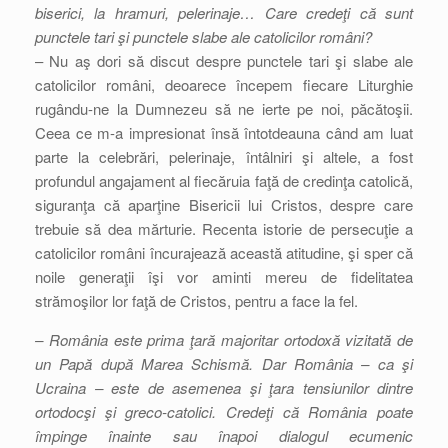
biserici, la hramuri, pelerinaje… Care credeţi că sunt
punctele tari şi punctele slabe ale catolicilor români?
– Nu aş dori să discut despre punctele tari şi slabe ale
catolicilor români, deoarece începem fiecare Liturghie
rugându-ne la Dumnezeu să ne ierte pe noi, păcătoşii.
Ceea ce m-a impresionat însă întotdeauna când am luat
parte la celebrări, pelerinaje, întâlniri şi altele, a fost
profundul angajament al fiecăruia faţă de credinţa catolică,
siguranţa că aparţine Bisericii lui Cristos, despre care
trebuie să dea mărturie. Recenta istorie de persecuţie a
catolicilor români încurajează această atitudine, şi sper că
noile generaţii îşi vor aminti mereu de fidelitatea
strămoşilor lor faţă de Cristos, pentru a face la fel.
– România este prima ţară majoritar ortodoxă vizitată de
un Papă după Marea Schismă. Dar România – ca şi
Ucraina – este de asemenea şi ţara tensiunilor dintre
ortodocşi şi greco-catolici. Credeţi că România poate
împinge înainte sau înapoi dialogul ecumenic