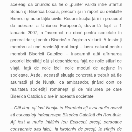
aceleaşi ca oriunde: să fie o „punte” validă între Sfântul
Scaun şi Biserica Locală, precum şi în raport cu celelalte
Biserici şi autorităţile civile. Reconstrucţia ţării în procesul
de aderare la Uniunea Europeană, devenită fapt la 1
ianuarie 2007, a însemnat nu doar pentru societate în
general dar şi pentru Biserică o lărgire a viziunii. A te simţi
membru al unei societăţi mai largi – lucru natural pentru
membrii Bisericii Catolice – înseamnă atât afirmarea
propriei identităţi cât şi deschiderea faţă de noile stiluri de
viaţă, faţă de noile idei, noile moduri de acţiune în
societate. Astfel, această situaţie concretă a trebuit să fie
asumată şi de Nunţiu, ca ambasador, ţinând cont de
realitatea societăţii româneşti şi de misiunea pe care
Biserica Catolică o are în această societate.
– Cât timp aţi fost Nunţiu în România aţi avut multe ocazii
să cunoaşteţi îndeaproape Biserica Catolică din România.
Aţi fost la multe întâlniri (cu Episcopi, preoţi, persoane
consacrate sau laici), la hirotoniri de preoţi, la sfinţiri de